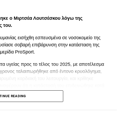
p
In
egram
οιραστείτε
ηκε ο Μιρτσέα Λουτσέσκου λόγω της
ς του.
ουμανίας εισήχθη εσπευσμένα σε νοσοκομείο της
ουσίασε σοβαρή επιβάρυνση στην κατάσταση της
μερίδα ProSport.
α υγείας προς το τέλος του 2025, με αποτέλεσμα
80χρονος ταλαιπωρήθηκε από έντονο κρυολόγημα,
ρυμένη καρδιακή του λειτουργία, και κρίθηκε
αναφέρουν ότι η κατάστασή του επιδεινώθηκε κατά
TINUE READING
p
In
egram
οιραστείτε