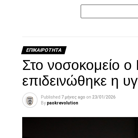
ΕΠΙΚΑΙΡΌΤΗΤΑ
Στο νοσοκομείο ο
επιδεινώθηκε η υγ
Published
7 μήνες ago
on
23/01/2026
By
paokrevolution