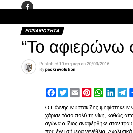
ΠΟΔΌΣΦΑ
ΕΠΙΚΑΙΡΌΤΗΤΑ
“Το αφιερώνω 
Published
10 έτη ago
on
20/03/2016
By
paokrevolution
Facebook
Twitter
Email
Pinterest
Whats
Link
T
Ο Γιάννης Μυστακίδης ψηφίστηκε MV
χάρισε τόσο πολύ τη νίκη, καθώς απο
αγώνα ο ίδιος αναφέρθηκε στον τραυ
που έχει σήμερα γενέθλια. Αναλυτικά 