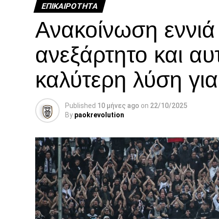
ΕΠΙΚΑΙΡΌΤΗΤΑ
Ανακοίνωση εννι
ανεξάρτητο και αυ
καλύτερη λύση γι
Published
10 μήνες ago
on
22/10/2025
By
paokrevolution