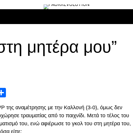
ΙΡΟ
ΜΠΆΣΚΕΤ
ΒΌΛΛΕΫ
ΕΠΙΚΑΙΡΌΤΗΤΑ
ΑΝΤΊΠΑΛΟΙ
στη μητέρα μου”
App
edIn
elegram
Μοιραστείτε
P της αναμέτρησης με την Καλλονή (3-0), όμως δεν
χώρησε τραυματίας από το παιχνίδι. Μετά το τέλος του
ματισμό του, ενώ αφιέρωσε το γκολ του στη μητέρα του,
όσα είπε: