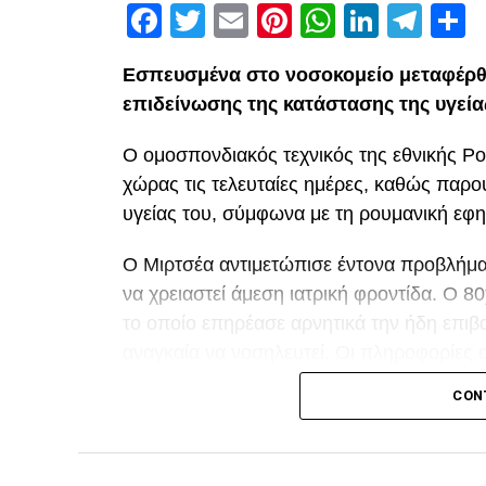
Facebook
Twitter
Email
Pinterest
WhatsAp
Linked
Tel
Μ
Εσπευσμένα στο νοσοκομείο μεταφέρθ
επιδείνωσης της κατάστασης της υγεία
Ο ομοσπονδιακός τεχνικός της εθνικής Ρ
χώρας τις τελευταίες ημέρες, καθώς παρ
υγείας του, σύμφωνα με τη ρουμανική εφη
Ο Μιρτσέα αντιμετώπισε έντονα προβλήματ
να χρειαστεί άμεση ιατρική φροντίδα. Ο 
το οποίο επηρέασε αρνητικά την ήδη επιβα
αναγκαία να νοσηλευτεί. Οι πληροφορίες 
τη διάρκεια της νοσηλείας του.
CON
Facebook
Twitter
Email
Pinterest
WhatsAp
Linked
Tel
Μ