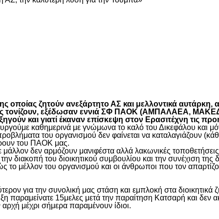
είτε
 οποίας ζητούν ανεξάρτητο ΑΣ και μελλοντικά αυτάρκη, αλ
όπως τονίζουν, εξέδωσαν εννιά ΣΦ ΠΑΟΚ (ΑΜΠΑΛΑΕΑ, ΜΑ
ύν και γιατί έκαναν επίσκεψη στον Ερασιτέχνη τις προ
γούμε καθημερινά με γνώμωνα το καλό του Δικεφάλου και μόνο
προβλήματα του οργανισμού δεν φαίνεται να καταλαγιάζουν (κά
φέρουν του ΠΑΟΚ μας.
μάλλον δεν αρμόζουν μανιφέστα αλλά λακωνικές τοποθετήσεις 
ην διακοπή του διοικητικού συμβουλίου και την συνέχιση της 
ς το μέλλον του οργανισμού και οι άνθρωποι που τον απαρτίζο
ύτερον για την συνολική μας στάση και εμπλοκή στα διοικητικ
ιξη παραμείνατε 15μελες μετά την παραίτηση Κατσαρή και δεν α
ην αρχή μέχρι σήμερα παραμένουν ίδιοι.