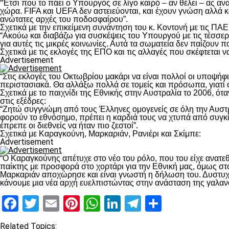
“Έτσι που το πάει ο Υπουργός σε λίγο καιρό – αν θέλει – ας 
χώρα. FIFA και UEFA δεν αστειεύονται, και έχουν γνώση αλλά 
ανώτατες αρχές του ποδοσφαίρου”.
Σχετικά με την επικείμενη συνάντηση του κ. Κοντονή με τις ΠΑΕ
“Ακούω και διαβάζω για συσκέψεις του Υπουργού με τις τέσσερις
για αυτές τις μικρές κοινωνίες. Αυτά τα σωματεία δεν παίζουν π
Σχετικά με τις εκλογές της ΕΠΟ και τις αλλαγές που σκέφτεται
Advertisement
“Στις εκλογές του Οκτωβρίου μακάρι να είναι πολλοί οι υποψήφ
περιστασιακά. Θα αλλάξω πολλά σε τομείς και πρόσωπα, γιατί ό
Σχετικά με το παιχνίδι της Εθνικής στην Αυστραλία το 2006, ό
στις εξέδρες:
“Ζητώ συγγνώμη από τους Έλληνες ομογενείς σε όλη την Αυστραλ
φορούν το εθνόσημο, πρέπει η καρδιά τους να χτυπά από συγκίν
έπρεπε οι διεθνείς να ήταν πιο ζεστοί”.
Σχετικά με Καραγκούνη, Μαρκαριάν, Ρανιέρι και Σκίμπε:
Advertisement
“Ο Καραγκούνης απέτυχε στο νέο του ρόλο, που του είχε ανατεθ
παίκτης με προσφορά στο χορτάρι για την Εθνική μας, όμως στο
Μαρκαριάν αποχώρησε και είναι γνωστή η δήλωση του. Δυστυχ
κάνουμε μια νέα αρχή ευελπιστώντας στην ανάσταση της γαλαν
Facebook
Twitter
Email
Pinterest
WhatsApp
LinkedIn
Telegram
Μοιραστ
Related Topics: