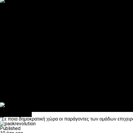
ΠΑΟΚ και τηλεοπτικά: αποκλειστικά απόφαση Σαββίδη
Αντίπαλοι
Νέα προβλήματα στην Μπέτις πριν την Τούμπα
Επίσημο «stop» στους φίλους του ΠΑΟΚ στο Αγρίνιο
Η Λιόν «σφυροκόπησε» τη Μονακό και πλησιάζει στο Champio
ΠΑΟΚ: Τι έκαναν οι αντίπαλοί του στο Europa League
Η Ριέκα διέκοψε την εγγραφή μελών ενόψει… ΠΑΟΚ
Διάφορα
Πέθανε ο μπαμπάς του Γιαννάκη, Λουκάς Μήλιος
ΣΦ ΠΑΟΚ Θύρα 4: Ανακοίνωσε οδική εκδρομή για τον αγώνα με
Κανείς δεν ξέχασε τα έξι αετόπουλα
Στο OPEN τα προκριματικά, στη NOVA τα του πρωταθλήματος
Σαν σήμερα: Οταν “έφυγε” ο Λόραντ
Επικαιρότητα
“Σε ποια δημοκρατική χώρα οι παράγοντες των ομάδων επιχειρ
Published