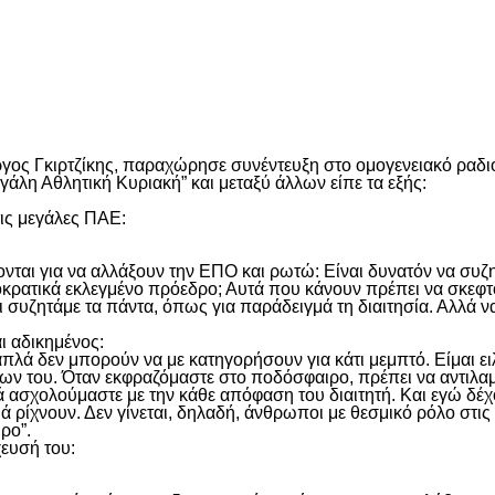
είτε
γος Γκιρτζίκης, παραχώρησε συνέντευξη στο ομογενειακό ραδ
άλη Αθλητική Κυριακή” και μεταξύ άλλων είπε τα εξής:
τις μεγάλες ΠΑΕ:
ται για να αλλάξουν την ΕΠΟ και ρωτώ: Είναι δυνατόν να συζ
κρατικά εκλεγμένο πρόεδρο; Αυτά που κάνουν πρέπει να σκεφτο
 συζητάμε τα πάντα, όπως για παράδειγμά τη διαιτησία. Αλλά 
ι αδικημένος:
 απλά δεν μπορούν να με κατηγορήσουν για κάτι μεμπτό. Είμαι ε
λόγων του. Όταν εκφραζόμαστε στο ποδόσφαιρο, πρέπει να αντι
ά ασχολούμαστε με την κάθε απόφαση του διαιτητή. Και εγώ δ
ά ρίχνουν. Δεν γίνεται, δηλαδή, άνθρωποι με θεσμικό ρόλο στι
ρο”.
χευσή του: