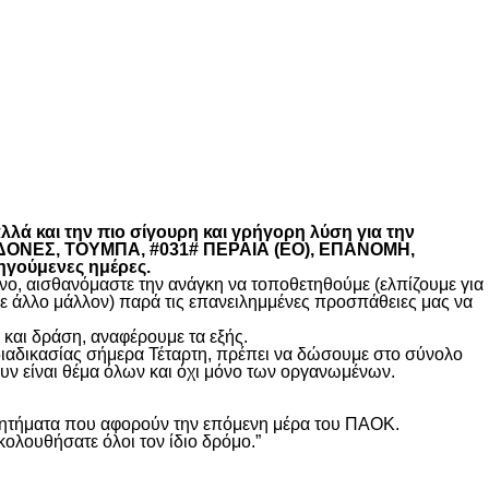
λά και την πιο σίγουρη και γρήγορη λύση για την
ΚΕΔΟΝΕΣ, ΤΟΥΜΠΑ, #031# ΠΕΡΑΙΑ (ΕΟ), ΕΠΑΝΟΜΗ,
ηγούμενες ημέρες.
, αισθανόμαστε την ανάγκη να τοποθετηθούμε (ελπίζουμε για
θε άλλο μάλλον) παρά τις επανειλημμένες προσπάθειες μας να
και δράση, αναφέρουμε τα εξής.
διαδικασίας σήμερα Τέταρτη, πρέπει να δώσουμε στο σύνολο
υν είναι θέμα όλων και όχι μόνο των οργανωμένων.
ά ζητήματα που αφορούν την επόμενη μέρα του ΠΑΟΚ.
κολουθήσατε όλοι τον ίδιο δρόμο.”