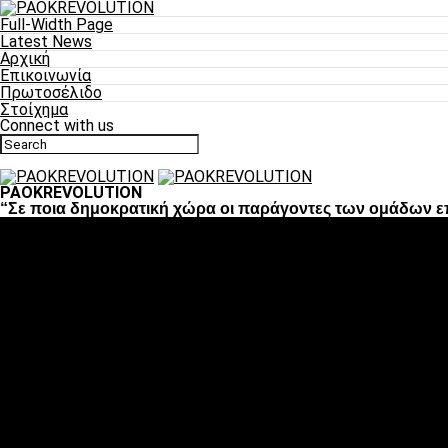
Full-Width Page
Latest News
Αρχική
Επικοινωνία
Πρωτοσέλιδο
Στοίχημα
Connect with us
PAOKREVOLUTION
“Σε ποια δημοκρατική χώρα οι παράγοντες των ομάδων ε
Ποδόσφαιρο
«Πλέον έχουμε αλλάξει σαν ομάδα, παίξαμε σαν ένα»
«Το πιο σημαντικό είναι η αυτοπεποίθηση των ποδοσφαιριστώ
«Πάμε να διεκδικήσουμε την οκτάδα»
«Είναι απόλαυση να παίζεις για τον κόσμο του ΠΑΟΚ»
«Θα τα δώσουμε όλα κόντρα στη Λιόν για την οκτάδα»
Μπάσκετ
Αλλαγή ώρας με Σπόρτινγκ και Μπιλμπάο