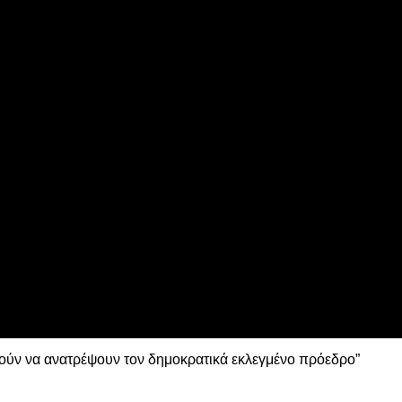
ns League
 τη Λιλ
ούν να ανατρέψουν τον δημοκρατικά εκλεγμένο πρόεδρο”