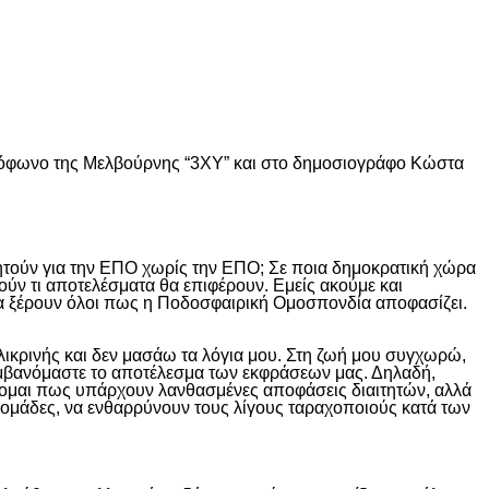
ιόφωνο της Μελβούρνης “3ΧY” και στο δημοσιογράφο Κώστα
ητούν για την ΕΠΟ χωρίς την ΕΠΟ; Σε ποια δημοκρατική χώρα
ύν τι αποτελέσματα θα επιφέρουν. Εμείς ακούμε και
να ξέρουν όλοι πως η Ποδοσφαιρική Ομοσπονδία αποφασίζει.
ιλικρινής και δεν μασάω τα λόγια μου. Στη ζωή μου συγχωρώ,
λαμβανόμαστε το αποτέλεσμα των εκφράσεων μας. Δηλαδή,
έχομαι πως υπάρχουν λανθασμένες αποφάσεις διαιτητών, αλλά
ς ομάδες, να ενθαρρύνουν τους λίγους ταραχοποιούς κατά των