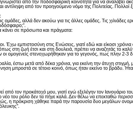
αναγνωριστεί από την ποδοσφαιρική κοινότητα για να αναλάβει 
και αντίληψη από τον προηγούμενο νόμο της Πολιτείας. Πολλοί
:
 ομάδες, αλλά δεν ακούω για τις άλλες ομάδες. Τις χιλιάδες ερ
οδόσφαιρο;”.
 να κάνει σε πρόσωπα και πράγματα:
ιοι. Έχω εμπιστοσύνη στις Ενώσεις, γιατί εδώ και είκοσι χρόνι
πως στη ζωή έτσι και στη δουλειά, πρέπει να αναζητάς το καλύ
ταν οι ομογενείς στενοχωρήθηκαν για το γεγονός, πως πλην 2-3
ία, έστω μετά από δέκα χρόνια, για εκείνη την άτυχη στιγμή, 
ηση μπροστά σε τέτοιο κοινό, όπως ήταν εκείνο το βράδυ. Ήταν
εί από τον προκάτοχό μου, γιατί εγώ εξελέγην τον Ιανουάριο το
 νέο του ρόλο δεν τα πήγε καλά. Δεν θέλω να επεκταθώ περισσό
ώς, η πρόκριση χάθηκε παρά την παρουσία δυο μεγάλων ονομάτ
όλευκης”.
είτε