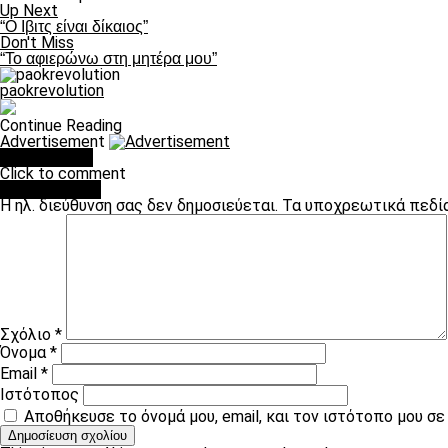
Up Next
“Ο Ιβιτς είναι δίκαιος”
Don't Miss
“Το αφιερώνω στη μητέρα μου”
paokrevolution
Continue Reading
Advertisement
You may like
Click to comment
Leave a Reply
Η ηλ. διεύθυνση σας δεν δημοσιεύεται.
Τα υποχρεωτικά πεδί
Σχόλιο
*
Όνομα
*
Email
*
Ιστότοπος
Αποθήκευσε το όνομά μου, email, και τον ιστότοπο μου σ