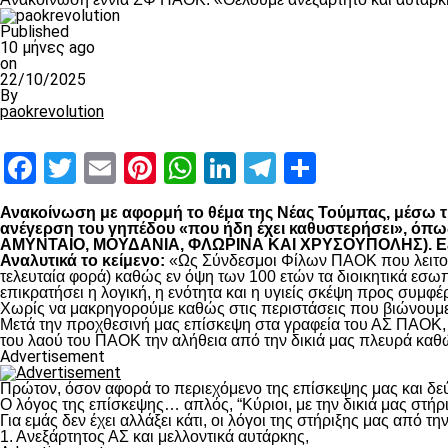
Published
10 μήνες ago
on
22/10/2025
By
paokrevolution
Facebook
Twitter
Email
Pinterest
WhatsApp
LinkedIn
Telegram
Μοιραστ
Ανακοίνωση με αφορμή το θέμα της Νέας Τούμπας, μέσω της
ανέγερση του γηπέδου «που ήδη έχει καθυστερήσει», 
ΑΜΥΝΤΑΙΟ, ΜΟΥΔΑΝΙΑ, ΦΛΩΡΙΝΑ ΚΑΙ ΧΡΥΣΟΥΠΟΛΗΣ). Εξηγο
Αναλυτικά το κείμενο:
«Ως Σύνδεσμοι Φίλων ΠΑΟΚ που λειτουρ
τελευταία φορά) καθώς εν όψη των 100 ετών τα διοικητικά εσω
επικρατήσει η λογική, η ενότητα και η υγιείς σκέψη προς συμ
Χωρίς να μακρηγορούμε καθώς στις περιστάσεις που βιώνουμε 
Μετά την προχθεσινή μας επίσκεψη στα γραφεία του ΑΣ ΠΑΟΚ, τ
του λαού του ΠΑΟΚ την αλήθεια από την δικιά μας πλευρά καθώ
Advertisement
Πρώτον, όσον αφορά το περιεχόμενο της επίσκεψης μας και δε
Ο λόγος της επίσκεψης… απλός, “Κύριοι, με την δικιά μας στήρ
Για εμάς δεν έχει αλλάξει κάτι, οι λόγοι της στήριξης μας από τ
1. Ανεξάρτητος ΑΣ και μελλοντικά αυτάρκης,