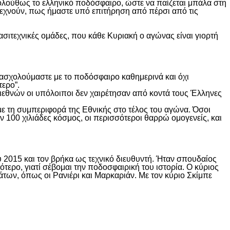
ακολούθως το ελληνικό ποδόσφαιρο, ώστε να παίζεται μπάλα στη
 ξεχνούν, πως ήμαστε υπό επιτήρηση από πέρσι από τις
ασιτεχνικές ομάδες, που κάθε Κυριακή ο αγώνας είναι γιορτή
α ασχολούμαστε με το ποδόσφαιρο καθημερινά και όχι
τερο”.
 διεθνών οι υπόλοιποι δεν χαιρέτησαν από κοντά τους Έλληνες
με τη συμπεριφορά της Εθνικής στο τέλος του αγώνα. Όσοι
 100 χιλιάδες κόσμος, οι περισσότεροι θαρρώ ομογενείς, και
υ 2015 και τον βρήκα ως τεχνικό διευθυντή. Ήταν σπουδαίος
τερο, γιατί σέβομαι την ποδοσφαιρική του ιστορία. Ο κύριος
ων, όπως οι Ρανιέρι και Μαρκαριάν. Με τον κύριο Σκίμπε