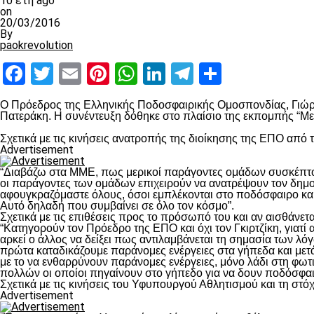
10 έτη ago
on
20/03/2016
By
paokrevolution
Facebook
Twitter
Email
Pinterest
WhatsApp
LinkedIn
Telegram
Μοιραστ
Ο Πρόεδρος της Ελληνικής Ποδοσφαιρικής Ομοσπονδίας, Γιώρ
Πατεράκη. Η συνέντευξη δόθηκε στο πλαίσιο της εκπομπής “Μεγ
Σχετικά με τις κινήσεις ανατροπής της διοίκησης της ΕΠΟ από 
Advertisement
“Διαβάζω στα ΜΜΕ, πως μερικοί παράγοντες ομάδων συσκέπτον
οι παράγοντες των ομάδων επιχειρούν να ανατρέψουν τον δημο
αφουγκραζόμαστε όλους, όσοι εμπλέκονται στο ποδόσφαιρο και
Αυτό δηλαδή που συμβαίνει σε όλο τον κόσμο”.
Σχετικά με τις επιθέσεις προς το πρόσωπό του και αν αισθάνετα
“Κατηγορούν τον Πρόεδρο της ΕΠΟ και όχι τον Γκιρτζίκη, γιατί
αρκεί ο άλλος να δείξει πως αντιλαμβάνεται τη σημασία των 
πρώτα καταδικάζουμε παράνομες ενέργειες στα γήπεδα και μετ
με το να ενθαρρύνουν παράνομες ενέργειες, μόνο λάδι στη φωτι
πολλών οι οποίοι πηγαίνουν στο γήπεδο για να δουν ποδόσφαι
Σχετικά με τις κινήσεις του Υφυπουργού Αθλητισμού και τη στό
Advertisement