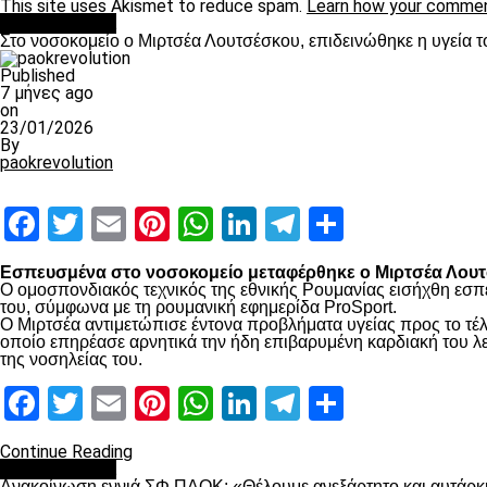
This site uses Akismet to reduce spam.
Learn how your commen
Επικαιρότητα
Στο νοσοκομείο ο Μιρτσέα Λουτσέσκου, επιδεινώθηκε η υγεία τ
Published
7 μήνες ago
on
23/01/2026
By
paokrevolution
Facebook
Twitter
Email
Pinterest
WhatsApp
LinkedIn
Telegram
Μοιραστ
Εσπευσμένα στο νοσοκομείο μεταφέρθηκε ο Μιρτσέα Λουτσ
Ο ομοσπονδιακός τεχνικός της εθνικής Ρουμανίας εισήχθη εσπ
του, σύμφωνα με τη ρουμανική εφημερίδα ProSport.
Ο Μιρτσέα αντιμετώπισε έντονα προβλήματα υγείας προς το τέλ
οποίο επηρέασε αρνητικά την ήδη επιβαρυμένη καρδιακή του λει
της νοσηλείας του.
Facebook
Twitter
Email
Pinterest
WhatsApp
LinkedIn
Telegram
Μοιραστ
Continue Reading
Επικαιρότητα
Ανακοίνωση εννιά ΣΦ ΠΑΟΚ: «Θέλουμε ανεξάρτητο και αυτάρκη