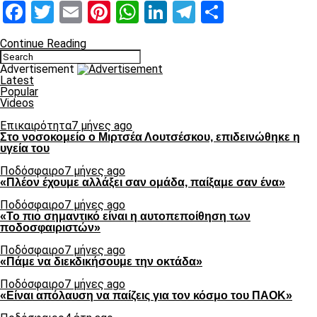
Facebook
Twitter
Email
Pinterest
WhatsApp
LinkedIn
Telegram
Μοιραστ
Continue Reading
Advertisement
Latest
Popular
Videos
Επικαιρότητα
7 μήνες ago
Στο νοσοκομείο ο Μιρτσέα Λουτσέσκου, επιδεινώθηκε η
υγεία του
Ποδόσφαιρο
7 μήνες ago
«Πλέον έχουμε αλλάξει σαν ομάδα, παίξαμε σαν ένα»
Ποδόσφαιρο
7 μήνες ago
«Το πιο σημαντικό είναι η αυτοπεποίθηση των
ποδοσφαιριστών»
Ποδόσφαιρο
7 μήνες ago
«Πάμε να διεκδικήσουμε την οκτάδα»
Ποδόσφαιρο
7 μήνες ago
«Είναι απόλαυση να παίζεις για τον κόσμο του ΠΑΟΚ»