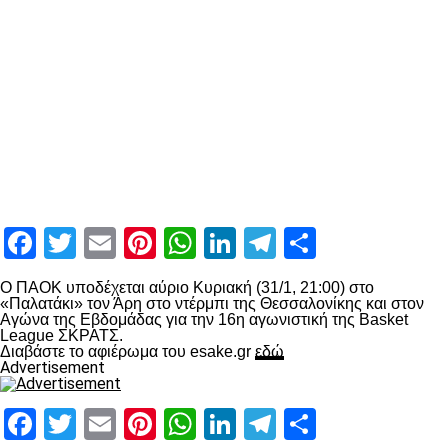
Facebook
Twitter
Email
Pinterest
WhatsApp
LinkedIn
Telegram
Μοιραστ
Ο ΠΑΟΚ υποδέχεται αύριο Κυριακή (31/1, 21:00) στο
«Παλατάκι» τον Άρη στο ντέρμπι της Θεσσαλονίκης και στον
Αγώνα της Εβδομάδας για την 16η αγωνιστική της Basket
League ΣΚΡΑΤΣ.
Διαβάστε το αφιέρωμα του esake.gr
εδώ
Advertisement
Facebook
Twitter
Email
Pinterest
WhatsApp
LinkedIn
Telegram
Μοιραστ