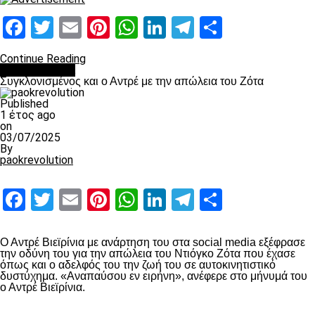
Facebook
Twitter
Email
Pinterest
WhatsApp
LinkedIn
Telegram
Μοιραστ
Continue Reading
Επικαιρότητα
Συγκλονισμένος και ο Αντρέ με την απώλεια του Ζότα
Published
1 έτος ago
on
03/07/2025
By
paokrevolution
Facebook
Twitter
Email
Pinterest
WhatsApp
LinkedIn
Telegram
Μοιραστ
Ο Αντρέ Βιεϊρίνια με ανάρτηση του στα social media εξέφρασε
την οδύνη του για την απώλεια του Ντιόγκο Ζότα που έχασε
όπως και ο αδελφός του την ζωή του σε αυτοκινητιστικό
δυστύχημα. «Αναπαύσου εν ειρήνη», ανέφερε στο μήνυμά του
ο Αντρέ Βιεϊρίνια.