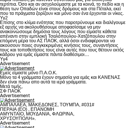
τερτίπια. Όσο και αν ασχολούμαστε με τα κοινά, το πεδίο και η
θέση των Οπαδών είναι στους δρόμους και στα Πέταλα, εκεί
που τα πράγματα ζορίζουν και μόνο σαν ένα έρχονται οι νίκες.
Υγ2
Επίσης στο κλίμα ενότητας που παροτρύνουμε και διαλέγουμε
εξ αρχής να ακολουθήσουμε αποφασίσαμε να μην
ανακοινώσουμε δημόσια τους λόγους που είμαστε κάθετα
απέναντι στην εμπλοκή Τσαλόπουλου-Χατζόπουλου στην
επόμενη μέρα του ΑΣ ΠΑΟΚ, αλλά όσοι ενδιαφέρονται να
ακούσουν ποιες συγκεκριμένες κινήσεις τους, συναντήσεις
τους και τοποθετήσεις τους είναι αυτές που τους θέτουν εκτός
κάδρου για εμάς είμαστε πάντα διαθέσιμοι…
Υγ4
Advertisement
Εμείς είμαστε μόνο Π.Α.Ο.Κ.
Μόνο τα 4 γράμματα έχουν σημασία για εμάς και ΚΑΝΕΝΑΣ
δεν είναι πάνω απο αυτά τα ιερά γράμματα.
Μετά τιμής,
ΣΦ ΠΑΟΚ
Advertisement
ΑΜΠΑΛΑΕΑ, ΜΑΚΕΔΟΝΕΣ, ΤΟΥΜΠΑ, #031#
ΠΕΡΑΙΑ (ΕΟ) , ΕΠΑΝΟΜΗ
ΑΜΥΝΤΑΙΟ, ΜΟΥΔΑΝΙΑ, ΦΛΩΡΙΝΑ,
ΧΡΥΣΟΥΠΟΛΗ».
Advertisement