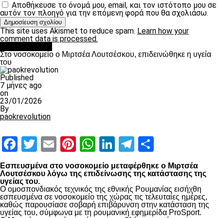
Αποθήκευσε το όνομά μου, email, και τον ιστότοπο μου σε
αυτόν τον πλοηγό για την επόμενη φορά που θα σχολιάσω.
This site uses Akismet to reduce spam.
Learn how your
comment data is processed.
Επικαιρότητα
Στο νοσοκομείο ο Μιρτσέα Λουτσέσκου, επιδεινώθηκε η υγεία
του
Published
7 μήνες ago
on
23/01/2026
By
paokrevolution
Facebook
Twitter
Email
Pinterest
WhatsApp
LinkedIn
Telegram
Μοιραστ
Εσπευσμένα στο νοσοκομείο μεταφέρθηκε ο Μιρτσέα
Λουτσέσκου λόγω της επιδείνωσης της κατάστασης της
υγείας του.
Ο ομοσπονδιακός τεχνικός της εθνικής Ρουμανίας εισήχθη
εσπευσμένα σε νοσοκομείο της χώρας τις τελευταίες ημέρες,
καθώς παρουσίασε σοβαρή επιβάρυνση στην κατάσταση της
υγείας του, σύμφωνα με τη ρουμανική εφημερίδα ProSport.