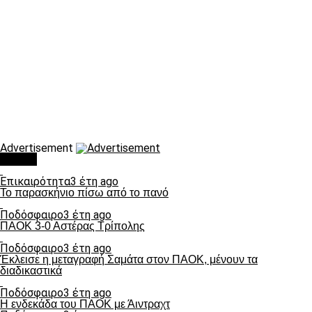
Advertisement
Τάσεις
Επικαιρότητα
3 έτη ago
Το παρασκήνιο πίσω από το πανό
Ποδόσφαιρο
3 έτη ago
ΠΑΟΚ 3-0 Αστέρας Τρίπολης
Ποδόσφαιρο
3 έτη ago
Έκλεισε η μεταγραφή Σαμάτα στον ΠΑΟΚ, μένουν τα
διαδικαστικά
Ποδόσφαιρο
3 έτη ago
Η ενδεκάδα του ΠΑΟΚ με Άιντραχτ