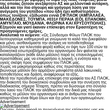
της οποίας ζητούν ανεξάρτητο ΑΣ και μελλοντικά αυτάρκη,
αλλά και την πιο σίγουρη και γρήγορη λύση για την
ανέγερση του γηπέδου «που ήδη έχει καθυστερήσει»,
όπως τονίζουν, εξέδωσαν εννιά ΣΦ ΠΑΟΚ (ΑΜΠΑΛΑΕΑ,
ΜΑΚΕΔΟΝΕΣ, ΤΟΥΜΠΑ, #031# ΠΕΡΑΙΑ (ΕΟ), ΕΠΑΝΟΜΗ,
ΑΜΥΝΤΑΙΟ, ΜΟΥΔΑΝΙΑ, ΦΛΩΡΙΝΑ ΚΑΙ ΧΡΥΣΟΥΠΟΛΗΣ).
Εξηγούν και γιατί έκαναν επίσκεψη στον Ερασιτέχνη τις
προηγούμενες ημέρες.
Αναλυτικά το κείμενο:
«Ως Σύνδεσμοι Φίλων ΠΑΟΚ που
λειτουργούμε καθημερινά με γνώμωνα το καλό του Δικεφάλου
και μόνο, αισθανόμαστε την ανάγκη να τοποθετηθούμε
(ελπίζουμε για τελευταία φορά) καθώς εν όψη των 100 ετών τα
διοικητικά εσωπροβλήματα του οργανισμού δεν φαίνεται να
καταλαγιάζουν (κάθε άλλο μάλλον) παρά τις επανειλημμένες
προσπάθειες μας να επικρατήσει η λογική, η ενότητα και η
υγιείς σκέψη προς συμφέρουν του ΠΑΟΚ μας.
Χωρίς να μακρηγορούμε καθώς στις περιστάσεις που
βιώνουμε μάλλον δεν αρμόζουν μανιφέστα αλλά λακωνικές
τοποθετήσεις και δράση, αναφέρουμε τα εξής.
Μετά την προχθεσινή μας επίσκεψη στα γραφεία του ΑΣ ΠΑΟΚ,
την διακοπή του διοικητικού συμβουλίου και την συνέχιση της
διαδικασίας σήμερα Τέταρτη, πρέπει να δώσουμε στο σύνολο
του λαού του ΠΑΟΚ την αλήθεια από την δικιά μας πλευρά
καθώς το μέλλον του οργανισμού και οι άνθρωποι που τον
απαρτίζουν είναι θέμα όλων και όχι μόνο των οργανωμένων.
Advertisement
Πρώτον, όσον αφορά το περιεχόμενο της επίσκεψης μας και