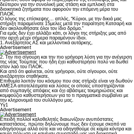
δεύτερον για την συνολική μας στάση και εμπλοκή στα
διοικητικά ζητήματα που αφορούν την επόμενη μέρα του
ΠΑΟΚ.
Ο λόγος της επίσκεψης… απλός, “Κύριοι, με την δικιά μας
στήριξη παραμείνατε 15μελες μετά την παραίτηση Κατσαρή και
δεν ακολουθήσατε όλοι τον ίδιο δρόμο.”
Για εμάς δεν έχει αλλάξει κάτι, οι λόγοι της στήριξης μας από
την αρχή μέχρι σήμερα παραμένουν ίδιοι.
1. Ανεξάρτητος ΑΣ και μελλοντικά αυτάρκης,
Advertisement
2. Την πιο σίγουρη και την πιο γρήγορη λύση για την ανέγερση
της νέας Τούμπας που ήδη έχει καθυστερήσει πολύ να δωθεί
στον λαό του ΠΑΟΚ.
Και από ότι φαίνεται, ούτε γρήγοροι, ούτε σίγουροι, ούτε
ανεξάρτητοι σταθήκατε.
Επιθυμία λοιπόν του κόσμου που σας στήριξε είναι να δωθούν
ΑΜΕΣΑ αποτελέσματα και λύσεις οι οποίες υποστηρίζονται
από συμπαγής απόψεις και όχι αβάσιμες τεκμηριώσεις και
κομφούζιο καθυστερήσεων για το τι πραγματικά συμβαίνει με
την κληρονομιά του συλλόγου μας.
Υγ1
Advertisement
Επειδή πολλοί καλοθελητές διαιωνίζουν ανυπόστατες
καταστάσεις, πρώτοι δηλώνουμε πως δεν έχουμε σκοπό να
οδηγήσουμε αλλά ούτε και να οδηγηθούμε σε καμία κόντρα και
καμία πόλωση με κανέναν συνοπαδό μας για διοικητικά