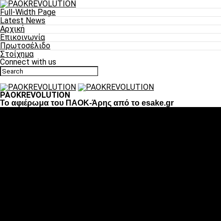
Full-Width Page
Latest News
Αρχική
Επικοινωνία
Πρωτοσέλιδο
Στοίχημα
Connect with us
PAOKREVOLUTION
To αφιέρωμα του ΠΑΟΚ-Άρης από το esake.gr
Ποδόσφαιρο
«Πλέον έχουμε αλλάξει σαν ομάδα, παίξαμε σαν ένα»
«Το πιο σημαντικό είναι η αυτοπεποίθηση των
ποδοσφαιριστών»
«Πάμε να διεκδικήσουμε την οκτάδα»
«Είναι απόλαυση να παίζεις για τον κόσμο του ΠΑΟΚ»
«Θα τα δώσουμε όλα κόντρα στη Λιόν για την οκτάδα»
Μπάσκετ