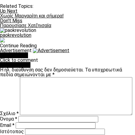
Related Topics:
Up Next
Χωρίς Μαργαρίτη και σήμερα!
Don't Miss
Παρουσίασε Χατζηισαϊα
paokrevolution
Continue Reading
Advertisement
You may like
Click to comment
Leave a Reply
Η ηλ. διεύθυνση σας δεν δημοσιεύεται.
Τα υποχρεωτικά
πεδία σημειώνονται με
*
Σχόλιο
*
Όνομα
*
Email
*
Ιστότοπος