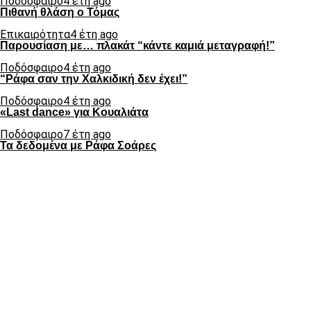
Ποδόσφαιρο
4 έτη ago
Πιθανή θλάση ο Τόμας
Επικαιρότητα
4 έτη ago
Παρουσίαση με… πλακάτ “κάντε καμιά μεταγραφή!”
Ποδόσφαιρο
4 έτη ago
“Ράφα σαν την Χαλκιδική δεν έχει!”
Ποδόσφαιρο
4 έτη ago
«Last dance» για Κουαλιάτα
Ποδόσφαιρο
7 έτη ago
Τα δεδομένα με Ράφα Σοάρες