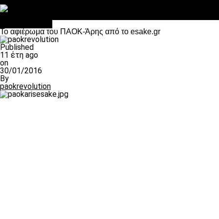
Στο OPEN τα προκριματικά, στη NOVA τα του πρωταθλήματος
Σαν σήμερα: Οταν “έφυγε” ο Λόραντ
Επικαιρότητα
To αφιέρωμα του ΠΑΟΚ-Άρης από το esake.gr
Published
11 έτη ago
on
30/01/2016
By
paokrevolution