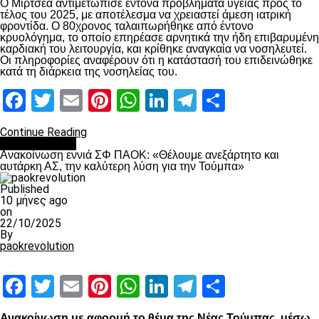
Ο Μιρτσέα αντιμετώπισε έντονα προβλήματα υγείας προς το
τέλος του 2025, με αποτέλεσμα να χρειαστεί άμεση ιατρική
φροντίδα. Ο 80χρονος ταλαιπωρήθηκε από έντονο
κρυολόγημα, το οποίο επηρέασε αρνητικά την ήδη επιβαρυμένη
καρδιακή του λειτουργία, και κρίθηκε αναγκαία να νοσηλευτεί.
Οι πληροφορίες αναφέρουν ότι η κατάστασή του επιδεινώθηκε
κατά τη διάρκεια της νοσηλείας του.
Facebook
Twitter
Email
Pinterest
WhatsApp
LinkedIn
Telegram
Μοιραστ
Continue Reading
Επικαιρότητα
Ανακοίνωση εννιά ΣΦ ΠΑΟΚ: «Θέλουμε ανεξάρτητο και
αυτάρκη ΑΣ, την καλύτερη λύση για την Τούμπα»
Published
10 μήνες ago
on
22/10/2025
By
paokrevolution
Facebook
Twitter
Email
Pinterest
WhatsApp
LinkedIn
Telegram
Μοιραστ
Ανακοίνωση με αφορμή το θέμα της Νέας Τούμπας, μέσω