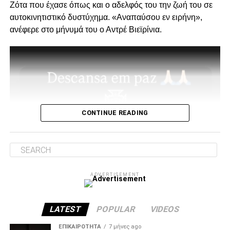
Ζότα που έχασε όπως και ο αδελφός του την ζωή του σε
Ο λόγος της επίσκεψης… απλός, “Κύριοι, με την δικιά μας
αυτοκινητιστικό δυστύχημα. «Αναπαύσου εν ειρήνη»,
στήριξη παραμείνατε 15μελες μετά την παραίτηση
ανέφερε στο μήνυμά του ο Αντρέ Βιεϊρίνια.
Κατσαρή και δεν ακολουθήσατε όλοι τον ίδιο δρόμο.”
Για εμάς δεν έχει αλλάξει κάτι, οι λόγοι της στήριξης μας
από την αρχή μέχρι σήμερα παραμένουν ίδιοι.
1. Ανεξάρτητος ΑΣ και μελλοντικά αυτάρκης,
CONTINUE READING
ADVERTISEMENT
ADVERTISEMENT
2. Την πιο σίγουρη και την πιο γρήγορη λύση για την
ανέγερση της νέας Τούμπας που ήδη έχει καθυστερήσει
πολύ να δωθεί στον λαό του ΠΑΟΚ.
LATEST
POPULAR
VIDEOS
Και από ότι φαίνεται, ούτε γρήγοροι, ούτε σίγουροι, ούτε
ΕΠΙΚΑΙΡΌΤΗΤΑ
7 μήνες ago