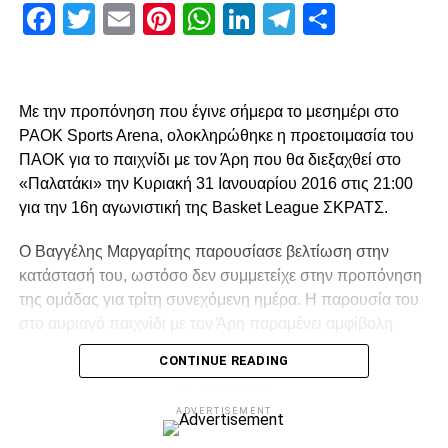
Facebook
Twitter
Email
Pinterest
WhatsApp
LinkedIn
Telegram
Μοιρασ
Με την προπόνηση που έγινε σήμερα το μεσημέρι στο
PAOK Sports Arena, ολοκληρώθηκε η προετοιμασία του
ΠΑΟΚ για το παιχνίδι με τον Άρη που θα διεξαχθεί στο
«Παλατάκι» την Κυριακή 31 Ιανουαρίου 2016 στις 21:00
για την 16η αγωνιστική της Basket League ΣΚΡΑΤΣ.
O Βαγγέλης Μαργαρίτης παρουσίασε βελτίωση στην
κατάστασή του, ωστόσο δεν συμμετείχε στην προπόνηση
της ομάδας για τρίτη συνεχόμενη ημέρα. Η παρουσία του
στο αυριανό παιχνίδι με τον Άρη παραμένει αμφίβολη.
CONTINUE READING
ADVERTISEMENT
ADVERTISEMENT