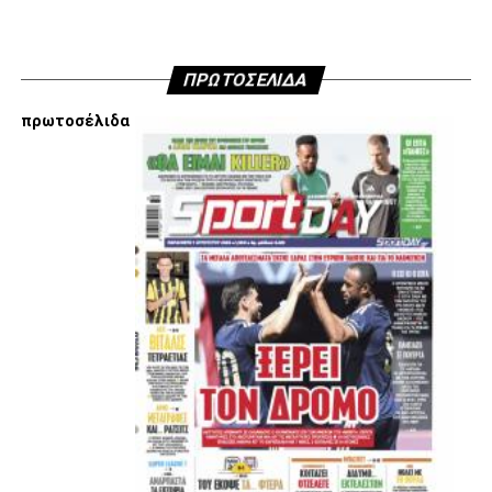
ADVERTISEMENT
ΠΡΩΤΟΣΕΛΙΔΑ
πρωτοσέλιδα
Εμείς είμαστε μόνο Π.Α.Ο.Κ.
Μόνο τα 4 γράμματα έχουν σημασία για εμάς και
ΚΑΝΕΝΑΣ δεν είναι πάνω απο αυτά τα ιερά γράμματα.
Μετά τιμής,
ΣΦ ΠΑΟΚ
ADVERTISEMENT