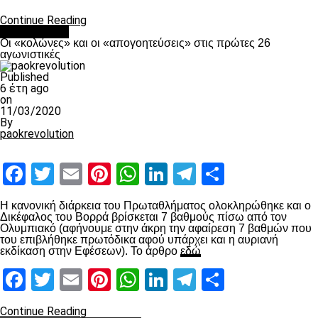
Continue Reading
Ποδόσφαιρο
Οι «κολώνες» και οι «απογοητεύσεις» στις πρώτες 26
αγωνιστικές
Published
6 έτη ago
on
11/03/2020
By
paokrevolution
Facebook
Twitter
Email
Pinterest
WhatsApp
LinkedIn
Telegram
Μοιραστ
Η κανονική διάρκεια του Πρωταθλήματος ολοκληρώθηκε και ο
Δικέφαλος του Βορρά βρίσκεται 7 βαθμούς πίσω από τον
Ολυμπιακό (αφήνουμε στην άκρη την αφαίρεση 7 βαθμών που
του επιβλήθηκε πρωτόδικα αφού υπάρχει και η αυριανή
εκδίκαση στην Εφέσεων). Το άρθρο
εδώ
Facebook
Twitter
Email
Pinterest
WhatsApp
LinkedIn
Telegram
Μοιραστ
Continue Reading