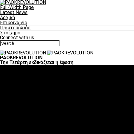
Full-Width Page
Latest News
Αρχική
Επικοινωνία
Πρωτοσέλιδο
Στοίχημα
Connect with us
PAOKREVOLUTION
Την Τετάρτη εκδικάζεται η έφεση
Ποδόσφαιρο
«Πλέον έχουμε αλλάξει σαν ομάδα, παίξαμε σαν ένα»
«Το πιο σημαντικό είναι η αυτοπεποίθηση των
ποδοσφαιριστών»
«Πάμε να διεκδικήσουμε την οκτάδα»
«Είναι απόλαυση να παίζεις για τον κόσμο του ΠΑΟΚ»
«Θα τα δώσουμε όλα κόντρα στη Λιόν για την οκτάδα»
Μπάσκετ