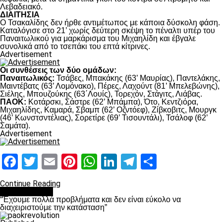
Λεβαδειακό.
ΔΙΑΙΤΗΣΙΑ
Ο Τσακαλίδης δεν ήρθε αντιμέτωπος με κάποια δύσκολη φάση.
Καταλόγισε στο 21’ χωρίς δεύτερη σκέψη το πέναλτι υπέρ του
Παναιτωλικού για μαρκάρισμα του Μιχαηλίδη και έβγαλε
συνολικά από το τσεπάκι του επτά κίτρινες.
Advertisement
Οι συνθέσεις των δύο ομάδων:
Παναιτωλικός:
Τσάβες, Μπακάκης (63’ Μαυρίας), Παντελάκης,
Μαιντέβατς (63’ Λομόνακο), Πέρες, Λαχούντ (81’ Μπελεβώνης),
Σιέλης, Μπουζούκης (63΄Λουίς), Τορεχόν, Στάγιτς, Λιάβας.
ΠΑΟΚ:
Κοτάρσκι, Σάστρε (62’ Μπάμπα), Ότο, Κεντζιόρα,
Μιχαηλίδης, Καμαρά, Σβαμπ (62’ Οζντόεφ), Ζίβκοβιτς, Μουργκ
(46’ Κωνστσντέλιας), Σορετίρε (69’ Τισουντάλι), Τσάλοφ (62’
Σαμάτα).
Advertisement
Facebook
Twitter
Email
Pinterest
WhatsApp
LinkedIn
Telegram
Μοιραστ
Continue Reading
πρωτοσέλιδο
“Έχουμε πολλά προβλήματα και δεν είναι εύκολο να
διαχειριστούμε την κατάσταση”