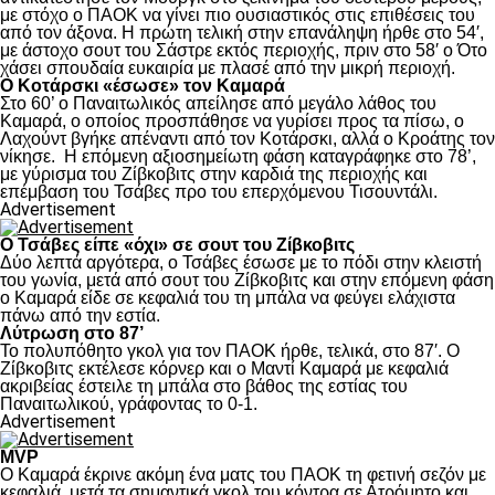
με στόχο ο ΠΑΟΚ να γίνει πιο ουσιαστικός στις επιθέσεις του
από τον άξονα. Η πρώτη τελική στην επανάληψη ήρθε στο 54′,
με άστοχο σουτ του Σάστρε εκτός περιοχής, πριν στο 58′ ο Ότο
χάσει σπουδαία ευκαιρία με πλασέ από την μικρή περιοχή.
Ο Κοτάρσκι «έσωσε» τον Καμαρά
Στο 60’ ο Παναιτωλικός απείλησε από μεγάλο λάθος του
Καμαρά, ο οποίος προσπάθησε να γυρίσει προς τα πίσω, ο
Λαχούντ βγήκε απέναντι από τον Κοτάρσκι, αλλά ο Κροάτης τον
νίκησε. Η επόμενη αξιοσημείωτη φάση καταγράφηκε στο 78’,
με γύρισμα του Ζίβκοβιτς στην καρδιά της περιοχής και
επέμβαση του Τσάβες προ του επερχόμενου Τισουντάλι.
Advertisement
Ο Τσάβες είπε «όχι» σε σουτ του Ζίβκοβιτς
Δύο λεπτά αργότερα, ο Τσάβες έσωσε με το πόδι στην κλειστή
του γωνία, μετά από σουτ του Ζίβκοβιτς και στην επόμενη φάση
ο Καμαρά είδε σε κεφαλιά του τη μπάλα να φεύγει ελάχιστα
πάνω από την εστία.
Λύτρωση στο 87’
Το πολυπόθητο γκολ για τον ΠΑΟΚ ήρθε, τελικά, στο 87′. Ο
Ζίβκοβιτς εκτέλεσε κόρνερ και ο Μαντί Καμαρά με κεφαλιά
ακριβείας έστειλε τη μπάλα στο βάθος της εστίας του
Παναιτωλικού, γράφοντας το 0-1.
Advertisement
MVP
Ο Καμαρά έκρινε ακόμη ένα ματς του ΠΑΟΚ τη φετινή σεζόν με
κεφαλιά, μετά τα σημαντικά γκολ του κόντρα σε Ατρόμητο και