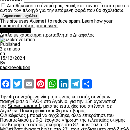
Αποθήκευσε το όνομά μου, email, και τον ιστότοπο μου σε
αυτόν τον πλοηγό για την επόμενη φορά που θα σχολιάσω.
This site uses Akismet to reduce spam.
Learn how your
comment data is processed.
πρωτοσέλιδο
Διπλό με χαρακτήρα πρωταθλητή ο Δικέφαλος
Published
2 έτη ago
on
15/12/2024
By
paokrevolution
Facebook
Twitter
Email
Pinterest
WhatsApp
LinkedIn
Telegram
Μοιραστ
Την 4
η
συνεχόμενη νίκη του, εντός και εκτός συνόρων,
πανηγύρισε ο ΠΑΟΚ στο Αγρίνιο, για την 15
η
αγωνιστική
της
Super League 1
, μετά τις επιτυχίες του απέναντι σε
Αιγάλεω, Πανσερραϊκό και Φερεντσβάρος.
Ο Δικέφαλος μπορεί να αγχώθηκε, αλλά επικράτησε του
Παναιτωλικού με 0-1, έχοντας «ήρωα» της τελευταίας στιγμής
τον Καμαρά, ο οποίος σκόραρε στο 87’ με κεφαλιά. Ο
Μαϊντέβατς έχασε πέναλτι στο 23’, που κέρδισε μετά από διπλό