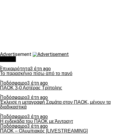
Advertisement
Τάσεις
Επικαιρότητα
3 έτη ago
Το παρασκήνιο πίσω από το πανό
Ποδόσφαιρο
3 έτη ago
ΠΑΟΚ 3-0 Αστέρας Τρίπολης
Ποδόσφαιρο
3 έτη ago
Έκλεισε η μεταγραφή Σαμάτα στον ΠΑΟΚ, μένουν τα
διαδικαστικά
Ποδόσφαιρο
3 έτη ago
Η ενδεκάδα του ΠΑΟΚ με Άιντραχτ
Ποδόσφαιρο
3 έτη ago
ΠΑΟΚ – Ολυμπιακός [LIVESTREAMING]