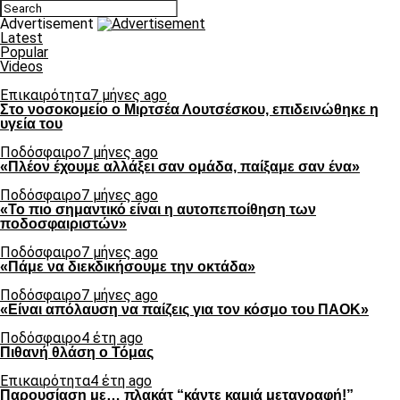
Advertisement
Latest
Popular
Videos
Επικαιρότητα
7 μήνες ago
Στο νοσοκομείο ο Μιρτσέα Λουτσέσκου, επιδεινώθηκε η
υγεία του
Ποδόσφαιρο
7 μήνες ago
«Πλέον έχουμε αλλάξει σαν ομάδα, παίξαμε σαν ένα»
Ποδόσφαιρο
7 μήνες ago
«Το πιο σημαντικό είναι η αυτοπεποίθηση των
ποδοσφαιριστών»
Ποδόσφαιρο
7 μήνες ago
«Πάμε να διεκδικήσουμε την οκτάδα»
Ποδόσφαιρο
7 μήνες ago
«Είναι απόλαυση να παίζεις για τον κόσμο του ΠΑΟΚ»
Ποδόσφαιρο
4 έτη ago
Πιθανή θλάση ο Τόμας
Επικαιρότητα
4 έτη ago
Παρουσίαση με… πλακάτ “κάντε καμιά μεταγραφή!”