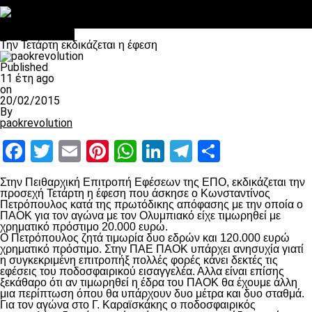
Στο OPEN τα προκριματικά, στη NOVA τα του πρωταθλήματος
Σαν σήμερα: Οταν “έφυγε” ο Λόραντ
πρωτοσέλιδο
Την Τετάρτη εκδικάζεται η έφεση
Published
11 έτη ago
on
20/02/2015
By
paokrevolution
Facebook
Twitter
Email
Pinterest
WhatsApp
LinkedIn
Telegram
Μοιραστ
Στην Πειθαρχική Επιτροπή Εφέσεων της ΕΠΟ, εκδικάζεται την
προσεχή Τετάρτη η έφεση που άσκησε ο Κωνσταντίνος
Πετρόπουλος κατά της πρωτόδικης απόφασης με την οποία ο
ΠΑΟΚ για τον αγώνα με τον Ολυμπιακό είχε τιμωρηθεί με
χρηματικό πρόστιμο 20.000 ευρώ.
Ο Πετρόπουλος ζητά τιμωρία δυο εδρών και 120.000 ευρώ
χρηματικό πρόστιμο. Στην ΠΑΕ ΠΑΟΚ υπάρχει ανησυχία γιατί
η συγκεκριμένη επιτροπήξ πολλές φορές κάνει δεκτές τις
εφέσεις του ποδοσφαιρικού εισαγγελέα. Αλλα είναι επίσης
ξεκάθαρο ότι αν τιμωρηθεί η έδρα του ΠΑΟΚ θα έχουμε άλλη
μια περίπτωση όπου θα υπάρχουν δυο μέτρα και δυο σταθμά.
Για τον αγώνα στο Γ. Καραϊσκάκης ο ποδοσφαιρικός