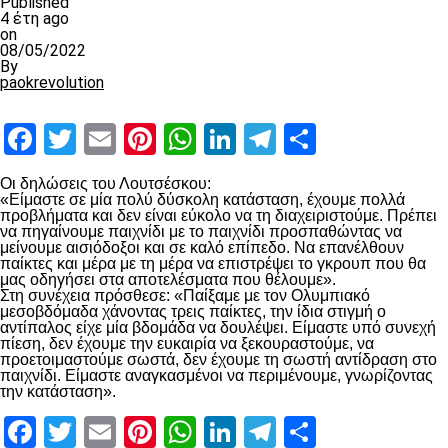
Published
4 έτη ago
on
08/05/2022
By
paokrevolution
Facebook
Twitter
Email
Pinterest
WhatsApp
LinkedIn
Telegram
Μοιραστ
Οι δηλώσεις του Λουτσέσκου:
«Είμαστε σε μία πολύ δύσκολη κατάσταση, έχουμε πολλά
προβλήματα και δεν είναι εύκολο να τη διαχειριστούμε. Πρέπει
να πηγαίνουμε παιχνίδι με το παιχνίδι προσπαθώντας να
μείνουμε αισιόδοξοι και σε καλό επίπεδο. Να επανέλθουν
παίκτες και μέρα με τη μέρα να επιστρέψει το γκρουπ που θα
μας οδηγήσει στα αποτελέσματα που θέλουμε».
Στη συνέχεια πρόσθεσε: «Παίξαμε με τον Ολυμπιακό
μεσοβδόμαδα χάνοντας τρεις παίκτες, την ίδια στιγμή ο
αντίπαλος είχε μία βδομάδα να δουλέψει. Είμαστε υπό συνεχή
πίεση, δεν έχουμε την ευκαιρία να ξεκουραστούμε, να
προετοιμαστούμε σωστά, δεν έχουμε τη σωστή αντίδραση στο
παιχνίδι. Είμαστε αναγκασμένοι να περιμένουμε, γνωρίζοντας
την κατάσταση».
Facebook
Twitter
Email
Pinterest
WhatsApp
LinkedIn
Telegram
Μοιραστ