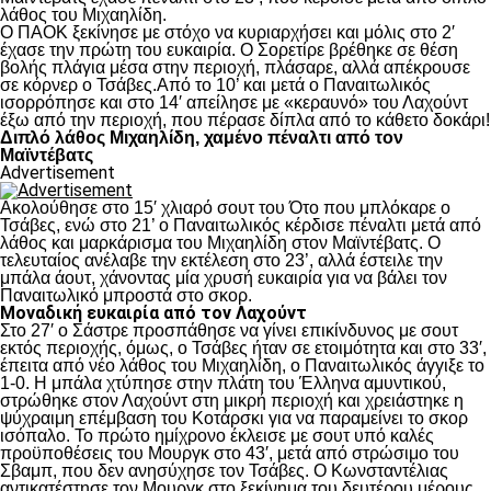
λάθος του Μιχαηλίδη.
Ο ΠΑΟΚ ξεκίνησε με στόχο να κυριαρχήσει και μόλις στο 2′
έχασε την πρώτη του ευκαιρία. Ο Σορετίρε βρέθηκε σε θέση
βολής πλάγια μέσα στην περιοχή, πλάσαρε, αλλά απέκρουσε
σε κόρνερ ο Τσάβες.Από το 10’ και μετά ο Παναιτωλικός
ισορρόπησε και στο 14′ απείλησε με «κεραυνό» του Λαχούντ
έξω από την περιοχή, που πέρασε δίπλα από το κάθετο δοκάρι!
Διπλό λάθος Μιχαηλίδη, χαμένο πέναλτι από τον
Μαϊντέβατς
Advertisement
Ακολούθησε στο 15′ χλιαρό σουτ του Ότο που μπλόκαρε ο
Τσάβες, ενώ στο 21’ ο Παναιτωλικός κέρδισε πέναλτι μετά από
λάθος και μαρκάρισμα του Μιχαηλίδη στον Μαϊντέβατς. Ο
τελευταίος ανέλαβε την εκτέλεση στο 23’, αλλά έστειλε την
μπάλα άουτ, χάνοντας μία χρυσή ευκαιρία για να βάλει τον
Παναιτωλικό μπροστά στο σκορ.
Μοναδική ευκαιρία από τον Λαχούντ
Στο 27′ ο Σάστρε προσπάθησε να γίνει επικίνδυνος με σουτ
εκτός περιοχής, όμως, ο Τσάβες ήταν σε ετοιμότητα και στο 33′,
έπειτα από νέο λάθος του Μιχαηλίδη, ο Παναιτωλικός άγγιξε το
1-0. Η μπάλα χτύπησε στην πλάτη του Έλληνα αμυντικού,
στρώθηκε στον Λαχούντ στη μικρή περιοχή και χρειάστηκε η
ψύχραιμη επέμβαση του Κοτάρσκι για να παραμείνει το σκορ
ισόπαλο. Το πρώτο ημίχρονο έκλεισε με σουτ υπό καλές
προϋποθέσεις του Μουργκ στο 43′, μετά από στρώσιμο του
Σβαμπ, που δεν ανησύχησε τον Τσάβες. Ο Κωνσταντέλιας
αντικατέστησε τον Μουργκ στο ξεκίνημα του δευτέρου μέρους,