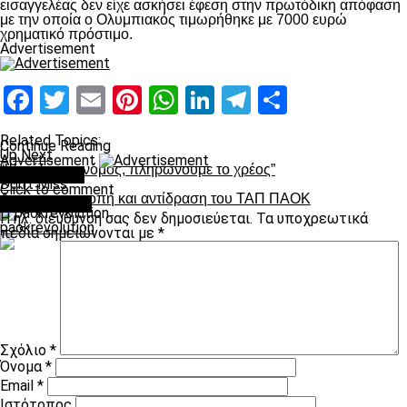
εισαγγελέας δεν είχε ασκήσει έφεση στην πρωτόδικη απόφαση
με την οποία ο Ολυμπιακός τιμωρήθηκε με 7000 ευρώ
χρηματικό πρόστιμο.
Advertisement
Facebook
Twitter
Email
Pinterest
WhatsApp
LinkedIn
Telegram
Μοιραστ
Related Topics:
Continue Reading
Up Next
Advertisement
“Ψηφίζεται ο νόμος, πληρώνουμε το χρέος”
You may like
Don't Miss
Click to comment
Απόφαση-ντροπή και αντίδραση του ΤΑΠ ΠΑΟΚ
Leave a Reply
Η ηλ. διεύθυνση σας δεν δημοσιεύεται.
Τα υποχρεωτικά
paokrevolution
πεδία σημειώνονται με
*
Σχόλιο
*
Όνομα
*
Email
*
Ιστότοπος