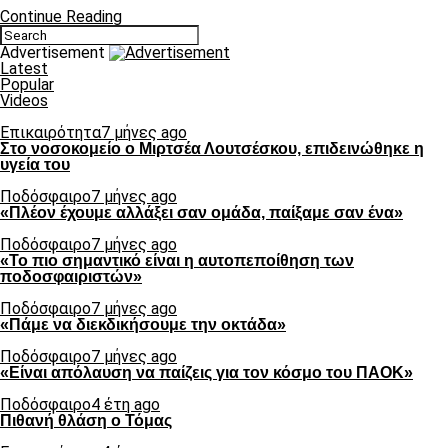
Continue Reading
Advertisement
Latest
Popular
Videos
Επικαιρότητα
7 μήνες ago
Στο νοσοκομείο ο Μιρτσέα Λουτσέσκου, επιδεινώθηκε η
υγεία του
Ποδόσφαιρο
7 μήνες ago
«Πλέον έχουμε αλλάξει σαν ομάδα, παίξαμε σαν ένα»
Ποδόσφαιρο
7 μήνες ago
«Το πιο σημαντικό είναι η αυτοπεποίθηση των
ποδοσφαιριστών»
Ποδόσφαιρο
7 μήνες ago
«Πάμε να διεκδικήσουμε την οκτάδα»
Ποδόσφαιρο
7 μήνες ago
«Είναι απόλαυση να παίζεις για τον κόσμο του ΠΑΟΚ»
Ποδόσφαιρο
4 έτη ago
Πιθανή θλάση ο Τόμας