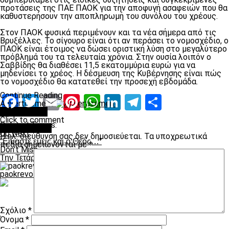
προτάσεις της ΠΑΕ ΠΑΟΚ για την αποφυγή ασαφειών που θα
καθυστερήσουν την αποπληρωμή του συνόλου του χρέους.
Στον ΠΑΟΚ φυσικά περιμένουν και τα νέα σήμερα από τις
Βρυξέλλες. Το σίγουρο είναι ότι αν περάσει το νομοσχέδιο, ο
ΠΑΟΚ είναι έτοιμος να δώσει οριστική λύση στο μεγαλύτερο
πρόβλημά του τα τελευταία χρόνια. Στην ουσία λοιπόν ο
Σαββίδης θα διαθέσει 11,5 εκατομμύρια ευρώ για να
μηδενίσει το χρέος. Η δέσμευση της Κυβέρνησης είναι πώς
το νομοσχέδιο θα κατατεθεί την προσεχή εβδομάδα.
Continue Reading
Facebook
Twitter
Email
Pinterest
WhatsApp
LinkedIn
Telegram
Μοιραστ
Advertisement
You may like
Click to comment
Related Topics:
Leave a Reply
Up Next
Η ηλ. διεύθυνση σας δεν δημοσιεύεται.
Τα υποχρεωτικά
“Είμαστε εμείς και ο Θεός…”
πεδία σημειώνονται με
*
Don't Miss
Την Τετάρτη εκδικάζεται η έφεση
paokrevolution
Σχόλιο
*
Όνομα
*