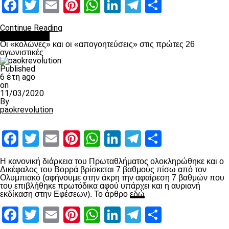
Facebook
Twitter
Email
Pinterest
WhatsApp
LinkedIn
Telegram
Μοιραστ
Continue Reading
Ποδόσφαιρο
Οι «κολώνες» και οι «απογοητεύσεις» στις πρώτες 26
αγωνιστικές
Published
6 έτη ago
on
11/03/2020
By
paokrevolution
Facebook
Twitter
Email
Pinterest
WhatsApp
LinkedIn
Telegram
Μοιραστ
Η κανονική διάρκεια του Πρωταθλήματος ολοκληρώθηκε και ο
Δικέφαλος του Βορρά βρίσκεται 7 βαθμούς πίσω από τον
Ολυμπιακό (αφήνουμε στην άκρη την αφαίρεση 7 βαθμών που
του επιβλήθηκε πρωτόδικα αφού υπάρχει και η αυριανή
εκδίκαση στην Εφέσεων). Το άρθρο
εδώ
Facebook
Twitter
Email
Pinterest
WhatsApp
LinkedIn
Telegram
Μοιραστ