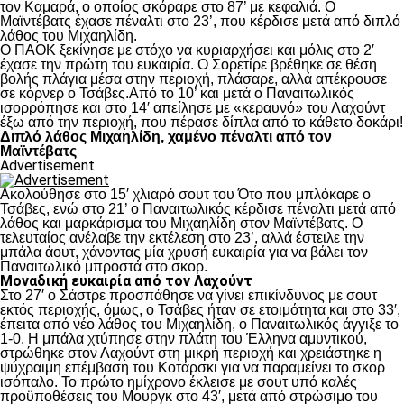
τον Καμαρά, ο οποίος σκόραρε στο 87’ με κεφαλιά. Ο
Μαϊντέβατς έχασε πέναλτι στο 23’, που κέρδισε μετά από διπλό
λάθος του Μιχαηλίδη.
Ο ΠΑΟΚ ξεκίνησε με στόχο να κυριαρχήσει και μόλις στο 2′
έχασε την πρώτη του ευκαιρία. Ο Σορετίρε βρέθηκε σε θέση
βολής πλάγια μέσα στην περιοχή, πλάσαρε, αλλά απέκρουσε
σε κόρνερ ο Τσάβες.Από το 10’ και μετά ο Παναιτωλικός
ισορρόπησε και στο 14′ απείλησε με «κεραυνό» του Λαχούντ
έξω από την περιοχή, που πέρασε δίπλα από το κάθετο δοκάρι!
Διπλό λάθος Μιχαηλίδη, χαμένο πέναλτι από τον
Μαϊντέβατς
Advertisement
Ακολούθησε στο 15′ χλιαρό σουτ του Ότο που μπλόκαρε ο
Τσάβες, ενώ στο 21’ ο Παναιτωλικός κέρδισε πέναλτι μετά από
λάθος και μαρκάρισμα του Μιχαηλίδη στον Μαϊντέβατς. Ο
τελευταίος ανέλαβε την εκτέλεση στο 23’, αλλά έστειλε την
μπάλα άουτ, χάνοντας μία χρυσή ευκαιρία για να βάλει τον
Παναιτωλικό μπροστά στο σκορ.
Μοναδική ευκαιρία από τον Λαχούντ
Στο 27′ ο Σάστρε προσπάθησε να γίνει επικίνδυνος με σουτ
εκτός περιοχής, όμως, ο Τσάβες ήταν σε ετοιμότητα και στο 33′,
έπειτα από νέο λάθος του Μιχαηλίδη, ο Παναιτωλικός άγγιξε το
1-0. Η μπάλα χτύπησε στην πλάτη του Έλληνα αμυντικού,
στρώθηκε στον Λαχούντ στη μικρή περιοχή και χρειάστηκε η
ψύχραιμη επέμβαση του Κοτάρσκι για να παραμείνει το σκορ
ισόπαλο. Το πρώτο ημίχρονο έκλεισε με σουτ υπό καλές
προϋποθέσεις του Μουργκ στο 43′, μετά από στρώσιμο του