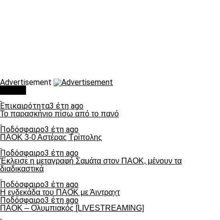
Advertisement
Τάσεις
Επικαιρότητα
3 έτη ago
Το παρασκήνιο πίσω από το πανό
Ποδόσφαιρο
3 έτη ago
ΠΑΟΚ 3-0 Αστέρας Τρίπολης
Ποδόσφαιρο
3 έτη ago
Έκλεισε η μεταγραφή Σαμάτα στον ΠΑΟΚ, μένουν τα
διαδικαστικά
Ποδόσφαιρο
3 έτη ago
Η ενδεκάδα του ΠΑΟΚ με Άιντραχτ
Ποδόσφαιρο
3 έτη ago
ΠΑΟΚ – Ολυμπιακός [LIVESTREAMING]