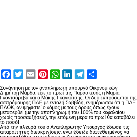
Facebook
Twitter
Email
Pinterest
WhatsApp
LinkedIn
Telegram
Μοιραστ
Συνάντηση με τον αναπληρωτή υπουργό Οικονομικών,
Δημήτρη Μάρδα, είχε το πρωί της Παρασκευής η Μαρία
Γκοντσάρεβα και ο Μάκης Γκαγκάτσης. Οι δυο εκπρόσωποι της
ασπρόμαυρης ΠΑΕ με εντολή Σαββίδη, ενημέρωσαν ότι η ΠΑΕ
ΠΑΟΚ, αν ψηφιστεί ο νόμος με τους όρους όπως έχουν
μεταφερθεί (με την αποπληρωμή του 100% του κεφαλαίου
χωρίς προσαυξήσεις), την επόμενη μέρα το πρωί θα καταβάλει
το ποσό!
Από την πλευρά του ο Αναπληρωτής Υπουργός έδωσε τις
απαραίτητες διευκρινίσεις, ενώ έδειξε διατεθειμένος να
συμπεριλάβει στις ειδικές συζητήσεις και συγκεκριμένες