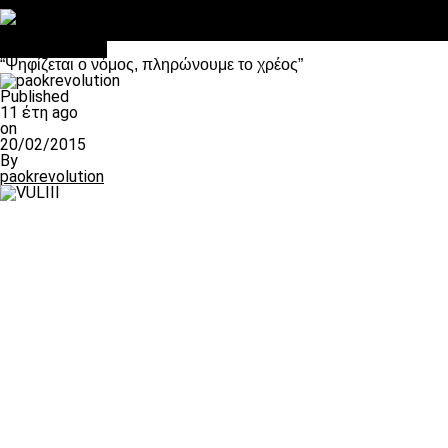
Στο OPEN τα προκριματικά, στη NOVA τα του πρωταθλήματος
Σαν σήμερα: Οταν “έφυγε” ο Λόραντ
πρωτοσέλιδο
“Ψηφίζεται ο νόμος, πληρώνουμε το χρέος”
Published
11 έτη ago
on
20/02/2015
By
paokrevolution