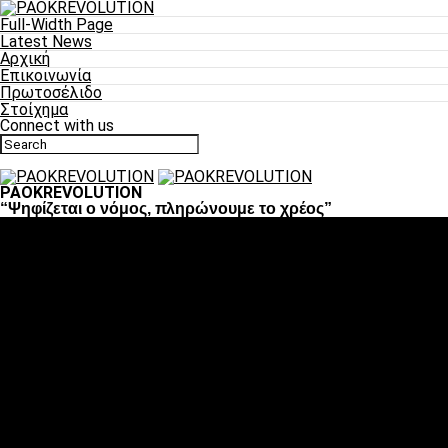
Full-Width Page
Latest News
Αρχική
Επικοινωνία
Πρωτοσέλιδο
Στοίχημα
Connect with us
PAOKREVOLUTION
“Ψηφίζεται ο νόμος, πληρώνουμε το χρέος”
Ποδόσφαιρο
«Πλέον έχουμε αλλάξει σαν ομάδα, παίξαμε σαν ένα»
«Το πιο σημαντικό είναι η αυτοπεποίθηση των
ποδοσφαιριστών»
«Πάμε να διεκδικήσουμε την οκτάδα»
«Είναι απόλαυση να παίζεις για τον κόσμο του ΠΑΟΚ»
«Θα τα δώσουμε όλα κόντρα στη Λιόν για την οκτάδα»
Μπάσκετ