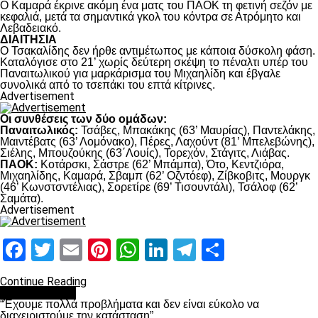
Ο Καμαρά έκρινε ακόμη ένα ματς του ΠΑΟΚ τη φετινή σεζόν με
κεφαλιά, μετά τα σημαντικά γκολ του κόντρα σε Ατρόμητο και
Λεβαδειακό.
ΔΙΑΙΤΗΣΙΑ
Ο Τσακαλίδης δεν ήρθε αντιμέτωπος με κάποια δύσκολη φάση.
Καταλόγισε στο 21’ χωρίς δεύτερη σκέψη το πέναλτι υπέρ του
Παναιτωλικού για μαρκάρισμα του Μιχαηλίδη και έβγαλε
συνολικά από το τσεπάκι του επτά κίτρινες.
Advertisement
Οι συνθέσεις των δύο ομάδων:
Παναιτωλικός:
Τσάβες, Μπακάκης (63’ Μαυρίας), Παντελάκης,
Μαιντέβατς (63’ Λομόνακο), Πέρες, Λαχούντ (81’ Μπελεβώνης),
Σιέλης, Μπουζούκης (63΄Λουίς), Τορεχόν, Στάγιτς, Λιάβας.
ΠΑΟΚ:
Κοτάρσκι, Σάστρε (62’ Μπάμπα), Ότο, Κεντζιόρα,
Μιχαηλίδης, Καμαρά, Σβαμπ (62’ Οζντόεφ), Ζίβκοβιτς, Μουργκ
(46’ Κωνστσντέλιας), Σορετίρε (69’ Τισουντάλι), Τσάλοφ (62’
Σαμάτα).
Advertisement
Facebook
Twitter
Email
Pinterest
WhatsApp
LinkedIn
Telegram
Μοιραστ
Continue Reading
πρωτοσέλιδο
“Έχουμε πολλά προβλήματα και δεν είναι εύκολο να
διαχειριστούμε την κατάσταση”