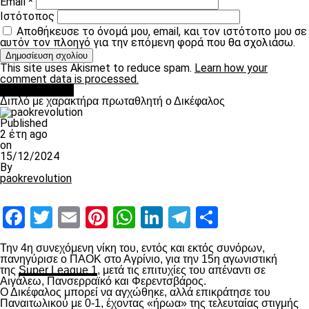
Email
*
Ιστότοπος
Αποθήκευσε το όνομά μου, email, και τον ιστότοπο μου σε
αυτόν τον πλοηγό για την επόμενη φορά που θα σχολιάσω.
This site uses Akismet to reduce spam.
Learn how your
comment data is processed.
πρωτοσέλιδο
Διπλό με χαρακτήρα πρωταθλητή ο Δικέφαλος
Published
2 έτη ago
on
15/12/2024
By
paokrevolution
Facebook
Twitter
Email
Pinterest
WhatsApp
LinkedIn
Telegram
Μοιραστ
Την 4
η
συνεχόμενη νίκη του, εντός και εκτός συνόρων,
πανηγύρισε ο ΠΑΟΚ στο Αγρίνιο, για την 15
η
αγωνιστική
της
Super League 1
, μετά τις επιτυχίες του απέναντι σε
Αιγάλεω, Πανσερραϊκό και Φερεντσβάρος.
Ο Δικέφαλος μπορεί να αγχώθηκε, αλλά επικράτησε του
Παναιτωλικού με 0-1, έχοντας «ήρωα» της τελευταίας στιγμής