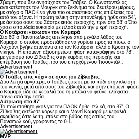
Σβαμπ, που δεν ανησύχησε τον Τσάβες. Ο Κωνσταντέλιας
αντικατέστησε τον Μουργκ στο ξεκίνημα του δευτέρου μέρους,
με στόχο ο ΠΑΟΚ να γίνει πιο ουσιαστικός στις επιθέσεις του
από τον άξονα. Η πρώτη τελική στην επανάληψη ήρθε στο 54′,
με άστοχο σουτ του Σάστρε εκτός περιοχής, πριν στο 58′ ο Ότο
χάσει σπουδαία ευκαιρία με πλασέ από την μικρή περιοχή.
Ο Κοτάρσκι «έσωσε» τον Καμαρά
Στο 60’ ο Παναιτωλικός απείλησε από μεγάλο λάθος του
Καμαρά, ο οποίος προσπάθησε να γυρίσει προς τα πίσω, ο
Λαχούντ βγήκε απέναντι από τον Κοτάρσκι, αλλά ο Κροάτης τον
νίκησε. Η επόμενη αξιοσημείωτη φάση καταγράφηκε στο 78’,
με γύρισμα του Ζίβκοβιτς στην καρδιά της περιοχής και
επέμβαση του Τσάβες προ του επερχόμενου Τισουντάλι.
Advertisement
Ο Τσάβες είπε «όχι» σε σουτ του Ζίβκοβιτς
Δύο λεπτά αργότερα, ο Τσάβες έσωσε με το πόδι στην κλειστή
του γωνία, μετά από σουτ του Ζίβκοβιτς και στην επόμενη φάση
ο Καμαρά είδε σε κεφαλιά του τη μπάλα να φεύγει ελάχιστα
πάνω από την εστία.
Λύτρωση στο 87’
Το πολυπόθητο γκολ για τον ΠΑΟΚ ήρθε, τελικά, στο 87′. Ο
Ζίβκοβιτς εκτέλεσε κόρνερ και ο Μαντί Καμαρά με κεφαλιά
ακριβείας έστειλε τη μπάλα στο βάθος της εστίας του
Παναιτωλικού, γράφοντας το 0-1.
Advertisement
MVP