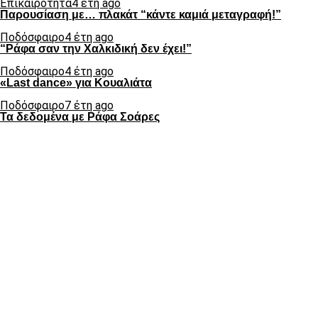
Επικαιρότητα
4 έτη ago
Παρουσίαση με… πλακάτ “κάντε καμιά μεταγραφή!”
Ποδόσφαιρο
4 έτη ago
“Ράφα σαν την Χαλκιδική δεν έχει!”
Ποδόσφαιρο
4 έτη ago
«Last dance» για Κουαλιάτα
Ποδόσφαιρο
7 έτη ago
Τα δεδομένα με Ράφα Σοάρες