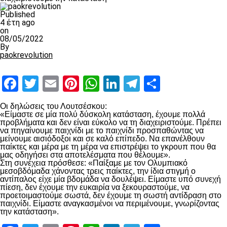
Published
4 έτη ago
on
08/05/2022
By
paokrevolution
Facebook
Twitter
Email
Pinterest
WhatsApp
LinkedIn
Telegram
Μοιραστ
Οι δηλώσεις του Λουτσέσκου:
«Είμαστε σε μία πολύ δύσκολη κατάσταση, έχουμε πολλά
προβλήματα και δεν είναι εύκολο να τη διαχειριστούμε. Πρέπει
να πηγαίνουμε παιχνίδι με το παιχνίδι προσπαθώντας να
μείνουμε αισιόδοξοι και σε καλό επίπεδο. Να επανέλθουν
παίκτες και μέρα με τη μέρα να επιστρέψει το γκρουπ που θα
μας οδηγήσει στα αποτελέσματα που θέλουμε».
Στη συνέχεια πρόσθεσε: «Παίξαμε με τον Ολυμπιακό
μεσοβδόμαδα χάνοντας τρεις παίκτες, την ίδια στιγμή ο
αντίπαλος είχε μία βδομάδα να δουλέψει. Είμαστε υπό συνεχή
πίεση, δεν έχουμε την ευκαιρία να ξεκουραστούμε, να
προετοιμαστούμε σωστά, δεν έχουμε τη σωστή αντίδραση στο
παιχνίδι. Είμαστε αναγκασμένοι να περιμένουμε, γνωρίζοντας
την κατάσταση».