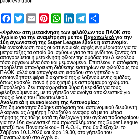
paokrevolution
Facebook
Twitter
Email
Pinterest
WhatsApp
LinkedIn
Telegram
Μοιραστ
«Φρένο» στη μετακίνηση των φιλάθλων του ΠΑΟΚ στο
Αγρίνιο για την αναμέτρηση με τον
Π
α
ναιτωλικό
για την
16η αγωνιστική της Super League έβαλε η αστυνομία.
Με ανακοίνωση τους οι αστυνομικές αρχές ενημέρωσαν για τα
μέτρα τάξης τα οποία θα ισχύουν για το παιχνίδι τονίζοντας ότι
απαγορεύεται η μετακίνηση φίλων της ομάδας του Δικεφάλου
τόσο οργανωμένα όσο και μεμονωμένα. Επιπλέον, η απόφαση
προβλέπει απαγόρευση διάθεσης εισιτηρίων σε φιλάθλους του
ΠΑΟΚ, αλλά και απαγόρευση εισόδου στο γήπεδο για
οποιονδήποτε φέρει διακριτικά της φιλοξενούμενης ομάδας,
όπως κασκόλ, πανό ή ρουχισμό με ασπρόμαυρα χρώματα.
Παράλληλα, δεν παραχωρείται θύρα ή κερκίδα για τους
φιλοξενούμενους, με το γήπεδο να ανοίγει αποκλειστικά για
τους φίλους του Παναιτωλικού.
Αναλυτικά η ανακοίνωση της Αστυνομίας:
Στη δημοσιότητα δόθηκε απόφαση του αστυνομικού διευθυντή
Ακαρνανίας Δημήτρη Γαλαζούλα αναφορικά με τα μέτρα
τήρησης της τάξης κατά τη διεξαγωγή του αγώνα ποδοσφαίρου
για την 16η αγωνιστική του πρωταθλήματος της Super League
μεταξύ των Παναιτωλικoύ– Π.Α.Ο.Κ., που θα διεξαχθεί το
Σάββατο 10.1.2026 και ώρα 19.30, στο γήπεδο του
Παναιτωλικού στο Αγρίνιο.