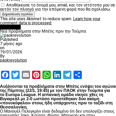
Αποθήκευσε το όνομά μου, email, και τον ιστότοπο μου σε
αυτόν τον πλοηγό για την επόμενη φορά που θα σχολιάσω.
This site uses Akismet to reduce spam.
Learn how your
comment data is processed.
Αντίπαλοι
Νέα προβλήματα στην Μπέτις πριν την Τούμπα
Published
7 μήνες ago
on
19/01/2026
By
paokrevolution
Facebook
Twitter
Email
Pinterest
WhatsApp
LinkedIn
Telegram
Μοιραστ
Αυξάνονται τα προβλήματα στην Μπέτις ενόψει του αγώνα
της Πέμπτης (22/1, 19:45) με τον
ΠΑΟΚ
στην Τούμπα για
το
Europa
League
. Η ισπανική ομάδα νίκησε χθες τη
Βιγιαρεάλ με 2-0 ωστόσο προστέθηκαν δύο ακόμη
«πονοκέφαλοι» στους ήδη υπάρχοντες πριν το ταξίδι στη
Θεσσαλονίκη.
Ο Μανουέλ Πελεγκρίνι είναι δεδομένο ότι δεν υπολογίζει στους
τραυματίες Ίσκο, Κούτσο, Φίρπο, Μπεγερίν και στον