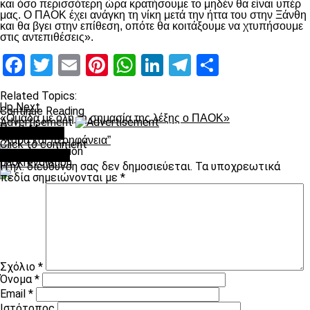
και όσο περισσότερη ώρα κρατήσουμε το μηδέν θα είναι υπέρ
μας. Ο ΠΑΟΚ έχει ανάγκη τη νίκη μετά την ήττα του στην Ξάνθη
και θα βγει στην επίθεση, οπότε θα κοιτάξουμε να χτυπήσουμε
στις αντεπιθέσεις».
Facebook
Twitter
Email
Pinterest
WhatsApp
LinkedIn
Telegram
Μοιραστ
Related Topics:
Up Next
Continue Reading
«Ομάδα με όλη τη σημασία της λέξης ο ΠΑΟΚ»
Advertisement
Don't Miss
You may like
“Χαρά και περηφάνεια”
Click to comment
Leave a Reply
paokrevolution
Η ηλ. διεύθυνση σας δεν δημοσιεύεται.
Τα υποχρεωτικά
πεδία σημειώνονται με
*
Σχόλιο
*
Όνομα
*
Email
*
Ιστότοπος