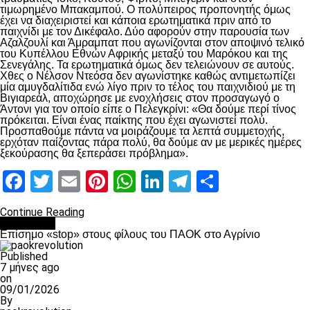
τιμωρημένο Μπακαμπού. Ο πολύπειρος προπονητής όμως
έχει να διαχειριστεί και κάποια ερωτηματικά πριν από το
παιχνίδι με τον Δικέφαλο. Δύο αφορούν στην παρουσία των
Αζαλζουλί και Άμραμπατ που αγωνίζονται στον αποψινό τελικό
του Κυπέλλου Εθνών Αφρικής μεταξύ του Μαρόκου και της
Σενεγάλης. Τα ερωτηματικά όμως δεν τελειώνουν σε αυτούς.
Χθες ο Νέλσον Ντεόσα δεν αγωνίστηκε καθώς αντιμετωπίζει
μία αμυγδαλίτιδα ενώ λίγο πριν το τέλος του παιχνιδιού με τη
Βιγιαρεάλ, αποχώρησε με ενοχλήσεις στον προσαγωγό ο
Άντονι για τον οποίο είπε ο Πελεγκρίνι: «Θα δούμε περί τίνος
πρόκειται. Είναι ένας παίκτης που έχει αγωνιστεί πολύ.
Προσπαθούμε πάντα να μοιράζουμε τα λεπτά συμμετοχής,
ερχόταν παίζοντας πάρα πολύ, θα δούμε αν με μερικές ημέρες
ξεκούρασης θα ξεπεράσει πρόβλημα».
Facebook
Twitter
Email
Pinterest
WhatsApp
LinkedIn
Telegram
Μοιραστ
Continue Reading
Αντίπαλοι
Επίσημο «stop» στους φίλους του ΠΑΟΚ στο Αγρίνιο
Published
7 μήνες ago
on
09/01/2026
By