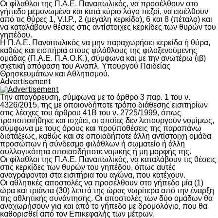
Οι φίλαθλοι της Π.Α.Ε. Παναιτωλικός, να προσέλθουν στο
γήπεδο μεμονωμένα και κατά κύριο λόγο πεζοί, να εισέλθουν
από τις θύρες 1, V.I.P., 2 (μεγάλη κερκίδα), 6 και 8 (πέταλο) και
να καταλάβουν θέσεις στις αντίστοιχες κερκίδες των θυρών του
γηπέδου.
Η Π.Α.Ε. Παναιτωλικός να μην παραχωρήσει κερκίδα ή θύρα,
καθώς και εισιτήρια στους φιλάθλους της φιλοξενούμενης
ομάδας (Π.Α.Ε. Π.Α.Ο.Κ.), σύμφωνα και με την ανωτέρω (ιβ)
σχετική απόφαση του Αναπλ. Υπουργού Παιδείας
Θρησκευμάτων και Αθλητισμού.
Advertisement
Την απαγόρευση, σύμφωνα με το άρθρο 3 παρ. 1 του ν.
4326/2015, της με οποιονδήποτε τρόπο διάθεσης εισιτηρίων
στις λέσχες του άρθρου 41Β του ν. 2725/1999, όπως
τροποποιήθηκε και ισχύει, οι οποίες δεν λειτουργούν νομίμως,
σύμφωνα με τους όρους και προϋποθέσεις της παραπάνω
διατάξεως, καθώς και σε οποιαδήποτε άλλη αντίστοιχη ομάδα
προσώπων ή σύνδεσμο φιλάθλων ή σωματείο ή άλλη
συλλογικότητα οποιασδήποτε νομικής ή μη μορφής της.
Οι φίλαθλοι της Π.Α.Ε. Παναιτωλικός, να καταλάβουν τις θέσεις
στις κερκίδες των θυρών του γηπέδου, όπως αυτές
αναγράφονται στα εισιτήρια του αγώνα, που κατέχουν.
Οι αθλητικές αποστολές να προσέλθουν στο γήπεδο μία (1)
ώρα και τριάντα (30) λεπτά της ώρας νωρίτερα από την έναρξη
της αθλητικής συνάντησης. Οι αποστολές των δύο ομάδων θα
αναχωρήσουν για και από το γήπεδο με δρομολόγιο, που θα
καθορισθεί από τον Επικεφαλής των μέτρων.