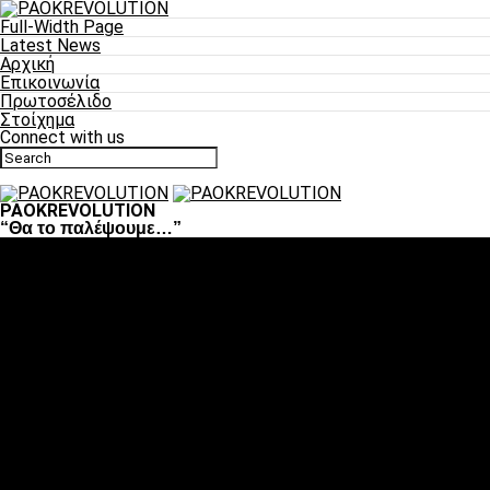
Full-Width Page
Latest News
Αρχική
Επικοινωνία
Πρωτοσέλιδο
Στοίχημα
Connect with us
PAOKREVOLUTION
“Θα το παλέψουμε…”
Ποδόσφαιρο
«Πλέον έχουμε αλλάξει σαν ομάδα, παίξαμε σαν ένα»
«Το πιο σημαντικό είναι η αυτοπεποίθηση των
ποδοσφαιριστών»
«Πάμε να διεκδικήσουμε την οκτάδα»
«Είναι απόλαυση να παίζεις για τον κόσμο του ΠΑΟΚ»
«Θα τα δώσουμε όλα κόντρα στη Λιόν για την οκτάδα»
Μπάσκετ