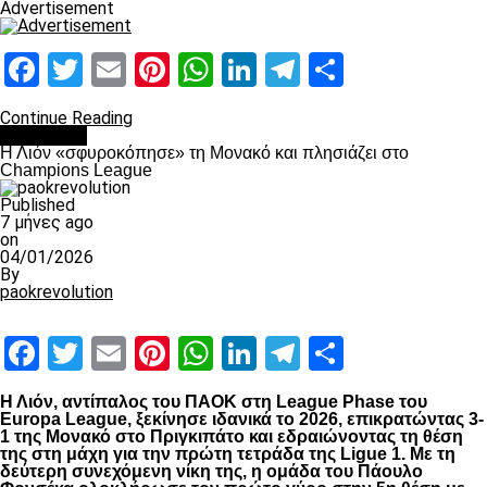
Advertisement
Facebook
Twitter
Email
Pinterest
WhatsApp
LinkedIn
Telegram
Μοιραστ
Continue Reading
Αντίπαλοι
Η Λιόν «σφυροκόπησε» τη Μονακό και πλησιάζει στο
Champions League
Published
7 μήνες ago
on
04/01/2026
By
paokrevolution
Facebook
Twitter
Email
Pinterest
WhatsApp
LinkedIn
Telegram
Μοιραστ
Η Λιόν, αντίπαλος του ΠΑΟΚ στη League Phase του
Europa League, ξεκίνησε ιδανικά το 2026, επικρατώντας 3-
1 της Μονακό στο Πριγκιπάτο και εδραιώνοντας τη θέση
της στη μάχη για την πρώτη τετράδα της Ligue 1. Με τη
δεύτερη συνεχόμενη νίκη της, η ομάδα του Πάουλο