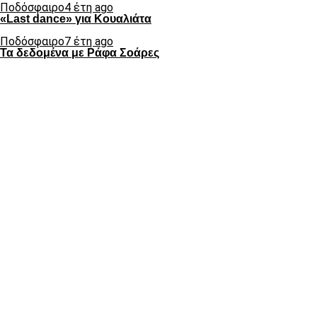
Ποδόσφαιρο
4 έτη ago
«Last dance» για Κουαλιάτα
Ποδόσφαιρο
7 έτη ago
Τα δεδομένα με Ράφα Σοάρες