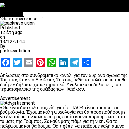
Στο OPEN τα προκριματικά, στη NOVA τα του πρωταθλήματος
Σαν σήμερα: Οταν “έφυγε” ο Λόραντ
Αντίπαλοι
“Θα το παλέψουμε…”
Published
12 έτη ago
on
13/12/2014
By
paokrevolution
Facebook
Twitter
Email
Pinterest
WhatsApp
LinkedIn
Telegram
Μοιραστ
Δηλώσεις στο συνδρομητικό κανάλι για τον αυριανό αγώνα της
Τούμπας έκανε ο Ερνέστας Σετκούς. «Θα το παλέψουμε και θα
δούμε» δήλωσε χαρακτηριστικά. Αναλυτικά οι δηλώσεις του
τερματοφύλακα της ομάδας των Φαιάκων.
Advertisement
«Θα είναι δύσκολο παιχνίδι γιατί ο ΠΑΟΚ είναι πρώτος στη
βαθμολογία. Έχουμε καλή ψυχολογία και θα προσπαθήσουμε
να δώσουμε τον καλύτερό μας εαυτό και να πάρουμε κάτι από
το ματς της Τούμπας. Σε κάθε ματς πάμε για τη νίκη. Θα το
παλέψουμε και θα δούμε. Θα πρέπει να παίξουμε καλή άμυνα