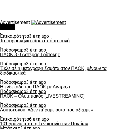
Advertisement
Τάσεις
Επικαιρότητα
3 έτη ago
Το παρασκήνιο πίσω από το πανό
Ποδόσφαιρο
3 έτη ago
ΠΑΟΚ 3-0 Αστέρας Τρίπολης
Ποδόσφαιρο
3 έτη ago
Έκλεισε η μεταγραφή Σαμάτα στον ΠΑΟΚ, μένουν τα
διαδικαστικά
Ποδόσφαιρο
3 έτη ago
Η ενδεκάδα του ΠΑΟΚ με Άιντραχτ
Ποδόσφαιρο
3 έτη ago
ΠΑΟΚ – Ολυμπιακός [LIVESTREAMING]
Ποδόσφαιρο
3 έτη ago
Λουτσέσκου: «Δεν πήραμε αυτό που αξίζαμε»
Επικαιρότητα
6 έτη ago
101 χρόνια από τη Γενοκτονία των Ποντίων
Μπάσκετ
3 έτη ago