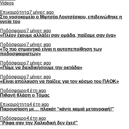
Videos
Επικαιρότητα
7 μήνες ago
Στο νοσοκομείο ο Μιρτσέα Λουτσέσκου, επιδεινώθηκε η
υγεία του
Ποδόσφαιρο
7 μήνες ago
«Πλέον έχουμε αλλάξει σαν ομάδα, παίξαμε σαν ένα»
Ποδόσφαιρο
7 μήνες ago
«Το πιο σημαντικό είναι η αυτοπεποίθηση των
ποδοσφαιριστών»
Ποδόσφαιρο
7 μήνες ago
«Πάμε να διεκδικήσουμε την οκτάδα»
Ποδόσφαιρο
7 μήνες ago
«Είναι απόλαυση να παίζεις για τον κόσμο του ΠΑΟΚ»
Ποδόσφαιρο
4 έτη ago
Πιθανή θλάση ο Τόμας
Επικαιρότητα
4 έτη ago
Παρουσίαση με… πλακάτ “κάντε καμιά μεταγραφή!”
Ποδόσφαιρο
4 έτη ago
“Ράφα σαν την Χαλκιδική δεν έχει!”