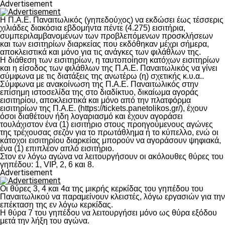
Advertisement
Η Π.Α.Ε. Παναιτωλικός (γηπεδούχος) να εκδώσει έως τέσσερις
χιλιάδες διακόσια εβδομήντα πέντε (4.275) εισιτήρια,
συμπεριλαμβανομένων των προβλεπόμενων προσκλήσεων
και των εισιτηρίων διαρκείας που εκδόθηκαν μέχρι σήμερα,
αποκλειστικά και μόνο για τις ανάγκες των φιλάθλων της.
Η διάθεση των εισιτηρίων, η ταυτοποίηση κατόχων εισιτηρίων
και η είσοδος των φιλάθλων της Π.Α.Ε. Παναιτωλικός να γίνει
σύμφωνα με τις διατάξεις της ανωτέρω (η) σχετικής κ.υ.α..
Σύμφωνα με ανακοίνωση της Π.Α.Ε. Παναιτωλικός στην
επίσημη ιστοσελίδα της στο διαδίκτυο, δικαίωμα αγοράς
εισιτηρίου, αποκλειστικά και μόνο από την πλατφόρμα
εισιτηρίων της Π.Α.Ε. (https://tickets.panetolikos.gr/), έχουν
όσοι διαθέτουν ήδη λογαριασμό και έχουν αγοράσει
τουλάχιστον ένα (1) εισιτήριο στους προηγούμενους αγώνες
της τρέχουσας σεζόν για το πρωτάθλημα ή το κύπελλο, ενώ οι
κάτοχοι εισιτηρίου διαρκείας μπορούν να αγοράσουν ψηφιακά,
ένα (1) επιπλέον απλό εισιτήριο.
Στον εν λόγω αγώνα να λειτουργήσουν οι ακόλουθες θύρες του
γηπέδου: 1, VIP, 2, 6 και 8.
Advertisement
Οι θύρες 3, 4 και 4α της μικρής κερκίδας του γηπέδου του
Παναιτωλικού να παραμείνουν κλειστές, λόγω εργασιών για την
επέκταση της εν λόγω κερκίδας.
Η θύρα 7 του γηπέδου να λειτουργήσει μόνο ως θύρα εξόδου
μετά την λήξη του αγώνα.