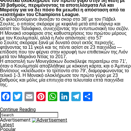
Φονσέκα ολοκλήρωσε τον πρώτο γύρο στην 5η θέση με
30 βαθμούς, περιμένοντας τα αποτελέσματα Λιλ και
Μαρσέιγ για να δει πόσο θα μειωθεί η απόσταση από τα
«εισιτήρια» του Champions League.
Οι φιλοξενούμενοι άνοιξαν το σκορ στο 38′ με τον Πάβελ
Σουλτς, ο οποίος σκόραρε με κεφαλιά μετά από κόρνερ και
ασίστ του Ταλιάφικο, συνεχίζοντας την εντυπωσιακή του σεζόν.
Η Μονακό ισοφάρισε στις καθυστερήσεις του πρώτου μέρους
με τον Κουλιμπαλί, αλλά η Λιόν απάντησε: στο 57′
ο Σουλτς σκόραρε ξανά με δυνατό σουτ εκτός περιοχής,
φτάνοντας τα 11 γκολ και τις πέντε ασίστ σε 23 παιχνίδια —
επίδοση που τον φέρνει στην κορυφή των επιθετικών της Λιόν
μετά τον Μαριάνο Ντίας το 2017.
Η αποστολή των Μονεγάσκων δυσκόλεψε περαιτέρω στο 71′,
όταν ο Κουλιμπαλί αποβλήθηκε με κόκκινη κάρτα, και ο Άμπνερ
Βινίσιους «κλείδωσε» το τρίποντο στο 79′, διαμορφώνοντας το
τελικό 1-3. Η Μονακό ολοκλήρωσε τον πρώτο γύρο με 23
βαθμούς και μόλις μία επιτυχία στα τελευταία επτά παιχνίδια
της.
Facebook
Twitter
Email
Pinterest
WhatsApp
LinkedIn
Telegram
Μοιραστ
Continue Reading
Advertisement
Latest
Popular