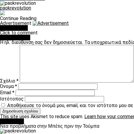
paokrevolution
Continue Reading
Advertisement
You may like
Click to comment
Leave a Reply
Η ηλ. διεύθυνση σας δεν δημοσιεύεται.
Τα υποχρεωτικά πεδί
Σχόλιο
*
Όνομα
*
Email
*
Ιστότοπος
Αποθήκευσε το όνομά μου, email, και τον ιστότοπο μου σ
This site uses Akismet to reduce spam.
Learn how your commen
Αντίπαλοι
Νέα προβλήματα στην Μπέτις πριν την Τούμπα