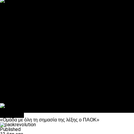
ΠΑΟΚ και τηλεοπτικά: αποκλειστικά απόφαση Σαββίδη
Αντίπαλοι
Νέα προβλήματα στην Μπέτις πριν την Τούμπα
Επίσημο «stop» στους φίλους του ΠΑΟΚ στο Αγρίνιο
Η Λιόν «σφυροκόπησε» τη Μονακό και πλησιάζει στο Champio
ΠΑΟΚ: Τι έκαναν οι αντίπαλοί του στο Europa League
Η Ριέκα διέκοψε την εγγραφή μελών ενόψει… ΠΑΟΚ
Διάφορα
Πέθανε ο μπαμπάς του Γιαννάκη, Λουκάς Μήλιος
ΣΦ ΠΑΟΚ Θύρα 4: Ανακοίνωσε οδική εκδρομή για τον αγώνα με
Κανείς δεν ξέχασε τα έξι αετόπουλα
Στο OPEN τα προκριματικά, στη NOVA τα του πρωταθλήματος
Σαν σήμερα: Οταν “έφυγε” ο Λόραντ
Αντίπαλοι
«Ομάδα με όλη τη σημασία της λέξης ο ΠΑΟΚ»
Published