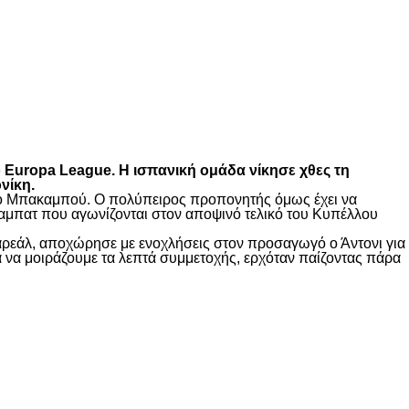
ο
Europa
League
. Η ισπανική ομάδα νίκησε χθες τη
νίκη.
μένο Μπακαμπού. Ο πολύπειρος προπονητής όμως έχει να
μραμπατ που αγωνίζονται στον αποψινό τελικό του Κυπέλλου
γιαρεάλ, αποχώρησε με ενοχλήσεις στον προσαγωγό ο Άντονι για
τα να μοιράζουμε τα λεπτά συμμετοχής, ερχόταν παίζοντας πάρα