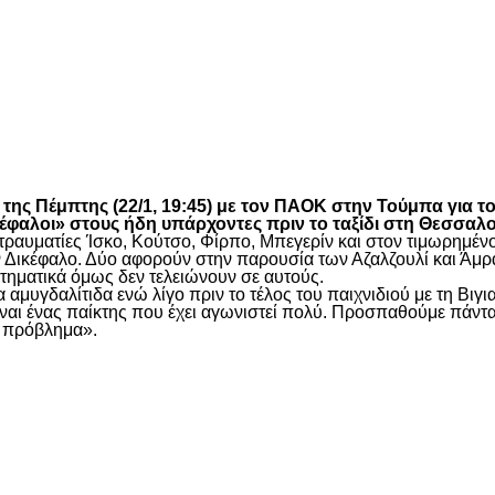
είτε
ης Πέμπτης (22/1, 19:45) με τον
ΠΑΟΚ
στην Τούμπα για τ
φαλοι» στους ήδη υπάρχοντες πριν το ταξίδι στη Θεσσαλο
υς τραυματίες Ίσκο, Κούτσο, Φίρπο, Μπεγερίν και στον τιμωρη
 τον Δικέφαλο. Δύο αφορούν στην παρουσία των Αζαλζουλί και Ά
τηματικά όμως δεν τελειώνουν σε αυτούς.
 αμυγδαλίτιδα ενώ λίγο πριν το τέλος του παιχνιδιού με τη Βι
 Είναι ένας παίκτης που έχει αγωνιστεί πολύ. Προσπαθούμε πάν
ι πρόβλημα».
είτε