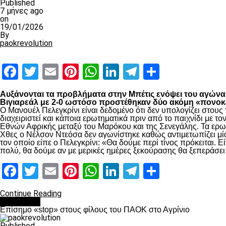
Published
7 μήνες ago
on
19/01/2026
By
paokrevolution
Facebook
Twitter
Email
Pinterest
WhatsApp
LinkedIn
Telegram
Μοιραστ
Αυξάνονται τα προβλήματα στην Μπέτις ενόψει του αγώνα τ
Βιγιαρεάλ με 2-0 ωστόσο προστέθηκαν δύο ακόμη «πονοκέ
Ο Μανουέλ Πελεγκρίνι είναι δεδομένο ότι δεν υπολογίζει στο
διαχειριστεί και κάποια ερωτηματικά πριν από το παιχνίδι με
Εθνών Αφρικής μεταξύ του Μαρόκου και της Σενεγάλης. Τα ερω
Χθες ο Νέλσον Ντεόσα δεν αγωνίστηκε καθώς αντιμετωπίζει μία
τον οποίο είπε ο Πελεγκρίνι: «Θα δούμε περί τίνος πρόκειται.
πολύ, θα δούμε αν με μερικές ημέρες ξεκούρασης θα ξεπεράσε
Facebook
Twitter
Email
Pinterest
WhatsApp
LinkedIn
Telegram
Μοιραστ
Continue Reading
Αντίπαλοι
Επίσημο «stop» στους φίλους του ΠΑΟΚ στο Αγρίνιο
Published