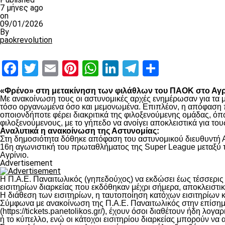
7 μήνες ago
on
09/01/2026
By
paokrevolution
Facebook
Twitter
Email
Pinterest
WhatsApp
LinkedIn
Telegram
Μοιραστ
«Φρένο» στη μετακίνηση των φιλάθλων του ΠΑΟΚ στο Αγρί
Με ανακοίνωση τους οι αστυνομικές αρχές ενημέρωσαν για τα μέ
τόσο οργανωμένα όσο και μεμονωμένα. Επιπλέον, η απόφαση π
οποιονδήποτε φέρει διακριτικά της φιλοξενούμενης ομάδας, ό
φιλοξενούμενους, με το γήπεδο να ανοίγει αποκλειστικά για το
Αναλυτικά η ανακοίνωση της Αστυνομίας:
Στη δημοσιότητα δόθηκε απόφαση του αστυνομικού διευθυντή Α
16η αγωνιστική του πρωταθλήματος της Super League μεταξύ τ
Αγρίνιο.
Advertisement
Η Π.Α.Ε. Παναιτωλικός (γηπεδούχος) να εκδώσει έως τέσσερις
εισιτηρίων διαρκείας που εκδόθηκαν μέχρι σήμερα, αποκλειστικ
Η διάθεση των εισιτηρίων, η ταυτοποίηση κατόχων εισιτηρίων κα
Σύμφωνα με ανακοίνωση της Π.Α.Ε. Παναιτωλικός στην επίσημη 
(https://tickets.panetolikos.gr/), έχουν όσοι διαθέτουν ήδη λ
ή το κύπελλο, ενώ οι κάτοχοι εισιτηρίου διαρκείας μπορούν να 