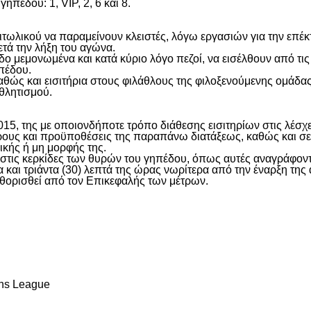
πέδου: 1, VIP, 2, 6 και 8.
αιτωλικού να παραμείνουν κλειστές, λόγω εργασιών για την επέκ
τά την λήξη του αγώνα.
μεμονωμένα και κατά κύριο λόγο πεζοί, να εισέλθουν από τις θύρ
ηπέδου.
θώς και εισιτήρια στους φιλάθλους της φιλοξενούμενης ομάδας 
θλητισμού.
015, της με οποιονδήποτε τρόπο διάθεσης εισιτηρίων στις λέσ
ς όρους και προϋποθέσεις της παραπάνω διατάξεως, καθώς και
κής ή μη μορφής της.
ς στις κερκίδες των θυρών του γηπέδου, όπως αυτές αναγράφοντ
 και τριάντα (30) λεπτά της ώρας νωρίτερα από την έναρξη τη
θορισθεί από τον Επικεφαλής των μέτρων.
είτε
ns League