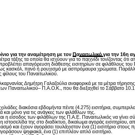
είτε
νιο για την αναμέτρηση με τον
Π
α
ναιτωλικό
για την 16η α
τρα τάξης τα οποία θα ισχύουν για το παιχνίδι τονίζοντας ότι
ροβλέπει απαγόρευση διάθεσης εισιτηρίων σε φιλάθλους του 
πως κασκόλ, πανό ή ρουχισμό με ασπρόμαυρα χρώματα. Παράλλη
υς φίλους του Παναιτωλικού.
καρνανίας Δημήτρη Γαλαζούλα αναφορικά με τα μέτρα τήρησης 
ων Παναιτωλικoύ– Π.Α.Ο.Κ., που θα διεξαχθεί το Σάββατο 10.1
 χιλιάδες διακόσια εβδομήντα πέντε (4.275) εισιτήρια, συμπ
ά και μόνο για τις ανάγκες των φιλάθλων της.
ι η είσοδος των φιλάθλων της Π.Α.Ε. Παναιτωλικός να γίνει σύμ
ιστοσελίδα της στο διαδίκτυο, δικαίωμα αγοράς εισιτηρίου, απ
ογαριασμό και έχουν αγοράσει τουλάχιστον ένα (1) εισιτήριο στ
αγοράσουν ψηφιακά, ένα (1) επιπλέον απλό εισιτήριο.