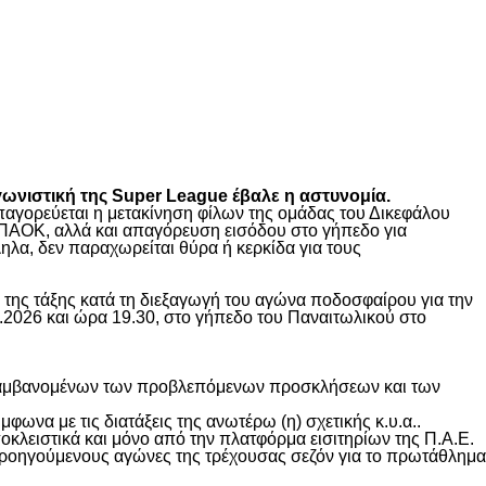
γωνιστική της Super League έβαλε η αστυνομία.
 απαγορεύεται η μετακίνηση φίλων της ομάδας του Δικεφάλου
ΠΑΟΚ, αλλά και απαγόρευση εισόδου στο γήπεδο για
λα, δεν παραχωρείται θύρα ή κερκίδα για τους
της τάξης κατά τη διεξαγωγή του αγώνα ποδοσφαίρου για την
.2026 και ώρα 19.30, στο γήπεδο του Παναιτωλικού στο
εριλαμβανομένων των προβλεπόμενων προσκλήσεων και των
φωνα με τις διατάξεις της ανωτέρω (η) σχετικής κ.υ.α..
οκλειστικά και μόνο από την πλατφόρμα εισιτηρίων της Π.Α.Ε.
ους προηγούμενους αγώνες της τρέχουσας σεζόν για το πρωτάθλημα