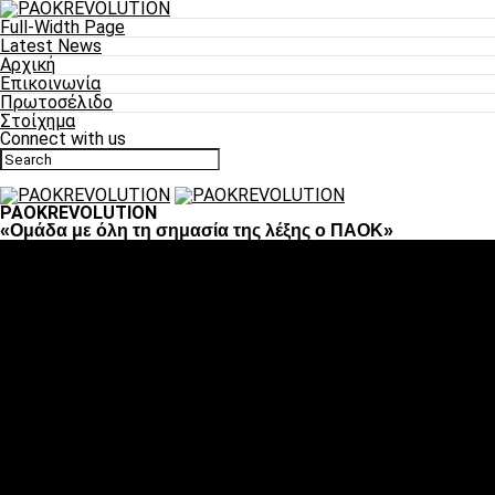
Full-Width Page
Latest News
Αρχική
Επικοινωνία
Πρωτοσέλιδο
Στοίχημα
Connect with us
PAOKREVOLUTION
«Ομάδα με όλη τη σημασία της λέξης ο ΠΑΟΚ»
Ποδόσφαιρο
«Πλέον έχουμε αλλάξει σαν ομάδα, παίξαμε σαν ένα»
«Το πιο σημαντικό είναι η αυτοπεποίθηση των ποδοσφαιριστώ
«Πάμε να διεκδικήσουμε την οκτάδα»
«Είναι απόλαυση να παίζεις για τον κόσμο του ΠΑΟΚ»
«Θα τα δώσουμε όλα κόντρα στη Λιόν για την οκτάδα»
Μπάσκετ
Αλλαγή ώρας με Σπόρτινγκ και Μπιλμπάο