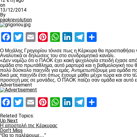
12 έτη ago
on
13/12/2014
By
paokrevolution
Facebook
Twitter
Email
Pinterest
WhatsApp
LinkedIn
Telegram
Μοιραστ
O Μιχάλης Γρηγορίου τόνισε πως η Κέρκυρα θα προσπαθήσει ν
Αναλυτικά οι δηλώσεις του στο συνδρομητικό κανάλι.
«Δεν νομίζω ότι ο ΠΑΟΚ έχει κακή ψυχολογία επειδή έχασε απ
ομάδα στο πρωτάθλημα, αυτό μαρτυρά και η βαθμολογική του θέ
πολύ δύσκολο παιχνίδι για εμάς. Αντιμετωπίζουμε μια ομάδα πο
δικό μας παιχνίδι έτσι όπως έχουμε μάθει μέχρι τώρα και στο τ
προσοχή μας σε μονάδες. Ο ΠΑΟΚ παίζει σαν ομάδα και αυτό εί
Advertisement
Facebook
Twitter
Email
Pinterest
WhatsApp
LinkedIn
Telegram
Μοιραστ
Related Topics:
Up Next
H αποστολή της Κέρκυρας
Don't Miss
“Θα το παλέψουμε…”