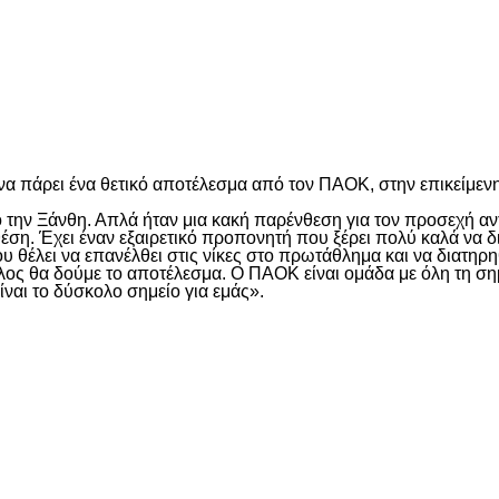
είτε
α πάρει ένα θετικό αποτέλεσμα από τον ΠΑΟΚ, στην επικείμε
ό την Ξάνθη. Απλά ήταν μια κακή παρένθεση για τον προσεχή α
ση. Έχει έναν εξαιρετικό προπονητή που ξέρει πολύ καλά να δι
υ θέλει να επανέλθει στις νίκες στο πρωτάθλημα και να διατηρη
έλος θα δούμε το αποτέλεσμα. Ο ΠΑΟΚ είναι ομάδα με όλη τη σημα
ναι το δύσκολο σημείο για εμάς».
είτε