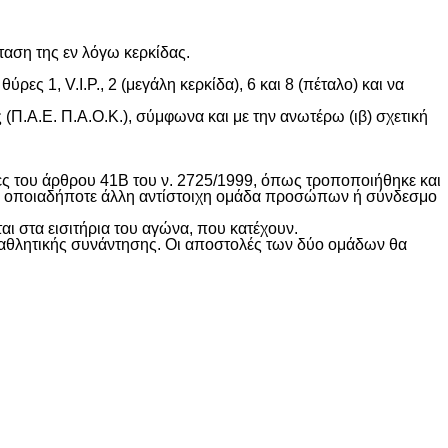
ταση της εν λόγω κερκίδας.
ες 1, V.I.P., 2 (μεγάλη κερκίδα), 6 και 8 (πέταλο) και να
(Π.Α.Ε. Π.Α.Ο.Κ.), σύμφωνα και με την ανωτέρω (ιβ) σχετική
χες του άρθρου 41Β του ν. 2725/1999, όπως τροποποιήθηκε και
 σε οποιαδήποτε άλλη αντίστοιχη ομάδα προσώπων ή σύνδεσμο
αι στα εισιτήρια του αγώνα, που κατέχουν.
ς αθλητικής συνάντησης. Οι αποστολές των δύο ομάδων θα