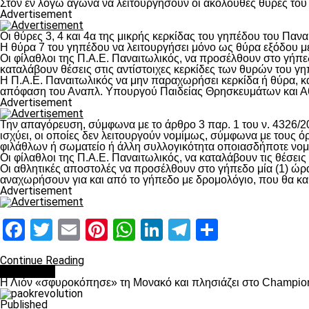
Στον εν λόγω αγώνα να λειτουργήσουν οι ακόλουθες θύρες του γη
Advertisement
Οι θύρες 3, 4 και 4α της μικρής κερκίδας του γηπέδου του Παν
Η θύρα 7 του γηπέδου να λειτουργήσει μόνο ως θύρα εξόδου με
Οι φίλαθλοι της Π.Α.Ε. Παναιτωλικός, να προσέλθουν στο γήπεδο 
καταλάβουν θέσεις στις αντίστοιχες κερκίδες των θυρών του γ
Η Π.Α.Ε. Παναιτωλικός να μην παραχωρήσει κερκίδα ή θύρα, κα
απόφαση του Αναπλ. Υπουργού Παιδείας Θρησκευμάτων και Α
Advertisement
Την απαγόρευση, σύμφωνα με το άρθρο 3 παρ. 1 του ν. 4326/2
ισχύει, οι οποίες δεν λειτουργούν νομίμως, σύμφωνα με του
φιλάθλων ή σωματείο ή άλλη συλλογικότητα οποιασδήποτε νομι
Οι φίλαθλοι της Π.Α.Ε. Παναιτωλικός, να καταλάβουν τις θέσει
Οι αθλητικές αποστολές να προσέλθουν στο γήπεδο μία (1) ώρα
αναχωρήσουν για και από το γήπεδο με δρομολόγιο, που θα κα
Advertisement
Facebook
Twitter
Email
Pinterest
WhatsApp
LinkedIn
Telegram
Μοιραστ
Continue Reading
Αντίπαλοι
Η Λιόν «σφυροκόπησε» τη Μονακό και πλησιάζει στο Champio
Published