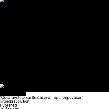
ΠΑΟΚ και τηλεοπτικά: αποκλειστικά απόφαση Σαββίδη
Αντίπαλοι
Νέα προβλήματα στην Μπέτις πριν την Τούμπα
Επίσημο «stop» στους φίλους του ΠΑΟΚ στο Αγρίνιο
Η Λιόν «σφυροκόπησε» τη Μονακό και πλησιάζει στο Champio
ΠΑΟΚ: Τι έκαναν οι αντίπαλοί του στο Europa League
Η Ριέκα διέκοψε την εγγραφή μελών ενόψει… ΠΑΟΚ
Διάφορα
Πέθανε ο μπαμπάς του Γιαννάκη, Λουκάς Μήλιος
ΣΦ ΠΑΟΚ Θύρα 4: Ανακοίνωσε οδική εκδρομή για τον αγώνα με
Κανείς δεν ξέχασε τα έξι αετόπουλα
Στο OPEN τα προκριματικά, στη NOVA τα του πρωταθλήματος
Σαν σήμερα: Οταν “έφυγε” ο Λόραντ
Επικαιρότητα
“Θα επανέλθω και θα δείξω ότι είμαι σημαντικός”
Published