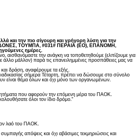
λά και την πιο σίγουρη και γρήγορη λύση για την
ΚΕΔΟΝΕΣ, ΤΟΥΜΠΑ, #031# ΠΕΡΑΙΑ (ΕΟ), ΕΠΑΝΟΜΗ,
ηγούμενες ημέρες.
, αισθανόμαστε την ανάγκη να τοποθετηθούμε (ελπίζουμε για
θε άλλο μάλλον) παρά τις επανειλημμένες προσπάθειες μας να
και δράση, αναφέρουμε τα εξής.
διαδικασίας σήμερα Τέταρτη, πρέπει να δώσουμε στο σύνολο
υν είναι θέμα όλων και όχι μόνο των οργανωμένων.
ά ζητήματα που αφορούν την επόμενη μέρα του ΠΑΟΚ.
κολουθήσατε όλοι τον ίδιο δρόμο.”
τον λαό του ΠΑΟΚ.
 συμπαγής απόψεις και όχι αβάσιμες τεκμηριώσεις και