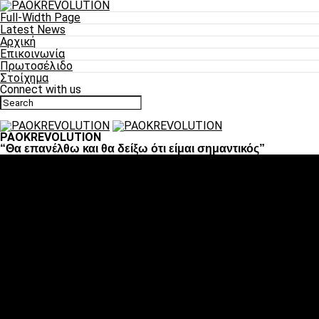
Full-Width Page
Latest News
Αρχική
Επικοινωνία
Πρωτοσέλιδο
Στοίχημα
Connect with us
PAOKREVOLUTION
“Θα επανέλθω και θα δείξω ότι είμαι σημαντικός”
Ποδόσφαιρο
«Πλέον έχουμε αλλάξει σαν ομάδα, παίξαμε σαν ένα»
«Το πιο σημαντικό είναι η αυτοπεποίθηση των ποδοσφαιριστώ
«Πάμε να διεκδικήσουμε την οκτάδα»
«Είναι απόλαυση να παίζεις για τον κόσμο του ΠΑΟΚ»
«Θα τα δώσουμε όλα κόντρα στη Λιόν για την οκτάδα»
Μπάσκετ
Αλλαγή ώρας με Σπόρτινγκ και Μπιλμπάο