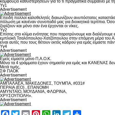
κομφούζιο καθυστερήσεων για το τι πραγματικά συμβαίνει με τ
Υγ1
Advertisement
Επειδή πολλοί καλοθελητές διαιωνίζουν ανυπόστατες καταστάσ
πόλωση με κανέναν συνοπαδό μας για διοικητικά τερτίπια. Όσο 
ζορίζουν και μόνο σαν ένα έρχονται οι νίκες.
Υγ2
Επίσης στο κλίμα ενότητας που παροτρύνουμε και διαλέγουμε
εμπλοκή Τσαλόπουλου-Χατζόπουλου στην επόμενη μέρα του ΑΣ Π
είναι αυτές που τους θέτουν εκτός κάδρου για εμάς είμαστε πά
Υγ4
Advertisement
Εμείς είμαστε μόνο Π.Α.Ο.Κ.
Μόνο τα 4 γράμματα έχουν σημασία για εμάς και ΚΑΝΕΝΑΣ δεν 
Μετά τιμής,
ΣΦ ΠΑΟΚ
Advertisement
ΑΜΠΑΛΑΕΑ, ΜΑΚΕΔΟΝΕΣ, ΤΟΥΜΠΑ, #031#
ΠΕΡΑΙΑ (ΕΟ) , ΕΠΑΝΟΜΗ
ΑΜΥΝΤΑΙΟ, ΜΟΥΔΑΝΙΑ, ΦΛΩΡΙΝΑ,
ΧΡΥΣΟΥΠΟΛΗ».
Advertisement
Facebook
Twitter
Email
Pinterest
WhatsApp
LinkedIn
Telegram
Μοιραστ