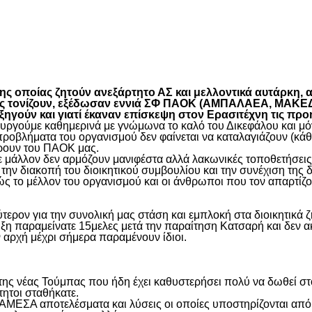
είτε
 οποίας ζητούν ανεξάρτητο ΑΣ και μελλοντικά αυτάρκη, αλ
όπως τονίζουν, εξέδωσαν εννιά ΣΦ ΠΑΟΚ (ΑΜΠΑΛΑΕΑ, ΜΑ
ύν και γιατί έκαναν επίσκεψη στον Ερασιτέχνη τις προ
γούμε καθημερινά με γνώμωνα το καλό του Δικεφάλου και μόνο
προβλήματα του οργανισμού δεν φαίνεται να καταλαγιάζουν (κά
φέρουν του ΠΑΟΚ μας.
μάλλον δεν αρμόζουν μανιφέστα αλλά λακωνικές τοποθετήσεις 
ην διακοπή του διοικητικού συμβουλίου και την συνέχιση της 
ς το μέλλον του οργανισμού και οι άνθρωποι που τον απαρτίζο
ύτερον για την συνολική μας στάση και εμπλοκή στα διοικητικ
ιξη παραμείνατε 15μελες μετά την παραίτηση Κατσαρή και δεν α
ην αρχή μέχρι σήμερα παραμένουν ίδιοι.
η της νέας Τούμπας που ήδη έχει καθυστερήσει πολύ να δωθεί σ
τητοι σταθήκατε.
 ΑΜΕΣΑ αποτελέσματα και λύσεις οι οποίες υποστηρίζονται από