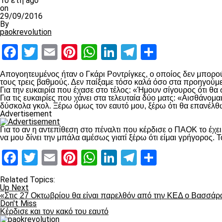
10 έτη ago
on
29/09/2016
By
paokrevolution
Facebook
Twitter
Email
Pinterest
WhatsApp
LinkedIn
Telegram
Μοιραστ
Απογοητευμένος ήταν ο Γκάρι Ροντρίγκες, ο οποίος δεν μπορούσ
τους τρεις βαθμούς. Δεν παίξαμε τόσο καλά όσο στα προηγούμεν
Για την ευκαιρία που έχασε στο τέλος: «Ήμουν σίγουρος ότι θα
Για τις ευκαιρίες που χάνει στα τελευταία δύο ματς: «Αισθάνομ
δύσκολα γκολ. Ξέρω όμως τον εαυτό μου, ξέρω ότι θα επανέλθω 
Advertisement
Για το αν η αντεπίθεση στο πέναλτι που κέρδισε ο ΠΑΟΚ το έχει
να μου δίνει την μπάλα αμέσως γιατί ξέρω ότι είμαι γρήγορος. Τ
Facebook
Twitter
Email
Pinterest
WhatsApp
LinkedIn
Telegram
Μοιραστ
Related Topics:
Up Next
«Στις 27 Οκτωβρίου θα είναι παρελθόν από την ΚΕΔ ο Βασσάρ
Don't Miss
Κέρδισε και τον κακό του εαυτό