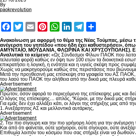
By
paokrevolution
Facebook
Twitter
Email
Pinterest
WhatsApp
LinkedIn
Telegram
Μοιραστ
Ανακοίνωση με αφορμή το θέμα της Νέας Τούμπας, μέσω της
ανέγερση του γηπέδου «που ήδη έχει καθυστερήσει», 
ΑΜΥΝΤΑΙΟ, ΜΟΥΔΑΝΙΑ, ΦΛΩΡΙΝΑ ΚΑΙ ΧΡΥΣΟΥΠΟΛΗΣ). Εξηγο
Αναλυτικά το κείμενο:
«Ως Σύνδεσμοι Φίλων ΠΑΟΚ που λειτουρ
τελευταία φορά) καθώς εν όψη των 100 ετών τα διοικητικά εσω
επικρατήσει η λογική, η ενότητα και η υγιείς σκέψη προς συμ
Χωρίς να μακρηγορούμε καθώς στις περιστάσεις που βιώνουμε 
Μετά την προχθεσινή μας επίσκεψη στα γραφεία του ΑΣ ΠΑΟΚ, τ
του λαού του ΠΑΟΚ την αλήθεια από την δικιά μας πλευρά καθώ
Advertisement
Πρώτον, όσον αφορά το περιεχόμενο της επίσκεψης μας και δε
Ο λόγος της επίσκεψης… απλός, “Κύριοι, με την δικιά μας στήρ
Για εμάς δεν έχει αλλάξει κάτι, οι λόγοι της στήριξης μας από τ
1. Ανεξάρτητος ΑΣ και μελλοντικά αυτάρκης,
Advertisement
2. Την πιο σίγουρη και την πιο γρήγορη λύση για την ανέγερσ
Και από ότι φαίνεται, ούτε γρήγοροι, ούτε σίγουροι, ούτε ανεξάρ
Επιθυμία λοιπόν του κόσμου που σας στήριξε είναι να δωθούν