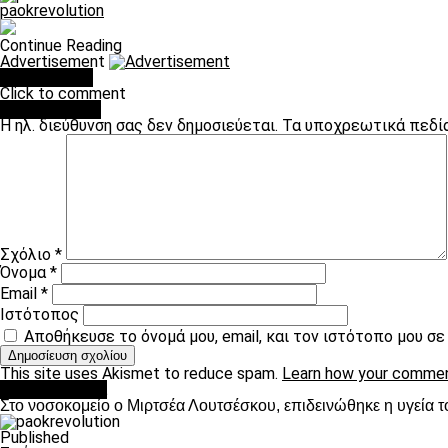
paokrevolution
Continue Reading
Advertisement
You may like
Click to comment
Leave a Reply
Η ηλ. διεύθυνση σας δεν δημοσιεύεται.
Τα υποχρεωτικά πεδί
Σχόλιο
*
Όνομα
*
Email
*
Ιστότοπος
Αποθήκευσε το όνομά μου, email, και τον ιστότοπο μου σ
This site uses Akismet to reduce spam.
Learn how your commen
Επικαιρότητα
Στο νοσοκομείο ο Μιρτσέα Λουτσέσκου, επιδεινώθηκε η υγεία τ
Published