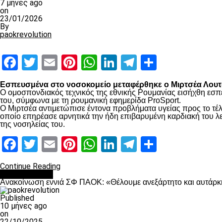
7 μήνες ago
on
23/01/2026
By
paokrevolution
Facebook
Twitter
Email
Pinterest
WhatsApp
LinkedIn
Telegram
Μοιραστ
Εσπευσμένα στο νοσοκομείο μεταφέρθηκε ο Μιρτσέα Λουτσ
Ο ομοσπονδιακός τεχνικός της εθνικής Ρουμανίας εισήχθη εσπ
του, σύμφωνα με τη ρουμανική εφημερίδα ProSport.
Ο Μιρτσέα αντιμετώπισε έντονα προβλήματα υγείας προς το τέλ
οποίο επηρέασε αρνητικά την ήδη επιβαρυμένη καρδιακή του λει
της νοσηλείας του.
Facebook
Twitter
Email
Pinterest
WhatsApp
LinkedIn
Telegram
Μοιραστ
Continue Reading
Επικαιρότητα
Ανακοίνωση εννιά ΣΦ ΠΑΟΚ: «Θέλουμε ανεξάρτητο και αυτάρκη
Published
10 μήνες ago
on
22/10/2025