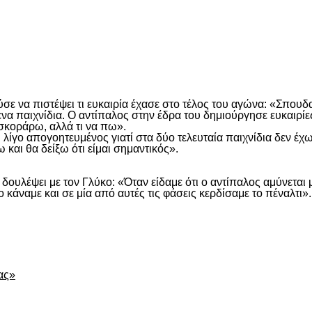
είτε
ε να πιστέψει τι ευκαιρία έχασε στο τέλος του αγώνα: «Σπουδα
α παιχνίδια. Ο αντίπαλος στην έδρα του δημιούργησε ευκαιρίες
 σκοράρω, αλλά τι να πω».
αι λίγο απογοητευμένος γιατί στα δύο τελευταία παιχνίδια δεν έ
και θα δείξω ότι είμαι σημαντικός».
 δουλέψει με τον Γλύκο: «Όταν είδαμε ότι ο αντίπαλος αμύνεται 
ο κάναμε και σε μία από αυτές τις φάσεις κερδίσαμε το πέναλτι».
είτε
ας»