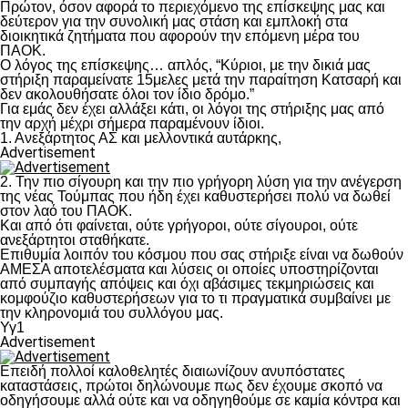
Πρώτον, όσον αφορά το περιεχόμενο της επίσκεψης μας και
δεύτερον για την συνολική μας στάση και εμπλοκή στα
διοικητικά ζητήματα που αφορούν την επόμενη μέρα του
ΠΑΟΚ.
Ο λόγος της επίσκεψης… απλός, “Κύριοι, με την δικιά μας
στήριξη παραμείνατε 15μελες μετά την παραίτηση Κατσαρή και
δεν ακολουθήσατε όλοι τον ίδιο δρόμο.”
Για εμάς δεν έχει αλλάξει κάτι, οι λόγοι της στήριξης μας από
την αρχή μέχρι σήμερα παραμένουν ίδιοι.
1. Ανεξάρτητος ΑΣ και μελλοντικά αυτάρκης,
Advertisement
2. Την πιο σίγουρη και την πιο γρήγορη λύση για την ανέγερση
της νέας Τούμπας που ήδη έχει καθυστερήσει πολύ να δωθεί
στον λαό του ΠΑΟΚ.
Και από ότι φαίνεται, ούτε γρήγοροι, ούτε σίγουροι, ούτε
ανεξάρτητοι σταθήκατε.
Επιθυμία λοιπόν του κόσμου που σας στήριξε είναι να δωθούν
ΑΜΕΣΑ αποτελέσματα και λύσεις οι οποίες υποστηρίζονται
από συμπαγής απόψεις και όχι αβάσιμες τεκμηριώσεις και
κομφούζιο καθυστερήσεων για το τι πραγματικά συμβαίνει με
την κληρονομιά του συλλόγου μας.
Υγ1
Advertisement
Επειδή πολλοί καλοθελητές διαιωνίζουν ανυπόστατες
καταστάσεις, πρώτοι δηλώνουμε πως δεν έχουμε σκοπό να
οδηγήσουμε αλλά ούτε και να οδηγηθούμε σε καμία κόντρα και