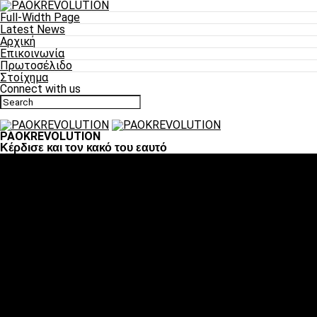
Full-Width Page
Latest News
Αρχική
Επικοινωνία
Πρωτοσέλιδο
Στοίχημα
Connect with us
PAOKREVOLUTION
Κέρδισε και τον κακό του εαυτό
Ποδόσφαιρο
«Πλέον έχουμε αλλάξει σαν ομάδα, παίξαμε σαν ένα»
«Το πιο σημαντικό είναι η αυτοπεποίθηση των
ποδοσφαιριστών»
«Πάμε να διεκδικήσουμε την οκτάδα»
«Είναι απόλαυση να παίζεις για τον κόσμο του ΠΑΟΚ»
«Θα τα δώσουμε όλα κόντρα στη Λιόν για την οκτάδα»
Μπάσκετ