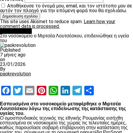
Αποθήκευσε το όνομά μου, email, και τον ιστότοπο μου σε
αυτόν τον πλοηγό για την επόμενη φορά που θα σχολιάσω.
This site uses Akismet to reduce spam.
Learn how your
comment data is processed.
Επικαιρότητα
Στο νοσοκομείο ο Μιρτσέα Λουτσέσκου, επιδεινώθηκε η υγεία
του
Published
7 μήνες ago
on
23/01/2026
By
paokrevolution
Facebook
Twitter
Email
Pinterest
WhatsApp
LinkedIn
Telegram
Μοιραστ
Εσπευσμένα στο νοσοκομείο μεταφέρθηκε ο Μιρτσέα
Λουτσέσκου λόγω της επιδείνωσης της κατάστασης της
υγείας του.
Ο ομοσπονδιακός τεχνικός της εθνικής Ρουμανίας εισήχθη
εσπευσμένα σε νοσοκομείο της χώρας τις τελευταίες ημέρες,
καθώς παρουσίασε σοβαρή επιβάρυνση στην κατάσταση της
υγείας του, σύμφωνα με τη ρουμανική εφημερίδα ProSport.