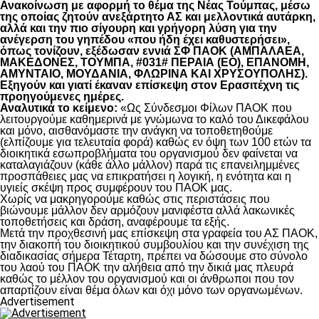
Ανακοίνωση με αφορμή το θέμα της Νέας Τούμπας, μέσω
της οποίας ζητούν ανεξάρτητο ΑΣ και μελλοντικά αυτάρκη,
αλλά και την πιο σίγουρη και γρήγορη λύση για την
ανέγερση του γηπέδου «που ήδη έχει καθυστερήσει»,
όπως τονίζουν, εξέδωσαν εννιά ΣΦ ΠΑΟΚ (ΑΜΠΑΛΑΕΑ,
ΜΑΚΕΔΟΝΕΣ, ΤΟΥΜΠΑ, #031# ΠΕΡΑΙΑ (ΕΟ), ΕΠΑΝΟΜΗ,
ΑΜΥΝΤΑΙΟ, ΜΟΥΔΑΝΙΑ, ΦΛΩΡΙΝΑ ΚΑΙ ΧΡΥΣΟΥΠΟΛΗΣ).
Εξηγούν και γιατί έκαναν επίσκεψη στον Ερασιτέχνη τις
προηγούμενες ημέρες.
Αναλυτικά το κείμενο:
«Ως Σύνδεσμοι Φίλων ΠΑΟΚ που
λειτουργούμε καθημερινά με γνώμωνα το καλό του Δικεφάλου
και μόνο, αισθανόμαστε την ανάγκη να τοποθετηθούμε
(ελπίζουμε για τελευταία φορά) καθώς εν όψη των 100 ετών τα
διοικητικά εσωπροβλήματα του οργανισμού δεν φαίνεται να
καταλαγιάζουν (κάθε άλλο μάλλον) παρά τις επανειλημμένες
προσπάθειες μας να επικρατήσει η λογική, η ενότητα και η
υγιείς σκέψη προς συμφέρουν του ΠΑΟΚ μας.
Χωρίς να μακρηγορούμε καθώς στις περιστάσεις που
βιώνουμε μάλλον δεν αρμόζουν μανιφέστα αλλά λακωνικές
τοποθετήσεις και δράση, αναφέρουμε τα εξής.
Μετά την προχθεσινή μας επίσκεψη στα γραφεία του ΑΣ ΠΑΟΚ,
την διακοπή του διοικητικού συμβουλίου και την συνέχιση της
διαδικασίας σήμερα Τέταρτη, πρέπει να δώσουμε στο σύνολο
του λαού του ΠΑΟΚ την αλήθεια από την δικιά μας πλευρά
καθώς το μέλλον του οργανισμού και οι άνθρωποι που τον
απαρτίζουν είναι θέμα όλων και όχι μόνο των οργανωμένων.
Advertisement