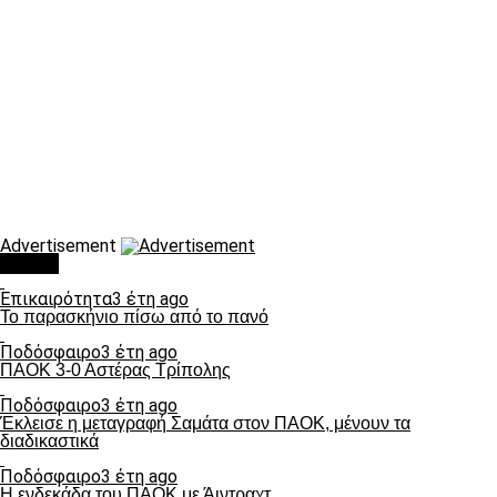
Advertisement
Τάσεις
Επικαιρότητα
3 έτη ago
Το παρασκήνιο πίσω από το πανό
Ποδόσφαιρο
3 έτη ago
ΠΑΟΚ 3-0 Αστέρας Τρίπολης
Ποδόσφαιρο
3 έτη ago
Έκλεισε η μεταγραφή Σαμάτα στον ΠΑΟΚ, μένουν τα
διαδικαστικά
Ποδόσφαιρο
3 έτη ago
Η ενδεκάδα του ΠΑΟΚ με Άιντραχτ