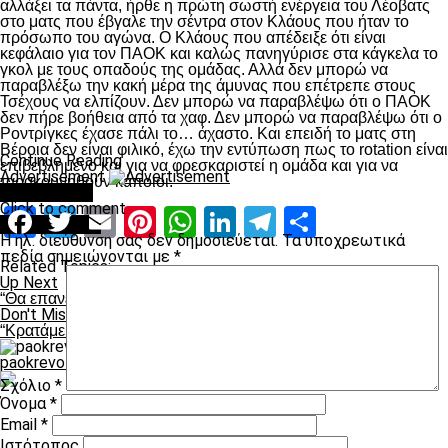
αλλάξει τα πάντα, ήρθε η πρώτη σωστή ενέργεια του Λέοβατς
στο ματς που έβγαλε την σέντρα στον Κλάους που ήταν το
πρόσωπο του αγώνα. Ο Κλάους που απέδειξε ότι είναι
κεφάλαιο για τον ΠΑΟΚ και καλώς πανηγύρισε στα κάγκελα το
γκολ με τους οπαδούς της ομάδας. Αλλά δεν μπορώ να
παραβλέξω την κακή μέρα της άμυνας που επέτρεπε στους
Τσέχους να ελπίζουν. Δεν μπορώ να παραβλέψω ότι ο ΠΑΟΚ
δεν πήρε βοήθεια από τα χαφ. Δεν μπορώ να παραβλέψω ότι ο
Ροντρίγκες έχασε πάλι το… άχαστο. Και επειδή το ματς στη
Βέροια δεν είναι φιλικό, έχω την εντύπωση πως το rotation είναι
Continue Reading
επιβεβλημένο και για να φρεσκαριστεί η ομάδα και για να
Advertisement
ταρακουνηθούν κάποιοι.
You may like
Click to comment
Facebook
Twitter
Email
Pinterest
WhatsApp
LinkedIn
Telegram
Μοιραστ
Leave a Reply
Η ηλ. διεύθυνση σας δεν δημοσιεύεται.
Τα υποχρεωτικά
πεδία σημειώνονται με
*
Related Topics:
Up Next
“Θα επανέλθω και θα δείξω ότι είμαι σημαντικός”
Don't Miss
“Κρατάμε τη νίκη και τους τρεις πόντους”
paokrevolution
Σχόλιο
*
Όνομα
*
Email
*
Ιστότοπος