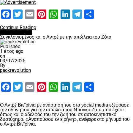
Facebook
Twitter
Email
Pinterest
WhatsApp
LinkedIn
Telegram
Μοιραστ
Continue Reading
Επικαιρότητα
Συγκλονισμένος και ο Αντρέ με την απώλεια του Ζότα
Published
1 έτος ago
on
03/07/2025
By
paokrevolution
Facebook
Twitter
Email
Pinterest
WhatsApp
LinkedIn
Telegram
Μοιραστ
Ο Αντρέ Βιεϊρίνια με ανάρτηση του στα social media εξέφρασε
την οδύνη του για την απώλεια του Ντιόγκο Ζότα που έχασε
όπως και ο αδελφός του την ζωή του σε αυτοκινητιστικό
δυστύχημα. «Αναπαύσου εν ειρήνη», ανέφερε στο μήνυμά του
ο Αντρέ Βιεϊρίνια.