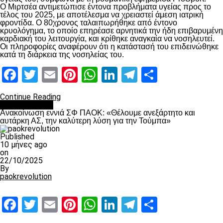
Ο Μιρτσέα αντιμετώπισε έντονα προβλήματα υγείας προς το
τέλος του 2025, με αποτέλεσμα να χρειαστεί άμεση ιατρική
φροντίδα. Ο 80χρονος ταλαιπωρήθηκε από έντονο
κρυολόγημα, το οποίο επηρέασε αρνητικά την ήδη επιβαρυμένη
καρδιακή του λειτουργία, και κρίθηκε αναγκαία να νοσηλευτεί.
Οι πληροφορίες αναφέρουν ότι η κατάστασή του επιδεινώθηκε
κατά τη διάρκεια της νοσηλείας του.
Facebook
Twitter
Email
Pinterest
WhatsApp
LinkedIn
Telegram
Μοιραστ
Continue Reading
Επικαιρότητα
Ανακοίνωση εννιά ΣΦ ΠΑΟΚ: «Θέλουμε ανεξάρτητο και
αυτάρκη ΑΣ, την καλύτερη λύση για την Τούμπα»
Published
10 μήνες ago
on
22/10/2025
By
paokrevolution
Facebook
Twitter
Email
Pinterest
WhatsApp
LinkedIn
Telegram
Μοιραστ