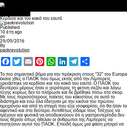
Στο OPEN τα προκριματικά, στη NOVA τα του πρωταθλήματος
Σαν σήμερα: Οταν “έφυγε” ο Λόραντ
Επικαιρότητα
Κέρδισε και τον κακό του εαυτό
Published
10 έτη ago
on
29/09/2016
By
paokrevolution
Facebook
Twitter
Email
Pinterest
WhatsApp
LinkedIn
Telegram
Μοιραστ
Το πιο σημαντικό βήμα για την πρόκριση στους “32” του Europa
έκανε χθες ο ΠΑΟΚ που όμως εκτός από την Λίμπερετς
χρειάστηκε να κερδίσει και τον κακό του εαυτό. Ο ΠΑΟΚ του
δευτέρου μέρους ήταν ο χειρότερος τη φετινη σεζόν και λόγω
τύχης κυρίως δεν το πλήρωσε και δε βρέθηκε πίσω στο σκορ.
Με τους περισσότερους παίκτες του κάκιστους σε αυτό το
διάστημα και ενώ όλα έδειχναν με την εικόνα του πρώτου
ημιχρόνου και από τη στιγμή που είχε ισοφαρίσει, ότι θα ήταν το
αφεντικό και στο δεύτερο. Αντιθέτως είδαμε τους Τσέχους να
τρέχουν και φυσικά να αποδεικνύουν ότι η γαστρεντερίτιδα δεν
τους θέρισε όπως ήθελαν οι άνθρωποι της Λίμπερετς να
πιστεύουν αυτοί του ΠΑΟΚ. Επειδή όμως μια φάση μπορεί να