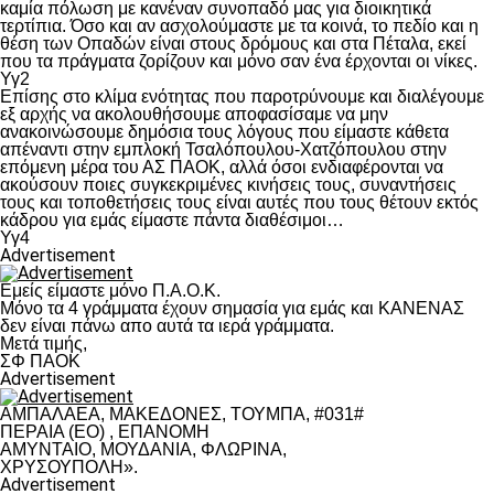
καμία πόλωση με κανέναν συνοπαδό μας για διοικητικά
τερτίπια. Όσο και αν ασχολούμαστε με τα κοινά, το πεδίο και η
θέση των Οπαδών είναι στους δρόμους και στα Πέταλα, εκεί
που τα πράγματα ζορίζουν και μόνο σαν ένα έρχονται οι νίκες.
Υγ2
Επίσης στο κλίμα ενότητας που παροτρύνουμε και διαλέγουμε
εξ αρχής να ακολουθήσουμε αποφασίσαμε να μην
ανακοινώσουμε δημόσια τους λόγους που είμαστε κάθετα
απέναντι στην εμπλοκή Τσαλόπουλου-Χατζόπουλου στην
επόμενη μέρα του ΑΣ ΠΑΟΚ, αλλά όσοι ενδιαφέρονται να
ακούσουν ποιες συγκεκριμένες κινήσεις τους, συναντήσεις
τους και τοποθετήσεις τους είναι αυτές που τους θέτουν εκτός
κάδρου για εμάς είμαστε πάντα διαθέσιμοι…
Υγ4
Advertisement
Εμείς είμαστε μόνο Π.Α.Ο.Κ.
Μόνο τα 4 γράμματα έχουν σημασία για εμάς και ΚΑΝΕΝΑΣ
δεν είναι πάνω απο αυτά τα ιερά γράμματα.
Μετά τιμής,
ΣΦ ΠΑΟΚ
Advertisement
ΑΜΠΑΛΑΕΑ, ΜΑΚΕΔΟΝΕΣ, ΤΟΥΜΠΑ, #031#
ΠΕΡΑΙΑ (ΕΟ) , ΕΠΑΝΟΜΗ
ΑΜΥΝΤΑΙΟ, ΜΟΥΔΑΝΙΑ, ΦΛΩΡΙΝΑ,
ΧΡΥΣΟΥΠΟΛΗ».
Advertisement