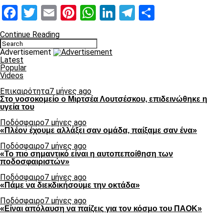
Facebook
Twitter
Email
Pinterest
WhatsApp
LinkedIn
Telegram
Μοιραστ
Continue Reading
Advertisement
Latest
Popular
Videos
Επικαιρότητα
7 μήνες ago
Στο νοσοκομείο ο Μιρτσέα Λουτσέσκου, επιδεινώθηκε η
υγεία του
Ποδόσφαιρο
7 μήνες ago
«Πλέον έχουμε αλλάξει σαν ομάδα, παίξαμε σαν ένα»
Ποδόσφαιρο
7 μήνες ago
«Το πιο σημαντικό είναι η αυτοπεποίθηση των
ποδοσφαιριστών»
Ποδόσφαιρο
7 μήνες ago
«Πάμε να διεκδικήσουμε την οκτάδα»
Ποδόσφαιρο
7 μήνες ago
«Είναι απόλαυση να παίζεις για τον κόσμο του ΠΑΟΚ»