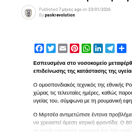
Published
7 μήνες ago
on
23/01/2026
By
paokrevolution
Facebook
Twitter
Email
Pinterest
WhatsAp
Linked
Tel
Μ
Εσπευσμένα στο νοσοκομείο μεταφέρθ
επιδείνωσης της κατάστασης της υγεία
Ο ομοσπονδιακός τεχνικός της εθνικής Ρ
χώρας τις τελευταίες ημέρες, καθώς παρ
υγείας του, σύμφωνα με τη ρουμανική εφη
Ο Μιρτσέα αντιμετώπισε έντονα προβλήματ
να χρειαστεί άμεση ιατρική φροντίδα. Ο 
το οποίο επηρέασε αρνητικά την ήδη επιβα