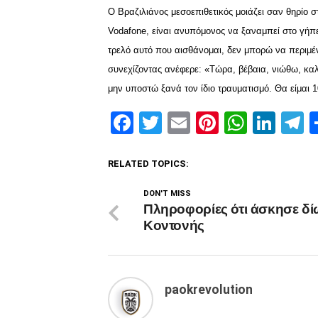
Ο Βραζιλιάνος μεσοεπιθετικός μοιάζει σαν θηρίο 
Vodafone, είναι ανυπόμονος να ξαναμπεί στο γήπε
τρελό αυτό που αισθάνομαι, δεν μπορώ να περιμ
συνεχίζοντας ανέφερε: «Τώρα, βέβαια, νιώθω, κα
μην υποστώ ξανά τον ίδιο τραυματισμό. Θα είμαι 1
Facebook
Twitter
Email
Pinterest
Whats
Link
T
RELATED TOPICS:
DON'T MISS
Πληροφορίες ότι άσκησε δί
Κοντονής
paokrevolution