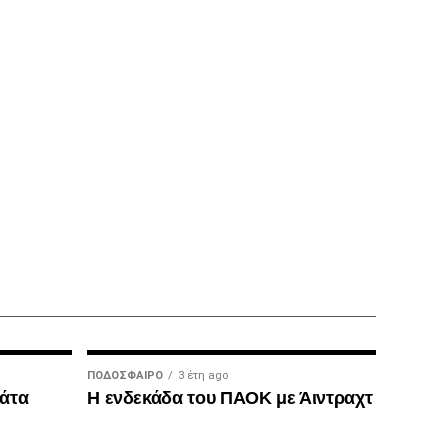
ΠΟΔΌΣΦΑΙΡΟ
3 έτη ago
μάτα
Η ενδεκάδα του ΠΑΟΚ με Άιντραχτ