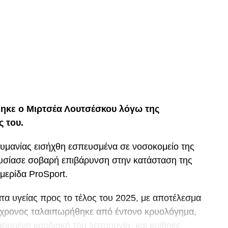
p
In
egram
οιραστείτε
ηκε ο Μιρτσέα Λουτσέσκου λόγω της
ς του.
ουμανίας εισήχθη εσπευσμένα σε νοσοκομείο της
ουσίασε σοβαρή επιβάρυνση στην κατάσταση της
μερίδα ProSport.
α υγείας προς το τέλος του 2025, με αποτέλεσμα
80χρονος ταλαιπωρήθηκε από έντονο κρυολόγημα,
ρυμένη καρδιακή του λειτουργία, και κρίθηκε