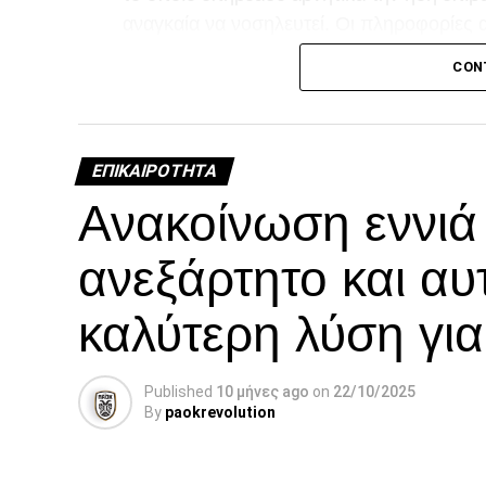
αναγκαία να νοσηλευτεί. Οι πληροφορίες 
τη διάρκεια της νοσηλείας του.
CON
Facebook
Twitter
Email
Pinterest
WhatsAp
Linked
Tel
Μ
ΕΠΙΚΑΙΡΌΤΗΤΑ
Ανακοίνωση εννι
ανεξάρτητο και αυ
καλύτερη λύση γι
Published
10 μήνες ago
on
22/10/2025
By
paokrevolution