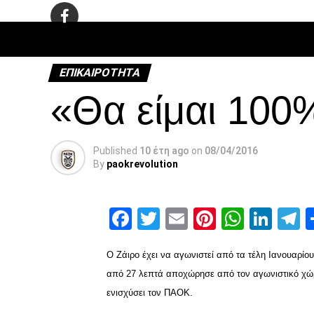
ΠΟΔΌΣΦΑ
ΕΠΙΚΑΙΡΌΤΗΤΑ
«Θα είμαι 100%
Published
10 έτη ago
on
08/04/2016
By
paokrevolution
Facebook
Twitter
Email
Pinterest
Whats
Link
T
Ο Ζάιρο έχει να αγωνιστεί από τα τέλη Ιανουαρίου 
από 27 λεπτά αποχώρησε από τον αγωνιστικό χώρο
ενισχύσει τον ΠΑΟΚ.