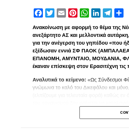
Facebook
Twitter
Email
Pinterest
WhatsAp
Linked
Tel
Μ
Ανακοίνωση με αφορμή το θέμα της Νέ
ανεξάρτητο ΑΣ και μελλοντικά αυτάρκη
για την ανέγερση του γηπέδου «που ήδ
εξέδωσαν εννιά ΣΦ ΠΑΟΚ (ΑΜΠΑΛΑΕΑ
ΕΠΑΝΟΜΗ, ΑΜΥΝΤΑΙΟ, ΜΟΥΔΑΝΙΑ, ΦΛΩ
έκαναν επίσκεψη στον Ερασιτέχνη τις
Αναλυτικά το κείμενο:
«Ως Σύνδεσμοι Φί
γνώμωνα το καλό του Δικεφάλου και μόνο
(ελπίζουμε για τελευταία φορά) καθώς εν
του οργανισμού δεν φαίνεται να καταλαγι
προσπάθειες μας να επικρατήσει η λογική
CON
ΠΑΟΚ μας.