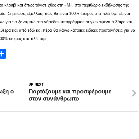
στο κλουβί και όπως τόνισε χθες στη «Μ», στο περιθώριο εκδήλωσης της
δο. Σημείωσε, εξάλλου, πως θα είναι 100% έτοιμος στα πλέι οφ. «Είναι
ένω για να ξαναμπώ στο γήπεδο» υπογράμμισε συγκεκριμένα ο Ζάιρο και
λύτερα και από εδώ και πέρα θα κάνω κάποιες ειδικές προπονήσεις για να
00% έτοιμος στα πλέι οφ».
App
edIn
elegram
Μοιραστείτε
UP NEXT
ωξη ο
Γιορτάζουμε και προσφέρουμε
στον συνάνθρωπο