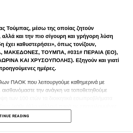
p
In
egram
οιραστείτε
ας Τούμπας, μέσω της οποίας ζητούν
, αλλά και την πιο σίγουρη και γρήγορη λύση
η έχει καθυστερήσει», όπως τονίζουν,
, ΜΑΚΕΔΟΝΕΣ, ΤΟΥΜΠΑ, #031# ΠΕΡΑΙΑ (ΕΟ),
ΡΙΝΑ ΚΑΙ ΧΡΥΣΟΥΠΟΛΗΣ). Εξηγούν και γιατί
 προηγούμενες ημέρες.
λων ΠΑΟΚ που λειτουργούμε καθημερινά με
, αισθανόμαστε την ανάγκη να τοποθετηθούμε
 όψη των 100 ετών τα διοικητικά εσωπροβλήματα
άζουν (κάθε άλλο μάλλον) παρά τις επανειλημμένες
, η ενότητα και η υγιείς σκέψη προς συμφέρουν του
TINUE READING