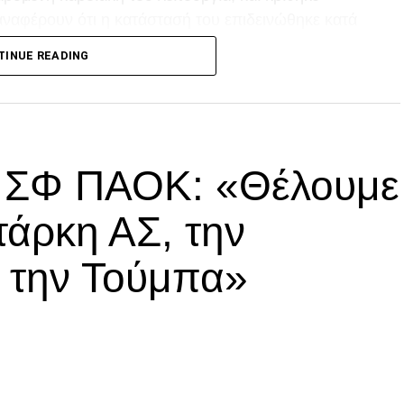
αναφέρουν ότι η κατάστασή του επιδεινώθηκε κατά
TINUE READING
p
In
egram
οιραστείτε
ά ΣΦ ΠΑΟΚ: «Θέλουμε
τάρκη ΑΣ, την
α την Τούμπα»