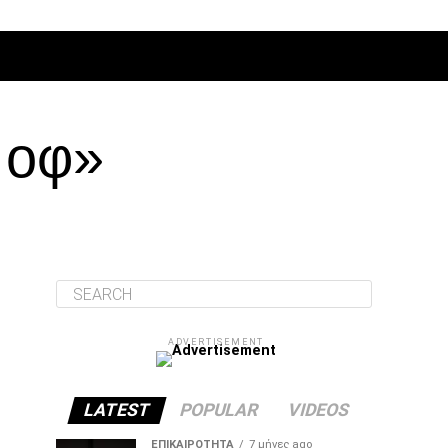
ΔΙΆΦΟΡΑ
 οφ»
ADVERTISEMENT
LATEST
POPULAR
VIDEOS
ΕΠΙΚΑΙΡΌΤΗΤΑ
7 μήνες ago