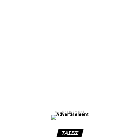
ΣΦ ΠΑΟΚ
ADVERTISEMENT
ΑΜΠΑΛΑΕΑ, ΜΑΚΕΔΟΝΕΣ, ΤΟΥΜΠΑ, #031#
ΠΕΡΑΙΑ (ΕΟ) , ΕΠΑΝΟΜΗ
ΑΜΥΝΤΑΙΟ, ΜΟΥΔΑΝΙΑ, ΦΛΩΡΙΝΑ,
ΧΡΥΣΟΥΠΟΛΗ».
ADVERTISEMENT
ADVERTISEMENT
ΤΆΣΕΙΣ