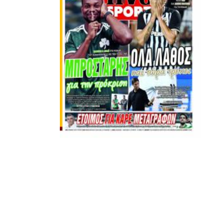
κάθετα απέναντι στην εμπλοκή Τσαλόπουλου-
UP NEXT
Χατζόπουλου στην επόμενη μέρα του ΑΣ ΠΑΟΚ, αλλά
Με το ίδιο νόμισμα!
όσοι ενδιαφέρονται να ακούσουν ποιες συγκεκριμένες
DON'T MISS
κινήσεις τους, συναντήσεις τους και τοποθετήσεις τους
«Θα είμαι 100% έτοιμος στα πλέι οφ»
είναι αυτές που τους θέτουν εκτός κάδρου για εμάς
είμαστε πάντα διαθέσιμοι…
paokrevolution
Υγ4
ADVERTISEMENT
Εμείς είμαστε μόνο Π.Α.Ο.Κ.
Μόνο τα 4 γράμματα έχουν σημασία για εμάς και
ΚΑΝΕΝΑΣ δεν είναι πάνω απο αυτά τα ιερά γράμματα.
Μετά τιμής,