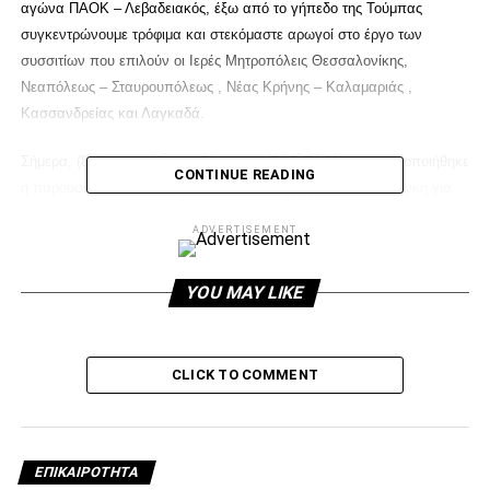
αγώνα ΠΑΟΚ – Λεβαδειακός, έξω από το γήπεδο της Τούμπας
συγκεντρώνουμε τρόφιμα και στεκόμαστε αρωγοί στο έργο των
συσσιτίων που επιλούν οι Ιερές Μητροπόλεις Θεσσαλονίκης,
Νεαπόλεως – Σταυρουπόλεως , Νέας Κρήνης – Καλαμαριάς ,
Κασσανδρείας και Λαγκαδά.
Σήμερα, (8/4) στην αίθουσα Τύπου της ΠΑΕ ΠΑΟΚ πραγματοποιήθηκε
CONTINUE READING
η παρουσίαση της πρωτοβουλίας και υπογραμμίστηκε η ανάγκη για
συμμετοχή και για κοινωνική ευαισθησία εταιριών και πολιτών που
ADVERTISEMENT
έχουν τη δυνατότητα να προσφέρουν στο έργο της συγκέντρωσης
τροφίμων. Εκπρόσωποι του ΑΣ, της ΠΑΕ και της ΚΑΕ ΠΑΟΚ,
YOU MAY LIKE
εκπρόσωποι των Ιερών Μητροπόλεων, καθώς και διακεκριμένοι
αθλητές του Συλλόγου, μίλησαν για τη σημασία αυτής της
πρωτοβουλίας και την ανάγκη για αλληλεγγύη και ανθρωπιά, στις
δύσκολες συνθήκες που έχουν διαμορφωθεί στην κοινωνία μας.
CLICK TO COMMENT
ADVERTISEMENT
ΕΠΙΚΑΙΡΌΤΗΤΑ