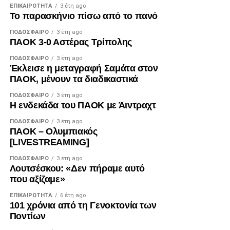
ΕΠΙΚΑΙΡΌΤΗΤΑ
3 έτη ago
Το παρασκήνιο πίσω από το πανό
Facebook
Twitter
Email
Pinterest
WhatsApp
LinkedIn
Telegram
Μοιρασ
ΠΟΔΌΣΦΑΙΡΟ
3 έτη ago
ΠΑΟΚ 3-0 Αστέρας Τρίπολης
ΠΟΔΌΣΦΑΙΡΟ
3 έτη ago
Έκλεισε η μεταγραφή Σαμάτα στον
ΠΑΟΚ, μένουν τα διαδικαστικά
ΠΟΔΌΣΦΑΙΡΟ
3 έτη ago
Η ενδεκάδα του ΠΑΟΚ με Άιντραχτ
ΠΟΔΌΣΦΑΙΡΟ
3 έτη ago
ΠΑΟΚ – Ολυμπιακός
[LIVESTREAMING]
ΠΟΔΌΣΦΑΙΡΟ
3 έτη ago
Λουτσέσκου: «Δεν πήραμε αυτό
που αξίζαμε»
ΕΠΙΚΑΙΡΌΤΗΤΑ
6 έτη ago
101 χρόνια από τη Γενοκτονία των
Ποντίων