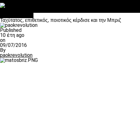
Στο OPEN τα προκριματικά, στη NOVA τα του πρωταθλήματος
Σαν σήμερα: Οταν “έφυγε” ο Λόραντ
Επικαιρότητα
Ταχύτατος, επιθετικός, ποιοτικός κέρδισε και την Μπριζ
Published
10 έτη ago
on
09/07/2016
By
paokrevolution