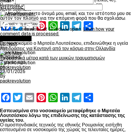
Τσίμιροτ (Κοροβέσης 61′), Κάμπος (Ζάιρο 61′), Περέιρα (Πέλκας 46′),
Email
*
Μυστακίδης (Ροντρίγκες 46′), Αθανασιάδης (Κουλούρης 61′)
Ιστότοπος
Advertisement
Αποθήκευσε το όνομά μου, email, και τον ιστότοπο μου σε
αυτόν τον πλοηγό για την επόμενη φορά που θα σχολιάσω.
Facebook
Twitter
Email
Pinterest
WhatsApp
LinkedIn
Telegram
Μοιραστ
This site uses Akismet to reduce spam.
Learn how your
comment data is processed.
Επικαιρότητα
Related Topics:
Στο νοσοκομείο ο Μιρτσέα Λουτσέσκου, επιδεινώθηκε η υγεία
Up Next
του
Αντιδράσεις για Κοντονή από τον κόσμο στην Ολλανδία
Don't Miss
Published
Τα δραστικά μέτρα κατά των μυικών τραυματισμών
7 μήνες ago
on
paokrevolution
23/01/2026
By
paokrevolution
Facebook
Twitter
Email
Pinterest
WhatsApp
LinkedIn
Telegram
Μοιραστ
Εσπευσμένα στο νοσοκομείο μεταφέρθηκε ο Μιρτσέα
Λουτσέσκου λόγω της επιδείνωσης της κατάστασης της
υγείας του.
Ο ομοσπονδιακός τεχνικός της εθνικής Ρουμανίας εισήχθη
εσπευσμένα σε νοσοκομείο της χώρας τις τελευταίες ημέρες,