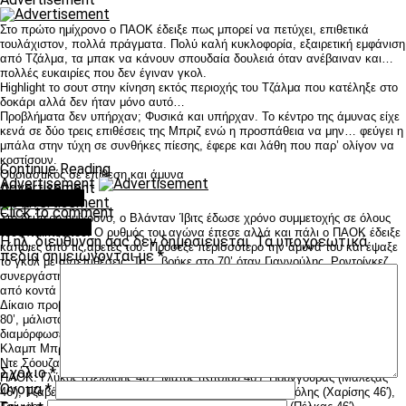
Στο πρώτο ημίχρονο ο ΠΑΟΚ έδειξε πως μπορεί να πετύχει, επιθετικά
τουλάχιστον, πολλά πράγματα. Πολύ καλή κυκλοφορία, εξαιρετική εμφάνιση
από Τζάλμα, τα μπακ να κάνουν σπουδαία δουλειά όταν ανέβαιναν και…
πολλές ευκαιρίες που δεν έγιναν γκολ.
Highlight το σουτ στην κίνηση εκτός περιοχής του Τζάλμα που κατέληξε στο
δοκάρι αλλά δεν ήταν μόνο αυτό…
Προβλήματα δεν υπήρχαν; Φυσικά και υπήρχαν. Το κέντρο της άμυνας είχε
κενά σε δύο τρεις επιθέσεις της Μπριζ ενώ η προσπάθεια να μην… φεύγει η
μπάλα στην τύχη σε συνθήκες πίεσης, έφερε και λάθη που παρ’ ολίγον να
κοστίσουν.
Continue Reading
Ουσιαστικός σε επίθεση και άμυνα
Advertisement
Advertisement
You may like
Click to comment
Στο δεύτερο ημίχρονο, ο Βλάνταν Ίβιτς έδωσε χρόνο συμμετοχής σε όλους
Leave a Reply
τους παίκτες του. Ο ρυθμός του αγώνα έπεσε αλλά και πάλι ο ΠΑΟΚ έδειξε
Η ηλ. διεύθυνση σας δεν δημοσιεύεται.
Τα υποχρεωτικά
κάποιες από τις αρετές του. Πρόσεξε περισσότερο την άμυνά του και έψαξε
πεδία σημειώνονται με
*
το γκολ με αντεπιθέσεις. Το… βρήκε στο 70’ όταν Γιαννούλης, Ροντρίγκεζ
συνεργάστηκαν άψογα και ταχύτατα, η μπάλα έφτασε στον Κουλούρη που
από κοντά έκανε το 0-1.
Δίκαιο προβάδισμα για τον ΠΑΟΚ που κυριάρχησε και στη συνέχεια. Στο
80’, μάλιστα ο Πέλκας πέτυχε ένα καταπληκτικό γκολ κάνοντας το 0-2 που
διαμόρφωσε το… ιδανικό φινάλε.
Κλαμπ Μπριζ: Μπουτέγ, Κουλς, Ντένσβιλ, Ντε Μποκ (Πίτερς 76′), Σίμονς,
Ντε Σόουζα, Βανάκεν, Φόρμερ, Βόσεν, Ισκιέρδο, Στορμ (Ένγκελς 28′)
Σχόλιο
*
ΠΑΟΚ: Γλύκος (Βελλίδης 46′), Μάτος (Κίτσιου 46′), Πούγγουρας (Μαλεζάς
Όνομα
*
46′), Τζαβέλλας (Κρέσπο 61′), Λέοβατς (Γιαννούλης), Τζιόλης (Χαρίσης 46′),