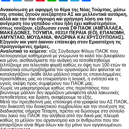
Ανακοίνωση με αφορμή το θέμα της Νέας Τούμπας, μέσω
της οποίας ζητούν ανεξάρτητο ΑΣ και μελλοντικά αυτάρκη,
αλλά και την πιο σίγουρη και γρήγορη λύση για την
ανέγερση του γηπέδου «που ήδη έχει καθυστερήσει»,
όπως τονίζουν, εξέδωσαν εννιά ΣΦ ΠΑΟΚ (ΑΜΠΑΛΑΕΑ,
ΜΑΚΕΔΟΝΕΣ, ΤΟΥΜΠΑ, #031# ΠΕΡΑΙΑ (ΕΟ), ΕΠΑΝΟΜΗ,
ΑΜΥΝΤΑΙΟ, ΜΟΥΔΑΝΙΑ, ΦΛΩΡΙΝΑ ΚΑΙ ΧΡΥΣΟΥΠΟΛΗΣ).
Εξηγούν και γιατί έκαναν επίσκεψη στον Ερασιτέχνη τις
προηγούμενες ημέρες.
Αναλυτικά το κείμενο:
«Ως Σύνδεσμοι Φίλων ΠΑΟΚ που
λειτουργούμε καθημερινά με γνώμωνα το καλό του Δικεφάλου
και μόνο, αισθανόμαστε την ανάγκη να τοποθετηθούμε
(ελπίζουμε για τελευταία φορά) καθώς εν όψη των 100 ετών τα
διοικητικά εσωπροβλήματα του οργανισμού δεν φαίνεται να
καταλαγιάζουν (κάθε άλλο μάλλον) παρά τις επανειλημμένες
προσπάθειες μας να επικρατήσει η λογική, η ενότητα και η
υγιείς σκέψη προς συμφέρουν του ΠΑΟΚ μας.
Χωρίς να μακρηγορούμε καθώς στις περιστάσεις που
βιώνουμε μάλλον δεν αρμόζουν μανιφέστα αλλά λακωνικές
τοποθετήσεις και δράση, αναφέρουμε τα εξής.
Μετά την προχθεσινή μας επίσκεψη στα γραφεία του ΑΣ ΠΑΟΚ,
την διακοπή του διοικητικού συμβουλίου και την συνέχιση της
διαδικασίας σήμερα Τέταρτη, πρέπει να δώσουμε στο σύνολο
του λαού του ΠΑΟΚ την αλήθεια από την δικιά μας πλευρά
καθώς το μέλλον του οργανισμού και οι άνθρωποι που τον
απαρτίζουν είναι θέμα όλων και όχι μόνο των οργανωμένων.