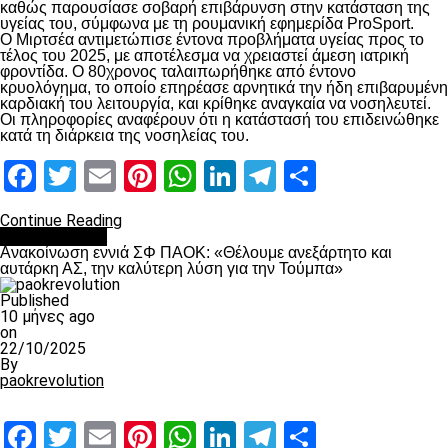
καθώς παρουσίασε σοβαρή επιβάρυνση στην κατάσταση της
υγείας του, σύμφωνα με τη ρουμανική εφημερίδα ProSport.
Ο Μιρτσέα αντιμετώπισε έντονα προβλήματα υγείας προς το
τέλος του 2025, με αποτέλεσμα να χρειαστεί άμεση ιατρική
φροντίδα. Ο 80χρονος ταλαιπωρήθηκε από έντονο
κρυολόγημα, το οποίο επηρέασε αρνητικά την ήδη επιβαρυμένη
καρδιακή του λειτουργία, και κρίθηκε αναγκαία να νοσηλευτεί.
Οι πληροφορίες αναφέρουν ότι η κατάστασή του επιδεινώθηκε
κατά τη διάρκεια της νοσηλείας του.
Facebook
Twitter
Email
Pinterest
WhatsApp
LinkedIn
Telegram
Μοιραστ
Continue Reading
Επικαιρότητα
Ανακοίνωση εννιά ΣΦ ΠΑΟΚ: «Θέλουμε ανεξάρτητο και
αυτάρκη ΑΣ, την καλύτερη λύση για την Τούμπα»
Published
10 μήνες ago
on
22/10/2025
By
paokrevolution
Facebook
Twitter
Email
Pinterest
WhatsApp
LinkedIn
Telegram
Μοιραστ