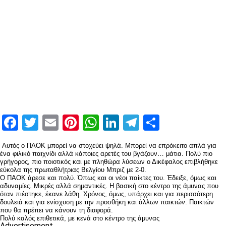
Facebook
Twitter
Email
Pinterest
WhatsApp
LinkedIn
Telegram
Μοιραστ
Αυτός ο ΠΑΟΚ μπορεί να στοχεύει ψηλά. Μπορεί να επρόκειτο απλά για
ένα φιλικό παιχνίδι αλλά κάποιες αρετές του βγάζουν… μάτια. Πολύ πιο
γρήγορος, πιο ποιοτικός και με πληθώρα λύσεων ο Δικέφαλος επιβλήθηκε
εύκολα της πρωταθλήτριας Βελγίου Μπριζ με 2-0.
Ο ΠΑΟΚ άρεσε και πολύ. Όπως και οι νέοι παίκτες του. Έδειξε, όμως και
αδυναμίες. Μικρές αλλά σημαντικές. Η βασική στο κέντρο της άμυνας που
όταν πιέστηκε, έκανε λάθη. Χρόνος, όμως, υπάρχει και για περισσότερη
δουλειά και για ενίσχυση με την προσθήκη και άλλων παικτών. Παικτών
που θα πρέπει να κάνουν τη διαφορά.
Πολύ καλός επιθετικά, με κενά στο κέντρο της άμυνας
Advertisement