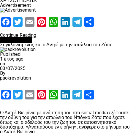
ΧΡΥΣΟΥΠΟΛΗ».
Advertisement
Facebook
Twitter
Email
Pinterest
WhatsApp
LinkedIn
Telegram
Μοιραστ
Continue Reading
Επικαιρότητα
Συγκλονισμένος και ο Αντρέ με την απώλεια του Ζότα
Published
1 έτος ago
on
03/07/2025
By
paokrevolution
Facebook
Twitter
Email
Pinterest
WhatsApp
LinkedIn
Telegram
Μοιραστ
Ο Αντρέ Βιεϊρίνια με ανάρτηση του στα social media εξέφρασε
την οδύνη του για την απώλεια του Ντιόγκο Ζότα που έχασε
όπως και ο αδελφός του την ζωή του σε αυτοκινητιστικό
δυστύχημα. «Αναπαύσου εν ειρήνη», ανέφερε στο μήνυμά του
ο Αντρέ Βιεϊρίνια.