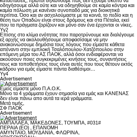
καταστάσεις, πρώτοι δηλώνουμε πως δεν έχουμε σκοπό να
οδηγήσουμε αλλά ούτε και να οδηγηθούμε σε καμία κόντρα και
καμία πόλωση με κανέναν συνοπαδό μας για διοικητικά
τερτίπια. Όσο και αν ασχολούμαστε με τα κοινά, το πεδίο και η
θέση των Οπαδών είναι στους δρόμους και στα Πέταλα, εκεί
που τα πράγματα ζορίζουν και μόνο σαν ένα έρχονται οι νίκες.
Υγ2
Επίσης στο κλίμα ενότητας που παροτρύνουμε και διαλέγουμε
εξ αρχής να ακολουθήσουμε αποφασίσαμε να μην
ανακοινώσουμε δημόσια τους λόγους που είμαστε κάθετα
απέναντι στην εμπλοκή Τσαλόπουλου-Χατζόπουλου στην
επόμενη μέρα του ΑΣ ΠΑΟΚ, αλλά όσοι ενδιαφέρονται να
ακούσουν ποιες συγκεκριμένες κινήσεις τους, συναντήσεις
τους και τοποθετήσεις τους είναι αυτές που τους θέτουν εκτός
κάδρου για εμάς είμαστε πάντα διαθέσιμοι…
Υγ4
Advertisement
Εμείς είμαστε μόνο Π.Α.Ο.Κ.
Μόνο τα 4 γράμματα έχουν σημασία για εμάς και ΚΑΝΕΝΑΣ
δεν είναι πάνω απο αυτά τα ιερά γράμματα.
Μετά τιμής,
ΣΦ ΠΑΟΚ
Advertisement
ΑΜΠΑΛΑΕΑ, ΜΑΚΕΔΟΝΕΣ, ΤΟΥΜΠΑ, #031#
ΠΕΡΑΙΑ (ΕΟ) , ΕΠΑΝΟΜΗ
ΑΜΥΝΤΑΙΟ, ΜΟΥΔΑΝΙΑ, ΦΛΩΡΙΝΑ,