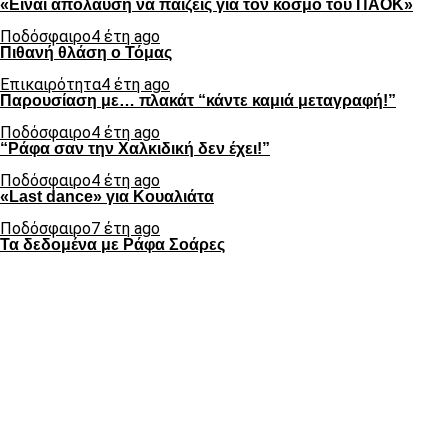
«Είναι απόλαυση να παίζεις για τον κόσμο του ΠΑΟΚ»
Ποδόσφαιρο
4 έτη ago
Πιθανή θλάση ο Τόμας
Επικαιρότητα
4 έτη ago
Παρουσίαση με… πλακάτ “κάντε καμιά μεταγραφή!”
Ποδόσφαιρο
4 έτη ago
“Ράφα σαν την Χαλκιδική δεν έχει!”
Ποδόσφαιρο
4 έτη ago
«Last dance» για Κουαλιάτα
Ποδόσφαιρο
7 έτη ago
Τα δεδομένα με Ράφα Σοάρες