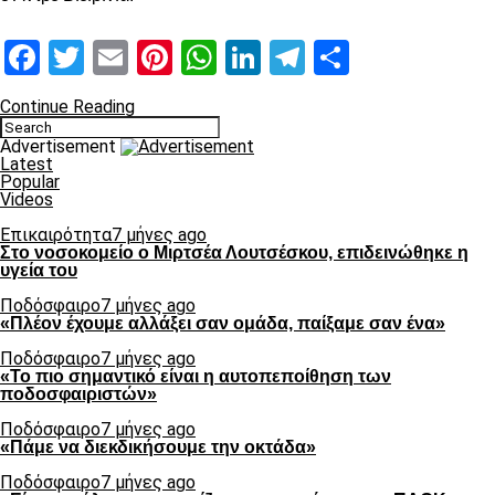
Facebook
Twitter
Email
Pinterest
WhatsApp
LinkedIn
Telegram
Μοιραστ
Continue Reading
Advertisement
Latest
Popular
Videos
Επικαιρότητα
7 μήνες ago
Στο νοσοκομείο ο Μιρτσέα Λουτσέσκου, επιδεινώθηκε η
υγεία του
Ποδόσφαιρο
7 μήνες ago
«Πλέον έχουμε αλλάξει σαν ομάδα, παίξαμε σαν ένα»
Ποδόσφαιρο
7 μήνες ago
«Το πιο σημαντικό είναι η αυτοπεποίθηση των
ποδοσφαιριστών»
Ποδόσφαιρο
7 μήνες ago
«Πάμε να διεκδικήσουμε την οκτάδα»
Ποδόσφαιρο
7 μήνες ago