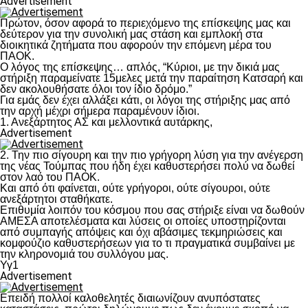
Advertisement
Πρώτον, όσον αφορά το περιεχόμενο της επίσκεψης μας και
δεύτερον για την συνολική μας στάση και εμπλοκή στα
διοικητικά ζητήματα που αφορούν την επόμενη μέρα του
ΠΑΟΚ.
Ο λόγος της επίσκεψης… απλός, “Κύριοι, με την δικιά μας
στήριξη παραμείνατε 15μελες μετά την παραίτηση Κατσαρή και
δεν ακολουθήσατε όλοι τον ίδιο δρόμο.”
Για εμάς δεν έχει αλλάξει κάτι, οι λόγοι της στήριξης μας από
την αρχή μέχρι σήμερα παραμένουν ίδιοι.
1. Ανεξάρτητος ΑΣ και μελλοντικά αυτάρκης,
Advertisement
2. Την πιο σίγουρη και την πιο γρήγορη λύση για την ανέγερση
της νέας Τούμπας που ήδη έχει καθυστερήσει πολύ να δωθεί
στον λαό του ΠΑΟΚ.
Και από ότι φαίνεται, ούτε γρήγοροι, ούτε σίγουροι, ούτε
ανεξάρτητοι σταθήκατε.
Επιθυμία λοιπόν του κόσμου που σας στήριξε είναι να δωθούν
ΑΜΕΣΑ αποτελέσματα και λύσεις οι οποίες υποστηρίζονται
από συμπαγής απόψεις και όχι αβάσιμες τεκμηριώσεις και
κομφούζιο καθυστερήσεων για το τι πραγματικά συμβαίνει με
την κληρονομιά του συλλόγου μας.
Υγ1
Advertisement
Επειδή πολλοί καλοθελητές διαιωνίζουν ανυπόστατες