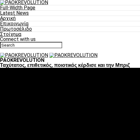
Full-Width Page
Latest News
Αρχική
Επικοινωνία
Πρωτοσέλιδο
Στοίχημα
Connect with us
PAOKREVOLUTION
Ταχύτατος, επιθετικός, ποιοτικός κέρδισε και την Μπριζ
Ποδόσφαιρο
«Πλέον έχουμε αλλάξει σαν ομάδα, παίξαμε σαν ένα»
«Το πιο σημαντικό είναι η αυτοπεποίθηση των
ποδοσφαιριστών»
«Πάμε να διεκδικήσουμε την οκτάδα»
«Είναι απόλαυση να παίζεις για τον κόσμο του ΠΑΟΚ»
«Θα τα δώσουμε όλα κόντρα στη Λιόν για την οκτάδα»
Μπάσκετ