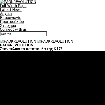
Full-Width Page
Latest News
Αρχική
Επικοινωνία
Πρωτοσέλιδο
Στοίχημα
Connect with us
PAOKREVOLUTION
Στον τελικό τα αετόπουλα της Κ17!
Ποδόσφαιρο
«Πλέον έχουμε αλλάξει σαν ομάδα, παίξαμε σαν ένα»
«Το πιο σημαντικό είναι η αυτοπεποίθηση των
ποδοσφαιριστών»
«Πάμε να διεκδικήσουμε την οκτάδα»
«Είναι απόλαυση να παίζεις για τον κόσμο του ΠΑΟΚ»
«Θα τα δώσουμε όλα κόντρα στη Λιόν για την οκτάδα»
Μπάσκετ