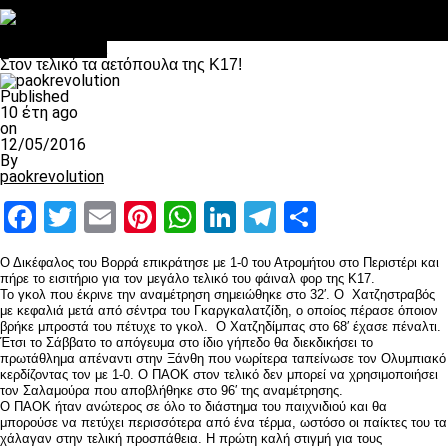
Στο OPEN τα προκριματικά, στη NOVA τα του πρωταθλήματος
Σαν σήμερα: Οταν “έφυγε” ο Λόραντ
Επικαιρότητα
Στον τελικό τα αετόπουλα της Κ17!
Published
10 έτη ago
on
12/05/2016
By
paokrevolution
Facebook
Twitter
Email
Pinterest
WhatsApp
LinkedIn
Telegram
Μοιραστ
Ο Δικέφαλος του Βορρά επικράτησε με 1-0 του Ατρομήτου στο Περιστέρι και
πήρε το εισιτήριο για τον μεγάλο τελικό του φάιναλ φορ της Κ17.
To γκολ που έκρινε την αναμέτρηση σημειώθηκε στο 32′. O Χατζηστραβός
με κεφαλιά μετά από σέντρα του Γκαργκαλατζίδη, ο οποίος πέρασε όποιον
βρήκε μπροστά του πέτυχε το γκολ. O Χατζηδίμπας στο 68′ έχασε πέναλτι.
Έτσι το Σάββατο το απόγευμα στο ίδιο γήπεδο θα διεκδικήσει το
πρωτάθλημα απέναντι στην Ξάνθη που νωρίτερα ταπείνωσε τον Ολυμπιακό
κερδίζοντας τον με 1-0. Ο ΠΑΟΚ στον τελικό δεν μπορεί να χρησιμοποιήσει
τον Σαλαμούρα που αποβλήθηκε στο 96′ της αναμέτρησης.
Ο ΠΑΟΚ ήταν ανώτερος σε όλο το διάστημα του παιχνιδιού και θα
μπορούσε να πετύχει περισσότερα από ένα τέρμα, ωστόσο οι παίκτες του τα
χάλαγαν στην τελική προσπάθεια. Η πρώτη καλή στιγμή για τους