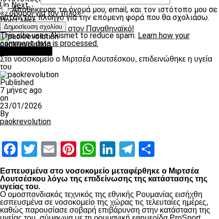
Up Next
Αποθήκευσε το όνομά μου, email, και τον ιστότοπο μου σε
«Σοβαροί για τον τίτλο»
αυτόν τον πλοηγό για την επόμενη φορά που θα σχολιάσω.
Don't Miss
Με κόσμο απέναντι στον Παναθηναϊκό!
This site uses Akismet to reduce spam.
Learn how your
comment data is processed.
paokrevolution
Επικαιρότητα
Στο νοσοκομείο ο Μιρτσέα Λουτσέσκου, επιδεινώθηκε η υγεία
του
Published
7 μήνες ago
on
23/01/2026
By
paokrevolution
Facebook
Twitter
Email
Pinterest
WhatsApp
LinkedIn
Telegram
Μοιραστ
Εσπευσμένα στο νοσοκομείο μεταφέρθηκε ο Μιρτσέα
Λουτσέσκου λόγω της επιδείνωσης της κατάστασης της
υγείας του.
Ο ομοσπονδιακός τεχνικός της εθνικής Ρουμανίας εισήχθη
εσπευσμένα σε νοσοκομείο της χώρας τις τελευταίες ημέρες,
καθώς παρουσίασε σοβαρή επιβάρυνση στην κατάσταση της
υγείας του, σύμφωνα με τη ρουμανική εφημερίδα ProSport.