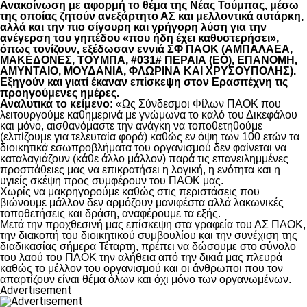
Ανακοίνωση με αφορμή το θέμα της Νέας Τούμπας, μέσω
της οποίας ζητούν ανεξάρτητο ΑΣ και μελλοντικά αυτάρκη,
αλλά και την πιο σίγουρη και γρήγορη λύση για την
ανέγερση του γηπέδου «που ήδη έχει καθυστερήσει»,
όπως τονίζουν, εξέδωσαν εννιά ΣΦ ΠΑΟΚ (ΑΜΠΑΛΑΕΑ,
ΜΑΚΕΔΟΝΕΣ, ΤΟΥΜΠΑ, #031# ΠΕΡΑΙΑ (ΕΟ), ΕΠΑΝΟΜΗ,
ΑΜΥΝΤΑΙΟ, ΜΟΥΔΑΝΙΑ, ΦΛΩΡΙΝΑ ΚΑΙ ΧΡΥΣΟΥΠΟΛΗΣ).
Εξηγούν και γιατί έκαναν επίσκεψη στον Ερασιτέχνη τις
προηγούμενες ημέρες.
Αναλυτικά το κείμενο:
«Ως Σύνδεσμοι Φίλων ΠΑΟΚ που
λειτουργούμε καθημερινά με γνώμωνα το καλό του Δικεφάλου
και μόνο, αισθανόμαστε την ανάγκη να τοποθετηθούμε
(ελπίζουμε για τελευταία φορά) καθώς εν όψη των 100 ετών τα
διοικητικά εσωπροβλήματα του οργανισμού δεν φαίνεται να
καταλαγιάζουν (κάθε άλλο μάλλον) παρά τις επανειλημμένες
προσπάθειες μας να επικρατήσει η λογική, η ενότητα και η
υγιείς σκέψη προς συμφέρουν του ΠΑΟΚ μας.
Χωρίς να μακρηγορούμε καθώς στις περιστάσεις που
βιώνουμε μάλλον δεν αρμόζουν μανιφέστα αλλά λακωνικές
τοποθετήσεις και δράση, αναφέρουμε τα εξής.
Μετά την προχθεσινή μας επίσκεψη στα γραφεία του ΑΣ ΠΑΟΚ,
την διακοπή του διοικητικού συμβουλίου και την συνέχιση της
διαδικασίας σήμερα Τέταρτη, πρέπει να δώσουμε στο σύνολο
του λαού του ΠΑΟΚ την αλήθεια από την δικιά μας πλευρά
καθώς το μέλλον του οργανισμού και οι άνθρωποι που τον
απαρτίζουν είναι θέμα όλων και όχι μόνο των οργανωμένων.
Advertisement