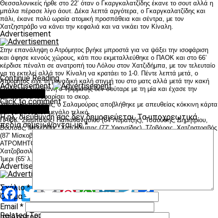
Θεσσαλονικείς ήρθε στο 22’ όταν ο Γκαργκαλατζίδης έκανε το σουτ αλλά η
μπάλα πέρασε λίγο άουτ. Δέκα λεπτά αργότερα, ο Γκαργκαλατζίδης και
πάλι, έκανε πολύ ωραία ατομική προσπάθεια και σέντρα, με τον
Χατζηστράβο να κάνει την κεφαλιά και να νικάει τον Κίναλη.
Advertisement
Στην επανάληψη ο Ατρόμητος βγήκε μπροστά για να ψάξει την ισοφάριση
και άφησε κενούς χώρους, κάτι που εκμεταλλεύθηκε ο ΠΑΟΚ και στο 66’
κέρδισε πέναλτι σε ανατροπή του Λόλου στον Χατζιδήμπα, με τον τελευταίο
να το εκτελεί αλλά τον Κίναλη να κρατάει το 1-0. Πέντε λεπτά μετά, ο
Continue Reading
Ατρόμητος είχε τη μοναδική καλή στιγμή του στο ματς αλλά μετά την κακή
Advertisement
έξοδο του Σιαμπάνη ο Τριμμάτης δεν σούταρε με τη μία και έχασε την
You may like
ευκαιρία να ισοφαρίσει το σκορ.
Click to comment
Στις καθυστερήσεις, ο Σαλαμούρας αποβλήθηκε με απευθείας κόκκινη κάρτα
Leave a Reply
και θα χάσει τον μεγάλο τελικό.
Η ηλ. διεύθυνση σας δεν δημοσιεύεται.
Τα υποχρεωτικά
ΠΑΟΚ: Σιαμπάνης, Παπαθανασίου (64′ Λυρατζής), Τσαούσης, Δημητρίου,
πεδία σημειώνονται με
*
Βουτσάς, Μελεζίδης, Χατζηδίμπας (77′ Υφαντίδης), Τζοβάρας, Χατζηστραβός
(87′ Μίσκοβιτς), Αηδονίδης, Γκαργκαλατζίδης (90’+3′ Γαϊτανίδης).
ΑΤΡΟΜΗΤΟΣ: Κίναλης, Αποστόλου, Ασλάνι, Ιγκμπινόμπα, Λώλος,
Χατζοβασιλάκης (81′ Κιτσόπουλος), Μοιρασγέντης, Ζαραφέτας, Τριμμάτης,
Ίμερι (65′ λ. τρ. Δόσης), Κακοσίμος (80′ Παναγιωτίδης).
Advertisement
Σχόλιο
*
Facebook
Twitter
Email
Pinterest
WhatsApp
LinkedIn
Telegram
Μοιραστ
Όνομα
*
Email
*
Related Topics:
Ιστότοπος