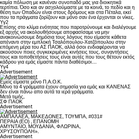
καμία πόλωση με κανέναν συνοπαδό μας για διοικητικά
τερτίπια. Όσο και αν ασχολούμαστε με τα κοινά, το πεδίο και η
θέση των Οπαδών είναι στους δρόμους και στα Πέταλα, εκεί
που τα πράγματα ζορίζουν και μόνο σαν ένα έρχονται οι νίκες.
Υγ2
Επίσης στο κλίμα ενότητας που παροτρύνουμε και διαλέγουμε
εξ αρχής να ακολουθήσουμε αποφασίσαμε να μην
ανακοινώσουμε δημόσια τους λόγους που είμαστε κάθετα
απέναντι στην εμπλοκή Τσαλόπουλου-Χατζόπουλου στην
επόμενη μέρα του ΑΣ ΠΑΟΚ, αλλά όσοι ενδιαφέρονται να
ακούσουν ποιες συγκεκριμένες κινήσεις τους, συναντήσεις
τους και τοποθετήσεις τους είναι αυτές που τους θέτουν εκτός
κάδρου για εμάς είμαστε πάντα διαθέσιμοι…
Υγ4
Advertisement
Εμείς είμαστε μόνο Π.Α.Ο.Κ.
Μόνο τα 4 γράμματα έχουν σημασία για εμάς και ΚΑΝΕΝΑΣ
δεν είναι πάνω απο αυτά τα ιερά γράμματα.
Μετά τιμής,
ΣΦ ΠΑΟΚ
Advertisement
ΑΜΠΑΛΑΕΑ, ΜΑΚΕΔΟΝΕΣ, ΤΟΥΜΠΑ, #031#
ΠΕΡΑΙΑ (ΕΟ) , ΕΠΑΝΟΜΗ
ΑΜΥΝΤΑΙΟ, ΜΟΥΔΑΝΙΑ, ΦΛΩΡΙΝΑ,
ΧΡΥΣΟΥΠΟΛΗ».
Advertisement