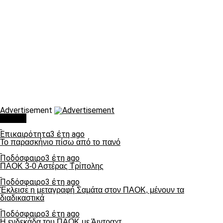
Advertisement
Τάσεις
Επικαιρότητα
3 έτη ago
Το παρασκήνιο πίσω από το πανό
Ποδόσφαιρο
3 έτη ago
ΠΑΟΚ 3-0 Αστέρας Τρίπολης
Ποδόσφαιρο
3 έτη ago
Έκλεισε η μεταγραφή Σαμάτα στον ΠΑΟΚ, μένουν τα
διαδικαστικά
Ποδόσφαιρο
3 έτη ago
Η ενδεκάδα του ΠΑΟΚ με Άιντραχτ