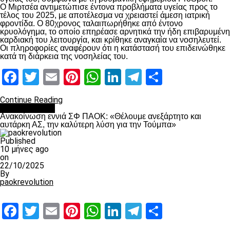
Ο Μιρτσέα αντιμετώπισε έντονα προβλήματα υγείας προς το
τέλος του 2025, με αποτέλεσμα να χρειαστεί άμεση ιατρική
φροντίδα. Ο 80χρονος ταλαιπωρήθηκε από έντονο
κρυολόγημα, το οποίο επηρέασε αρνητικά την ήδη επιβαρυμένη
καρδιακή του λειτουργία, και κρίθηκε αναγκαία να νοσηλευτεί.
Οι πληροφορίες αναφέρουν ότι η κατάστασή του επιδεινώθηκε
κατά τη διάρκεια της νοσηλείας του.
Facebook
Twitter
Email
Pinterest
WhatsApp
LinkedIn
Telegram
Μοιραστ
Continue Reading
Επικαιρότητα
Ανακοίνωση εννιά ΣΦ ΠΑΟΚ: «Θέλουμε ανεξάρτητο και
αυτάρκη ΑΣ, την καλύτερη λύση για την Τούμπα»
Published
10 μήνες ago
on
22/10/2025
By
paokrevolution
Facebook
Twitter
Email
Pinterest
WhatsApp
LinkedIn
Telegram
Μοιραστ