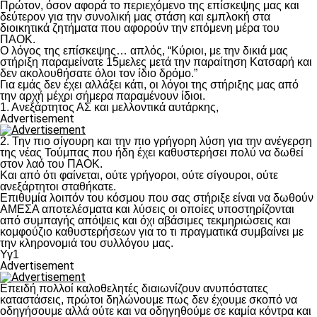
Πρώτον, όσον αφορά το περιεχόμενο της επίσκεψης μας και
δεύτερον για την συνολική μας στάση και εμπλοκή στα
διοικητικά ζητήματα που αφορούν την επόμενη μέρα του
ΠΑΟΚ.
Ο λόγος της επίσκεψης… απλός, “Κύριοι, με την δικιά μας
στήριξη παραμείνατε 15μελες μετά την παραίτηση Κατσαρή και
δεν ακολουθήσατε όλοι τον ίδιο δρόμο.”
Για εμάς δεν έχει αλλάξει κάτι, οι λόγοι της στήριξης μας από
την αρχή μέχρι σήμερα παραμένουν ίδιοι.
1. Ανεξάρτητος ΑΣ και μελλοντικά αυτάρκης,
Advertisement
2. Την πιο σίγουρη και την πιο γρήγορη λύση για την ανέγερση
της νέας Τούμπας που ήδη έχει καθυστερήσει πολύ να δωθεί
στον λαό του ΠΑΟΚ.
Και από ότι φαίνεται, ούτε γρήγοροι, ούτε σίγουροι, ούτε
ανεξάρτητοι σταθήκατε.
Επιθυμία λοιπόν του κόσμου που σας στήριξε είναι να δωθούν
ΑΜΕΣΑ αποτελέσματα και λύσεις οι οποίες υποστηρίζονται
από συμπαγής απόψεις και όχι αβάσιμες τεκμηριώσεις και
κομφούζιο καθυστερήσεων για το τι πραγματικά συμβαίνει με
την κληρονομιά του συλλόγου μας.
Υγ1
Advertisement
Επειδή πολλοί καλοθελητές διαιωνίζουν ανυπόστατες
καταστάσεις, πρώτοι δηλώνουμε πως δεν έχουμε σκοπό να
οδηγήσουμε αλλά ούτε και να οδηγηθούμε σε καμία κόντρα και