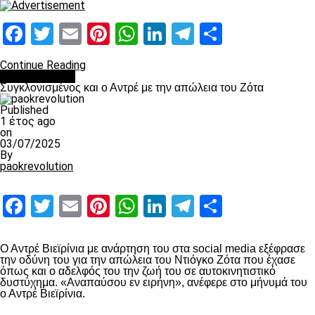
Facebook
Twitter
Email
Pinterest
WhatsApp
LinkedIn
Telegram
Μοιραστ
Continue Reading
Επικαιρότητα
Συγκλονισμένος και ο Αντρέ με την απώλεια του Ζότα
Published
1 έτος ago
on
03/07/2025
By
paokrevolution
Facebook
Twitter
Email
Pinterest
WhatsApp
LinkedIn
Telegram
Μοιραστ
Ο Αντρέ Βιεϊρίνια με ανάρτηση του στα social media εξέφρασε
την οδύνη του για την απώλεια του Ντιόγκο Ζότα που έχασε
όπως και ο αδελφός του την ζωή του σε αυτοκινητιστικό
δυστύχημα. «Αναπαύσου εν ειρήνη», ανέφερε στο μήνυμά του
ο Αντρέ Βιεϊρίνια.