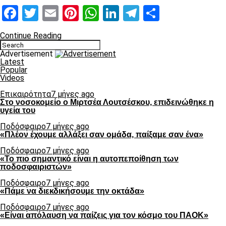
Facebook
Twitter
Email
Pinterest
WhatsApp
LinkedIn
Telegram
Μοιραστ
Continue Reading
Advertisement
Latest
Popular
Videos
Επικαιρότητα
7 μήνες ago
Στο νοσοκομείο ο Μιρτσέα Λουτσέσκου, επιδεινώθηκε η
υγεία του
Ποδόσφαιρο
7 μήνες ago
«Πλέον έχουμε αλλάξει σαν ομάδα, παίξαμε σαν ένα»
Ποδόσφαιρο
7 μήνες ago
«Το πιο σημαντικό είναι η αυτοπεποίθηση των
ποδοσφαιριστών»
Ποδόσφαιρο
7 μήνες ago
«Πάμε να διεκδικήσουμε την οκτάδα»
Ποδόσφαιρο
7 μήνες ago
«Είναι απόλαυση να παίζεις για τον κόσμο του ΠΑΟΚ»