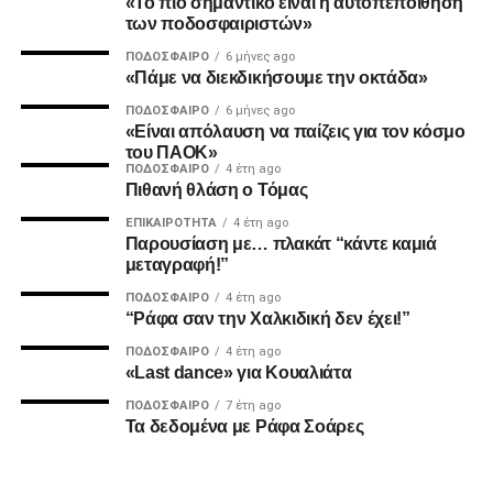
«Το πιο σημαντικό είναι η αυτοπεποίθηση
2. Την πιο σίγουρη και την πιο γρήγορη λύση για την
των ποδοσφαιριστών»
ανέγερση της νέας Τούμπας που ήδη έχει καθυστερήσει
ΠΟΔΌΣΦΑΙΡΟ
6 μήνες ago
πολύ να δωθεί στον λαό του ΠΑΟΚ.
«Πάμε να διεκδικήσουμε την οκτάδα»
ΠΟΔΌΣΦΑΙΡΟ
6 μήνες ago
Και από ότι φαίνεται, ούτε γρήγοροι, ούτε σίγουροι, ούτε
«Είναι απόλαυση να παίζεις για τον κόσμο
ανεξάρτητοι σταθήκατε.
του ΠΑΟΚ»
ΠΟΔΌΣΦΑΙΡΟ
4 έτη ago
Πιθανή θλάση ο Τόμας
Επιθυμία λοιπόν του κόσμου που σας στήριξε είναι να
δωθούν ΑΜΕΣΑ αποτελέσματα και λύσεις οι οποίες
ΕΠΙΚΑΙΡΌΤΗΤΑ
4 έτη ago
Παρουσίαση με… πλακάτ “κάντε καμιά
υποστηρίζονται από συμπαγής απόψεις και όχι αβάσιμες
μεταγραφή!”
τεκμηριώσεις και κομφούζιο καθυστερήσεων για το τι
πραγματικά συμβαίνει με την κληρονομιά του συλλόγου
ΠΟΔΌΣΦΑΙΡΟ
4 έτη ago
“Ράφα σαν την Χαλκιδική δεν έχει!”
μας.
ΠΟΔΌΣΦΑΙΡΟ
4 έτη ago
«Last dance» για Κουαλιάτα
Υγ1
ΠΟΔΌΣΦΑΙΡΟ
7 έτη ago
Τα δεδομένα με Ράφα Σοάρες
ADVERTISEMENT