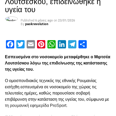
Λουτσέσκου, επιδεινώθηκε η
Facebook
Twitter
Email
Pinterest
WhatsApp
LinkedIn
Telegram
Μοιρασ
υγεία του
RELATED TOPICS:
Published
6 μήνες ago
on
23/01/2026
By
paokrevolution
UP NEXT
«Διπλό στη Λεωφόρο»
DON'T MISS
Facebook
Twitter
Email
Pinterest
WhatsApp
LinkedIn
Telegram
Μοιρασ
Στον τελικό τα αετόπουλα της Κ17!
Εσπευσμένα στο νοσοκομείο μεταφέρθηκε ο Μιρτσέα
paokrevolution
Λουτσέσκου λόγω της επιδείνωσης της κατάστασης
της υγείας του.
Ο ομοσπονδιακός τεχνικός της εθνικής Ρουμανίας
εισήχθη εσπευσμένα σε νοσοκομείο της χώρας τις
τελευταίες ημέρες, καθώς παρουσίασε σοβαρή
επιβάρυνση στην κατάσταση της υγείας του, σύμφωνα με
τη ρουμανική εφημερίδα ProSport.