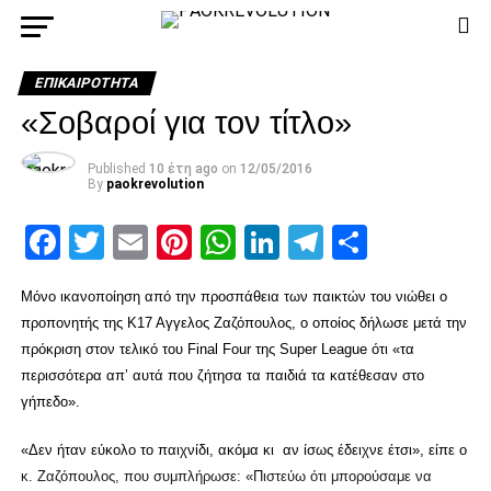
ΕΠΙΚΑΙΡΌΤΗΤΑ
«Σοβαροί για τον τίτλο»
Published
10 έτη ago
on
12/05/2016
By
paokrevolution
Facebook
Twitter
Email
Pinterest
WhatsApp
LinkedIn
Telegram
Μοιρασ
Μόνο ικανοποίηση από την προσπάθεια των παικτών του νιώθει ο
προπονητής της Κ17 Αγγελος Ζαζόπουλος, ο οποίος δήλωσε μετά την
πρόκριση στον τελικό του Final Four της Super League ότι «τα
περισσότερα απ’ αυτά που ζήτησα τα παιδιά τα κατέθεσαν στο
γήπεδο».
«Δεν ήταν εύκολο το παιχνίδι, ακόμα κι αν ίσως έδειχνε έτσι», είπε ο
κ. Ζαζόπουλος, που συμπλήρωσε: «Πιστεύω ότι μπορούσαμε να