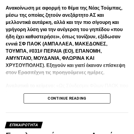
Ανακοίνωση με αφορμή το θέμα της Νέας Τούμπας,
μέσω της οποίας ζητούν ανεξάρτητο ΑΣ και
μελλοντικά αυτάρκη, αλλά και την πιο σίγουρη και
γρήγορη λύση για την ανέγερση του γηπέδου «που
ήδη έχει καθυστερήσει», όπως τονίζουν, εξέδωσαν
εννιά ΣΦ ΠΑΟΚ (ΑΜΠΑΛΑΕΑ, ΜΑΚΕΔΟΝΕΣ,
ΤΟΥΜΠΑ, #031# ΠΕΡΑΙΑ (ΕΟ), ΕΠΑΝΟΜΗ,
ΑΜΥΝΤΑΙΟ, ΜΟΥΔΑΝΙΑ, ΦΛΩΡΙΝΑ ΚΑΙ
ΧΡΥΣΟΥΠΟΛΗΣ). Εξηγούν και γιατί έκαναν επίσκεψη
στον Ερασιτέχνη τις προηγούμενες ημέρες.
Αναλυτικά το κείμενο:
«Ως Σύνδεσμοι Φίλων ΠΑΟΚ που
λειτουργούμε καθημερινά με γνώμωνα το καλό του
CONTINUE READING
Δικεφάλου και μόνο, αισθανόμαστε την ανάγκη να
τοποθετηθούμε (ελπίζουμε για τελευταία φορά) καθώς εν
όψη των 100 ετών τα διοικητικά εσωπροβλήματα του
οργανισμού δεν φαίνεται να καταλαγιάζουν (κάθε άλλο
ΕΠΙΚΑΙΡΌΤΗΤΑ
μάλλον) παρά τις επανειλημμένες προσπάθειες μας να