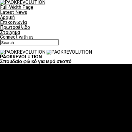
Full-Width Page
Latest News
Αρχική
Επικοινωνία
Πρωτοσέλιδο
Στοίχημα
Connect with us
PAOKREVOLUTION
Σπουδαίο φιλικό για ιερό σκοπό
Ποδόσφαιρο
«Πλέον έχουμε αλλάξει σαν ομάδα, παίξαμε σαν ένα»
«Το πιο σημαντικό είναι η αυτοπεποίθηση των
ποδοσφαιριστών»
«Πάμε να διεκδικήσουμε την οκτάδα»
«Είναι απόλαυση να παίζεις για τον κόσμο του ΠΑΟΚ»
«Θα τα δώσουμε όλα κόντρα στη Λιόν για την οκτάδα»
Μπάσκετ