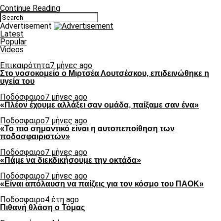
Continue Reading
Advertisement
Latest
Popular
Videos
Επικαιρότητα
7 μήνες ago
Στο νοσοκομείο ο Μιρτσέα Λουτσέσκου, επιδεινώθηκε η
υγεία του
Ποδόσφαιρο
7 μήνες ago
«Πλέον έχουμε αλλάξει σαν ομάδα, παίξαμε σαν ένα»
Ποδόσφαιρο
7 μήνες ago
«Το πιο σημαντικό είναι η αυτοπεποίθηση των
ποδοσφαιριστών»
Ποδόσφαιρο
7 μήνες ago
«Πάμε να διεκδικήσουμε την οκτάδα»
Ποδόσφαιρο
7 μήνες ago
«Είναι απόλαυση να παίζεις για τον κόσμο του ΠΑΟΚ»
Ποδόσφαιρο
4 έτη ago
Πιθανή θλάση ο Τόμας