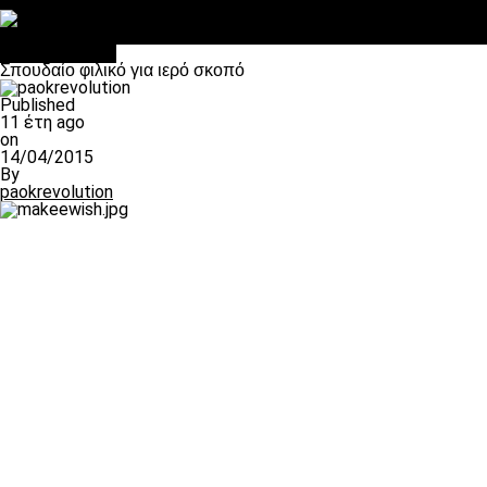
Στο OPEN τα προκριματικά, στη NOVA τα του πρωταθλήματος
Σαν σήμερα: Οταν “έφυγε” ο Λόραντ
πρωτοσέλιδο
Σπουδαίο φιλικό για ιερό σκοπό
Published
11 έτη ago
on
14/04/2015
By
paokrevolution