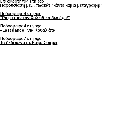
Επικαιρότητα
4 έτη ago
Παρουσίαση με… πλακάτ “κάντε καμιά μεταγραφή!”
Ποδόσφαιρο
4 έτη ago
“Ράφα σαν την Χαλκιδική δεν έχει!”
Ποδόσφαιρο
4 έτη ago
«Last dance» για Κουαλιάτα
Ποδόσφαιρο
7 έτη ago
Τα δεδομένα με Ράφα Σοάρες