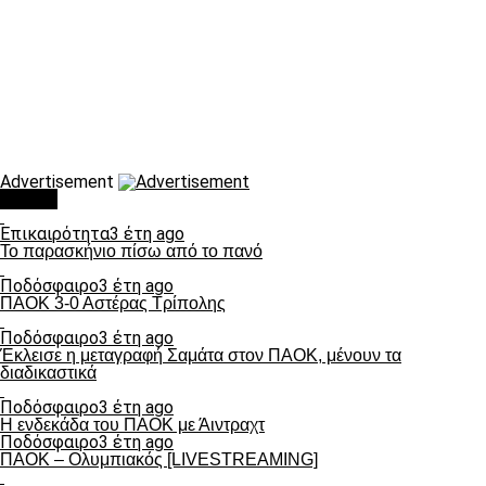
Advertisement
Τάσεις
Επικαιρότητα
3 έτη ago
Το παρασκήνιο πίσω από το πανό
Ποδόσφαιρο
3 έτη ago
ΠΑΟΚ 3-0 Αστέρας Τρίπολης
Ποδόσφαιρο
3 έτη ago
Έκλεισε η μεταγραφή Σαμάτα στον ΠΑΟΚ, μένουν τα
διαδικαστικά
Ποδόσφαιρο
3 έτη ago
Η ενδεκάδα του ΠΑΟΚ με Άιντραχτ
Ποδόσφαιρο
3 έτη ago
ΠΑΟΚ – Ολυμπιακός [LIVESTREAMING]