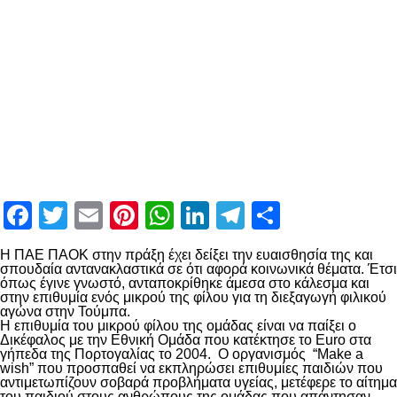
Facebook
Twitter
Email
Pinterest
WhatsApp
LinkedIn
Telegram
Μοιραστ
Η ΠΑΕ ΠΑΟΚ στην πράξη έχει δείξει την ευαισθησία της και
σπουδαία αντανακλαστικά σε ότι αφορά κοινωνικά θέματα. Έτσι
όπως έγινε γνωστό, ανταποκρίθηκε άμεσα στο κάλεσμα και
στην επιθυμία ενός μικρού της φίλου για τη διεξαγωγή φιλικού
αγώνα στην Τούμπα.
Η επιθυμία του μικρού φίλου της ομάδας είναι να παίξει ο
Δικέφαλος με την Εθνική Ομάδα που κατέκτησε το Euro στα
γήπεδα της Πορτογαλίας το 2004. Ο οργανισμός “Make a
wish” που προσπαθεί να εκπληρώσει επιθυμίες παιδιών που
αντιμετωπίζουν σοβαρά προβλήματα υγείας, μετέφερε το αίτημα
του παιδιού στους ανθρώπους της ομάδας που απάντησαν