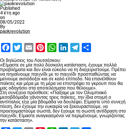
Published
4 έτη ago
on
08/05/2022
By
paokrevolution
Facebook
Twitter
Email
Pinterest
WhatsApp
LinkedIn
Telegram
Μοιραστ
Οι δηλώσεις του Λουτσέσκου:
«Είμαστε σε μία πολύ δύσκολη κατάσταση, έχουμε πολλά
προβλήματα και δεν είναι εύκολο να τη διαχειριστούμε. Πρέπει
να πηγαίνουμε παιχνίδι με το παιχνίδι προσπαθώντας να
μείνουμε αισιόδοξοι και σε καλό επίπεδο. Να επανέλθουν
παίκτες και μέρα με τη μέρα να επιστρέψει το γκρουπ που θα
μας οδηγήσει στα αποτελέσματα που θέλουμε».
Στη συνέχεια πρόσθεσε: «Παίξαμε με τον Ολυμπιακό
μεσοβδόμαδα χάνοντας τρεις παίκτες, την ίδια στιγμή ο
αντίπαλος είχε μία βδομάδα να δουλέψει. Είμαστε υπό συνεχή
πίεση, δεν έχουμε την ευκαιρία να ξεκουραστούμε, να
προετοιμαστούμε σωστά, δεν έχουμε τη σωστή αντίδραση στο
παιχνίδι. Είμαστε αναγκασμένοι να περιμένουμε, γνωρίζοντας
την κατάσταση».