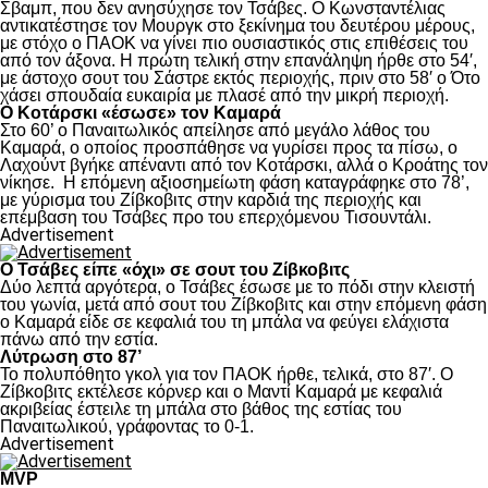
Σβαμπ, που δεν ανησύχησε τον Τσάβες. Ο Κωνσταντέλιας
αντικατέστησε τον Μουργκ στο ξεκίνημα του δευτέρου μέρους,
με στόχο ο ΠΑΟΚ να γίνει πιο ουσιαστικός στις επιθέσεις του
από τον άξονα. Η πρώτη τελική στην επανάληψη ήρθε στο 54′,
με άστοχο σουτ του Σάστρε εκτός περιοχής, πριν στο 58′ ο Ότο
χάσει σπουδαία ευκαιρία με πλασέ από την μικρή περιοχή.
Ο Κοτάρσκι «έσωσε» τον Καμαρά
Στο 60’ ο Παναιτωλικός απείλησε από μεγάλο λάθος του
Καμαρά, ο οποίος προσπάθησε να γυρίσει προς τα πίσω, ο
Λαχούντ βγήκε απέναντι από τον Κοτάρσκι, αλλά ο Κροάτης τον
νίκησε. Η επόμενη αξιοσημείωτη φάση καταγράφηκε στο 78’,
με γύρισμα του Ζίβκοβιτς στην καρδιά της περιοχής και
επέμβαση του Τσάβες προ του επερχόμενου Τισουντάλι.
Advertisement
Ο Τσάβες είπε «όχι» σε σουτ του Ζίβκοβιτς
Δύο λεπτά αργότερα, ο Τσάβες έσωσε με το πόδι στην κλειστή
του γωνία, μετά από σουτ του Ζίβκοβιτς και στην επόμενη φάση
ο Καμαρά είδε σε κεφαλιά του τη μπάλα να φεύγει ελάχιστα
πάνω από την εστία.
Λύτρωση στο 87’
Το πολυπόθητο γκολ για τον ΠΑΟΚ ήρθε, τελικά, στο 87′. Ο
Ζίβκοβιτς εκτέλεσε κόρνερ και ο Μαντί Καμαρά με κεφαλιά
ακριβείας έστειλε τη μπάλα στο βάθος της εστίας του
Παναιτωλικού, γράφοντας το 0-1.
Advertisement
MVP