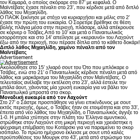
τον Καμαρά, ο οποίος σκόραρε στο 87’ με κεφαλιά. Ο
Μαϊντέβατς έχασε πέναλτι στο 23’, που κέρδισε μετά από διπλό
λάθος του Μιχαηλίδη.
Ο ΠΑΟΚ ξεκίνησε με στόχο να κυριαρχήσει και μόλις στο 2′
έχασε την πρώτη του ευκαιρία. Ο Σορετίρε βρέθηκε σε θέση
βολής πλάγια μέσα στην περιοχή, πλάσαρε, αλλά απέκρουσε
σε κόρνερ ο Τσάβες.Από το 10’ και μετά ο Παναιτωλικός
ισορρόπησε και στο 14′ απείλησε με «κεραυνό» του Λαχούντ
έξω από την περιοχή, που πέρασε δίπλα από το κάθετο δοκάρι!
Διπλό λάθος Μιχαηλίδη, χαμένο πέναλτι από τον
Μαϊντέβατς
Advertisement
Ακολούθησε στο 15′ χλιαρό σουτ του Ότο που μπλόκαρε ο
Τσάβες, ενώ στο 21’ ο Παναιτωλικός κέρδισε πέναλτι μετά από
λάθος και μαρκάρισμα του Μιχαηλίδη στον Μαϊντέβατς. Ο
τελευταίος ανέλαβε την εκτέλεση στο 23’, αλλά έστειλε την
μπάλα άουτ, χάνοντας μία χρυσή ευκαιρία για να βάλει τον
Παναιτωλικό μπροστά στο σκορ.
Μοναδική ευκαιρία από τον Λαχούντ
Στο 27′ ο Σάστρε προσπάθησε να γίνει επικίνδυνος με σουτ
εκτός περιοχής, όμως, ο Τσάβες ήταν σε ετοιμότητα και στο 33′,
έπειτα από νέο λάθος του Μιχαηλίδη, ο Παναιτωλικός άγγιξε το
1-0. Η μπάλα χτύπησε στην πλάτη του Έλληνα αμυντικού,
στρώθηκε στον Λαχούντ στη μικρή περιοχή και χρειάστηκε η
ψύχραιμη επέμβαση του Κοτάρσκι για να παραμείνει το σκορ
ισόπαλο. Το πρώτο ημίχρονο έκλεισε με σουτ υπό καλές
προϋποθέσεις του Μουργκ στο 43′, μετά από στρώσιμο του