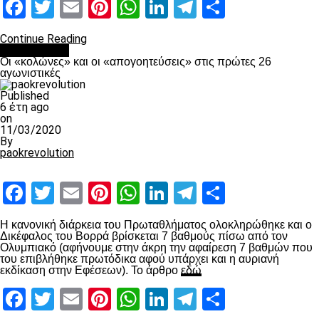
Facebook
Twitter
Email
Pinterest
WhatsApp
LinkedIn
Telegram
Μοιραστ
Continue Reading
Ποδόσφαιρο
Οι «κολώνες» και οι «απογοητεύσεις» στις πρώτες 26
αγωνιστικές
Published
6 έτη ago
on
11/03/2020
By
paokrevolution
Facebook
Twitter
Email
Pinterest
WhatsApp
LinkedIn
Telegram
Μοιραστ
Η κανονική διάρκεια του Πρωταθλήματος ολοκληρώθηκε και ο
Δικέφαλος του Βορρά βρίσκεται 7 βαθμούς πίσω από τον
Ολυμπιακό (αφήνουμε στην άκρη την αφαίρεση 7 βαθμών που
του επιβλήθηκε πρωτόδικα αφού υπάρχει και η αυριανή
εκδίκαση στην Εφέσεων). Το άρθρο
εδώ
Facebook
Twitter
Email
Pinterest
WhatsApp
LinkedIn
Telegram
Μοιραστ