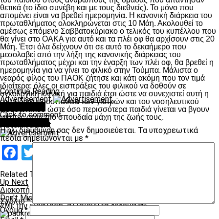
θετικά (το ίδιο συνέβη και με τους διεθνείς). Το μόνο που
απομένει είναι να βρεθεί ημερομηνία. Η κανονική διάρκεια του
πρωταθλήματος ολοκληρώνεται στις 10 Μάη. Ακολουθεί το
αμέσως επόμενο Σαββατοκύριακο ο τελικός του κυπέλλου που
θα γίνει στο ΟΑΚΑ για αυτό και τα πλέι οφ θα αρχίσουν στις 20
Μάη. Έτσι όλα δείχνουν ότι σε αυτό το δεκαήμερο που
μεσολαβεί από την λήξη της κανονικής διάρκειας του
πρωταθλήματος μέχρι και την έναρξη των πλέι οφ, θα βρεθεί η
ημερομηνία για να γίνει το φιλικό στην Τούμπα. Μάλιστα ο
νεαρός φίλος του ΠΑΟΚ ζήτησε και κάτι ακόμη που τον τιμά
ιδιαίτερα: όλες οι εισπράξεις του φιλικού να δοθούν σε
Continue Reading
ογκολογική κλινική για παιδιά έτσι ώστε να συνεχιστεί αυτή η
Advertisement
σπουδαία προσπάθεια των γιατρών και του νοσηλευτικού
You may like
προσωπικού ώστε όσο περισσότερα παιδιά γίνεται να βγουν
Click to comment
νικητές στην πιο σπουδαία μάχη της ζωής τους.
Leave a Reply
Advertisement
Η ηλ. διεύθυνση σας δεν δημοσιεύεται.
Τα υποχρεωτικά
πεδία σημειώνονται με
*
Facebook
Twitter
Email
Pinterest
WhatsApp
LinkedIn
Telegram
Μοιραστ
Related Topics:
Up Next
Διακοπή και διαιτησία λύγισαν τον ΠΑΟΚ στην Κυψέλη
Don't Miss
Σχόλιο
*
«Με την εξόφληση, αλλάζουν τα δεδομένα»
Όνομα
*