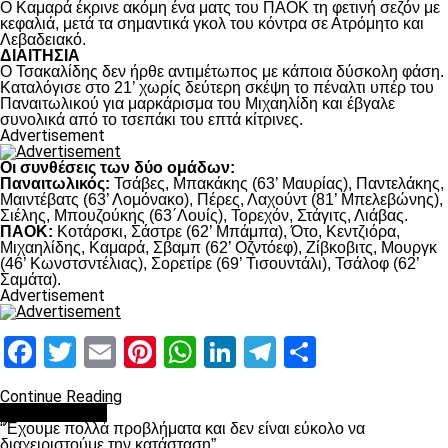
Ο Καμαρά έκρινε ακόμη ένα ματς του ΠΑΟΚ τη φετινή σεζόν με
κεφαλιά, μετά τα σημαντικά γκολ του κόντρα σε Ατρόμητο και
Λεβαδειακό.
ΔΙΑΙΤΗΣΙΑ
Ο Τσακαλίδης δεν ήρθε αντιμέτωπος με κάποια δύσκολη φάση.
Καταλόγισε στο 21’ χωρίς δεύτερη σκέψη το πέναλτι υπέρ του
Παναιτωλικού για μαρκάρισμα του Μιχαηλίδη και έβγαλε
συνολικά από το τσεπάκι του επτά κίτρινες.
Advertisement
Οι συνθέσεις των δύο ομάδων:
Παναιτωλικός:
Τσάβες, Μπακάκης (63’ Μαυρίας), Παντελάκης,
Μαιντέβατς (63’ Λομόνακο), Πέρες, Λαχούντ (81’ Μπελεβώνης),
Σιέλης, Μπουζούκης (63΄Λουίς), Τορεχόν, Στάγιτς, Λιάβας.
ΠΑΟΚ:
Κοτάρσκι, Σάστρε (62’ Μπάμπα), Ότο, Κεντζιόρα,
Μιχαηλίδης, Καμαρά, Σβαμπ (62’ Οζντόεφ), Ζίβκοβιτς, Μουργκ
(46’ Κωνστσντέλιας), Σορετίρε (69’ Τισουντάλι), Τσάλοφ (62’
Σαμάτα).
Advertisement
Facebook
Twitter
Email
Pinterest
WhatsApp
LinkedIn
Telegram
Μοιραστ
Continue Reading
πρωτοσέλιδο
“Έχουμε πολλά προβλήματα και δεν είναι εύκολο να
διαχειριστούμε την κατάσταση”