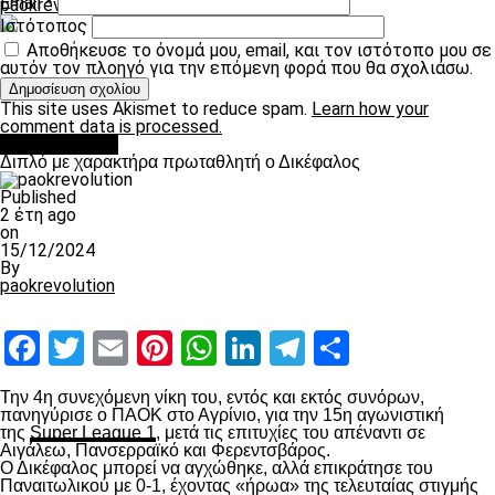
Email
*
paokrevolution
Ιστότοπος
Αποθήκευσε το όνομά μου, email, και τον ιστότοπο μου σε
αυτόν τον πλοηγό για την επόμενη φορά που θα σχολιάσω.
This site uses Akismet to reduce spam.
Learn how your
comment data is processed.
πρωτοσέλιδο
Διπλό με χαρακτήρα πρωταθλητή ο Δικέφαλος
Published
2 έτη ago
on
15/12/2024
By
paokrevolution
Facebook
Twitter
Email
Pinterest
WhatsApp
LinkedIn
Telegram
Μοιραστ
Την 4
η
συνεχόμενη νίκη του, εντός και εκτός συνόρων,
πανηγύρισε ο ΠΑΟΚ στο Αγρίνιο, για την 15
η
αγωνιστική
της
Super League 1
, μετά τις επιτυχίες του απέναντι σε
Αιγάλεω, Πανσερραϊκό και Φερεντσβάρος.
Ο Δικέφαλος μπορεί να αγχώθηκε, αλλά επικράτησε του
Παναιτωλικού με 0-1, έχοντας «ήρωα» της τελευταίας στιγμής