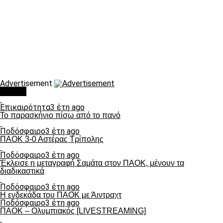
Advertisement
Τάσεις
Επικαιρότητα
3 έτη ago
Το παρασκήνιο πίσω από το πανό
Ποδόσφαιρο
3 έτη ago
ΠΑΟΚ 3-0 Αστέρας Τρίπολης
Ποδόσφαιρο
3 έτη ago
Έκλεισε η μεταγραφή Σαμάτα στον ΠΑΟΚ, μένουν τα
διαδικαστικά
Ποδόσφαιρο
3 έτη ago
Η ενδεκάδα του ΠΑΟΚ με Άιντραχτ
Ποδόσφαιρο
3 έτη ago
ΠΑΟΚ – Ολυμπιακός [LIVESTREAMING]