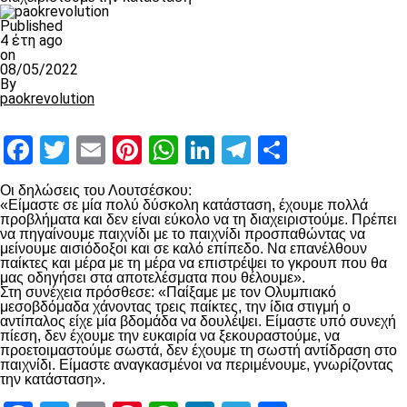
Published
4 έτη ago
on
08/05/2022
By
paokrevolution
Facebook
Twitter
Email
Pinterest
WhatsApp
LinkedIn
Telegram
Μοιραστ
Οι δηλώσεις του Λουτσέσκου:
«Είμαστε σε μία πολύ δύσκολη κατάσταση, έχουμε πολλά
προβλήματα και δεν είναι εύκολο να τη διαχειριστούμε. Πρέπει
να πηγαίνουμε παιχνίδι με το παιχνίδι προσπαθώντας να
μείνουμε αισιόδοξοι και σε καλό επίπεδο. Να επανέλθουν
παίκτες και μέρα με τη μέρα να επιστρέψει το γκρουπ που θα
μας οδηγήσει στα αποτελέσματα που θέλουμε».
Στη συνέχεια πρόσθεσε: «Παίξαμε με τον Ολυμπιακό
μεσοβδόμαδα χάνοντας τρεις παίκτες, την ίδια στιγμή ο
αντίπαλος είχε μία βδομάδα να δουλέψει. Είμαστε υπό συνεχή
πίεση, δεν έχουμε την ευκαιρία να ξεκουραστούμε, να
προετοιμαστούμε σωστά, δεν έχουμε τη σωστή αντίδραση στο
παιχνίδι. Είμαστε αναγκασμένοι να περιμένουμε, γνωρίζοντας
την κατάσταση».