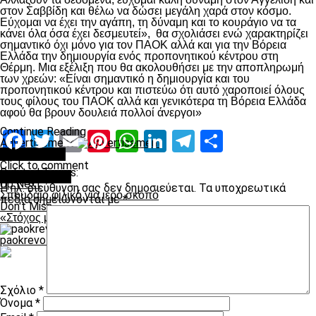
στον Σαββίδη και θέλω να δώσει μεγάλη χαρά στον κόσμο.
Εύχομαι να έχει την αγάπη, τη δύναμη και το κουράγιο να τα
κάνει όλα όσα έχει δεσμευτεί», θα σχολιάσει ενώ χαρακτηρίζει
σημαντικό όχι μόνο για τον ΠΑΟΚ αλλά και για την Βόρεια
Ελλάδα την δημιουργία ενός προπονητικού κέντρου στη
Θέρμη. Μια εξέλιξη που θα ακολουθήσει με την αποπληρωμή
των χρεών: «Είναι σημαντικό η δημιουργία και του
προπονητικού κέντρου και πιστεύω ότι αυτό χαροποιεί όλους
τους φίλους του ΠΑΟΚ αλλά και γενικότερα τη Βόρεια Ελλάδα
αφού θα βρουν δουλειά πολλοί άνεργοι»
Continue Reading
Facebook
Twitter
Email
Pinterest
WhatsApp
LinkedIn
Telegram
Μοιραστ
Advertisement
You may like
Click to comment
Related Topics:
Leave a Reply
Up Next
Η ηλ. διεύθυνση σας δεν δημοσιεύεται.
Τα υποχρεωτικά
Σπουδαίο φιλικό για ιερό σκοπό
πεδία σημειώνονται με
*
Don't Miss
«Στόχος μας, οι πενήντα τόνοι»
paokrevolution
Σχόλιο
*
Όνομα
*