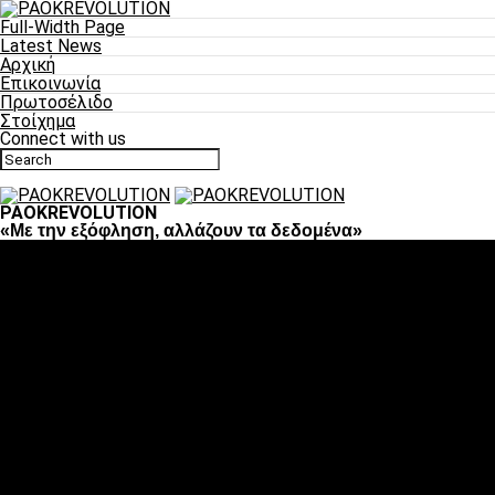
Full-Width Page
Latest News
Αρχική
Επικοινωνία
Πρωτοσέλιδο
Στοίχημα
Connect with us
PAOKREVOLUTION
«Με την εξόφληση, αλλάζουν τα δεδομένα»
Ποδόσφαιρο
«Πλέον έχουμε αλλάξει σαν ομάδα, παίξαμε σαν ένα»
«Το πιο σημαντικό είναι η αυτοπεποίθηση των
ποδοσφαιριστών»
«Πάμε να διεκδικήσουμε την οκτάδα»
«Είναι απόλαυση να παίζεις για τον κόσμο του ΠΑΟΚ»
«Θα τα δώσουμε όλα κόντρα στη Λιόν για την οκτάδα»
Μπάσκετ