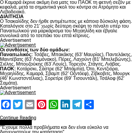
Ο Καμαρά έκρινε ακόμη ένα ματς του ΠΑΟΚ τη φετινή σεζόν με
κεφαλιά, μετά τα σημαντικά γκολ του κόντρα σε Ατρόμητο και
Λεβαδειακό.
ΔΙΑΙΤΗΣΙΑ
Ο Τσακαλίδης δεν ήρθε αντιμέτωπος με κάποια δύσκολη φάση.
Καταλόγισε στο 21’ χωρίς δεύτερη σκέψη το πέναλτι υπέρ του
Παναιτωλικού για μαρκάρισμα του Μιχαηλίδη και έβγαλε
συνολικά από το τσεπάκι του επτά κίτρινες.
Advertisement
Οι συνθέσεις των δύο ομάδων:
Παναιτωλικός:
Τσάβες, Μπακάκης (63’ Μαυρίας), Παντελάκης,
Μαιντέβατς (63’ Λομόνακο), Πέρες, Λαχούντ (81’ Μπελεβώνης),
Σιέλης, Μπουζούκης (63΄Λουίς), Τορεχόν, Στάγιτς, Λιάβας.
ΠΑΟΚ:
Κοτάρσκι, Σάστρε (62’ Μπάμπα), Ότο, Κεντζιόρα,
Μιχαηλίδης, Καμαρά, Σβαμπ (62’ Οζντόεφ), Ζίβκοβιτς, Μουργκ
(46’ Κωνστσντέλιας), Σορετίρε (69’ Τισουντάλι), Τσάλοφ (62’
Σαμάτα).
Advertisement
Facebook
Twitter
Email
Pinterest
WhatsApp
LinkedIn
Telegram
Μοιραστ
Continue Reading
πρωτοσέλιδο
“Έχουμε πολλά προβλήματα και δεν είναι εύκολο να
διαχειριστούμε την κατάσταση”