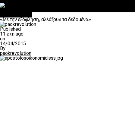
Στο OPEN τα προκριματικά, στη NOVA τα του πρωταθλήματος
Σαν σήμερα: Οταν “έφυγε” ο Λόραντ
πρωτοσέλιδο
«Με την εξόφληση, αλλάζουν τα δεδομένα»
Published
11 έτη ago
on
14/04/2015
By
paokrevolution