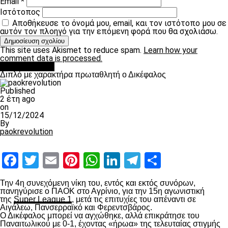
Email
*
Ιστότοπος
Αποθήκευσε το όνομά μου, email, και τον ιστότοπο μου σε
αυτόν τον πλοηγό για την επόμενη φορά που θα σχολιάσω.
This site uses Akismet to reduce spam.
Learn how your
comment data is processed.
πρωτοσέλιδο
Διπλό με χαρακτήρα πρωταθλητή ο Δικέφαλος
Published
2 έτη ago
on
15/12/2024
By
paokrevolution
Facebook
Twitter
Email
Pinterest
WhatsApp
LinkedIn
Telegram
Μοιραστ
Την 4
η
συνεχόμενη νίκη του, εντός και εκτός συνόρων,
πανηγύρισε ο ΠΑΟΚ στο Αγρίνιο, για την 15
η
αγωνιστική
της
Super League 1
, μετά τις επιτυχίες του απέναντι σε
Αιγάλεω, Πανσερραϊκό και Φερεντσβάρος.
Ο Δικέφαλος μπορεί να αγχώθηκε, αλλά επικράτησε του
Παναιτωλικού με 0-1, έχοντας «ήρωα» της τελευταίας στιγμής