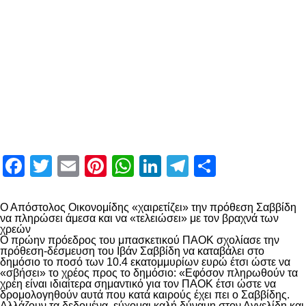
Facebook
Twitter
Email
Pinterest
WhatsApp
LinkedIn
Telegram
Μοιραστ
Ο Απόστολος Οικονομίδης «χαιρετίζει» την πρόθεση Σαββίδη
να πληρώσει άμεσα και να «τελειώσει» με τον βραχνά των
χρεών
Ο πρώην πρόεδρος του μπασκετικού ΠΑΟΚ σχολίασε την
πρόθεση-δέσμευση του Ιβάν Σαββίδη να καταβάλει στο
δημόσιο το ποσό των 10.4 εκατομμυρίων ευρώ έτσι ώστε να
«σβήσει» το χρέος προς το δημόσιο: «Εφόσον πληρωθούν τα
χρέη είναι ιδιαίτερα σημαντικό για τον ΠΑΟΚ έτσι ώστε να
δρομολογηθούν αυτά που κατά καιρούς έχει πει ο Σαββίδης.
Αλλάζουν τα δεδομένα, εύχομαι καλή δύναμη στον Αγγελίδη και