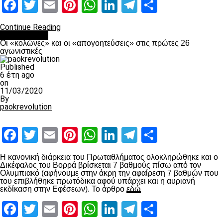
Facebook
Twitter
Email
Pinterest
WhatsApp
LinkedIn
Telegram
Μοιραστ
Continue Reading
Ποδόσφαιρο
Οι «κολώνες» και οι «απογοητεύσεις» στις πρώτες 26
αγωνιστικές
Published
6 έτη ago
on
11/03/2020
By
paokrevolution
Facebook
Twitter
Email
Pinterest
WhatsApp
LinkedIn
Telegram
Μοιραστ
Η κανονική διάρκεια του Πρωταθλήματος ολοκληρώθηκε και ο
Δικέφαλος του Βορρά βρίσκεται 7 βαθμούς πίσω από τον
Ολυμπιακό (αφήνουμε στην άκρη την αφαίρεση 7 βαθμών που
του επιβλήθηκε πρωτόδικα αφού υπάρχει και η αυριανή
εκδίκαση στην Εφέσεων). Το άρθρο
εδώ
Facebook
Twitter
Email
Pinterest
WhatsApp
LinkedIn
Telegram
Μοιραστ