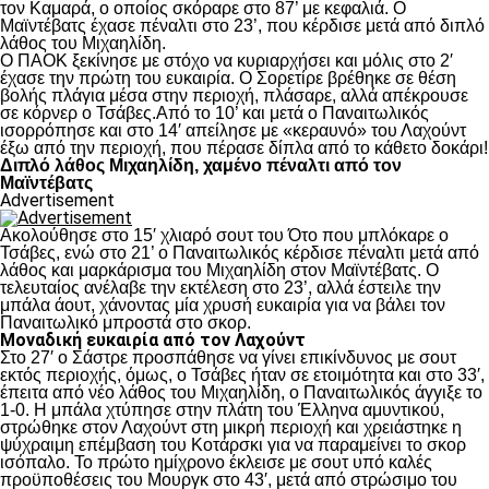
τον Καμαρά, ο οποίος σκόραρε στο 87’ με κεφαλιά. Ο
Μαϊντέβατς έχασε πέναλτι στο 23’, που κέρδισε μετά από διπλό
λάθος του Μιχαηλίδη.
Ο ΠΑΟΚ ξεκίνησε με στόχο να κυριαρχήσει και μόλις στο 2′
έχασε την πρώτη του ευκαιρία. Ο Σορετίρε βρέθηκε σε θέση
βολής πλάγια μέσα στην περιοχή, πλάσαρε, αλλά απέκρουσε
σε κόρνερ ο Τσάβες.Από το 10’ και μετά ο Παναιτωλικός
ισορρόπησε και στο 14′ απείλησε με «κεραυνό» του Λαχούντ
έξω από την περιοχή, που πέρασε δίπλα από το κάθετο δοκάρι!
Διπλό λάθος Μιχαηλίδη, χαμένο πέναλτι από τον
Μαϊντέβατς
Advertisement
Ακολούθησε στο 15′ χλιαρό σουτ του Ότο που μπλόκαρε ο
Τσάβες, ενώ στο 21’ ο Παναιτωλικός κέρδισε πέναλτι μετά από
λάθος και μαρκάρισμα του Μιχαηλίδη στον Μαϊντέβατς. Ο
τελευταίος ανέλαβε την εκτέλεση στο 23’, αλλά έστειλε την
μπάλα άουτ, χάνοντας μία χρυσή ευκαιρία για να βάλει τον
Παναιτωλικό μπροστά στο σκορ.
Μοναδική ευκαιρία από τον Λαχούντ
Στο 27′ ο Σάστρε προσπάθησε να γίνει επικίνδυνος με σουτ
εκτός περιοχής, όμως, ο Τσάβες ήταν σε ετοιμότητα και στο 33′,
έπειτα από νέο λάθος του Μιχαηλίδη, ο Παναιτωλικός άγγιξε το
1-0. Η μπάλα χτύπησε στην πλάτη του Έλληνα αμυντικού,
στρώθηκε στον Λαχούντ στη μικρή περιοχή και χρειάστηκε η
ψύχραιμη επέμβαση του Κοτάρσκι για να παραμείνει το σκορ
ισόπαλο. Το πρώτο ημίχρονο έκλεισε με σουτ υπό καλές
προϋποθέσεις του Μουργκ στο 43′, μετά από στρώσιμο του