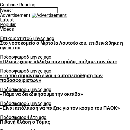
Continue Reading
Advertisement
Latest
Popular
Videos
Επικαιρότητα
6 μήνες ago
Στο νοσοκομείο ο Μιρτσέα Λουτσέσκου, επιδεινώθηκε η
υγεία του
Ποδόσφαιρο
6 μήνες ago
«Πλέον έχουμε αλλάξει σαν ομάδα, παίξαμε σαν ένα»
Ποδόσφαιρο
6 μήνες ago
«Το πιο σημαντικό είναι η αυτοπεποίθηση των
ποδοσφαιριστών»
Ποδόσφαιρο
6 μήνες ago
«Πάμε να διεκδικήσουμε την οκτάδα»
Ποδόσφαιρο
6 μήνες ago
«Είναι απόλαυση να παίζεις για τον κόσμο του ΠΑΟΚ»
Ποδόσφαιρο
4 έτη ago
Πιθανή θλάση ο Τόμας