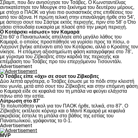
Σβαμπ, που δεν ανησύχησε τον Τσάβες. Ο Κωνσταντέλιας
αντικατέστησε τον Μουργκ στο ξεκίνημα του δευτέρου μέρους,
με στόχο ο ΠΑΟΚ να γίνει πιο ουσιαστικός στις επιθέσεις του
από τον άξονα. Η πρώτη τελική στην επανάληψη ήρθε στο 54′,
με άστοχο σουτ του Σάστρε εκτός περιοχής, πριν στο 58′ ο Ότο
χάσει σπουδαία ευκαιρία με πλασέ από την μικρή περιοχή.
Ο Κοτάρσκι «έσωσε» τον Καμαρά
Στο 60’ ο Παναιτωλικός απείλησε από μεγάλο λάθος του
Καμαρά, ο οποίος προσπάθησε να γυρίσει προς τα πίσω, ο
Λαχούντ βγήκε απέναντι από τον Κοτάρσκι, αλλά ο Κροάτης τον
νίκησε. Η επόμενη αξιοσημείωτη φάση καταγράφηκε στο 78’,
με γύρισμα του Ζίβκοβιτς στην καρδιά της περιοχής και
επέμβαση του Τσάβες προ του επερχόμενου Τισουντάλι.
Advertisement
Ο Τσάβες είπε «όχι» σε σουτ του Ζίβκοβιτς
Δύο λεπτά αργότερα, ο Τσάβες έσωσε με το πόδι στην κλειστή
του γωνία, μετά από σουτ του Ζίβκοβιτς και στην επόμενη φάση
ο Καμαρά είδε σε κεφαλιά του τη μπάλα να φεύγει ελάχιστα
πάνω από την εστία.
Λύτρωση στο 87’
Το πολυπόθητο γκολ για τον ΠΑΟΚ ήρθε, τελικά, στο 87′. Ο
Ζίβκοβιτς εκτέλεσε κόρνερ και ο Μαντί Καμαρά με κεφαλιά
ακριβείας έστειλε τη μπάλα στο βάθος της εστίας του
Παναιτωλικού, γράφοντας το 0-1.
Advertisement
MVP