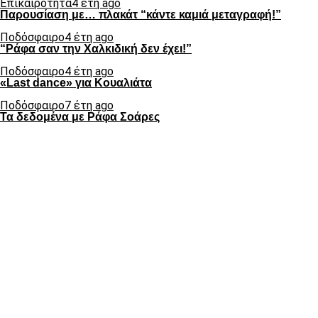
Επικαιρότητα
4 έτη ago
Παρουσίαση με… πλακάτ “κάντε καμιά μεταγραφή!”
Ποδόσφαιρο
4 έτη ago
“Ράφα σαν την Χαλκιδική δεν έχει!”
Ποδόσφαιρο
4 έτη ago
«Last dance» για Κουαλιάτα
Ποδόσφαιρο
7 έτη ago
Τα δεδομένα με Ράφα Σοάρες