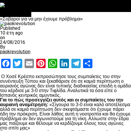
Στο OPEN τα προκριματικά, στη NOVA τα του πρωταθλήματος
Σαν σήμερα: Οταν “έφυγε” ο Λόραντ
Επικαιρότητα
«Σοβαροί για να μην έχουμε πρόβλημα»
Published
10 έτη ago
on
24/08/2016
By
paokrevolution
Facebook
Twitter
Email
Pinterest
WhatsApp
LinkedIn
Telegram
Μοιραστ
Ο Χοσέ Κρέσπο εκπροσώπησε τους συμπαίκτες του στην
συνέντευξη Τύπου και ξεκαθάρισε ότι σε καμιά περίπτωση ο
αυριανός αγώνας δεν είναι τυπικής διαδικασίας επειδή η ομάδα
του κέρδισε με 3-0 στην Τιφλίδα. Αναλυτικά τα όσα είπε ο
Ισπανός κεντρικός αμυντικός.
Για το πώς προσεγγίζει αυτός και οι συμπαίκτες του την
αυριανή αναμέτρηση:
«Σίγουρα το 3-0 είναι καλό αποτέλεσμα
αλλά σε καμιά περίπτωση δεν σκεφτόμαστε ότι έχουμε πάρει
ήδη την πρόκριση. Είναι λάθος αυτή η νοοτροπία και θα έχουμε
πρόβλημα αν δεν αγωνιστούμε για τη νίκη. Αλλωστε στην έδρα
μας παίζουμε και θέλουμε να κερδίζουμε όλους τους αγώνες
στο σπίτι μας»