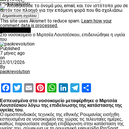
paokrevolution
Αποθήκευσε το όνομά μου, email, και τον ιστότοπο μου σε
αυτόν τον πλοηγό για την επόμενη φορά που θα σχολιάσω.
This site uses Akismet to reduce spam.
Learn how your
comment data is processed.
Επικαιρότητα
Στο νοσοκομείο ο Μιρτσέα Λουτσέσκου, επιδεινώθηκε η υγεία
του
Published
7 μήνες ago
on
23/01/2026
By
paokrevolution
Facebook
Twitter
Email
Pinterest
WhatsApp
LinkedIn
Telegram
Μοιραστ
Εσπευσμένα στο νοσοκομείο μεταφέρθηκε ο Μιρτσέα
Λουτσέσκου λόγω της επιδείνωσης της κατάστασης της
υγείας του.
Ο ομοσπονδιακός τεχνικός της εθνικής Ρουμανίας εισήχθη
εσπευσμένα σε νοσοκομείο της χώρας τις τελευταίες ημέρες,
καθώς παρουσίασε σοβαρή επιβάρυνση στην κατάσταση της
υγείας του, σύμφωνα με τη ρουμανική εφημερίδα ProSport.