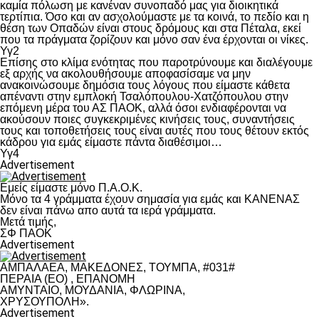
καμία πόλωση με κανέναν συνοπαδό μας για διοικητικά
τερτίπια. Όσο και αν ασχολούμαστε με τα κοινά, το πεδίο και η
θέση των Οπαδών είναι στους δρόμους και στα Πέταλα, εκεί
που τα πράγματα ζορίζουν και μόνο σαν ένα έρχονται οι νίκες.
Υγ2
Επίσης στο κλίμα ενότητας που παροτρύνουμε και διαλέγουμε
εξ αρχής να ακολουθήσουμε αποφασίσαμε να μην
ανακοινώσουμε δημόσια τους λόγους που είμαστε κάθετα
απέναντι στην εμπλοκή Τσαλόπουλου-Χατζόπουλου στην
επόμενη μέρα του ΑΣ ΠΑΟΚ, αλλά όσοι ενδιαφέρονται να
ακούσουν ποιες συγκεκριμένες κινήσεις τους, συναντήσεις
τους και τοποθετήσεις τους είναι αυτές που τους θέτουν εκτός
κάδρου για εμάς είμαστε πάντα διαθέσιμοι…
Υγ4
Advertisement
Εμείς είμαστε μόνο Π.Α.Ο.Κ.
Μόνο τα 4 γράμματα έχουν σημασία για εμάς και ΚΑΝΕΝΑΣ
δεν είναι πάνω απο αυτά τα ιερά γράμματα.
Μετά τιμής,
ΣΦ ΠΑΟΚ
Advertisement
ΑΜΠΑΛΑΕΑ, ΜΑΚΕΔΟΝΕΣ, ΤΟΥΜΠΑ, #031#
ΠΕΡΑΙΑ (ΕΟ) , ΕΠΑΝΟΜΗ
ΑΜΥΝΤΑΙΟ, ΜΟΥΔΑΝΙΑ, ΦΛΩΡΙΝΑ,
ΧΡΥΣΟΥΠΟΛΗ».
Advertisement