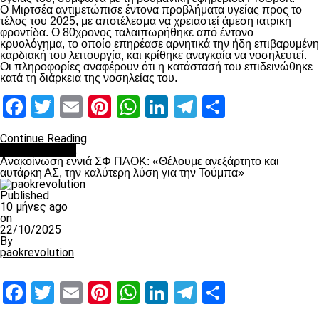
Ο Μιρτσέα αντιμετώπισε έντονα προβλήματα υγείας προς το
τέλος του 2025, με αποτέλεσμα να χρειαστεί άμεση ιατρική
φροντίδα. Ο 80χρονος ταλαιπωρήθηκε από έντονο
κρυολόγημα, το οποίο επηρέασε αρνητικά την ήδη επιβαρυμένη
καρδιακή του λειτουργία, και κρίθηκε αναγκαία να νοσηλευτεί.
Οι πληροφορίες αναφέρουν ότι η κατάστασή του επιδεινώθηκε
κατά τη διάρκεια της νοσηλείας του.
Facebook
Twitter
Email
Pinterest
WhatsApp
LinkedIn
Telegram
Μοιραστ
Continue Reading
Επικαιρότητα
Ανακοίνωση εννιά ΣΦ ΠΑΟΚ: «Θέλουμε ανεξάρτητο και
αυτάρκη ΑΣ, την καλύτερη λύση για την Τούμπα»
Published
10 μήνες ago
on
22/10/2025
By
paokrevolution
Facebook
Twitter
Email
Pinterest
WhatsApp
LinkedIn
Telegram
Μοιραστ