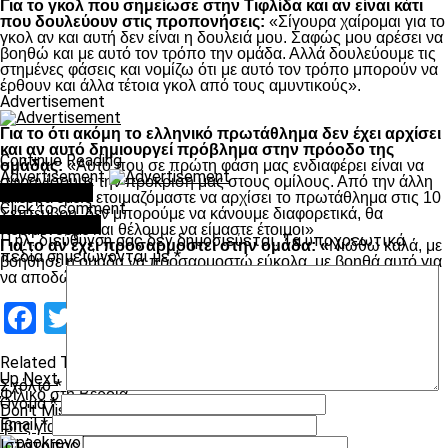
Για το γκολ που σημείωσε στην Τιφλίδα και αν είναι κάτι
που δουλεύουν στις προπονήσεις:
«Σίγουρα χαίρομαι για το
γκολ αν και αυτή δεν είναι η δουλειά μου. Σαφώς μου αρέσει να
βοηθώ και με αυτό τον τρόπο την ομάδα. Αλλά δουλεύουμε τις
στημένες φάσεις και νομίζω ότι με αυτό τον τρόπο μπορούν να
έρθουν και άλλα τέτοια γκολ από τους αμυντικούς».
Advertisement
Για το ότι ακόμη το ελληνικό πρωτάθλημα δεν έχει αρχίσει
και αν αυτό δημιουργεί πρόβλημα στην πρόοδο της
Continue Reading
ομάδας:
«Αυτό που σε πρώτη φάση μας ενδιαφέρει είναι να
Advertisement
σφραγίσουμε την πρόκριση μας στους ομίλους. Από την άλλη
You may like
πλευρά εμείς ετοιμαζόμαστε να αρχίσει το πρωτάθλημα στις 10
Click to comment
Σεπτέμβρη, δεν μπορούμε να κάνουμε διαφορετικά, θα
Leave a Reply
περιμένουμε και θέλουμε να είμαστε έτοιμοι»
Η ηλ. διεύθυνση σας δεν δημοσιεύεται.
Τα υποχρεωτικά
Για το αν έχει προσαρμοστεί στην ομάδα: «
Νιώθω καλά, με
πεδία σημειώνονται με
*
βοήθησε η ομάδα να προσαρμοστώ εύκολα, με βοηθά αυτό για
να αποδώσω τα μέγιστα ενώ ζω σε μια πολύ ωραία πόλη».
Facebook
Twitter
Email
Pinterest
WhatsApp
LinkedIn
Telegram
Μοιραστ
Related Topics:
Up Next
Σχόλιο
*
Φιλικό στη Βέροια
Όνομα
*
Don't Miss
Email
*
Ιβιτς για Τζιόλη, Κάτσε και μεταγραφές!
Ιστότοπος