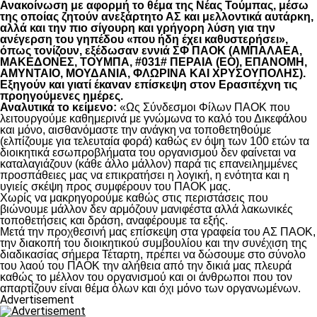
Ανακοίνωση με αφορμή το θέμα της Νέας Τούμπας, μέσω
της οποίας ζητούν ανεξάρτητο ΑΣ και μελλοντικά αυτάρκη,
αλλά και την πιο σίγουρη και γρήγορη λύση για την
ανέγερση του γηπέδου «που ήδη έχει καθυστερήσει»,
όπως τονίζουν, εξέδωσαν εννιά ΣΦ ΠΑΟΚ (ΑΜΠΑΛΑΕΑ,
ΜΑΚΕΔΟΝΕΣ, ΤΟΥΜΠΑ, #031# ΠΕΡΑΙΑ (ΕΟ), ΕΠΑΝΟΜΗ,
ΑΜΥΝΤΑΙΟ, ΜΟΥΔΑΝΙΑ, ΦΛΩΡΙΝΑ ΚΑΙ ΧΡΥΣΟΥΠΟΛΗΣ).
Εξηγούν και γιατί έκαναν επίσκεψη στον Ερασιτέχνη τις
προηγούμενες ημέρες.
Αναλυτικά το κείμενο:
«Ως Σύνδεσμοι Φίλων ΠΑΟΚ που
λειτουργούμε καθημερινά με γνώμωνα το καλό του Δικεφάλου
και μόνο, αισθανόμαστε την ανάγκη να τοποθετηθούμε
(ελπίζουμε για τελευταία φορά) καθώς εν όψη των 100 ετών τα
διοικητικά εσωπροβλήματα του οργανισμού δεν φαίνεται να
καταλαγιάζουν (κάθε άλλο μάλλον) παρά τις επανειλημμένες
προσπάθειες μας να επικρατήσει η λογική, η ενότητα και η
υγιείς σκέψη προς συμφέρουν του ΠΑΟΚ μας.
Χωρίς να μακρηγορούμε καθώς στις περιστάσεις που
βιώνουμε μάλλον δεν αρμόζουν μανιφέστα αλλά λακωνικές
τοποθετήσεις και δράση, αναφέρουμε τα εξής.
Μετά την προχθεσινή μας επίσκεψη στα γραφεία του ΑΣ ΠΑΟΚ,
την διακοπή του διοικητικού συμβουλίου και την συνέχιση της
διαδικασίας σήμερα Τέταρτη, πρέπει να δώσουμε στο σύνολο
του λαού του ΠΑΟΚ την αλήθεια από την δικιά μας πλευρά
καθώς το μέλλον του οργανισμού και οι άνθρωποι που τον
απαρτίζουν είναι θέμα όλων και όχι μόνο των οργανωμένων.
Advertisement