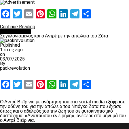
Facebook
Twitter
Email
Pinterest
WhatsApp
LinkedIn
Telegram
Μοιραστ
Continue Reading
Επικαιρότητα
Συγκλονισμένος και ο Αντρέ με την απώλεια του Ζότα
Published
1 έτος ago
on
03/07/2025
By
paokrevolution
Facebook
Twitter
Email
Pinterest
WhatsApp
LinkedIn
Telegram
Μοιραστ
Ο Αντρέ Βιεϊρίνια με ανάρτηση του στα social media εξέφρασε
την οδύνη του για την απώλεια του Ντιόγκο Ζότα που έχασε
όπως και ο αδελφός του την ζωή του σε αυτοκινητιστικό
δυστύχημα. «Αναπαύσου εν ειρήνη», ανέφερε στο μήνυμά του
ο Αντρέ Βιεϊρίνια.