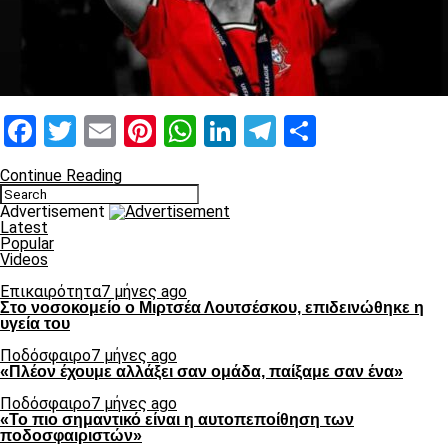
Facebook
Twitter
Email
Pinterest
WhatsApp
LinkedIn
Telegram
Μοιραστ
Continue Reading
Advertisement
Latest
Popular
Videos
Επικαιρότητα
7 μήνες ago
Στο νοσοκομείο ο Μιρτσέα Λουτσέσκου, επιδεινώθηκε η
υγεία του
Ποδόσφαιρο
7 μήνες ago
«Πλέον έχουμε αλλάξει σαν ομάδα, παίξαμε σαν ένα»
Ποδόσφαιρο
7 μήνες ago
«Το πιο σημαντικό είναι η αυτοπεποίθηση των
ποδοσφαιριστών»