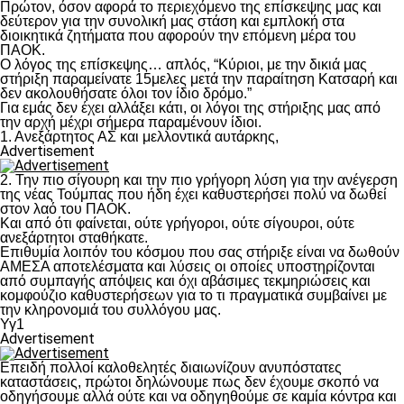
Πρώτον, όσον αφορά το περιεχόμενο της επίσκεψης μας και
δεύτερον για την συνολική μας στάση και εμπλοκή στα
διοικητικά ζητήματα που αφορούν την επόμενη μέρα του
ΠΑΟΚ.
Ο λόγος της επίσκεψης… απλός, “Κύριοι, με την δικιά μας
στήριξη παραμείνατε 15μελες μετά την παραίτηση Κατσαρή και
δεν ακολουθήσατε όλοι τον ίδιο δρόμο.”
Για εμάς δεν έχει αλλάξει κάτι, οι λόγοι της στήριξης μας από
την αρχή μέχρι σήμερα παραμένουν ίδιοι.
1. Ανεξάρτητος ΑΣ και μελλοντικά αυτάρκης,
Advertisement
2. Την πιο σίγουρη και την πιο γρήγορη λύση για την ανέγερση
της νέας Τούμπας που ήδη έχει καθυστερήσει πολύ να δωθεί
στον λαό του ΠΑΟΚ.
Και από ότι φαίνεται, ούτε γρήγοροι, ούτε σίγουροι, ούτε
ανεξάρτητοι σταθήκατε.
Επιθυμία λοιπόν του κόσμου που σας στήριξε είναι να δωθούν
ΑΜΕΣΑ αποτελέσματα και λύσεις οι οποίες υποστηρίζονται
από συμπαγής απόψεις και όχι αβάσιμες τεκμηριώσεις και
κομφούζιο καθυστερήσεων για το τι πραγματικά συμβαίνει με
την κληρονομιά του συλλόγου μας.
Υγ1
Advertisement
Επειδή πολλοί καλοθελητές διαιωνίζουν ανυπόστατες
καταστάσεις, πρώτοι δηλώνουμε πως δεν έχουμε σκοπό να
οδηγήσουμε αλλά ούτε και να οδηγηθούμε σε καμία κόντρα και