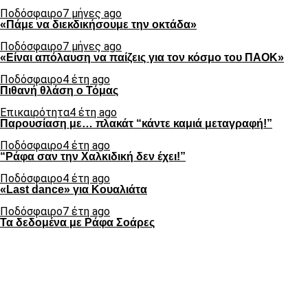
Ποδόσφαιρο
7 μήνες ago
«Πάμε να διεκδικήσουμε την οκτάδα»
Ποδόσφαιρο
7 μήνες ago
«Είναι απόλαυση να παίζεις για τον κόσμο του ΠΑΟΚ»
Ποδόσφαιρο
4 έτη ago
Πιθανή θλάση ο Τόμας
Επικαιρότητα
4 έτη ago
Παρουσίαση με… πλακάτ “κάντε καμιά μεταγραφή!”
Ποδόσφαιρο
4 έτη ago
“Ράφα σαν την Χαλκιδική δεν έχει!”
Ποδόσφαιρο
4 έτη ago
«Last dance» για Κουαλιάτα
Ποδόσφαιρο
7 έτη ago
Τα δεδομένα με Ράφα Σοάρες