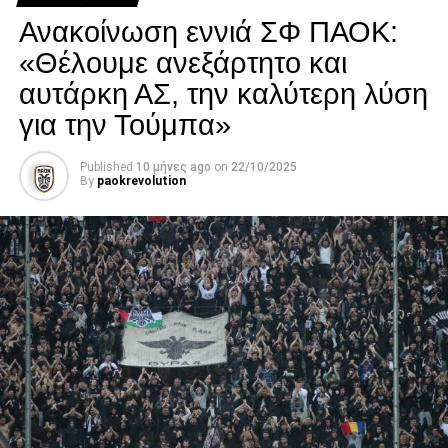
νοσηλείας του.
Ανακοίνωση εννιά ΣΦ ΠΑΟΚ:
Facebook
Twitter
Email
Pinterest
WhatsApp
LinkedIn
Telegram
Μοιρασ
«Θέλουμε ανεξάρτητο και
αυτάρκη ΑΣ, την καλύτερη λύση
για την Τούμπα»
Published
10 μήνες ago
on
22/10/2025
By
paokrevolution