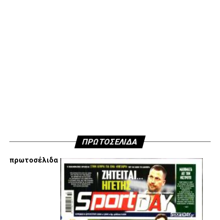
μην ανακοινώσουμε δημόσια τους λόγους που είμαστε
κάθετα απέναντι στην εμπλοκή Τσαλόπουλου-
Χατζόπουλου στην επόμενη μέρα του ΑΣ ΠΑΟΚ, αλλά
όσοι ενδιαφέρονται να ακούσουν ποιες συγκεκριμένες
κινήσεις τους, συναντήσεις τους και τοποθετήσεις τους
είναι αυτές που τους θέτουν εκτός κάδρου για εμάς
είμαστε πάντα διαθέσιμοι…
Υγ4
ADVERTISEMENT
ΠΡΩΤΟΣΕΛΙΔΑ
πρωτοσέλιδα
Εμείς είμαστε μόνο Π.Α.Ο.Κ.
Μόνο τα 4 γράμματα έχουν σημασία για εμάς και
ΚΑΝΕΝΑΣ δεν είναι πάνω απο αυτά τα ιερά γράμματα.