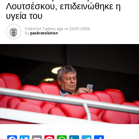
Λουτσέσκου, επιδεινώθηκε η
υγεία του
Published
7 μήνες ago
on
23/01/2026
By
paokrevolution