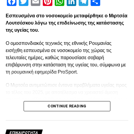
Facebook
Twitter
Email
Pinterest
WhatsApp
LinkedIn
Telegram
Μοιρασ
Εσπευσμένα στο νοσοκομείο μεταφέρθηκε ο Μιρτσέα
Λουτσέσκου λόγω της επιδείνωσης της κατάστασης
της υγείας του.
Ο ομοσπονδιακός τεχνικός της εθνικής Ρουμανίας
εισήχθη εσπευσμένα σε νοσοκομείο της χώρας τις
τελευταίες ημέρες, καθώς παρουσίασε σοβαρή
επιβάρυνση στην κατάσταση της υγείας του, σύμφωνα με
τη ρουμανική εφημερίδα ProSport.
Ο Μιρτσέα αντιμετώπισε έντονα προβλήματα υγείας προς
το τέλος του 2025, με αποτέλεσμα να χρειαστεί άμεση
ιατρική φροντίδα. Ο 80χρονος ταλαιπωρήθηκε από έντονο
CONTINUE READING
κρυολόγημα, το οποίο επηρέασε αρνητικά την ήδη
επιβαρυμένη καρδιακή του λειτουργία, και κρίθηκε
αναγκαία να νοσηλευτεί. Οι πληροφορίες αναφέρουν ότι η
κατάστασή του επιδεινώθηκε κατά τη διάρκεια της
ΕΠΙΚΑΙΡΌΤΗΤΑ