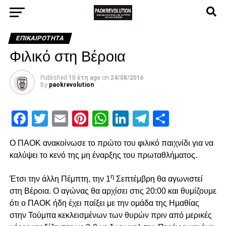
ΕΠΙΚΑΙΡΌΤΗΤΑ
Φιλικό στη Βέροια
Published
10 έτη ago
on
24/08/2016
By
paokrevolution
Facebook
Twitter
Email
Pinterest
WhatsApp
LinkedIn
Telegram
Μοιρασ
Ο ΠΑΟΚ ανακοίνωσε το πρώτο του φιλικό παιχνίδι για να
καλύψει το κενό της μη έναρξης του πρωταθλήματος.
η
Έτσι την άλλη Πέμπτη, την 1
Σεπτέμβρη θα αγωνιστεί
στη Βέροια. Ο αγώνας θα αρχίσει στις 20:00 και θυμίζουμε
ότι ο ΠΑΟΚ ήδη έχει παίξει με την ομάδα της Ημαθίας
στην Τούμπα κεκλεισμένων των θυρών πριν από μερικές