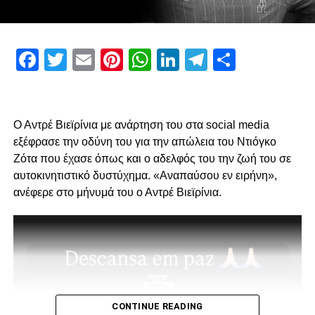
ADVERTISEMENT
Facebook
Twitter
Email
Pinterest
WhatsApp
LinkedIn
Telegram
Μοιρασ
Πρώτον, όσον αφορά το περιεχόμενο της επίσκεψης μας
και δεύτερον για την συνολική μας στάση και εμπλοκή στα
διοικητικά ζητήματα που αφορούν την επόμενη μέρα του
Ο Αντρέ Βιεϊρίνια με ανάρτηση του στα social media
ΠΑΟΚ.
εξέφρασε την οδύνη του για την απώλεια του Ντιόγκο
Ζότα που έχασε όπως και ο αδελφός του την ζωή του σε
Ο λόγος της επίσκεψης… απλός, “Κύριοι, με την δικιά μας
αυτοκινητιστικό δυστύχημα. «Αναπαύσου εν ειρήνη»,
στήριξη παραμείνατε 15μελες μετά την παραίτηση
ανέφερε στο μήνυμά του ο Αντρέ Βιεϊρίνια.
Κατσαρή και δεν ακολουθήσατε όλοι τον ίδιο δρόμο.”
Για εμάς δεν έχει αλλάξει κάτι, οι λόγοι της στήριξης μας
από την αρχή μέχρι σήμερα παραμένουν ίδιοι.
1. Ανεξάρτητος ΑΣ και μελλοντικά αυτάρκης,
CONTINUE READING