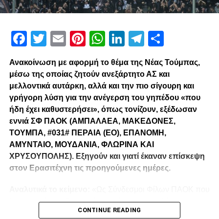
Facebook
Twitter
Email
Pinterest
WhatsApp
LinkedIn
Telegram
Μοιρασ
Ανακοίνωση με αφορμή το θέμα της Νέας Τούμπας,
μέσω της οποίας ζητούν ανεξάρτητο ΑΣ και
μελλοντικά αυτάρκη, αλλά και την πιο σίγουρη και
γρήγορη λύση για την ανέγερση του γηπέδου «που
ήδη έχει καθυστερήσει», όπως τονίζουν, εξέδωσαν
εννιά ΣΦ ΠΑΟΚ (ΑΜΠΑΛΑΕΑ, ΜΑΚΕΔΟΝΕΣ,
ΤΟΥΜΠΑ, #031# ΠΕΡΑΙΑ (ΕΟ), ΕΠΑΝΟΜΗ,
ΑΜΥΝΤΑΙΟ, ΜΟΥΔΑΝΙΑ, ΦΛΩΡΙΝΑ ΚΑΙ
ΧΡΥΣΟΥΠΟΛΗΣ). Εξηγούν και γιατί έκαναν επίσκεψη
στον Ερασιτέχνη τις προηγούμενες ημέρες.
Αναλυτικά το κείμενο:
«Ως Σύνδεσμοι Φίλων ΠΑΟΚ που
λειτουργούμε καθημερινά με γνώμωνα το καλό του
CONTINUE READING
Δικεφάλου και μόνο, αισθανόμαστε την ανάγκη να