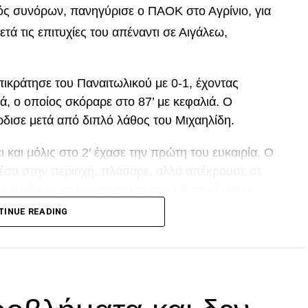
τός συνόρων, πανηγύρισε ο ΠΑΟΚ στο Αγρίνιο, για
μετά τις επιτυχίες του απέναντι σε Αιγάλεω,
ικράτησε του Παναιτωλικού με 0-1, έχοντας
ά, ο οποίος σκόραρε στο 87’ με κεφαλιά. Ο
ρδισε μετά από διπλό λάθος του Μιχαηλίδη.
και μόλις στο 2′ έχασε την πρώτη του ευκαιρία. Ο
μέσα στην περιοχή, πλάσαρε, αλλά απέκρουσε σε
ναιτωλικός ισορρόπησε και στο 14′ απείλησε με
οχή, που πέρασε δίπλα από το κάθετο δοκάρι!
TINUE READING
ι από τον Μαϊντέβατς
DVERTISEMENT