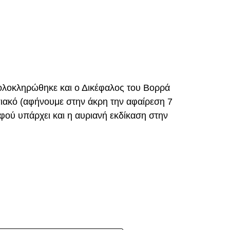
λικά, στο 87′. Ο Ζίβκοβιτς εκτέλεσε κόρνερ και ο
p
In
egram
οιραστείτε
ε τη μπάλα στο βάθος της εστίας του
ολοκληρώθηκε και ο Δικέφαλος του Βορρά
ιακό (αφήνουμε στην άκρη την αφαίρεση 7
ού υπάρχει και η αυριανή εκδίκαση στην
DVERTISEMENT
p
In
egram
οιραστείτε
 τη φετινή σεζόν με κεφαλιά, μετά τα σημαντικά
ακό.