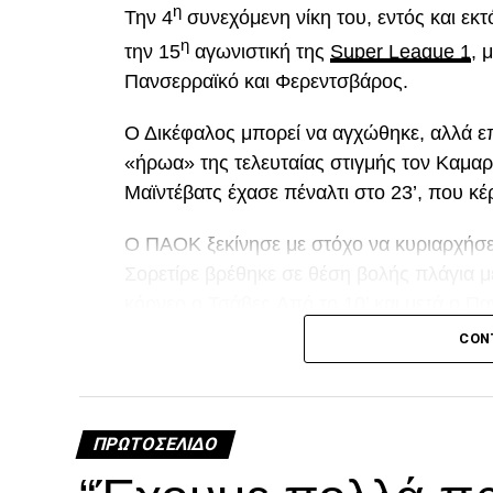
η
Την 4
συνεχόμενη νίκη του, εντός και εκ
η
την 15
αγωνιστική της
Super League 1
, 
Πανσερραϊκό και Φερεντσβάρος.
Ο Δικέφαλος μπορεί να αγχώθηκε, αλλά επ
«ήρωα» της τελευταίας στιγμής τον Καμαρ
Μαϊντέβατς έχασε πέναλτι στο 23’, που κέ
Ο ΠΑΟΚ ξεκίνησε με στόχο να κυριαρχήσει 
Σορετίρε βρέθηκε σε θέση βολής πλάγια 
κόρνερ ο Τσάβες.Από το 10’ και μετά ο Πα
«κεραυνό» του Λαχούντ έξω από την περι
CON
Διπλό λάθος Μιχαηλίδη, χαμένο πέναλτ
ΠΡΩΤΟΣΈΛΙΔΟ
A