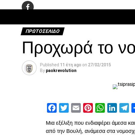
ΠΟΔΌΣΦΑ
ΠΡΩΤΟΣΈΛΙΔΟ
Προχωρά το νο
Published
11 έτη ago
on
27/02/2015
By
paokrevolution
Facebook
Twitter
Email
Pinterest
Whats
Link
T
Μια εξέλιξη που ενδιαφέρει άμεσα κ
από την Βουλή, ανάμεσα στα νομοσχ