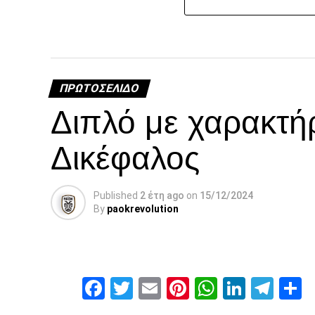
ΠΡΩΤΟΣΈΛΙΔΟ
Διπλό με χαρακτή
Δικέφαλος
Published
2 έτη ago
on
15/12/2024
By
paokrevolution
Facebook
Twitter
Email
Pinterest
WhatsAp
Linked
Tel
Μ