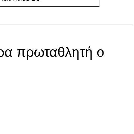
ρα πρωταθλητή ο
p
In
egram
οιραστείτε