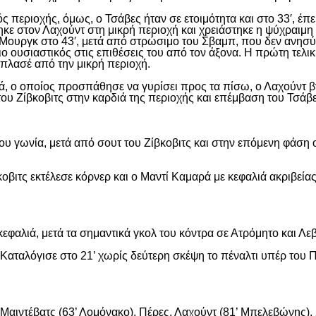
ς περιοχής, όμως, ο Τσάβες ήταν σε ετοιμότητα και στο 33′, έπε
ε στον Λαχούντ στη μικρή περιοχή και χρειάστηκε η ψύχραιμη 
Μουργκ στο 43′, μετά από στρώσιμο του Σβαμπ, που δεν ανησύ
ιο ουσιαστικός στις επιθέσεις του από τον άξονα. Η πρώτη τελι
ε πλασέ από την μικρή περιοχή.
, ο οποίος προσπάθησε να γυρίσει προς τα πίσω, ο Λαχούντ βγ
ου Ζίβκοβιτς στην καρδιά της περιοχής και επέμβαση του Τσάβ
ου γωνία, μετά από σουτ του Ζίβκοβιτς και στην επόμενη φάση ο
οβιτς εκτέλεσε κόρνερ και ο Μαντί Καμαρά με κεφαλιά ακριβείας
εφαλιά, μετά τα σημαντικά γκολ του κόντρα σε Ατρόμητο και Λε
αταλόγισε στο 21’ χωρίς δεύτερη σκέψη το πέναλτι υπέρ του Π
αιντέβατς (63’ Λομόνακο), Πέρες, Λαχούντ (81’ Μπελεβώνης), Σ