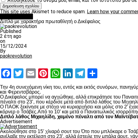
Αποθήκευσε το όνομά μου, email, και τον ιστότοπο μου σ
This site uses Akismet to reduce spam.
Learn how your commen
πρωτοσέλιδο
Διπλό με χαρακτήρα πρωταθλητή ο Δικέφαλος
Published
2 έτη ago
on
15/12/2024
By
paokrevolution
Facebook
Twitter
Email
Pinterest
WhatsApp
LinkedIn
Telegram
Μοιραστ
Την 4
η
συνεχόμενη νίκη του, εντός και εκτός συνόρων, πανηγύρ
και Φερεντσβάρος.
Ο Δικέφαλος μπορεί να αγχώθηκε, αλλά επικράτησε του Παναιτω
πέναλτι στο 23’, που κέρδισε μετά από διπλό λάθος του Μιχαηλ
Ο ΠΑΟΚ ξεκίνησε με στόχο να κυριαρχήσει και μόλις στο 2′ έχ
κόρνερ ο Τσάβες.Από το 10’ και μετά ο Παναιτωλικός ισορρόπη
Διπλό λάθος Μιχαηλίδη, χαμένο πέναλτι από τον Μαϊντέβα
Advertisement
Ακολούθησε στο 15′ χλιαρό σουτ του Ότο που μπλόκαρε ο Τσάβε
ανέλαβε την εκτέλεση στο 23’, αλλά έστειλε την μπάλα άουτ, χά