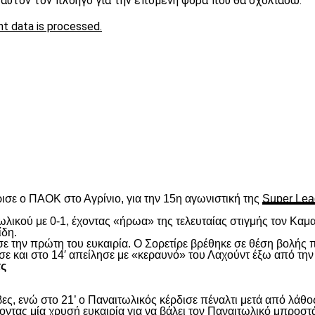
ε αυτόν τον πλοηγό για την επόμενη φορά που θα σχολιάσω.
t data is processed.
είτε
ισε ο ΠΑΟΚ στο Αγρίνιο, για την 15
η
αγωνιστική της
Super Lea
λικού με 0-1, έχοντας «ήρωα» της τελευταίας στιγμής τον Καμα
ίδη.
ασε την πρώτη του ευκαιρία. Ο Σορετίρε βρέθηκε σε θέση βολής
σε και στο 14′ απείλησε με «κεραυνό» του Λαχούντ έξω από την
τς
ς, ενώ στο 21’ ο Παναιτωλικός κέρδισε πέναλτι μετά από λάθος
νοντας μία χρυσή ευκαιρία για να βάλει τον Παναιτωλικό μπροστ