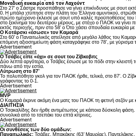
Μοναδική ευκαιρία από τον Λαχούντ
Στο 27′ ο Σάστρε προσπάθησε να γίνει επικίνδυνος με σουτ εκτό
0. Η μπάλα χτύπησε στην πλάτη του Έλληνα αμυντικού, στρώθηκ
πρώτο ημίχρονο έκλεισε με σουτ υπό καλές προϋποθέσεις του 
στο ξεκίνημα του δευτέρου μέρους, με στόχο ο ΠΑΟΚ να γίνει π
εκτός περιοχής, πριν στο 58′ ο Ότο χάσει σπουδαία ευκαιρία μ
Ο Κοτάρσκι «έσωσε» τον Καμαρά
Στο 60’ ο Παναιτωλικός απείλησε από μεγάλο λάθος του Καμαρά
επόμενη αξιοσημείωτη φάση καταγράφηκε στο 78’, με γύρισμα τ
Advertisement
Ο Τσάβες είπε «όχι» σε σουτ του Ζίβκοβιτς
Δύο λεπτά αργότερα, ο Τσάβες έσωσε με το πόδι στην κλειστή τ
πάνω από την εστία.
Λύτρωση στο 87’
Το πολυπόθητο γκολ για τον ΠΑΟΚ ήρθε, τελικά, στο 87′. Ο Ζίβκ
γράφοντας το 0-1.
Advertisement
MVP
Ο Καμαρά έκρινε ακόμη ένα ματς του ΠΑΟΚ τη φετινή σεζόν με κ
ΔΙΑΙΤΗΣΙΑ
Ο Τσακαλίδης δεν ήρθε αντιμέτωπος με κάποια δύσκολη φάση. Κ
συνολικά από το τσεπάκι του επτά κίτρινες.
Advertisement
Οι συνθέσεις των δύο ομάδων:
Παναιτωλικός:
Τσάβες, Μπακάκης (63’ Μαυρίας), Παντελάκης, Μ