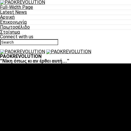
Full-Width Page
Latest News
Αρχική
Επικοινωνία
Πρωτοσέλιδο
Στοίχημα
Connect with us
PAOKREVOLUTION
“Νίκη όπως κι αν έρθει αυτή…”
Ποδόσφαιρο
«Πλέον έχουμε αλλάξει σαν ομάδα, παίξαμε σαν ένα»
«Το πιο σημαντικό είναι η αυτοπεποίθηση των ποδοσφαιριστώ
«Πάμε να διεκδικήσουμε την οκτάδα»
«Είναι απόλαυση να παίζεις για τον κόσμο του ΠΑΟΚ»
«Θα τα δώσουμε όλα κόντρα στη Λιόν για την οκτάδα»
Μπάσκετ
Αλλαγή ώρας με Σπόρτινγκ και Μπιλμπάο