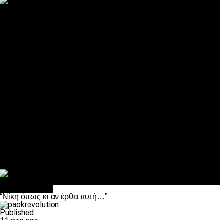
ΠΑΟΚ και τηλεοπτικά: αποκλειστικά απόφαση Σαββίδη
Αντίπαλοι
Νέα προβλήματα στην Μπέτις πριν την Τούμπα
Επίσημο «stop» στους φίλους του ΠΑΟΚ στο Αγρίνιο
Η Λιόν «σφυροκόπησε» τη Μονακό και πλησιάζει στο Champio
ΠΑΟΚ: Τι έκαναν οι αντίπαλοί του στο Europa League
Η Ριέκα διέκοψε την εγγραφή μελών ενόψει… ΠΑΟΚ
Διάφορα
Πέθανε ο μπαμπάς του Γιαννάκη, Λουκάς Μήλιος
ΣΦ ΠΑΟΚ Θύρα 4: Ανακοίνωσε οδική εκδρομή για τον αγώνα με
Κανείς δεν ξέχασε τα έξι αετόπουλα
Στο OPEN τα προκριματικά, στη NOVA τα του πρωταθλήματος
Σαν σήμερα: Οταν “έφυγε” ο Λόραντ
πρωτοσέλιδο
“Νίκη όπως κι αν έρθει αυτή…”
Published