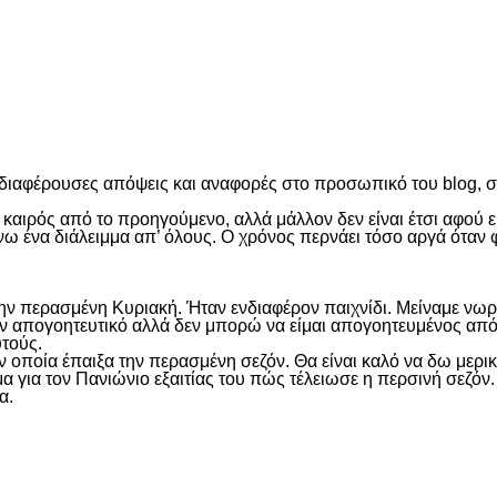
είτε
ενδιαφέρουσες απόψεις και αναφορές στο προσωπικό του blog, 
καιρός από το προηγούμενο, αλλά μάλλον δεν είναι έτσι αφού ε
ένα διάλειμμα απ’ όλους. Ο χρόνος περνάει τόσο αργά όταν φτάν
την περασμένη Κυριακή. Ήταν ενδιαφέρον παιχνίδι. Μείναμε νωρ
Ήταν απογοητευτικό αλλά δεν μπορώ να είμαι απογοητευμένος 
υτούς.
ν οποία έπαιξα την περασμένη σεζόν. Θα είναι καλό να δω μερι
 για τον Πανιώνιο εξαιτίας του πώς τέλειωσε η περσινή σεζόν. 
α.
είτε