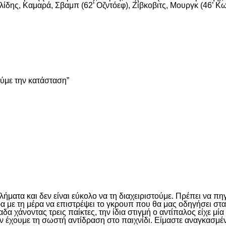
ίδης, Καμαρά, Σβαμπ (62’ Οζντόεφ), Ζίβκοβιτς, Μουργκ (46’ Κων
είτε
ούμε την κατάσταση”
είτε
ματα και δεν είναι εύκολο να τη διαχειριστούμε. Πρέπει να πη
έρα με τη μέρα να επιστρέψει το γκρουπ που θα μας οδηγήσει σ
 χάνοντας τρεις παίκτες, την ίδια στιγμή ο αντίπαλος είχε μί
ν έχουμε τη σωστή αντίδραση στο παιχνίδι. Είμαστε αναγκασμέν