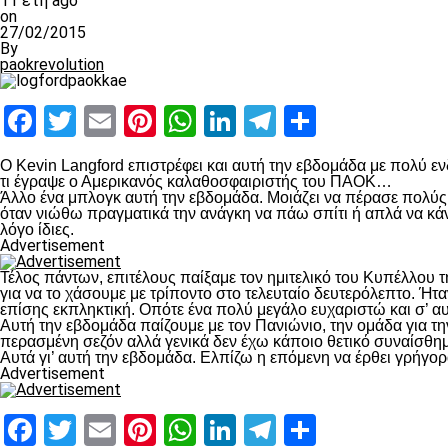
11 έτη ago
on
27/02/2015
By
paokrevolution
Facebook
Twitter
Email
Pinterest
WhatsApp
LinkedIn
Telegram
Μοιραστ
Ο Kevin Langford επιστρέφει και αυτή την εβδομάδα με πολύ 
τι έγραψε ο Αμερικανός καλαθοσφαιριστής του ΠΑΟΚ…
Άλλο ένα μπλογκ αυτή την εβδομάδα. Μοιάζει να πέρασε πολύς 
όταν νιώθω πραγματικά την ανάγκη να πάω σπίτι ή απλά να κάνω 
λόγο ίδιες.
Advertisement
Τέλος πάντων, επιτέλους παίξαμε τον ημιτελικό του Κυπέλλου 
για να το χάσουμε με τρίποντο στο τελευταίο δευτερόλεπτο. 
επίσης εκπληκτική. Οπότε ένα πολύ μεγάλο ευχαριστώ και σ’ α
Αυτή την εβδομάδα παίζουμε με τον Πανιώνιο, την ομάδα για τη
περασμένη σεζόν αλλά γενικά δεν έχω κάποιο θετικό συναίσθημα
Αυτά γι’ αυτή την εβδομάδα. Ελπίζω η επόμενη να έρθει γρήγορ
Advertisement
Facebook
Twitter
Email
Pinterest
WhatsApp
LinkedIn
Telegram
Μοιραστ