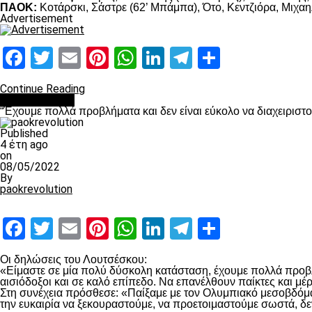
ΠΑΟΚ:
Κοτάρσκι, Σάστρε (62’ Μπάμπα), Ότο, Κεντζιόρα, Μιχαηλ
Advertisement
Facebook
Twitter
Email
Pinterest
WhatsApp
LinkedIn
Telegram
Μοιραστ
Continue Reading
πρωτοσέλιδο
“Έχουμε πολλά προβλήματα και δεν είναι εύκολο να διαχειριστ
Published
4 έτη ago
on
08/05/2022
By
paokrevolution
Facebook
Twitter
Email
Pinterest
WhatsApp
LinkedIn
Telegram
Μοιραστ
Οι δηλώσεις του Λουτσέσκου:
«Είμαστε σε μία πολύ δύσκολη κατάσταση, έχουμε πολλά προβλή
αισιόδοξοι και σε καλό επίπεδο. Να επανέλθουν παίκτες και μ
Στη συνέχεια πρόσθεσε: «Παίξαμε με τον Ολυμπιακό μεσοβδόμαδα
την ευκαιρία να ξεκουραστούμε, να προετοιμαστούμε σωστά, δε