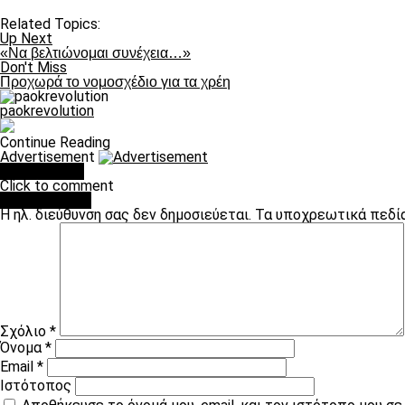
Related Topics:
Up Next
«Να βελτιώνομαι συνέχεια…»
Don't Miss
Προχωρά το νομοσχέδιο για τα χρέη
paokrevolution
Continue Reading
Advertisement
You may like
Click to comment
Leave a Reply
Η ηλ. διεύθυνση σας δεν δημοσιεύεται.
Τα υποχρεωτικά πεδί
Σχόλιο
*
Όνομα
*
Email
*
Ιστότοπος