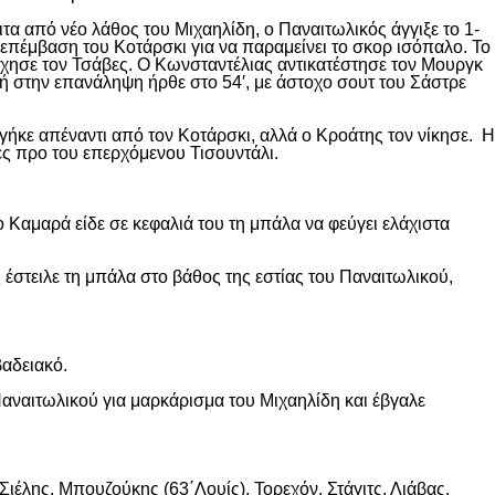
ιτα από νέο λάθος του Μιχαηλίδη, ο Παναιτωλικός άγγιξε το 1-
επέμβαση του Κοτάρσκι για να παραμείνει το σκορ ισόπαλο. Το
χησε τον Τσάβες. Ο Κωνσταντέλιας αντικατέστησε τον Μουργκ
κή στην επανάληψη ήρθε στο 54′, με άστοχο σουτ του Σάστρε
ήκε απέναντι από τον Κοτάρσκι, αλλά ο Κροάτης τον νίκησε. Η
ες προ του επερχόμενου Τισουντάλι.
 Καμαρά είδε σε κεφαλιά του τη μπάλα να φεύγει ελάχιστα
 έστειλε τη μπάλα στο βάθος της εστίας του Παναιτωλικού,
βαδειακό.
αναιτωλικού για μαρκάρισμα του Μιχαηλίδη και έβγαλε
ιέλης, Μπουζούκης (63΄Λουίς), Τορεχόν, Στάγιτς, Λιάβας.