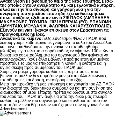
Ανακοίνωση με αφορμή το θέμα της Νέας Τούμπας, μέσω
της οποίας ζητούν ανεξάρτητο ΑΣ και μελλοντικά αυτάρκη,
αλλά και την πιο σίγουρη και γρήγορη λύση για την
ανέγερση του γηπέδου «που ήδη έχει καθυστερήσει»,
όπως τονίζουν, εξέδωσαν εννιά ΣΦ ΠΑΟΚ (ΑΜΠΑΛΑΕΑ,
ΜΑΚΕΔΟΝΕΣ, ΤΟΥΜΠΑ, #031# ΠΕΡΑΙΑ (ΕΟ), ΕΠΑΝΟΜΗ,
ΑΜΥΝΤΑΙΟ, ΜΟΥΔΑΝΙΑ, ΦΛΩΡΙΝΑ ΚΑΙ ΧΡΥΣΟΥΠΟΛΗΣ).
Εξηγούν και γιατί έκαναν επίσκεψη στον Ερασιτέχνη τις
προηγούμενες ημέρες.
Αναλυτικά το κείμενο:
«Ως Σύνδεσμοι Φίλων ΠΑΟΚ που
λειτουργούμε καθημερινά με γνώμωνα το καλό του Δικεφάλου
και μόνο, αισθανόμαστε την ανάγκη να τοποθετηθούμε
(ελπίζουμε για τελευταία φορά) καθώς εν όψη των 100 ετών τα
διοικητικά εσωπροβλήματα του οργανισμού δεν φαίνεται να
καταλαγιάζουν (κάθε άλλο μάλλον) παρά τις επανειλημμένες
προσπάθειες μας να επικρατήσει η λογική, η ενότητα και η
υγιείς σκέψη προς συμφέρουν του ΠΑΟΚ μας.
Χωρίς να μακρηγορούμε καθώς στις περιστάσεις που
βιώνουμε μάλλον δεν αρμόζουν μανιφέστα αλλά λακωνικές
τοποθετήσεις και δράση, αναφέρουμε τα εξής.
Μετά την προχθεσινή μας επίσκεψη στα γραφεία του ΑΣ ΠΑΟΚ,
την διακοπή του διοικητικού συμβουλίου και την συνέχιση της
διαδικασίας σήμερα Τέταρτη, πρέπει να δώσουμε στο σύνολο
του λαού του ΠΑΟΚ την αλήθεια από την δικιά μας πλευρά
καθώς το μέλλον του οργανισμού και οι άνθρωποι που τον
απαρτίζουν είναι θέμα όλων και όχι μόνο των οργανωμένων.
Advertisement