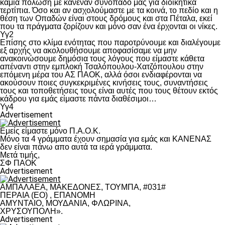
καμία πόλωση με κανέναν συνοπαδό μας για διοικητικά
τερτίπια. Όσο και αν ασχολούμαστε με τα κοινά, το πεδίο και η
θέση των Οπαδών είναι στους δρόμους και στα Πέταλα, εκεί
που τα πράγματα ζορίζουν και μόνο σαν ένα έρχονται οι νίκες.
Υγ2
Επίσης στο κλίμα ενότητας που παροτρύνουμε και διαλέγουμε
εξ αρχής να ακολουθήσουμε αποφασίσαμε να μην
ανακοινώσουμε δημόσια τους λόγους που είμαστε κάθετα
απέναντι στην εμπλοκή Τσαλόπουλου-Χατζόπουλου στην
επόμενη μέρα του ΑΣ ΠΑΟΚ, αλλά όσοι ενδιαφέρονται να
ακούσουν ποιες συγκεκριμένες κινήσεις τους, συναντήσεις
τους και τοποθετήσεις τους είναι αυτές που τους θέτουν εκτός
κάδρου για εμάς είμαστε πάντα διαθέσιμοι…
Υγ4
Advertisement
Εμείς είμαστε μόνο Π.Α.Ο.Κ.
Μόνο τα 4 γράμματα έχουν σημασία για εμάς και ΚΑΝΕΝΑΣ
δεν είναι πάνω απο αυτά τα ιερά γράμματα.
Μετά τιμής,
ΣΦ ΠΑΟΚ
Advertisement
ΑΜΠΑΛΑΕΑ, ΜΑΚΕΔΟΝΕΣ, ΤΟΥΜΠΑ, #031#
ΠΕΡΑΙΑ (ΕΟ) , ΕΠΑΝΟΜΗ
ΑΜΥΝΤΑΙΟ, ΜΟΥΔΑΝΙΑ, ΦΛΩΡΙΝΑ,
ΧΡΥΣΟΥΠΟΛΗ».
Advertisement