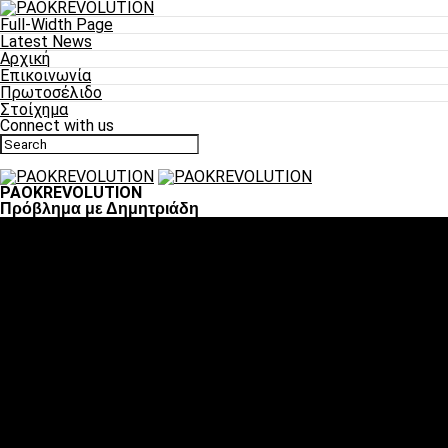
Full-Width Page
Latest News
Αρχική
Επικοινωνία
Πρωτοσέλιδο
Στοίχημα
Connect with us
PAOKREVOLUTION
Πρόβλημα με Δημητριάδη
Ποδόσφαιρο
«Πλέον έχουμε αλλάξει σαν ομάδα, παίξαμε σαν ένα»
«Το πιο σημαντικό είναι η αυτοπεποίθηση των
ποδοσφαιριστών»
«Πάμε να διεκδικήσουμε την οκτάδα»
«Είναι απόλαυση να παίζεις για τον κόσμο του ΠΑΟΚ»
«Θα τα δώσουμε όλα κόντρα στη Λιόν για την οκτάδα»
Μπάσκετ