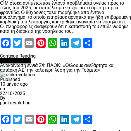
Ο Μιρτσέα αντιμετώπισε έντονα προβλήματα υγείας προς το
τέλος του 2025, με αποτέλεσμα να χρειαστεί άμεση ιατρική
φροντίδα. Ο 80χρονος ταλαιπωρήθηκε από έντονο
κρυολόγημα, το οποίο επηρέασε αρνητικά την ήδη επιβαρυμένη
καρδιακή του λειτουργία, και κρίθηκε αναγκαία να νοσηλευτεί.
Οι πληροφορίες αναφέρουν ότι η κατάστασή του επιδεινώθηκε
κατά τη διάρκεια της νοσηλείας του.
Facebook
Twitter
Email
Pinterest
WhatsApp
LinkedIn
Telegram
Μοιραστ
Continue Reading
Επικαιρότητα
Ανακοίνωση εννιά ΣΦ ΠΑΟΚ: «Θέλουμε ανεξάρτητο και
αυτάρκη ΑΣ, την καλύτερη λύση για την Τούμπα»
Published
10 μήνες ago
on
22/10/2025
By
paokrevolution
Facebook
Twitter
Email
Pinterest
WhatsApp
LinkedIn
Telegram
Μοιραστ