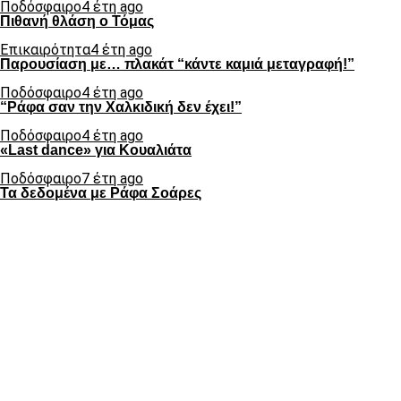
Ποδόσφαιρο
4 έτη ago
Πιθανή θλάση ο Τόμας
Επικαιρότητα
4 έτη ago
Παρουσίαση με… πλακάτ “κάντε καμιά μεταγραφή!”
Ποδόσφαιρο
4 έτη ago
“Ράφα σαν την Χαλκιδική δεν έχει!”
Ποδόσφαιρο
4 έτη ago
«Last dance» για Κουαλιάτα
Ποδόσφαιρο
7 έτη ago
Τα δεδομένα με Ράφα Σοάρες