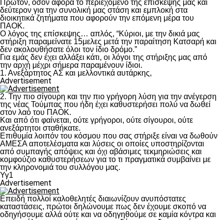
Πρώτον, όσον αφορά το περιεχόμενο της επίσκεψης μας και
δεύτερον για την συνολική μας στάση και εμπλοκή στα
διοικητικά ζητήματα που αφορούν την επόμενη μέρα του
ΠΑΟΚ.
Ο λόγος της επίσκεψης… απλός, “Κύριοι, με την δικιά μας
στήριξη παραμείνατε 15μελες μετά την παραίτηση Κατσαρή και
δεν ακολουθήσατε όλοι τον ίδιο δρόμο.”
Για εμάς δεν έχει αλλάξει κάτι, οι λόγοι της στήριξης μας από
την αρχή μέχρι σήμερα παραμένουν ίδιοι.
1. Ανεξάρτητος ΑΣ και μελλοντικά αυτάρκης,
Advertisement
2. Την πιο σίγουρη και την πιο γρήγορη λύση για την ανέγερση
της νέας Τούμπας που ήδη έχει καθυστερήσει πολύ να δωθεί
στον λαό του ΠΑΟΚ.
Και από ότι φαίνεται, ούτε γρήγοροι, ούτε σίγουροι, ούτε
ανεξάρτητοι σταθήκατε.
Επιθυμία λοιπόν του κόσμου που σας στήριξε είναι να δωθούν
ΑΜΕΣΑ αποτελέσματα και λύσεις οι οποίες υποστηρίζονται
από συμπαγής απόψεις και όχι αβάσιμες τεκμηριώσεις και
κομφούζιο καθυστερήσεων για το τι πραγματικά συμβαίνει με
την κληρονομιά του συλλόγου μας.
Υγ1
Advertisement
Επειδή πολλοί καλοθελητές διαιωνίζουν ανυπόστατες
καταστάσεις, πρώτοι δηλώνουμε πως δεν έχουμε σκοπό να
οδηγήσουμε αλλά ούτε και να οδηγηθούμε σε καμία κόντρα και