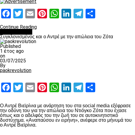
Facebook
Twitter
Email
Pinterest
WhatsApp
LinkedIn
Telegram
Μοιραστ
Continue Reading
Επικαιρότητα
Συγκλονισμένος και ο Αντρέ με την απώλεια του Ζότα
Published
1 έτος ago
on
03/07/2025
By
paokrevolution
Facebook
Twitter
Email
Pinterest
WhatsApp
LinkedIn
Telegram
Μοιραστ
Ο Αντρέ Βιεϊρίνια με ανάρτηση του στα social media εξέφρασε
την οδύνη του για την απώλεια του Ντιόγκο Ζότα που έχασε
όπως και ο αδελφός του την ζωή του σε αυτοκινητιστικό
δυστύχημα. «Αναπαύσου εν ειρήνη», ανέφερε στο μήνυμά του
ο Αντρέ Βιεϊρίνια.