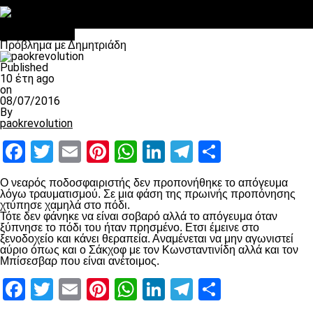
Στο OPEN τα προκριματικά, στη NOVA τα του πρωταθλήματος
Σαν σήμερα: Οταν “έφυγε” ο Λόραντ
Επικαιρότητα
Πρόβλημα με Δημητριάδη
Published
10 έτη ago
on
08/07/2016
By
paokrevolution
Facebook
Twitter
Email
Pinterest
WhatsApp
LinkedIn
Telegram
Μοιραστ
Ο νεαρός ποδοσφαιριστής δεν προπονήθηκε το απόγευμα
λόγω τραυματισμού. Σε μια φάση της πρωινής προπόνησης
χτύπησε χαμηλά στο πόδι.
Τότε δεν φάνηκε να είναι σοβαρό αλλά το απόγευμα όταν
ξύπνησε το πόδι του ήταν πρησμένο. Ετσι έμεινε στο
ξενοδοχείο και κάνει θεραπεία. Αναμένεται να μην αγωνιστεί
αύριο όπως και ο Σάκχοφ με τον Κωνσταντινίδη αλλά και τον
Μπίσεσβαρ που είναι ανέτοιμος.
Facebook
Twitter
Email
Pinterest
WhatsApp
LinkedIn
Telegram
Μοιραστ