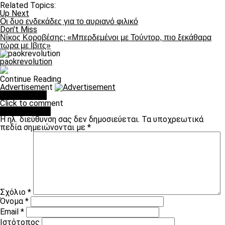
Related Topics:
Up Next
Οι δυο ενδεκάδες για το αυριανό φιλικό
Don't Miss
Νίκος Κοροβέσης: «Μπερδεμένοι με Τούντορ, πιο ξεκάθαρα
τώρα με Ιβιτς»
paokrevolution
Continue Reading
Advertisement
You may like
Click to comment
Leave a Reply
Η ηλ. διεύθυνση σας δεν δημοσιεύεται.
Τα υποχρεωτικά
πεδία σημειώνονται με
*
Σχόλιο
*
Όνομα
*
Email
*
Ιστότοπος