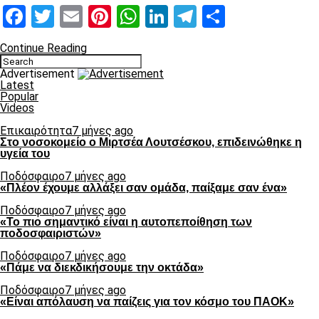
Facebook
Twitter
Email
Pinterest
WhatsApp
LinkedIn
Telegram
Μοιραστ
Continue Reading
Advertisement
Latest
Popular
Videos
Επικαιρότητα
7 μήνες ago
Στο νοσοκομείο ο Μιρτσέα Λουτσέσκου, επιδεινώθηκε η
υγεία του
Ποδόσφαιρο
7 μήνες ago
«Πλέον έχουμε αλλάξει σαν ομάδα, παίξαμε σαν ένα»
Ποδόσφαιρο
7 μήνες ago
«Το πιο σημαντικό είναι η αυτοπεποίθηση των
ποδοσφαιριστών»
Ποδόσφαιρο
7 μήνες ago
«Πάμε να διεκδικήσουμε την οκτάδα»
Ποδόσφαιρο
7 μήνες ago
«Είναι απόλαυση να παίζεις για τον κόσμο του ΠΑΟΚ»