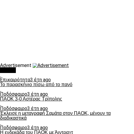
Advertisement
Τάσεις
Επικαιρότητα
3 έτη ago
Το παρασκήνιο πίσω από το πανό
Ποδόσφαιρο
3 έτη ago
ΠΑΟΚ 3-0 Αστέρας Τρίπολης
Ποδόσφαιρο
3 έτη ago
Έκλεισε η μεταγραφή Σαμάτα στον ΠΑΟΚ, μένουν τα
διαδικαστικά
Ποδόσφαιρο
3 έτη ago
Η ενδεκάδα του ΠΑΟΚ με Άιντραχτ