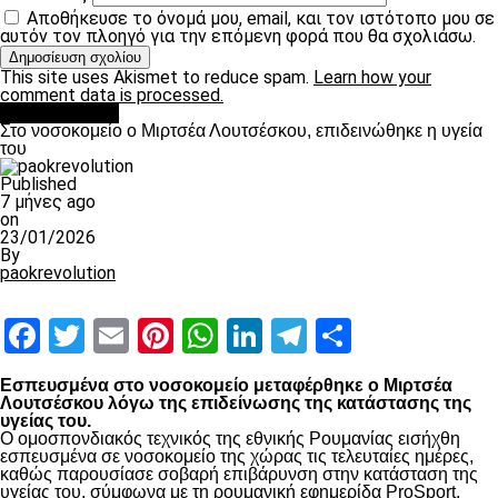
Αποθήκευσε το όνομά μου, email, και τον ιστότοπο μου σε
αυτόν τον πλοηγό για την επόμενη φορά που θα σχολιάσω.
This site uses Akismet to reduce spam.
Learn how your
comment data is processed.
Επικαιρότητα
Στο νοσοκομείο ο Μιρτσέα Λουτσέσκου, επιδεινώθηκε η υγεία
του
Published
7 μήνες ago
on
23/01/2026
By
paokrevolution
Facebook
Twitter
Email
Pinterest
WhatsApp
LinkedIn
Telegram
Μοιραστ
Εσπευσμένα στο νοσοκομείο μεταφέρθηκε ο Μιρτσέα
Λουτσέσκου λόγω της επιδείνωσης της κατάστασης της
υγείας του.
Ο ομοσπονδιακός τεχνικός της εθνικής Ρουμανίας εισήχθη
εσπευσμένα σε νοσοκομείο της χώρας τις τελευταίες ημέρες,
καθώς παρουσίασε σοβαρή επιβάρυνση στην κατάσταση της
υγείας του, σύμφωνα με τη ρουμανική εφημερίδα ProSport.