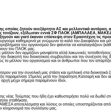
είτε
 οποίας ζητούν ανεξάρτητο ΑΣ και μελλοντικά αυτάρκη, αλ
όπως τονίζουν, εξέδωσαν εννιά ΣΦ ΠΑΟΚ (ΑΜΠΑΛΑΕΑ, ΜΑ
ύν και γιατί έκαναν επίσκεψη στον Ερασιτέχνη τις προ
γούμε καθημερινά με γνώμωνα το καλό του Δικεφάλου και μόνο
προβλήματα του οργανισμού δεν φαίνεται να καταλαγιάζουν (κά
φέρουν του ΠΑΟΚ μας.
μάλλον δεν αρμόζουν μανιφέστα αλλά λακωνικές τοποθετήσεις 
ην διακοπή του διοικητικού συμβουλίου και την συνέχιση της 
ς το μέλλον του οργανισμού και οι άνθρωποι που τον απαρτίζο
ύτερον για την συνολική μας στάση και εμπλοκή στα διοικητικ
ιξη παραμείνατε 15μελες μετά την παραίτηση Κατσαρή και δεν α
ην αρχή μέχρι σήμερα παραμένουν ίδιοι.
η της νέας Τούμπας που ήδη έχει καθυστερήσει πολύ να δωθεί σ
τητοι σταθήκατε.
 ΑΜΕΣΑ αποτελέσματα και λύσεις οι οποίες υποστηρίζονται από
ην κληρονομιά του συλλόγου μας.