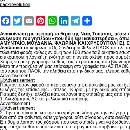
paokrevolution
Facebook
Twitter
Email
Pinterest
WhatsApp
LinkedIn
Telegram
Μοιραστ
Ανακοίνωση με αφορμή το θέμα της Νέας Τούμπας, μέσω της
ανέγερση του γηπέδου «που ήδη έχει καθυστερήσει», 
ΑΜΥΝΤΑΙΟ, ΜΟΥΔΑΝΙΑ, ΦΛΩΡΙΝΑ ΚΑΙ ΧΡΥΣΟΥΠΟΛΗΣ). Εξηγο
Αναλυτικά το κείμενο:
«Ως Σύνδεσμοι Φίλων ΠΑΟΚ που λειτουρ
τελευταία φορά) καθώς εν όψη των 100 ετών τα διοικητικά εσω
επικρατήσει η λογική, η ενότητα και η υγιείς σκέψη προς συμ
Χωρίς να μακρηγορούμε καθώς στις περιστάσεις που βιώνουμε 
Μετά την προχθεσινή μας επίσκεψη στα γραφεία του ΑΣ ΠΑΟΚ, τ
του λαού του ΠΑΟΚ την αλήθεια από την δικιά μας πλευρά καθώ
Advertisement
Πρώτον, όσον αφορά το περιεχόμενο της επίσκεψης μας και δε
Ο λόγος της επίσκεψης… απλός, “Κύριοι, με την δικιά μας στήρ
Για εμάς δεν έχει αλλάξει κάτι, οι λόγοι της στήριξης μας από τ
1. Ανεξάρτητος ΑΣ και μελλοντικά αυτάρκης,
Advertisement
2. Την πιο σίγουρη και την πιο γρήγορη λύση για την ανέγερσ
Και από ότι φαίνεται, ούτε γρήγοροι, ούτε σίγουροι, ούτε ανεξάρ
Επιθυμία λοιπόν του κόσμου που σας στήριξε είναι να δωθούν
κομφούζιο καθυστερήσεων για το τι πραγματικά συμβαίνει με τ