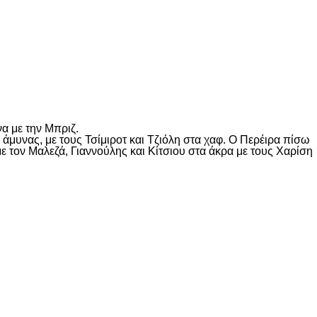
α με την Μπριζ.
άμυνας, με τους Τσίμιροτ και Τζιόλη στα χαφ. Ο Περέιρα πίσω
ε τον Μαλεζά, Γιαννούλης και Κίτσιου στα άκρα με τους Χαρίση