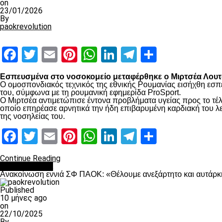
on
23/01/2026
By
paokrevolution
Facebook
Twitter
Email
Pinterest
WhatsApp
LinkedIn
Telegram
Μοιραστ
Εσπευσμένα στο νοσοκομείο μεταφέρθηκε ο Μιρτσέα Λουτσ
Ο ομοσπονδιακός τεχνικός της εθνικής Ρουμανίας εισήχθη εσπ
του, σύμφωνα με τη ρουμανική εφημερίδα ProSport.
Ο Μιρτσέα αντιμετώπισε έντονα προβλήματα υγείας προς το τέλ
οποίο επηρέασε αρνητικά την ήδη επιβαρυμένη καρδιακή του λει
της νοσηλείας του.
Facebook
Twitter
Email
Pinterest
WhatsApp
LinkedIn
Telegram
Μοιραστ
Continue Reading
Επικαιρότητα
Ανακοίνωση εννιά ΣΦ ΠΑΟΚ: «Θέλουμε ανεξάρτητο και αυτάρκη
Published
10 μήνες ago
on
22/10/2025
By