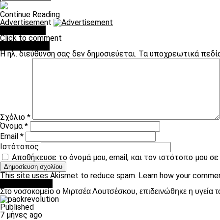
Continue Reading
Advertisement
You may like
Click to comment
Leave a Reply
Η ηλ. διεύθυνση σας δεν δημοσιεύεται.
Τα υποχρεωτικά πεδί
Σχόλιο
*
Όνομα
*
Email
*
Ιστότοπος
Αποθήκευσε το όνομά μου, email, και τον ιστότοπο μου σ
This site uses Akismet to reduce spam.
Learn how your commen
Επικαιρότητα
Στο νοσοκομείο ο Μιρτσέα Λουτσέσκου, επιδεινώθηκε η υγεία τ
Published
7 μήνες ago