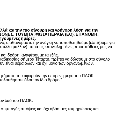
λά και την πιο σίγουρη και γρήγορη λύση για την
ΚΕΔΟΝΕΣ, ΤΟΥΜΠΑ, #031# ΠΕΡΑΙΑ (ΕΟ), ΕΠΑΝΟΜΗ,
ηγούμενες ημέρες.
, αισθανόμαστε την ανάγκη να τοποθετηθούμε (ελπίζουμε για
θε άλλο μάλλον) παρά τις επανειλημμένες προσπάθειες μας να
και δράση, αναφέρουμε τα εξής.
διαδικασίας σήμερα Τέταρτη, πρέπει να δώσουμε στο σύνολο
υν είναι θέμα όλων και όχι μόνο των οργανωμένων.
ά ζητήματα που αφορούν την επόμενη μέρα του ΠΑΟΚ.
κολουθήσατε όλοι τον ίδιο δρόμο.”
τον λαό του ΠΑΟΚ.
 συμπαγής απόψεις και όχι αβάσιμες τεκμηριώσεις και