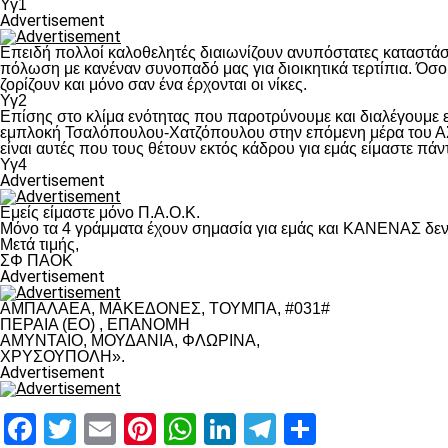
Υγ1
Advertisement
Επειδή πολλοί καλοθελητές διαιωνίζουν ανυπόστατες καταστάσ
πόλωση με κανέναν συνοπαδό μας για διοικητικά τερτίπια. Όσο 
ζορίζουν και μόνο σαν ένα έρχονται οι νίκες.
Υγ2
Επίσης στο κλίμα ενότητας που παροτρύνουμε και διαλέγουμε
εμπλοκή Τσαλόπουλου-Χατζόπουλου στην επόμενη μέρα του ΑΣ Π
είναι αυτές που τους θέτουν εκτός κάδρου για εμάς είμαστε πά
Υγ4
Advertisement
Εμείς είμαστε μόνο Π.Α.Ο.Κ.
Μόνο τα 4 γράμματα έχουν σημασία για εμάς και ΚΑΝΕΝΑΣ δεν 
Μετά τιμής,
ΣΦ ΠΑΟΚ
Advertisement
ΑΜΠΑΛΑΕΑ, ΜΑΚΕΔΟΝΕΣ, ΤΟΥΜΠΑ, #031#
ΠΕΡΑΙΑ (ΕΟ) , ΕΠΑΝΟΜΗ
ΑΜΥΝΤΑΙΟ, ΜΟΥΔΑΝΙΑ, ΦΛΩΡΙΝΑ,
ΧΡΥΣΟΥΠΟΛΗ».
Advertisement
Facebook
Twitter
Email
Pinterest
WhatsApp
LinkedIn
Telegram
Μοιραστ