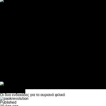
ΠΑΟΚ και τηλεοπτικά: αποκλειστικά απόφαση Σαββίδη
Αντίπαλοι
Νέα προβλήματα στην Μπέτις πριν την Τούμπα
Επίσημο «stop» στους φίλους του ΠΑΟΚ στο Αγρίνιο
Η Λιόν «σφυροκόπησε» τη Μονακό και πλησιάζει στο Champio
ΠΑΟΚ: Τι έκαναν οι αντίπαλοί του στο Europa League
Η Ριέκα διέκοψε την εγγραφή μελών ενόψει… ΠΑΟΚ
Διάφορα
Πέθανε ο μπαμπάς του Γιαννάκη, Λουκάς Μήλιος
ΣΦ ΠΑΟΚ Θύρα 4: Ανακοίνωσε οδική εκδρομή για τον αγώνα με
Κανείς δεν ξέχασε τα έξι αετόπουλα
Στο OPEN τα προκριματικά, στη NOVA τα του πρωταθλήματος
Σαν σήμερα: Οταν “έφυγε” ο Λόραντ
Επικαιρότητα
Οι δυο ενδεκάδες για το αυριανό φιλικό
Published