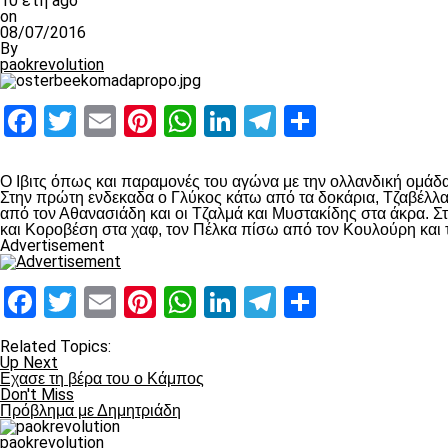
10 έτη ago
on
08/07/2016
By
paokrevolution
Facebook
Twitter
Email
Pinterest
WhatsApp
LinkedIn
Telegram
Μοιραστ
Ο Ιβιτς όπως και παραμονές του αγώνα με την ολλανδική ομάδα,
Στην πρώτη ενδεκαδα ο Γλύκος κάτω από τα δοκάρια, Τζαβέλλας
από τον Αθανασιάδη και οι Τζαλμά και Μυστακίδης στα άκρα. Σ
και Κοροβέση στα χαφ, τον Πέλκα πίσω από τον Κουλούρη και τ
Advertisement
Facebook
Twitter
Email
Pinterest
WhatsApp
LinkedIn
Telegram
Μοιραστ
Related Topics:
Up Next
Εχασε τη βέρα του ο Κάμπος
Don't Miss
Πρόβλημα με Δημητριάδη
paokrevolution