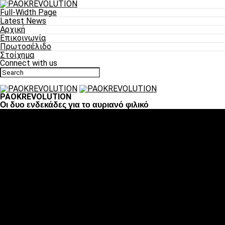
Full-Width Page
Latest News
Αρχική
Επικοινωνία
Πρωτοσέλιδο
Στοίχημα
Connect with us
PAOKREVOLUTION
Οι δυο ενδεκάδες για το αυριανό φιλικό
Ποδόσφαιρο
«Πλέον έχουμε αλλάξει σαν ομάδα, παίξαμε σαν ένα»
«Το πιο σημαντικό είναι η αυτοπεποίθηση των ποδοσφαιριστώ
«Πάμε να διεκδικήσουμε την οκτάδα»
«Είναι απόλαυση να παίζεις για τον κόσμο του ΠΑΟΚ»
«Θα τα δώσουμε όλα κόντρα στη Λιόν για την οκτάδα»
Μπάσκετ
Αλλαγή ώρας με Σπόρτινγκ και Μπιλμπάο