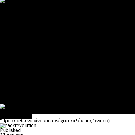
ΠΑΟΚ και τηλεοπτικά: αποκλειστικά απόφαση Σαββίδη
Αντίπαλοι
Νέα προβλήματα στην Μπέτις πριν την Τούμπα
Επίσημο «stop» στους φίλους του ΠΑΟΚ στο Αγρίνιο
Η Λιόν «σφυροκόπησε» τη Μονακό και πλησιάζει στο Champio
ΠΑΟΚ: Τι έκαναν οι αντίπαλοί του στο Europa League
Η Ριέκα διέκοψε την εγγραφή μελών ενόψει… ΠΑΟΚ
Διάφορα
Πέθανε ο μπαμπάς του Γιαννάκη, Λουκάς Μήλιος
ΣΦ ΠΑΟΚ Θύρα 4: Ανακοίνωσε οδική εκδρομή για τον αγώνα με
Κανείς δεν ξέχασε τα έξι αετόπουλα
Στο OPEN τα προκριματικά, στη NOVA τα του πρωταθλήματος
Σαν σήμερα: Οταν “έφυγε” ο Λόραντ
πρωτοσέλιδο
“Προσπαθώ να γίνομαι συνέχεια καλύτερος” (video)
Published