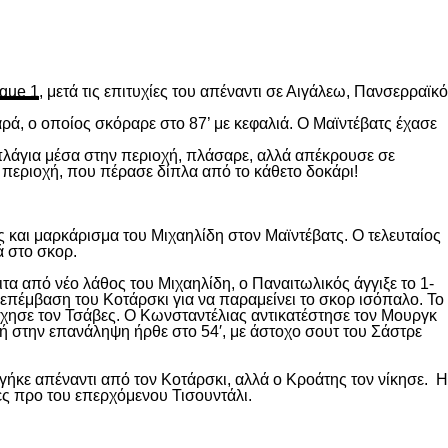
gue 1
, μετά τις επιτυχίες του απέναντι σε Αιγάλεω, Πανσερραϊκό
ρά, ο οποίος σκόραρε στο 87’ με κεφαλιά. Ο Μαϊντέβατς έχασε
 πλάγια μέσα στην περιοχή, πλάσαρε, αλλά απέκρουσε σε
 περιοχή, που πέρασε δίπλα από το κάθετο δοκάρι!
 και μαρκάρισμα του Μιχαηλίδη στον Μαϊντέβατς. Ο τελευταίος
ά στο σκορ.
ιτα από νέο λάθος του Μιχαηλίδη, ο Παναιτωλικός άγγιξε το 1-
επέμβαση του Κοτάρσκι για να παραμείνει το σκορ ισόπαλο. Το
χησε τον Τσάβες. Ο Κωνσταντέλιας αντικατέστησε τον Μουργκ
κή στην επανάληψη ήρθε στο 54′, με άστοχο σουτ του Σάστρε
ήκε απέναντι από τον Κοτάρσκι, αλλά ο Κροάτης τον νίκησε. Η
ες προ του επερχόμενου Τισουντάλι.