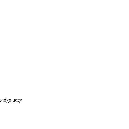
είτε
 στόχο μας»