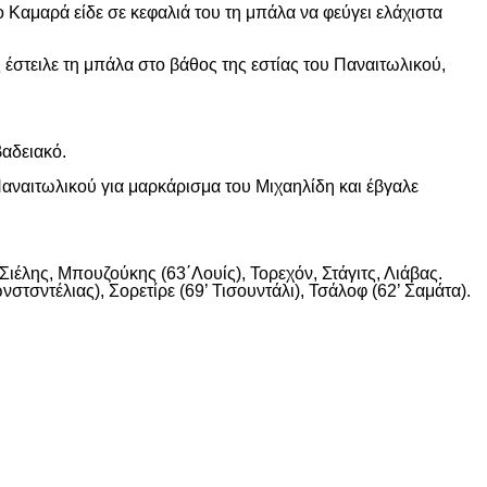
 Καμαρά είδε σε κεφαλιά του τη μπάλα να φεύγει ελάχιστα
 έστειλε τη μπάλα στο βάθος της εστίας του Παναιτωλικού,
βαδειακό.
αναιτωλικού για μαρκάρισμα του Μιχαηλίδη και έβγαλε
ιέλης, Μπουζούκης (63΄Λουίς), Τορεχόν, Στάγιτς, Λιάβας.
στσντέλιας), Σορετίρε (69’ Τισουντάλι), Τσάλοφ (62’ Σαμάτα).