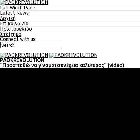
Full-Width Page
Latest News
Αρχική
Επικοινωνία
Πρωτοσέλιδο
Στοίχημα
Connect with us
PAOKREVOLUTION
“Προσπαθώ να γίνομαι συνέχεια καλύτερος” (video)
Ποδόσφαιρο
«Πλέον έχουμε αλλάξει σαν ομάδα, παίξαμε σαν ένα»
«Το πιο σημαντικό είναι η αυτοπεποίθηση των ποδοσφαιριστώ
«Πάμε να διεκδικήσουμε την οκτάδα»
«Είναι απόλαυση να παίζεις για τον κόσμο του ΠΑΟΚ»
«Θα τα δώσουμε όλα κόντρα στη Λιόν για την οκτάδα»
Μπάσκετ
Αλλαγή ώρας με Σπόρτινγκ και Μπιλμπάο