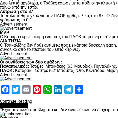
Δύο λεπτά αργότερα, ο Τσάβες έσωσε με το πόδι στην κλειστή τ
πάνω από την εστία.
Λύτρωση στο 87’
Το πολυπόθητο γκολ για τον ΠΑΟΚ ήρθε, τελικά, στο 87′. Ο Ζίβκ
γράφοντας το 0-1.
Advertisement
MVP
Ο Καμαρά έκρινε ακόμη ένα ματς του ΠΑΟΚ τη φετινή σεζόν με κ
ΔΙΑΙΤΗΣΙΑ
Ο Τσακαλίδης δεν ήρθε αντιμέτωπος με κάποια δύσκολη φάση. Κ
συνολικά από το τσεπάκι του επτά κίτρινες.
Advertisement
Οι συνθέσεις των δύο ομάδων:
Παναιτωλικός:
Τσάβες, Μπακάκης (63’ Μαυρίας), Παντελάκης, Μ
ΠΑΟΚ:
Κοτάρσκι, Σάστρε (62’ Μπάμπα), Ότο, Κεντζιόρα, Μιχαηλ
Advertisement
Facebook
Twitter
Email
Pinterest
WhatsApp
LinkedIn
Telegram
Μοιραστ
Continue Reading
πρωτοσέλιδο
“Έχουμε πολλά προβλήματα και δεν είναι εύκολο να διαχειριστ