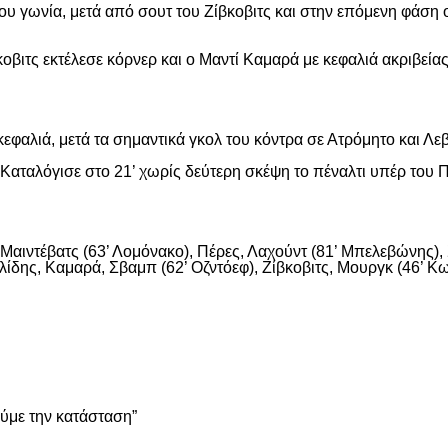
ου γωνία, μετά από σουτ του Ζίβκοβιτς και στην επόμενη φάση ο
οβιτς εκτέλεσε κόρνερ και ο Μαντί Καμαρά με κεφαλιά ακριβείας
εφαλιά, μετά τα σημαντικά γκολ του κόντρα σε Ατρόμητο και Λε
αταλόγισε στο 21’ χωρίς δεύτερη σκέψη το πέναλτι υπέρ του Π
αιντέβατς (63’ Λομόνακο), Πέρες, Λαχούντ (81’ Μπελεβώνης), Σ
ίδης, Καμαρά, Σβαμπ (62’ Οζντόεφ), Ζίβκοβιτς, Μουργκ (46’ Κων
είτε
ούμε την κατάσταση”