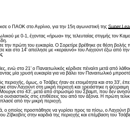
είτε
ισε ο ΠΑΟΚ στο Αγρίνιο, για την 15
η
αγωνιστική της
Super Lea
λικού με 0-1, έχοντας «ήρωα» της τελευταίας στιγμής τον Καμα
ίδη.
ασε την πρώτη του ευκαιρία. Ο Σορετίρε βρέθηκε σε θέση βολής
σε και στο 14′ απείλησε με «κεραυνό» του Λαχούντ έξω από την
τς
ς, ενώ στο 21’ ο Παναιτωλικός κέρδισε πέναλτι μετά από λάθος
νοντας μία χρυσή ευκαιρία για να βάλει τον Παναιτωλικό μπροστ
ς περιοχής, όμως, ο Τσάβες ήταν σε ετοιμότητα και στο 33′, έπε
ε στον Λαχούντ στη μικρή περιοχή και χρειάστηκε η ψύχραιμη 
Μουργκ στο 43′, μετά από στρώσιμο του Σβαμπ, που δεν ανησύ
ιο ουσιαστικός στις επιθέσεις του από τον άξονα. Η πρώτη τελι
ε πλασέ από την μικρή περιοχή.
, ο οποίος προσπάθησε να γυρίσει προς τα πίσω, ο Λαχούντ βγ
ου Ζίβκοβιτς στην καρδιά της περιοχής και επέμβαση του Τσάβ