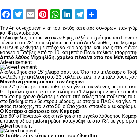
Facebook
Twitter
Email
Pinterest
WhatsApp
LinkedIn
Telegram
Μοιραστ
Την 4
η
συνεχόμενη νίκη του, εντός και εκτός συνόρων, πανηγύρ
και Φερεντσβάρος.
Ο Δικέφαλος μπορεί να αγχώθηκε, αλλά επικράτησε του Παναιτω
πέναλτι στο 23’, που κέρδισε μετά από διπλό λάθος του Μιχαηλ
Ο ΠΑΟΚ ξεκίνησε με στόχο να κυριαρχήσει και μόλις στο 2′ έχ
κόρνερ ο Τσάβες.Από το 10’ και μετά ο Παναιτωλικός ισορρόπη
Διπλό λάθος Μιχαηλίδη, χαμένο πέναλτι από τον Μαϊντέβα
Advertisement
Ακολούθησε στο 15′ χλιαρό σουτ του Ότο που μπλόκαρε ο Τσάβε
ανέλαβε την εκτέλεση στο 23’, αλλά έστειλε την μπάλα άουτ, χά
Μοναδική ευκαιρία από τον Λαχούντ
Στο 27′ ο Σάστρε προσπάθησε να γίνει επικίνδυνος με σουτ εκτό
0. Η μπάλα χτύπησε στην πλάτη του Έλληνα αμυντικού, στρώθηκ
πρώτο ημίχρονο έκλεισε με σουτ υπό καλές προϋποθέσεις του 
στο ξεκίνημα του δευτέρου μέρους, με στόχο ο ΠΑΟΚ να γίνει π
εκτός περιοχής, πριν στο 58′ ο Ότο χάσει σπουδαία ευκαιρία μ
Ο Κοτάρσκι «έσωσε» τον Καμαρά
Στο 60’ ο Παναιτωλικός απείλησε από μεγάλο λάθος του Καμαρά
επόμενη αξιοσημείωτη φάση καταγράφηκε στο 78’, με γύρισμα τ
Advertisement
Ο Τσάβες είπε «όχι» σε σουτ του Ζίβκοβιτς