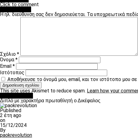
Click to comment
Leave a Reply
Η ηλ. διεύθυνση σας δεν δημοσιεύεται.
Τα υποχρεωτικά πεδί
Σχόλιο
*
Όνομα
*
Email
*
Ιστότοπος
Αποθήκευσε το όνομά μου, email, και τον ιστότοπο μου σ
This site uses Akismet to reduce spam.
Learn how your commen
πρωτοσέλιδο
Διπλό με χαρακτήρα πρωταθλητή ο Δικέφαλος
Published
2 έτη ago
on
15/12/2024
By
paokrevolution