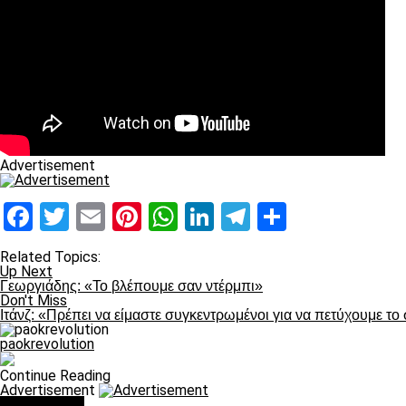
Advertisement
Facebook
Twitter
Email
Pinterest
WhatsApp
LinkedIn
Telegram
Μοιραστ
Related Topics:
Up Next
Γεωργιάδης: «Το βλέπουμε σαν ντέρμπι»
Don't Miss
Ιτάνζ: «Πρέπει να είμαστε συγκεντρωμένοι για να πετύχουμε το
paokrevolution
Continue Reading
Advertisement
You may like