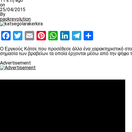
11 έτη ago
on
25/04/2015
By
paokrevolution
Facebook
Twitter
Email
Pinterest
WhatsApp
LinkedIn
Telegram
Μοιραστ
Ο Εργκούς Κάτσε που προσέθεσε άλλο ένα χαρακτηριστικό στο πα
σημασία των βραβείων τα οποία έρχονται μέσω από την ψήφο 
Advertisement