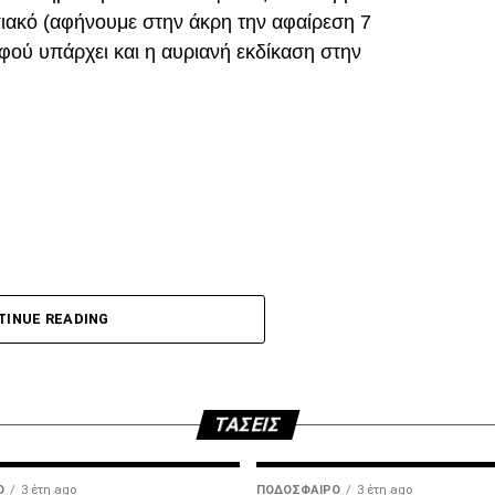
ιακό (αφήνουμε στην άκρη την αφαίρεση 7
ού υπάρχει και η αυριανή εκδίκαση στην
DVERTISEMENT
p
In
egram
οιραστείτε
 τη φετινή σεζόν με κεφαλιά, μετά τα σημαντικά
ακό.
TINUE READING
άποια δύσκολη φάση. Καταλόγισε στο 21’ χωρίς
τωλικού για μαρκάρισμα του Μιχαηλίδη και έβγαλε
.
ΤΆΣΕΙΣ
DVERTISEMENT
Ο
3 έτη ago
ΠΟΔΌΣΦΑΙΡΟ
3 έτη ago