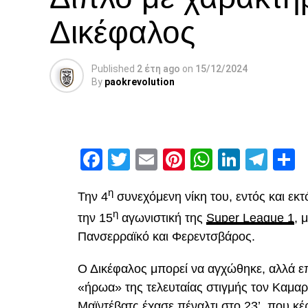
Δικέφαλος
Published
2 έτη ago
on
15/12/2024
By
paokrevolution
Facebook
Twitter
Email
Pinterest
WhatsAp
Linked
Tel
Μ
η
Την 4
συνεχόμενη νίκη του, εντός και εκ
η
την 15
αγωνιστική της
Super League 1
, 
Πανσερραϊκό και Φερεντσβάρος.
Ο Δικέφαλος μπορεί να αγχώθηκε, αλλά επ
«ήρωα» της τελευταίας στιγμής τον Καμαρ
Μαϊντέβατς έχασε πέναλτι στο 23’, που κέ