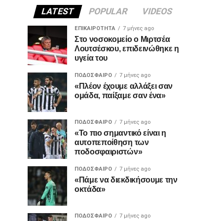
LATEST
POPULAR
VIDEOS
ΕΠΙΚΑΙΡΌΤΗΤΑ
7 μήνες ago
Στο νοσοκομείο ο Μιρτσέα
Λουτσέσκου, επιδεινώθηκε η
υγεία του
ΠΟΔΌΣΦΑΙΡΟ
7 μήνες ago
«Πλέον έχουμε αλλάξει σαν
ομάδα, παίξαμε σαν ένα»
ΠΟΔΌΣΦΑΙΡΟ
7 μήνες ago
«Το πιο σημαντικό είναι η
αυτοπεποίθηση των
ποδοσφαιριστών»
ΠΟΔΌΣΦΑΙΡΟ
7 μήνες ago
«Πάμε να διεκδικήσουμε την
οκτάδα»
ΠΟΔΌΣΦΑΙΡΟ
7 μήνες ago