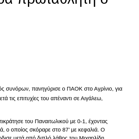
p
In
egram
οιραστείτε
τός συνόρων, πανηγύρισε ο ΠΑΟΚ στο Αγρίνιο, για
μετά τις επιτυχίες του απέναντι σε Αιγάλεω,
ικράτησε του Παναιτωλικού με 0-1, έχοντας
ά, ο οποίος σκόραρε στο 87’ με κεφαλιά. Ο
ρδισε μετά από διπλό λάθος του Μιχαηλίδη.