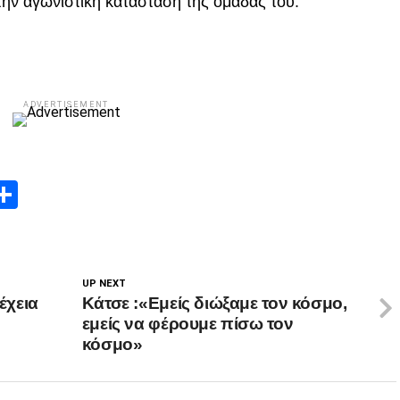
την αγωνιστική κατάσταση της ομάδας του.
ADVERTISEMENT
App
edIn
elegram
Μοιραστείτε
UP NEXT
έχεια
Κάτσε :«Εμείς διώξαμε τον κόσμο,
εμείς να φέρουμε πίσω τον
κόσμο»