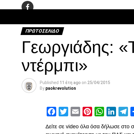
ΠΟΔΌΣΦΑ
ΠΡΩΤΟΣΈΛΙΔΟ
Γεωργιάδης: «
ντέρμπι»
Published
11 έτη ago
on
25/04/2015
By
paokrevolution
Facebook
Twitter
Email
Pinterest
Whats
Link
T
Δείτε σε video όλα όσα δήλωσε στο 