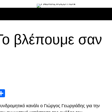
ΙΡΟ
ΜΠΆΣΚΕΤ
ΒΌΛΛΕΫ
ΕΠΙΚΑΙΡΌΤΗΤΑ
ΑΝΤΊΠΑΛΟΙ
Το βλέπουμε σαν
App
edIn
elegram
Μοιραστείτε
συνδρομητικό κανάλι ο Γιώργος Γεωργιάδης για την