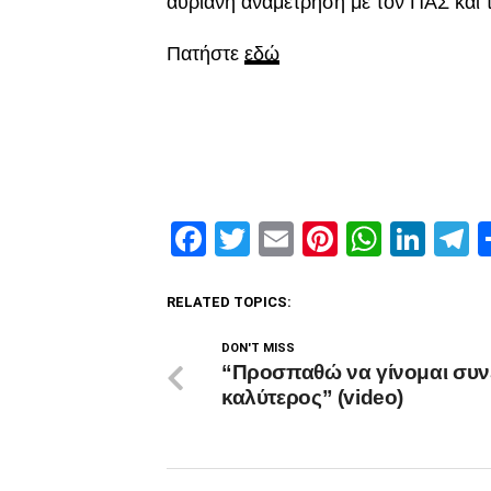
αυριανή αναμέτρηση με τον ΠΑΣ και 
Πατήστε
εδώ
Facebook
Twitter
Email
Pinterest
Whats
Link
T
RELATED TOPICS:
DON'T MISS
“Προσπαθώ να γίνομαι συν
καλύτερος” (video)