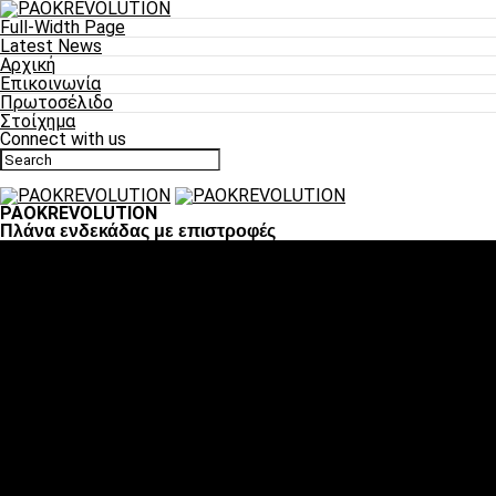
Full-Width Page
Latest News
Αρχική
Επικοινωνία
Πρωτοσέλιδο
Στοίχημα
Connect with us
PAOKREVOLUTION
Πλάνα ενδεκάδας με επιστροφές
Ποδόσφαιρο
«Πλέον έχουμε αλλάξει σαν ομάδα, παίξαμε σαν ένα»
«Το πιο σημαντικό είναι η αυτοπεποίθηση των
ποδοσφαιριστών»
«Πάμε να διεκδικήσουμε την οκτάδα»
«Είναι απόλαυση να παίζεις για τον κόσμο του ΠΑΟΚ»
«Θα τα δώσουμε όλα κόντρα στη Λιόν για την οκτάδα»
Μπάσκετ