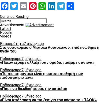
Facebook
Twitter
Email
Pinterest
WhatsApp
LinkedIn
Telegram
Μοιραστ
Continue Reading
Advertisement
Latest
Popular
Videos
Επικαιρότητα
7 μήνες ago
Στο νοσοκομείο ο Μιρτσέα Λουτσέσκου, επιδεινώθηκε η
υγεία του
Ποδόσφαιρο
7 μήνες ago
«Πλέον έχουμε αλλάξει σαν ομάδα, παίξαμε σαν ένα»
Ποδόσφαιρο
7 μήνες ago
«Το πιο σημαντικό είναι η αυτοπεποίθηση των
ποδοσφαιριστών»
Ποδόσφαιρο
7 μήνες ago
«Πάμε να διεκδικήσουμε την οκτάδα»
Ποδόσφαιρο
7 μήνες ago
«Είναι απόλαυση να παίζεις για τον κόσμο του ΠΑΟΚ»