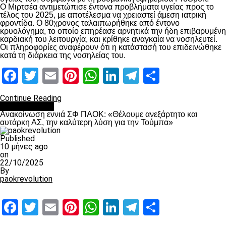
Ο Μιρτσέα αντιμετώπισε έντονα προβλήματα υγείας προς το
τέλος του 2025, με αποτέλεσμα να χρειαστεί άμεση ιατρική
φροντίδα. Ο 80χρονος ταλαιπωρήθηκε από έντονο
κρυολόγημα, το οποίο επηρέασε αρνητικά την ήδη επιβαρυμένη
καρδιακή του λειτουργία, και κρίθηκε αναγκαία να νοσηλευτεί.
Οι πληροφορίες αναφέρουν ότι η κατάστασή του επιδεινώθηκε
κατά τη διάρκεια της νοσηλείας του.
Facebook
Twitter
Email
Pinterest
WhatsApp
LinkedIn
Telegram
Μοιραστ
Continue Reading
Επικαιρότητα
Ανακοίνωση εννιά ΣΦ ΠΑΟΚ: «Θέλουμε ανεξάρτητο και
αυτάρκη ΑΣ, την καλύτερη λύση για την Τούμπα»
Published
10 μήνες ago
on
22/10/2025
By
paokrevolution
Facebook
Twitter
Email
Pinterest
WhatsApp
LinkedIn
Telegram
Μοιραστ