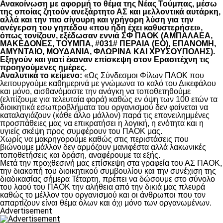
Ανακοίνωση με αφορμή το θέμα της Νέας Τούμπας, μέσω
της οποίας ζητούν ανεξάρτητο ΑΣ και μελλοντικά αυτάρκη,
αλλά και την πιο σίγουρη και γρήγορη λύση για την
ανέγερση του γηπέδου «που ήδη έχει καθυστερήσει»,
όπως τονίζουν, εξέδωσαν εννιά ΣΦ ΠΑΟΚ (ΑΜΠΑΛΑΕΑ,
ΜΑΚΕΔΟΝΕΣ, ΤΟΥΜΠΑ, #031# ΠΕΡΑΙΑ (ΕΟ), ΕΠΑΝΟΜΗ,
ΑΜΥΝΤΑΙΟ, ΜΟΥΔΑΝΙΑ, ΦΛΩΡΙΝΑ ΚΑΙ ΧΡΥΣΟΥΠΟΛΗΣ).
Εξηγούν και γιατί έκαναν επίσκεψη στον Ερασιτέχνη τις
προηγούμενες ημέρες.
Αναλυτικά το κείμενο:
«Ως Σύνδεσμοι Φίλων ΠΑΟΚ που
λειτουργούμε καθημερινά με γνώμωνα το καλό του Δικεφάλου
και μόνο, αισθανόμαστε την ανάγκη να τοποθετηθούμε
(ελπίζουμε για τελευταία φορά) καθώς εν όψη των 100 ετών τα
διοικητικά εσωπροβλήματα του οργανισμού δεν φαίνεται να
καταλαγιάζουν (κάθε άλλο μάλλον) παρά τις επανειλημμένες
προσπάθειες μας να επικρατήσει η λογική, η ενότητα και η
υγιείς σκέψη προς συμφέρουν του ΠΑΟΚ μας.
Χωρίς να μακρηγορούμε καθώς στις περιστάσεις που
βιώνουμε μάλλον δεν αρμόζουν μανιφέστα αλλά λακωνικές
τοποθετήσεις και δράση, αναφέρουμε τα εξής.
Μετά την προχθεσινή μας επίσκεψη στα γραφεία του ΑΣ ΠΑΟΚ,
την διακοπή του διοικητικού συμβουλίου και την συνέχιση της
διαδικασίας σήμερα Τέταρτη, πρέπει να δώσουμε στο σύνολο
του λαού του ΠΑΟΚ την αλήθεια από την δικιά μας πλευρά
καθώς το μέλλον του οργανισμού και οι άνθρωποι που τον
απαρτίζουν είναι θέμα όλων και όχι μόνο των οργανωμένων.
Advertisement