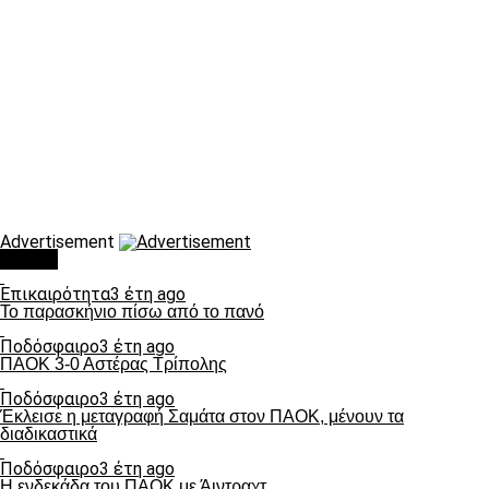
Advertisement
Τάσεις
Επικαιρότητα
3 έτη ago
Το παρασκήνιο πίσω από το πανό
Ποδόσφαιρο
3 έτη ago
ΠΑΟΚ 3-0 Αστέρας Τρίπολης
Ποδόσφαιρο
3 έτη ago
Έκλεισε η μεταγραφή Σαμάτα στον ΠΑΟΚ, μένουν τα
διαδικαστικά
Ποδόσφαιρο
3 έτη ago
Η ενδεκάδα του ΠΑΟΚ με Άιντραχτ