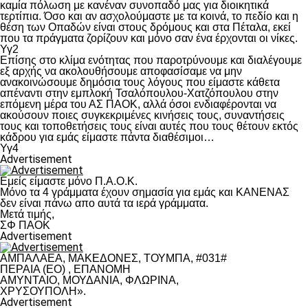
καμία πόλωση με κανέναν συνοπαδό μας για διοικητικά
τερτίπια. Όσο και αν ασχολούμαστε με τα κοινά, το πεδίο και η
θέση των Οπαδών είναι στους δρόμους και στα Πέταλα, εκεί
που τα πράγματα ζορίζουν και μόνο σαν ένα έρχονται οι νίκες.
Υγ2
Επίσης στο κλίμα ενότητας που παροτρύνουμε και διαλέγουμε
εξ αρχής να ακολουθήσουμε αποφασίσαμε να μην
ανακοινώσουμε δημόσια τους λόγους που είμαστε κάθετα
απέναντι στην εμπλοκή Τσαλόπουλου-Χατζόπουλου στην
επόμενη μέρα του ΑΣ ΠΑΟΚ, αλλά όσοι ενδιαφέρονται να
ακούσουν ποιες συγκεκριμένες κινήσεις τους, συναντήσεις
τους και τοποθετήσεις τους είναι αυτές που τους θέτουν εκτός
κάδρου για εμάς είμαστε πάντα διαθέσιμοι…
Υγ4
Advertisement
Εμείς είμαστε μόνο Π.Α.Ο.Κ.
Μόνο τα 4 γράμματα έχουν σημασία για εμάς και ΚΑΝΕΝΑΣ
δεν είναι πάνω απο αυτά τα ιερά γράμματα.
Μετά τιμής,
ΣΦ ΠΑΟΚ
Advertisement
ΑΜΠΑΛΑΕΑ, ΜΑΚΕΔΟΝΕΣ, ΤΟΥΜΠΑ, #031#
ΠΕΡΑΙΑ (ΕΟ) , ΕΠΑΝΟΜΗ
ΑΜΥΝΤΑΙΟ, ΜΟΥΔΑΝΙΑ, ΦΛΩΡΙΝΑ,
ΧΡΥΣΟΥΠΟΛΗ».
Advertisement