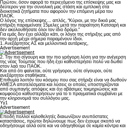
Πρώτον, όσον αφορά το περιεχόμενο της επίσκεψης μας και
δεύτερον για την συνολική μας στάση και εμπλοκή στα
διοικητικά ζητήματα που αφορούν την επόμενη μέρα του
ΠΑΟΚ.
Ο λόγος της επίσκεψης… απλός, “Κύριοι, με την δικιά μας
στήριξη παραμείνατε 15μελες μετά την παραίτηση Κατσαρή και
δεν ακολουθήσατε όλοι τον ίδιο δρόμο.”
Για εμάς δεν έχει αλλάξει κάτι, οι λόγοι της στήριξης μας από
την αρχή μέχρι σήμερα παραμένουν ίδιοι.
1. Ανεξάρτητος ΑΣ και μελλοντικά αυτάρκης,
Advertisement
2. Την πιο σίγουρη και την πιο γρήγορη λύση για την ανέγερση
της νέας Τούμπας που ήδη έχει καθυστερήσει πολύ να δωθεί
στον λαό του ΠΑΟΚ.
Και από ότι φαίνεται, ούτε γρήγοροι, ούτε σίγουροι, ούτε
ανεξάρτητοι σταθήκατε.
Επιθυμία λοιπόν του κόσμου που σας στήριξε είναι να δωθούν
ΑΜΕΣΑ αποτελέσματα και λύσεις οι οποίες υποστηρίζονται
από συμπαγής απόψεις και όχι αβάσιμες τεκμηριώσεις και
κομφούζιο καθυστερήσεων για το τι πραγματικά συμβαίνει με
την κληρονομιά του συλλόγου μας.
Υγ1
Advertisement
Επειδή πολλοί καλοθελητές διαιωνίζουν ανυπόστατες
καταστάσεις, πρώτοι δηλώνουμε πως δεν έχουμε σκοπό να
οδηγήσουμε αλλά ούτε και να οδηγηθούμε σε καμία κόντρα και