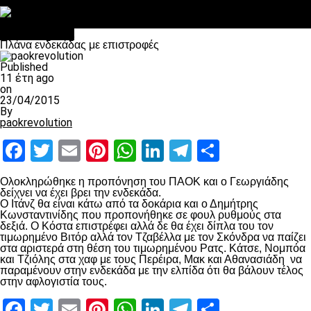
Στο OPEN τα προκριματικά, στη NOVA τα του πρωταθλήματος
Σαν σήμερα: Οταν “έφυγε” ο Λόραντ
Επικαιρότητα
Πλάνα ενδεκάδας με επιστροφές
Published
11 έτη ago
on
23/04/2015
By
paokrevolution
Facebook
Twitter
Email
Pinterest
WhatsApp
LinkedIn
Telegram
Μοιραστ
Ολοκληρώθηκε η προπόνηση του ΠΑΟΚ και ο Γεωργιάδης
δείχνει να έχει βρει την ενδεκάδα.
Ο Ιτάνζ θα είναι κάτω από τα δοκάρια και ο Δημήτρης
Κωνσταντινίδης που προπονήθηκε σε φουλ ρυθμούς στα
δεξιά. Ο Κόστα επιστρέφει αλλά δε θα έχει δίπλα του τον
τιμωρημένο Βιτόρ αλλά τον Τζαβέλλα με τον Σκόνδρα να παίζει
στα αριστερά στη θέση του τιμωρημένου Ρατς. Κάτσε, Νομπόα
και Τζιόλης στα χαφ με τους Περέιρα, Μακ και Αθανασιάδη να
παραμένουν στην ενδεκάδα με την ελπίδα ότι θα βάλουν τέλος
στην αφλογιστία τους.
Facebook
Twitter
Email
Pinterest
WhatsApp
LinkedIn
Telegram
Μοιραστ