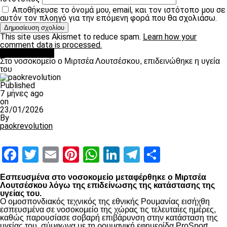
Αποθήκευσε το όνομά μου, email, και τον ιστότοπο μου σε
αυτόν τον πλοηγό για την επόμενη φορά που θα σχολιάσω.
This site uses Akismet to reduce spam.
Learn how your
comment data is processed.
Επικαιρότητα
Στο νοσοκομείο ο Μιρτσέα Λουτσέσκου, επιδεινώθηκε η υγεία
του
Published
7 μήνες ago
on
23/01/2026
By
paokrevolution
Facebook
Twitter
Email
Pinterest
WhatsApp
LinkedIn
Telegram
Μοιραστ
Εσπευσμένα στο νοσοκομείο μεταφέρθηκε ο Μιρτσέα
Λουτσέσκου λόγω της επιδείνωσης της κατάστασης της
υγείας του.
Ο ομοσπονδιακός τεχνικός της εθνικής Ρουμανίας εισήχθη
εσπευσμένα σε νοσοκομείο της χώρας τις τελευταίες ημέρες,
καθώς παρουσίασε σοβαρή επιβάρυνση στην κατάσταση της
υγείας του, σύμφωνα με τη ρουμανική εφημερίδα ProSport.