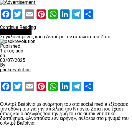
Facebook
Twitter
Email
Pinterest
WhatsApp
LinkedIn
Telegram
Μοιραστ
Continue Reading
Επικαιρότητα
Συγκλονισμένος και ο Αντρέ με την απώλεια του Ζότα
Published
1 έτος ago
on
03/07/2025
By
paokrevolution
Facebook
Twitter
Email
Pinterest
WhatsApp
LinkedIn
Telegram
Μοιραστ
Ο Αντρέ Βιεϊρίνια με ανάρτηση του στα social media εξέφρασε
την οδύνη του για την απώλεια του Ντιόγκο Ζότα που έχασε
όπως και ο αδελφός του την ζωή του σε αυτοκινητιστικό
δυστύχημα. «Αναπαύσου εν ειρήνη», ανέφερε στο μήνυμά του
ο Αντρέ Βιεϊρίνια.