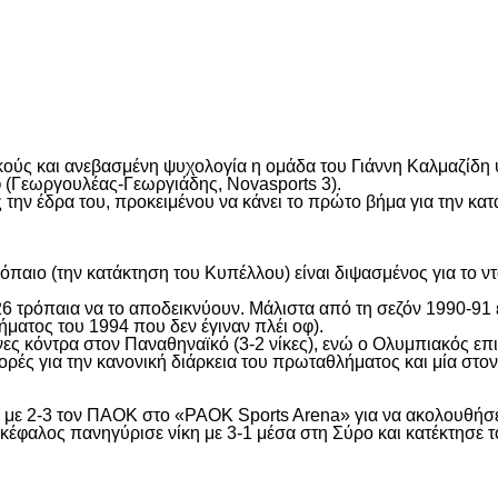
είτε
κούς και ανεβασμένη ψυχολογία η ομάδα του Γιάννη Καλμαζίδη
φ (Γεωργουλέας-Γεωργιάδης, Novasports 3).
 την έδρα του, προκειμένου να κάνει το πρώτο βήμα για την κατ
ρόπαιο (την κατάκτηση του Κυπέλλου) είναι διψασμένος για το 
6 τρόπαια να το αποδεικνύουν. Μάλιστα από τη σεζόν 1990-91 έ
ματος του 1994 που δεν έγιναν πλέι οφ).
ες κόντρα στον Παναθηναϊκό (3-2 νίκες), ενώ ο Ολυμπιακός επι
ρές για την κανονική διάρκεια του πρωταθλήματος και μία στον
ε 2-3 τον ΠΑΟΚ στο «PAOK Sports Arena» για να ακολουθήσει 
κέφαλος πανηγύρισε νίκη με 3-1 μέσα στη Σύρο και κατέκτησε το
είτε