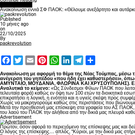
Επικαιρότητα
Ανακοίνωση εννιά ΣΦ ΠΑΟΚ: «Θέλουμε ανεξάρτητο και αυτάρκη
Published
10 μήνες ago
on
22/10/2025
By
paokrevolution
Facebook
Twitter
Email
Pinterest
WhatsApp
LinkedIn
Telegram
Μοιραστ
Ανακοίνωση με αφορμή το θέμα της Νέας Τούμπας, μέσω της
ανέγερση του γηπέδου «που ήδη έχει καθυστερήσει», 
ΑΜΥΝΤΑΙΟ, ΜΟΥΔΑΝΙΑ, ΦΛΩΡΙΝΑ ΚΑΙ ΧΡΥΣΟΥΠΟΛΗΣ). Εξηγο
Αναλυτικά το κείμενο:
«Ως Σύνδεσμοι Φίλων ΠΑΟΚ που λειτουρ
τελευταία φορά) καθώς εν όψη των 100 ετών τα διοικητικά εσω
επικρατήσει η λογική, η ενότητα και η υγιείς σκέψη προς συμ
Χωρίς να μακρηγορούμε καθώς στις περιστάσεις που βιώνουμε 
Μετά την προχθεσινή μας επίσκεψη στα γραφεία του ΑΣ ΠΑΟΚ, τ
του λαού του ΠΑΟΚ την αλήθεια από την δικιά μας πλευρά καθώ
Advertisement
Πρώτον, όσον αφορά το περιεχόμενο της επίσκεψης μας και δε
Ο λόγος της επίσκεψης… απλός, “Κύριοι, με την δικιά μας στήρ