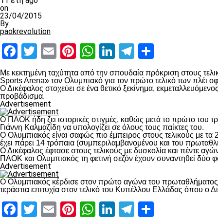
11 έτη ago
on
23/04/2015
By
paokrevolution
Facebook
Twitter
Email
Pinterest
WhatsApp
LinkedIn
Telegram
Μοιραστ
Με κεκτημένη ταχύτητα από την σπουδαία πρόκριση στους τελι
Sports Arena» τον Ολυμπιακό για τον πρώτο τελικό των πλέι ο
Ο Δικέφαλος στοχεύει σε ένα θετικό ξεκίνημα, εκμεταλλευόμενος
προβάδισμα.
Advertisement
Ο ΠΑΟΚ ήδη ζει ιστορικές στιγμές, καθώς μετά το πρώτο του τ
Γιάννη Καλμαζίδη να υπολογίζει σε όλους τους παίκτες του.
Ο Ολυμπιακός είναι σαφώς πιο έμπειρος στους τελικούς με τα 2
έχει πάρει 14 τρόπαια (συμπεριλαμβανομένου και του πρωταθλή
Ο Δικέφαλος έφτασε στους τελικούς με δυσκολία και πέντε αγών
ΠΑΟΚ και Ολυμπιακός τη φετινή σεζόν έχουν συναντηθεί δύο φο
Advertisement
Ο Ολυμπιακός κέρδισε στον πρώτο αγώνα του πρωταθλήματος μ
τεράστια επιτυχία στον τελικό του Κυπέλλου Ελλάδας όπου ο Δι
Facebook
Twitter
Email
Pinterest
WhatsApp
LinkedIn
Telegram
Μοιραστ