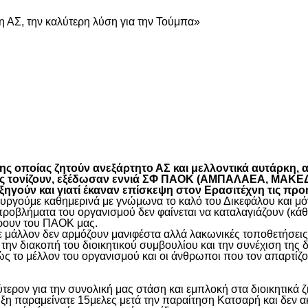
 ΑΣ, την καλύτερη λύση για την Τούμπα»
είτε
 οποίας ζητούν ανεξάρτητο ΑΣ και μελλοντικά αυτάρκη, αλ
όπως τονίζουν, εξέδωσαν εννιά ΣΦ ΠΑΟΚ (ΑΜΠΑΛΑΕΑ, ΜΑ
ύν και γιατί έκαναν επίσκεψη στον Ερασιτέχνη τις προ
γούμε καθημερινά με γνώμωνα το καλό του Δικεφάλου και μόνο
προβλήματα του οργανισμού δεν φαίνεται να καταλαγιάζουν (κά
φέρουν του ΠΑΟΚ μας.
μάλλον δεν αρμόζουν μανιφέστα αλλά λακωνικές τοποθετήσεις 
ην διακοπή του διοικητικού συμβουλίου και την συνέχιση της 
ς το μέλλον του οργανισμού και οι άνθρωποι που τον απαρτίζο
ύτερον για την συνολική μας στάση και εμπλοκή στα διοικητικ
ιξη παραμείνατε 15μελες μετά την παραίτηση Κατσαρή και δεν α