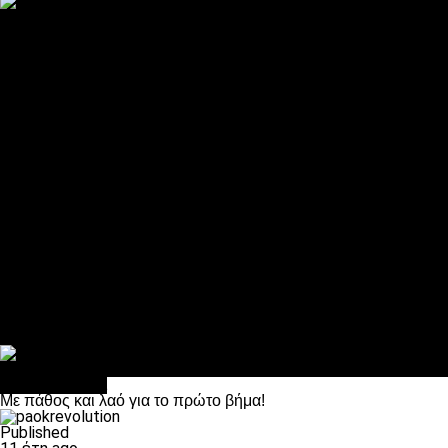
ΠΑΟΚ και τηλεοπτικά: αποκλειστικά απόφαση Σαββίδη
Αντίπαλοι
Νέα προβλήματα στην Μπέτις πριν την Τούμπα
Επίσημο «stop» στους φίλους του ΠΑΟΚ στο Αγρίνιο
Η Λιόν «σφυροκόπησε» τη Μονακό και πλησιάζει στο Champio
ΠΑΟΚ: Τι έκαναν οι αντίπαλοί του στο Europa League
Η Ριέκα διέκοψε την εγγραφή μελών ενόψει… ΠΑΟΚ
Διάφορα
Πέθανε ο μπαμπάς του Γιαννάκη, Λουκάς Μήλιος
ΣΦ ΠΑΟΚ Θύρα 4: Ανακοίνωσε οδική εκδρομή για τον αγώνα με
Κανείς δεν ξέχασε τα έξι αετόπουλα
Στο OPEN τα προκριματικά, στη NOVA τα του πρωταθλήματος
Σαν σήμερα: Οταν “έφυγε” ο Λόραντ
Επικαιρότητα
Με πάθος και λαό για το πρώτο βήμα!
Published