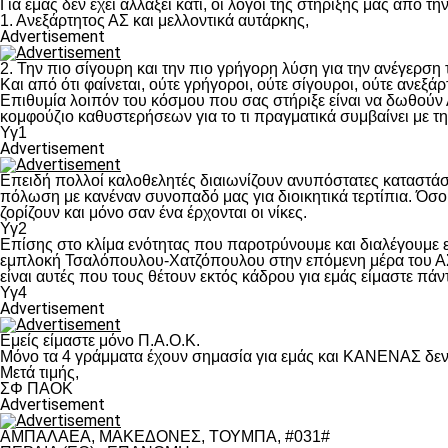
Για εμάς δεν έχει αλλάξει κάτι, οι λόγοι της στήριξης μας από τ
1. Ανεξάρτητος ΑΣ και μελλοντικά αυτάρκης,
Advertisement
2. Την πιο σίγουρη και την πιο γρήγορη λύση για την ανέγερσ
Και από ότι φαίνεται, ούτε γρήγοροι, ούτε σίγουροι, ούτε ανεξάρ
Επιθυμία λοιπόν του κόσμου που σας στήριξε είναι να δωθούν
κομφούζιο καθυστερήσεων για το τι πραγματικά συμβαίνει με τ
Υγ1
Advertisement
Επειδή πολλοί καλοθελητές διαιωνίζουν ανυπόστατες καταστάσ
πόλωση με κανέναν συνοπαδό μας για διοικητικά τερτίπια. Όσο 
ζορίζουν και μόνο σαν ένα έρχονται οι νίκες.
Υγ2
Επίσης στο κλίμα ενότητας που παροτρύνουμε και διαλέγουμε
εμπλοκή Τσαλόπουλου-Χατζόπουλου στην επόμενη μέρα του ΑΣ Π
είναι αυτές που τους θέτουν εκτός κάδρου για εμάς είμαστε πά
Υγ4
Advertisement
Εμείς είμαστε μόνο Π.Α.Ο.Κ.
Μόνο τα 4 γράμματα έχουν σημασία για εμάς και ΚΑΝΕΝΑΣ δεν 
Μετά τιμής,
ΣΦ ΠΑΟΚ
Advertisement
ΑΜΠΑΛΑΕΑ, ΜΑΚΕΔΟΝΕΣ, ΤΟΥΜΠΑ, #031#