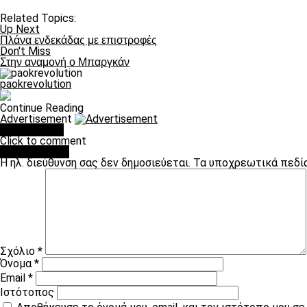
Related Topics:
Up Next
Πλάνα ενδεκάδας με επιστροφές
Don't Miss
Στην αναμονή ο Μπαργκάν
paokrevolution
Continue Reading
Advertisement
You may like
Click to comment
Leave a Reply
Η ηλ. διεύθυνση σας δεν δημοσιεύεται.
Τα υποχρεωτικά πεδί
Σχόλιο
*
Όνομα
*
Email
*
Ιστότοπος