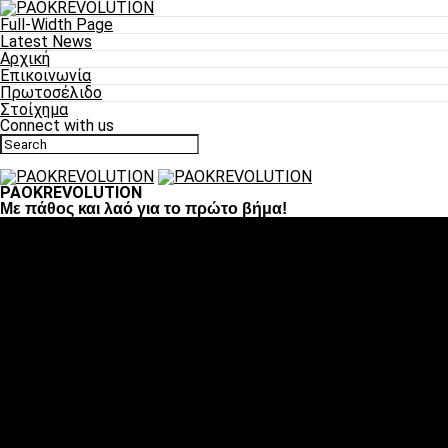
Full-Width Page
Latest News
Αρχική
Επικοινωνία
Πρωτοσέλιδο
Στοίχημα
Connect with us
PAOKREVOLUTION
Με πάθος και λαό για το πρώτο βήμα!
Ποδόσφαιρο
«Πλέον έχουμε αλλάξει σαν ομάδα, παίξαμε σαν ένα»
«Το πιο σημαντικό είναι η αυτοπεποίθηση των ποδοσφαιριστώ
«Πάμε να διεκδικήσουμε την οκτάδα»
«Είναι απόλαυση να παίζεις για τον κόσμο του ΠΑΟΚ»
«Θα τα δώσουμε όλα κόντρα στη Λιόν για την οκτάδα»
Μπάσκετ
Αλλαγή ώρας με Σπόρτινγκ και Μπιλμπάο