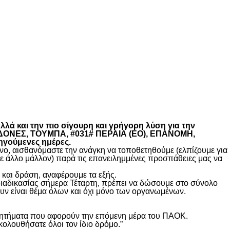
λά και την πιο σίγουρη και γρήγορη λύση για την
ΚΕΔΟΝΕΣ, ΤΟΥΜΠΑ, #031# ΠΕΡΑΙΑ (ΕΟ), ΕΠΑΝΟΜΗ,
ηγούμενες ημέρες.
, αισθανόμαστε την ανάγκη να τοποθετηθούμε (ελπίζουμε για
θε άλλο μάλλον) παρά τις επανειλημμένες προσπάθειες μας να
και δράση, αναφέρουμε τα εξής.
διαδικασίας σήμερα Τέταρτη, πρέπει να δώσουμε στο σύνολο
υν είναι θέμα όλων και όχι μόνο των οργανωμένων.
ά ζητήματα που αφορούν την επόμενη μέρα του ΠΑΟΚ.
κολουθήσατε όλοι τον ίδιο δρόμο.”