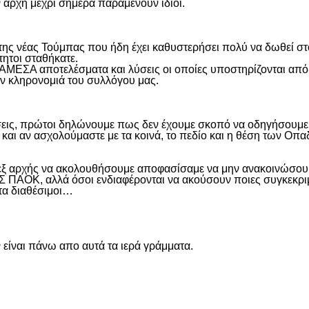
ην αρχή μέχρι σήμερα παραμένουν ίδιοι.
η της νέας Τούμπας που ήδη έχει καθυστερήσει πολύ να δωθεί σ
τητοι σταθήκατε.
 ΑΜΕΣΑ αποτελέσματα και λύσεις οι οποίες υποστηρίζονται από
ην κληρονομιά του συλλόγου μας.
εις, πρώτοι δηλώνουμε πως δεν έχουμε σκοπό να οδηγήσουμε α
και αν ασχολούμαστε με τα κοινά, το πεδίο και η θέση των Οπα
 εξ αρχής να ακολουθήσουμε αποφασίσαμε να μην ανακοινώσουμ
ΑΟΚ, αλλά όσοι ενδιαφέρονται να ακούσουν ποιες συγκεκριμέν
ντα διαθέσιμοι…
είναι πάνω απο αυτά τα ιερά γράμματα.