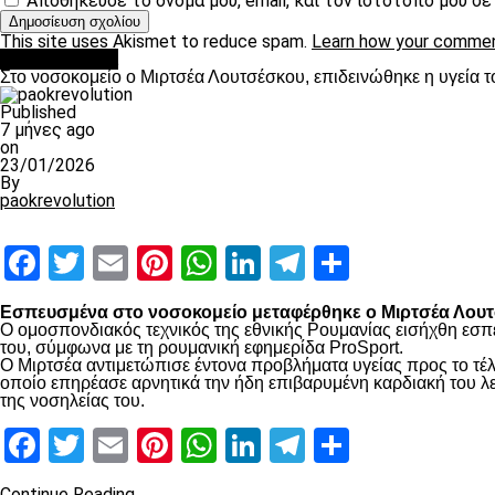
Αποθήκευσε το όνομά μου, email, και τον ιστότοπο μου σ
This site uses Akismet to reduce spam.
Learn how your commen
Επικαιρότητα
Στο νοσοκομείο ο Μιρτσέα Λουτσέσκου, επιδεινώθηκε η υγεία τ
Published
7 μήνες ago
on
23/01/2026
By
paokrevolution
Facebook
Twitter
Email
Pinterest
WhatsApp
LinkedIn
Telegram
Μοιραστ
Εσπευσμένα στο νοσοκομείο μεταφέρθηκε ο Μιρτσέα Λουτσ
Ο ομοσπονδιακός τεχνικός της εθνικής Ρουμανίας εισήχθη εσπ
του, σύμφωνα με τη ρουμανική εφημερίδα ProSport.
Ο Μιρτσέα αντιμετώπισε έντονα προβλήματα υγείας προς το τέλ
οποίο επηρέασε αρνητικά την ήδη επιβαρυμένη καρδιακή του λει
της νοσηλείας του.
Facebook
Twitter
Email
Pinterest
WhatsApp
LinkedIn
Telegram
Μοιραστ
Continue Reading