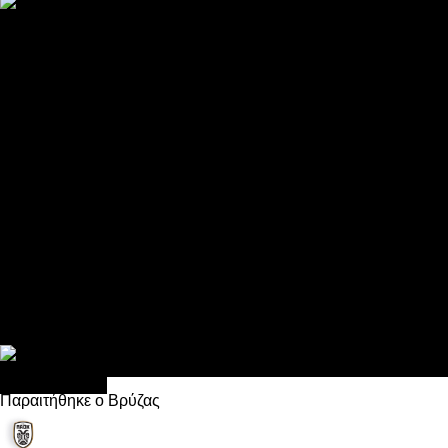
ΠΑΟΚ και τηλεοπτικά: αποκλειστικά απόφαση Σαββίδη
Αντίπαλοι
Νέα προβλήματα στην Μπέτις πριν την Τούμπα
Επίσημο «stop» στους φίλους του ΠΑΟΚ στο Αγρίνιο
Η Λιόν «σφυροκόπησε» τη Μονακό και πλησιάζει στο Champio
ΠΑΟΚ: Τι έκαναν οι αντίπαλοί του στο Europa League
Η Ριέκα διέκοψε την εγγραφή μελών ενόψει… ΠΑΟΚ
Διάφορα
Πέθανε ο μπαμπάς του Γιαννάκη, Λουκάς Μήλιος
ΣΦ ΠΑΟΚ Θύρα 4: Ανακοίνωσε οδική εκδρομή για τον αγώνα με
Κανείς δεν ξέχασε τα έξι αετόπουλα
Στο OPEN τα προκριματικά, στη NOVA τα του πρωταθλήματος
Σαν σήμερα: Οταν “έφυγε” ο Λόραντ
πρωτοσέλιδο
Παραιτήθηκε ο Βρύζας