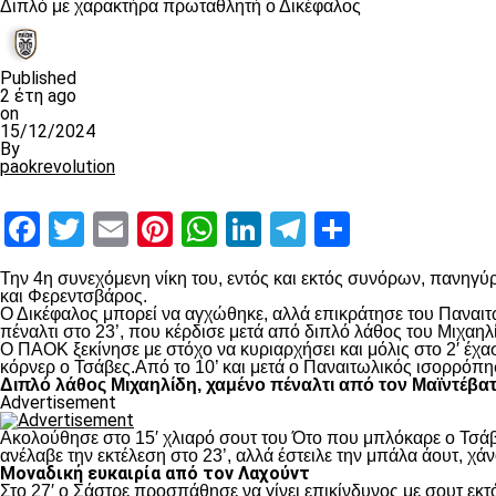
Διπλό με χαρακτήρα πρωταθλητή ο Δικέφαλος
Published
2 έτη ago
on
15/12/2024
By
paokrevolution
Facebook
Twitter
Email
Pinterest
WhatsApp
LinkedIn
Telegram
Μοιραστ
Την 4
η
συνεχόμενη νίκη του, εντός και εκτός συνόρων, πανηγύρ
και Φερεντσβάρος.
Ο Δικέφαλος μπορεί να αγχώθηκε, αλλά επικράτησε του Παναιτω
πέναλτι στο 23’, που κέρδισε μετά από διπλό λάθος του Μιχαηλ
Ο ΠΑΟΚ ξεκίνησε με στόχο να κυριαρχήσει και μόλις στο 2′ έχ
κόρνερ ο Τσάβες.Από το 10’ και μετά ο Παναιτωλικός ισορρόπη
Διπλό λάθος Μιχαηλίδη, χαμένο πέναλτι από τον Μαϊντέβα
Advertisement
Ακολούθησε στο 15′ χλιαρό σουτ του Ότο που μπλόκαρε ο Τσάβε
ανέλαβε την εκτέλεση στο 23’, αλλά έστειλε την μπάλα άουτ, χά
Μοναδική ευκαιρία από τον Λαχούντ
Στο 27′ ο Σάστρε προσπάθησε να γίνει επικίνδυνος με σουτ εκτό