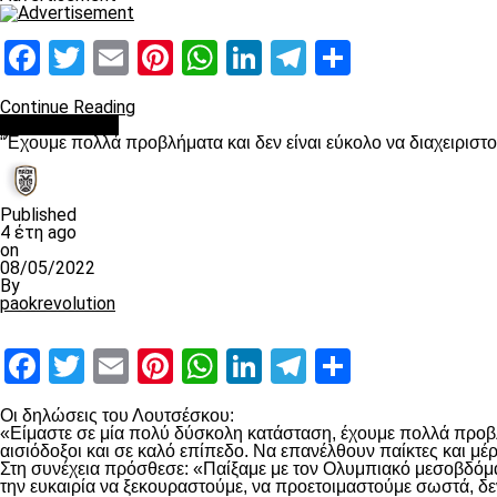
Facebook
Twitter
Email
Pinterest
WhatsApp
LinkedIn
Telegram
Μοιραστ
Continue Reading
πρωτοσέλιδο
“Έχουμε πολλά προβλήματα και δεν είναι εύκολο να διαχειριστ
Published
4 έτη ago
on
08/05/2022
By
paokrevolution
Facebook
Twitter
Email
Pinterest
WhatsApp
LinkedIn
Telegram
Μοιραστ
Οι δηλώσεις του Λουτσέσκου:
«Είμαστε σε μία πολύ δύσκολη κατάσταση, έχουμε πολλά προβλή
αισιόδοξοι και σε καλό επίπεδο. Να επανέλθουν παίκτες και μ
Στη συνέχεια πρόσθεσε: «Παίξαμε με τον Ολυμπιακό μεσοβδόμαδα
την ευκαιρία να ξεκουραστούμε, να προετοιμαστούμε σωστά, δε