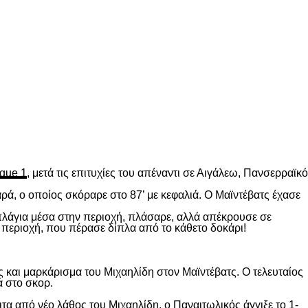
gue 1
, μετά τις επιτυχίες του απέναντι σε Αιγάλεω, Πανσερραϊκό
ρά, ο οποίος σκόραρε στο 87’ με κεφαλιά. Ο Μαϊντέβατς έχασε
 πλάγια μέσα στην περιοχή, πλάσαρε, αλλά απέκρουσε σε
 περιοχή, που πέρασε δίπλα από το κάθετο δοκάρι!
 και μαρκάρισμα του Μιχαηλίδη στον Μαϊντέβατς. Ο τελευταίος
ά στο σκορ.
ιτα από νέο λάθος του Μιχαηλίδη, ο Παναιτωλικός άγγιξε το 1-