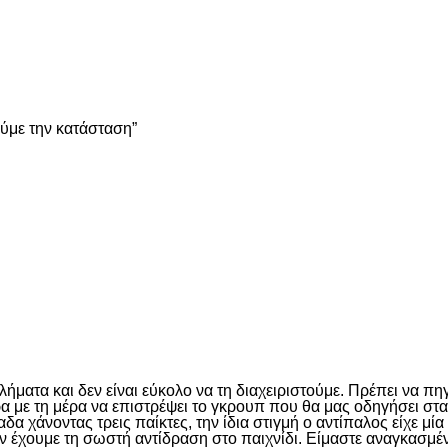
είτε
ούμε την κατάσταση”
είτε
ματα και δεν είναι εύκολο να τη διαχειριστούμε. Πρέπει να πη
έρα με τη μέρα να επιστρέψει το γκρουπ που θα μας οδηγήσει σ
 χάνοντας τρεις παίκτες, την ίδια στιγμή ο αντίπαλος είχε μί
ν έχουμε τη σωστή αντίδραση στο παιχνίδι. Είμαστε αναγκασμέν