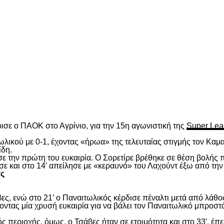
είτε
ισε ο ΠΑΟΚ στο Αγρίνιο, για την 15
η
αγωνιστική της
Super Lea
λικού με 0-1, έχοντας «ήρωα» της τελευταίας στιγμής τον Καμα
ίδη.
ασε την πρώτη του ευκαιρία. Ο Σορετίρε βρέθηκε σε θέση βολής
σε και στο 14′ απείλησε με «κεραυνό» του Λαχούντ έξω από την
τς
ς, ενώ στο 21’ ο Παναιτωλικός κέρδισε πέναλτι μετά από λάθος
νοντας μία χρυσή ευκαιρία για να βάλει τον Παναιτωλικό μπροστ
ς περιοχής, όμως, ο Τσάβες ήταν σε ετοιμότητα και στο 33′, έπε