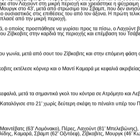
ε στον Λαχούντ στη μικρή περιοχή και χρειάστηκε η ψύχραιμη 
Μουργκ στο 43′, μετά από στρώσιμο του Σβαμπ, που δεν ανησύ
ιο ουσιαστικός στις επιθέσεις του από τον άξονα. Η πρώτη τελι
ε πλασέ από την μικρή περιοχή.
, ο οποίος προσπάθησε να γυρίσει προς τα πίσω, ο Λαχούντ βγ
ου Ζίβκοβιτς στην καρδιά της περιοχής και επέμβαση του Τσάβ
ου γωνία, μετά από σουτ του Ζίβκοβιτς και στην επόμενη φάση ο
οβιτς εκτέλεσε κόρνερ και ο Μαντί Καμαρά με κεφαλιά ακριβείας
εφαλιά, μετά τα σημαντικά γκολ του κόντρα σε Ατρόμητο και Λε
αταλόγισε στο 21’ χωρίς δεύτερη σκέψη το πέναλτι υπέρ του Π
αιντέβατς (63’ Λομόνακο), Πέρες, Λαχούντ (81’ Μπελεβώνης), Σ
ίδης, Καμαρά, Σβαμπ (62’ Οζντόεφ), Ζίβκοβιτς, Μουργκ (46’ Κων