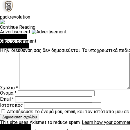
paokrevolution
Continue Reading
Advertisement
You may like
Click to comment
Leave a Reply
Η ηλ. διεύθυνση σας δεν δημοσιεύεται.
Τα υποχρεωτικά πεδί
Σχόλιο
*
Όνομα
*
Email
*
Ιστότοπος
Αποθήκευσε το όνομά μου, email, και τον ιστότοπο μου σ
This site uses Akismet to reduce spam.
Learn how your commen
πρωτοσέλιδο