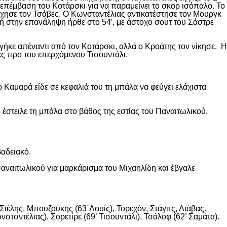
επέμβαση του Κοτάρσκι για να παραμείνει το σκορ ισόπαλο. Το
χησε τον Τσάβες. Ο Κωνσταντέλιας αντικατέστησε τον Μουργκ
κή στην επανάληψη ήρθε στο 54′, με άστοχο σουτ του Σάστρε
ήκε απέναντι από τον Κοτάρσκι, αλλά ο Κροάτης τον νίκησε. Η
ες προ του επερχόμενου Τισουντάλι.
 Καμαρά είδε σε κεφαλιά του τη μπάλα να φεύγει ελάχιστα
 έστειλε τη μπάλα στο βάθος της εστίας του Παναιτωλικού,
βαδειακό.
αναιτωλικού για μαρκάρισμα του Μιχαηλίδη και έβγαλε
ιέλης, Μπουζούκης (63΄Λουίς), Τορεχόν, Στάγιτς, Λιάβας.
στσντέλιας), Σορετίρε (69’ Τισουντάλι), Τσάλοφ (62’ Σαμάτα).