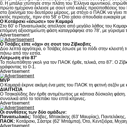
0. Η μπάλα χτύπησε στην πλάτη του Έλληνα αμυντικού, στρώθηκ
πρώτο ημίχρονο έκλεισε με σουτ υπό καλές προϋποθέσεις του 
στο ξεκίνημα του δευτέρου μέρους, με στόχο ο ΠΑΟΚ να γίνει π
εκτός περιοχής, πριν στο 58′ ο Ότο χάσει σπουδαία ευκαιρία μ
Ο Κοτάρσκι «έσωσε» τον Καμαρά
Στο 60’ ο Παναιτωλικός απείλησε από μεγάλο λάθος του Καμαρά
επόμενη αξιοσημείωτη φάση καταγράφηκε στο 78’, με γύρισμα τ
Advertisement
Ο Τσάβες είπε «όχι» σε σουτ του Ζίβκοβιτς
Δύο λεπτά αργότερα, ο Τσάβες έσωσε με το πόδι στην κλειστή τ
πάνω από την εστία.
Λύτρωση στο 87’
Το πολυπόθητο γκολ για τον ΠΑΟΚ ήρθε, τελικά, στο 87′. Ο Ζίβκ
γράφοντας το 0-1.
Advertisement
MVP
Ο Καμαρά έκρινε ακόμη ένα ματς του ΠΑΟΚ τη φετινή σεζόν με κ
ΔΙΑΙΤΗΣΙΑ
Ο Τσακαλίδης δεν ήρθε αντιμέτωπος με κάποια δύσκολη φάση. Κ
συνολικά από το τσεπάκι του επτά κίτρινες.
Advertisement
Οι συνθέσεις των δύο ομάδων:
Παναιτωλικός:
Τσάβες, Μπακάκης (63’ Μαυρίας), Παντελάκης, Μ
ΠΑΟΚ:
Κοτάρσκι, Σάστρε (62’ Μπάμπα), Ότο, Κεντζιόρα, Μιχαηλ
Advertisement