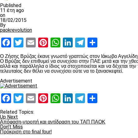
Published
11 έτη ago
on
18/02/2015
By
paokrevolution
Facebook
Twitter
Email
Pinterest
WhatsApp
LinkedIn
Telegram
Μοιραστ
Ο Ζήσης Βρύζας έκανε γνωστό γραπτώς στον Ιάκωβο Αγγελίδη ό
Ο Βρύζας δεν επιθυμεί να συνεχίσει στην ΠΑΕ μετά και την χ
αλλά και παράλληλα ο ίδιος να στοχοποιείται και να δέχεται τ
τελευταίος δεν θέλει να συνεχίσει ούτε να το ξανασκεφτεί.
Advertisement
Facebook
Twitter
Email
Pinterest
WhatsApp
LinkedIn
Telegram
Μοιραστ
Related Topics:
Up Next
Απόφαση-ντροπή και αντίδραση του ΤΑΠ ΠΑΟΚ
Don't Miss
Πρόκριση στο final four!