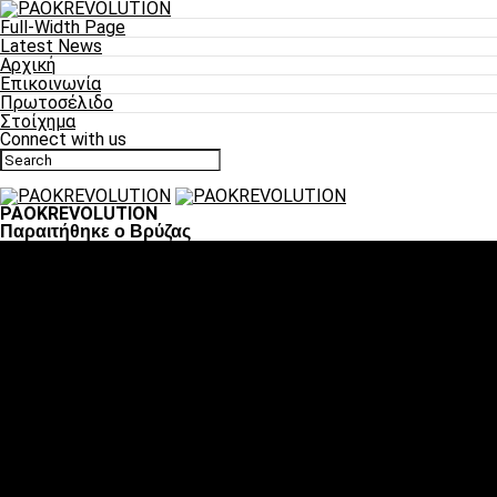
Full-Width Page
Latest News
Αρχική
Επικοινωνία
Πρωτοσέλιδο
Στοίχημα
Connect with us
PAOKREVOLUTION
Παραιτήθηκε ο Βρύζας
Ποδόσφαιρο
«Πλέον έχουμε αλλάξει σαν ομάδα, παίξαμε σαν ένα»
«Το πιο σημαντικό είναι η αυτοπεποίθηση των ποδοσφαιριστώ
«Πάμε να διεκδικήσουμε την οκτάδα»
«Είναι απόλαυση να παίζεις για τον κόσμο του ΠΑΟΚ»
«Θα τα δώσουμε όλα κόντρα στη Λιόν για την οκτάδα»
Μπάσκετ
Αλλαγή ώρας με Σπόρτινγκ και Μπιλμπάο