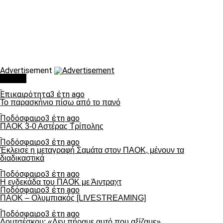
Advertisement
Τάσεις
Επικαιρότητα
3 έτη ago
Το παρασκήνιο πίσω από το πανό
Ποδόσφαιρο
3 έτη ago
ΠΑΟΚ 3-0 Αστέρας Τρίπολης
Ποδόσφαιρο
3 έτη ago
Έκλεισε η μεταγραφή Σαμάτα στον ΠΑΟΚ, μένουν τα
διαδικαστικά
Ποδόσφαιρο
3 έτη ago
Η ενδεκάδα του ΠΑΟΚ με Άιντραχτ
Ποδόσφαιρο
3 έτη ago
ΠΑΟΚ – Ολυμπιακός [LIVESTREAMING]
Ποδόσφαιρο
3 έτη ago
Λουτσέσκου: «Δεν πήραμε αυτό που αξίζαμε»