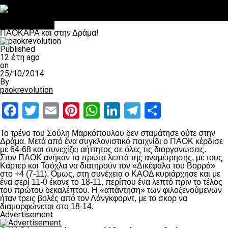
Στο OPEN τα προκριματικά, στη NOVA τα του πρωταθλήματος
Σαν σήμερα: Οταν “έφυγε” ο Λόραντ
πρωτοσέλιδο
ΠΑΟΚΑΡΑ και στην Δράμα!
Published
12 έτη ago
on
25/10/2014
By
paokrevolution
Facebook
Twitter
Email
Pinterest
WhatsApp
LinkedIn
Telegram
Μοιραστ
Το τρένο του Σούλη Μαρκόπουλου δεν σταμάτησε ούτε στην
Δράμα. Μετά από ένα συγκλονιστικό παιχνίδι ο ΠΑΟΚ κέρδισε
με 64-68 και συνεχίζει αήττητος σε όλες τις διοργανώσεις.
Στον ΠΑΟΚ ανήκαν τα πρώτα λεπτά της αναμέτρησης, με τους
Κάρτερ και Τσόχλα να διατηρούν τον «Δικέφαλο του Βορρά»
στο +4 (7-11). Όμως, στη συνέχεια ο ΚΑΟΔ κυριάρχησε και με
ένα σερί 11-0 έκανε το 18-11, περίπου ένα λεπτό πριν το τέλος
του πρώτου δεκαλέπτου. Η «απάντηση» των φιλοξενούμενων
ήταν τρεις βολές από τον Λάνγκφορντ, με το σκορ να
διαμορφώνεται στο 18-14.
Advertisement