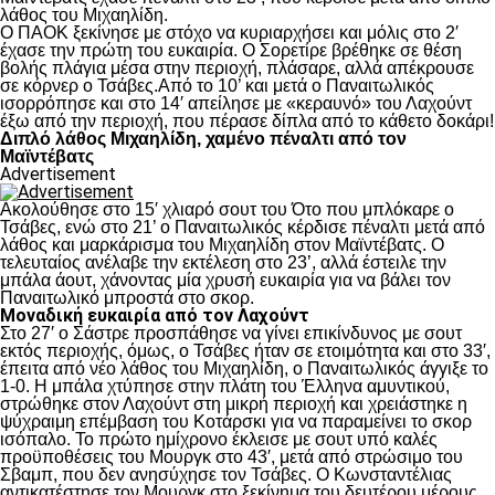
λάθος του Μιχαηλίδη.
Ο ΠΑΟΚ ξεκίνησε με στόχο να κυριαρχήσει και μόλις στο 2′
έχασε την πρώτη του ευκαιρία. Ο Σορετίρε βρέθηκε σε θέση
βολής πλάγια μέσα στην περιοχή, πλάσαρε, αλλά απέκρουσε
σε κόρνερ ο Τσάβες.Από το 10’ και μετά ο Παναιτωλικός
ισορρόπησε και στο 14′ απείλησε με «κεραυνό» του Λαχούντ
έξω από την περιοχή, που πέρασε δίπλα από το κάθετο δοκάρι!
Διπλό λάθος Μιχαηλίδη, χαμένο πέναλτι από τον
Μαϊντέβατς
Advertisement
Ακολούθησε στο 15′ χλιαρό σουτ του Ότο που μπλόκαρε ο
Τσάβες, ενώ στο 21’ ο Παναιτωλικός κέρδισε πέναλτι μετά από
λάθος και μαρκάρισμα του Μιχαηλίδη στον Μαϊντέβατς. Ο
τελευταίος ανέλαβε την εκτέλεση στο 23’, αλλά έστειλε την
μπάλα άουτ, χάνοντας μία χρυσή ευκαιρία για να βάλει τον
Παναιτωλικό μπροστά στο σκορ.
Μοναδική ευκαιρία από τον Λαχούντ
Στο 27′ ο Σάστρε προσπάθησε να γίνει επικίνδυνος με σουτ
εκτός περιοχής, όμως, ο Τσάβες ήταν σε ετοιμότητα και στο 33′,
έπειτα από νέο λάθος του Μιχαηλίδη, ο Παναιτωλικός άγγιξε το
1-0. Η μπάλα χτύπησε στην πλάτη του Έλληνα αμυντικού,
στρώθηκε στον Λαχούντ στη μικρή περιοχή και χρειάστηκε η
ψύχραιμη επέμβαση του Κοτάρσκι για να παραμείνει το σκορ
ισόπαλο. Το πρώτο ημίχρονο έκλεισε με σουτ υπό καλές
προϋποθέσεις του Μουργκ στο 43′, μετά από στρώσιμο του
Σβαμπ, που δεν ανησύχησε τον Τσάβες. Ο Κωνσταντέλιας
αντικατέστησε τον Μουργκ στο ξεκίνημα του δευτέρου μέρους,