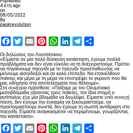
Published
4 έτη ago
on
08/05/2022
By
paokrevolution
Facebook
Twitter
Email
Pinterest
WhatsApp
LinkedIn
Telegram
Μοιραστ
Οι δηλώσεις του Λουτσέσκου:
«Είμαστε σε μία πολύ δύσκολη κατάσταση, έχουμε πολλά
προβλήματα και δεν είναι εύκολο να τη διαχειριστούμε. Πρέπει
να πηγαίνουμε παιχνίδι με το παιχνίδι προσπαθώντας να
μείνουμε αισιόδοξοι και σε καλό επίπεδο. Να επανέλθουν
παίκτες και μέρα με τη μέρα να επιστρέψει το γκρουπ που θα
μας οδηγήσει στα αποτελέσματα που θέλουμε».
Στη συνέχεια πρόσθεσε: «Παίξαμε με τον Ολυμπιακό
μεσοβδόμαδα χάνοντας τρεις παίκτες, την ίδια στιγμή ο
αντίπαλος είχε μία βδομάδα να δουλέψει. Είμαστε υπό συνεχή
πίεση, δεν έχουμε την ευκαιρία να ξεκουραστούμε, να
προετοιμαστούμε σωστά, δεν έχουμε τη σωστή αντίδραση στο
παιχνίδι. Είμαστε αναγκασμένοι να περιμένουμε, γνωρίζοντας
την κατάσταση».
Facebook
Twitter
Email
Pinterest
WhatsApp
LinkedIn
Telegram
Μοιραστ