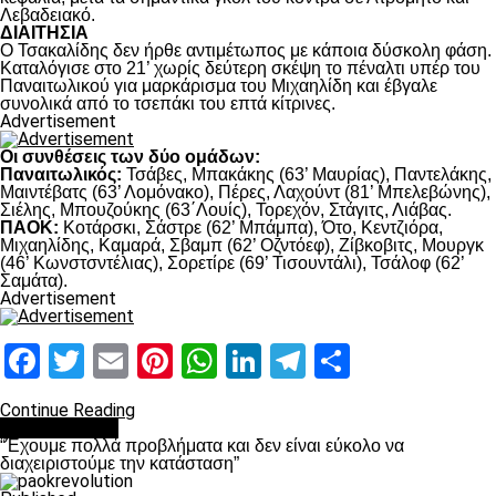
Λεβαδειακό.
ΔΙΑΙΤΗΣΙΑ
Ο Τσακαλίδης δεν ήρθε αντιμέτωπος με κάποια δύσκολη φάση.
Καταλόγισε στο 21’ χωρίς δεύτερη σκέψη το πέναλτι υπέρ του
Παναιτωλικού για μαρκάρισμα του Μιχαηλίδη και έβγαλε
συνολικά από το τσεπάκι του επτά κίτρινες.
Advertisement
Οι συνθέσεις των δύο ομάδων:
Παναιτωλικός:
Τσάβες, Μπακάκης (63’ Μαυρίας), Παντελάκης,
Μαιντέβατς (63’ Λομόνακο), Πέρες, Λαχούντ (81’ Μπελεβώνης),
Σιέλης, Μπουζούκης (63΄Λουίς), Τορεχόν, Στάγιτς, Λιάβας.
ΠΑΟΚ:
Κοτάρσκι, Σάστρε (62’ Μπάμπα), Ότο, Κεντζιόρα,
Μιχαηλίδης, Καμαρά, Σβαμπ (62’ Οζντόεφ), Ζίβκοβιτς, Μουργκ
(46’ Κωνστσντέλιας), Σορετίρε (69’ Τισουντάλι), Τσάλοφ (62’
Σαμάτα).
Advertisement
Facebook
Twitter
Email
Pinterest
WhatsApp
LinkedIn
Telegram
Μοιραστ
Continue Reading
πρωτοσέλιδο
“Έχουμε πολλά προβλήματα και δεν είναι εύκολο να
διαχειριστούμε την κατάσταση”