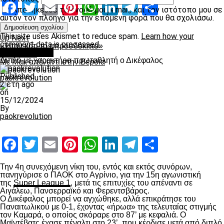
Facebook
Twitter
Email
Pinterest
WhatsApp
LinkedIn
Telegram
Μοιραστ
Αποθήκευσε το όνομά μου, email, και τον ιστότοπο μου σε
αυτόν τον πλοηγό για την επόμενη φορά που θα σχολιάσω.
Related Topics:
This site uses Akismet to reduce spam.
Learn how your
Up Next
comment data is processed.
«Ήταν κάτι το απροσδόκητο»
πρωτοσέλιδο
Don't Miss
Διπλό με χαρακτήρα πρωταθλητή ο Δικέφαλος
Με Μακ απέναντι στην Βέροια
Published
paokrevolution
2 έτη ago
on
15/12/2024
By
paokrevolution
Facebook
Twitter
Email
Pinterest
WhatsApp
LinkedIn
Telegram
Μοιραστ
Την 4
η
συνεχόμενη νίκη του, εντός και εκτός συνόρων,
πανηγύρισε ο ΠΑΟΚ στο Αγρίνιο, για την 15
η
αγωνιστική
της
Super League 1
, μετά τις επιτυχίες του απέναντι σε
Αιγάλεω, Πανσερραϊκό και Φερεντσβάρος.
Ο Δικέφαλος μπορεί να αγχώθηκε, αλλά επικράτησε του
Παναιτωλικού με 0-1, έχοντας «ήρωα» της τελευταίας στιγμής
τον Καμαρά, ο οποίος σκόραρε στο 87’ με κεφαλιά. Ο
Μαϊντέβατς έχασε πέναλτι στο 23’, που κέρδισε μετά από διπλό