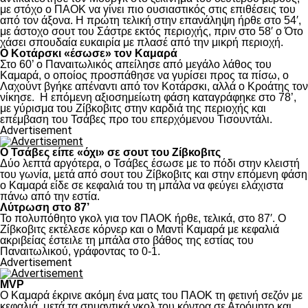
με στόχο ο ΠΑΟΚ να γίνει πιο ουσιαστικός στις επιθέσεις του
από τον άξονα. Η πρώτη τελική στην επανάληψη ήρθε στο 54′,
με άστοχο σουτ του Σάστρε εκτός περιοχής, πριν στο 58′ ο Ότο
χάσει σπουδαία ευκαιρία με πλασέ από την μικρή περιοχή.
Ο Κοτάρσκι «έσωσε» τον Καμαρά
Στο 60’ ο Παναιτωλικός απείλησε από μεγάλο λάθος του
Καμαρά, ο οποίος προσπάθησε να γυρίσει προς τα πίσω, ο
Λαχούντ βγήκε απέναντι από τον Κοτάρσκι, αλλά ο Κροάτης τον
νίκησε. Η επόμενη αξιοσημείωτη φάση καταγράφηκε στο 78’,
με γύρισμα του Ζίβκοβιτς στην καρδιά της περιοχής και
επέμβαση του Τσάβες προ του επερχόμενου Τισουντάλι.
Advertisement
Ο Τσάβες είπε «όχι» σε σουτ του Ζίβκοβιτς
Δύο λεπτά αργότερα, ο Τσάβες έσωσε με το πόδι στην κλειστή
του γωνία, μετά από σουτ του Ζίβκοβιτς και στην επόμενη φάση
ο Καμαρά είδε σε κεφαλιά του τη μπάλα να φεύγει ελάχιστα
πάνω από την εστία.
Λύτρωση στο 87’
Το πολυπόθητο γκολ για τον ΠΑΟΚ ήρθε, τελικά, στο 87′. Ο
Ζίβκοβιτς εκτέλεσε κόρνερ και ο Μαντί Καμαρά με κεφαλιά
ακριβείας έστειλε τη μπάλα στο βάθος της εστίας του
Παναιτωλικού, γράφοντας το 0-1.
Advertisement
MVP
Ο Καμαρά έκρινε ακόμη ένα ματς του ΠΑΟΚ τη φετινή σεζόν με
κεφαλιά, μετά τα σημαντικά γκολ του κόντρα σε Ατρόμητο και