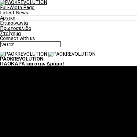
Full-Width Page
Latest News
Αρχική
Επικοινωνία
Πρωτοσέλιδο
Στοίχημα
Connect with us
PAOKREVOLUTION
ΠΑΟΚΑΡΑ και στην Δράμα!
Ποδόσφαιρο
«Πλέον έχουμε αλλάξει σαν ομάδα, παίξαμε σαν ένα»
«Το πιο σημαντικό είναι η αυτοπεποίθηση των
ποδοσφαιριστών»
«Πάμε να διεκδικήσουμε την οκτάδα»
«Είναι απόλαυση να παίζεις για τον κόσμο του ΠΑΟΚ»
«Θα τα δώσουμε όλα κόντρα στη Λιόν για την οκτάδα»
Μπάσκετ