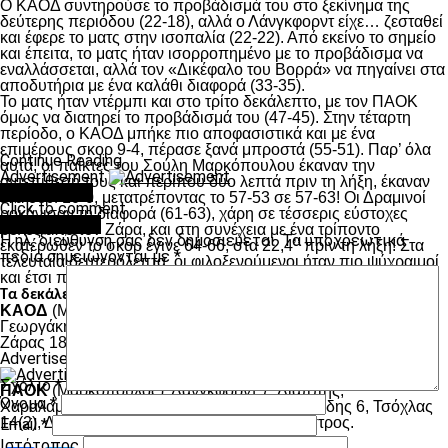
Ο ΚΑΟΔ συντηρούσε το προβάδισμά του στο ξεκίνημα της
δεύτερης περιόδου (22-18), αλλά ο Λάνγκφορντ είχε… ζεσταθεί
και έφερε το ματς στην ισοπαλία (22-22). Από εκείνο το σημείο
και έπειτα, το ματς ήταν ισορροπημένο με το προβάδισμα να
εναλλάσσεται, αλλά τον «Δικέφαλο του Βορρά» να πηγαίνει στα
αποδυτήρια με ένα καλάθι διαφορά (33-35).
Το ματς ήταν ντέρμπι και στο τρίτο δεκάλεπτο, με τον ΠΑΟΚ
όμως να διατηρεί το προβάδισμά του (47-45). Στην τέταρτη
περίοδο, ο ΚΑΟΔ μπήκε πιο αποφασιστικά και με ένα
επιμέρους σκορ 9-4, πέρασε ξανά μπροστά (55-51). Παρ’ όλα
Continue Reading
αυτά, οι παίκτες του Σούλη Μαρκόπουλου έκαναν την
Advertisement
αντεπίθεσή τους και περίπου δύο λεπτά πριν τη λήξη, έκαναν
You may like
ένα σερί 10-0, μετατρέποντας το 57-53 σε 57-63! Οι Δραμινοί
Click to comment
ροκάνισαν τη διαφορά (61-63), χάρη σε τέσσερις εύστοχες
Leave a Reply
βολές από τον Ζάρα, και στη συνέχεια με ένα τρίποντο
Η ηλ. διεύθυνση σας δεν δημοσιεύεται.
Τα υποχρεωτικά
εκατέρωθεν το σκορ έγινε 64-66, στα 22,4’’ πριν τη λήξη! Στα
πεδία σημειώνονται με
*
τελευταία δευτερόλεπτα, οι φιλοξενούμενοι ήταν πιο ψύχραιμοί
και έτσι πήραν το ροζ φύλλο με το τελικό 68-64.
18-14, 33-35, 45-47, 64-68.
Τα δεκάλεπτα:
ΚΑΟΔ
(Μέξας): Σλαφτσάκης 4, Βασόγιεβιτς 3, Τζόνσον 2,
Γεωργάκης 4, Άτκινς 8, Όντομ 8, Σπυριδωνίδης, Μίσελ 6,
Ζάρας 18 (2), Λό 7 (1), Χρυσικόπουλος 4,
Advertisement
Σχόλιο
*
ΠΑΟΚ
(Μαρκόπουλος): Λάνγκφορντ 7, Λιάππης,
Όνομα
*
Χαραλαμπίδης 16 (2), Κάρτερ 18 (1), Κακαρούδης 6, Τσόχλας
14(2), Δέδας 1, Μαργαρίτης 2, Βον 4, Σαλούστρος.
Email
*
Ιστότοπος