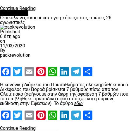
Continue Reading
Ποδόσφαιρο
Οι «κολώνες» και οι «απογοητεύσεις» στις πρώτες 26
αγωνιστικές
Published
6 έτη ago
on
11/03/2020
By
paokrevolution
Facebook
Twitter
Email
Pinterest
WhatsApp
LinkedIn
Telegram
Μοιραστ
Η κανονική διάρκεια του Πρωταθλήματος ολοκληρώθηκε και ο
Δικέφαλος του Βορρά βρίσκεται 7 βαθμούς πίσω από τον
Ολυμπιακό (αφήνουμε στην άκρη την αφαίρεση 7 βαθμών που
του επιβλήθηκε πρωτόδικα αφού υπάρχει και η αυριανή
εκδίκαση στην Εφέσεων). Το άρθρο
εδώ
Facebook
Twitter
Email
Pinterest
WhatsApp
LinkedIn
Telegram
Μοιραστ
Continue Reading