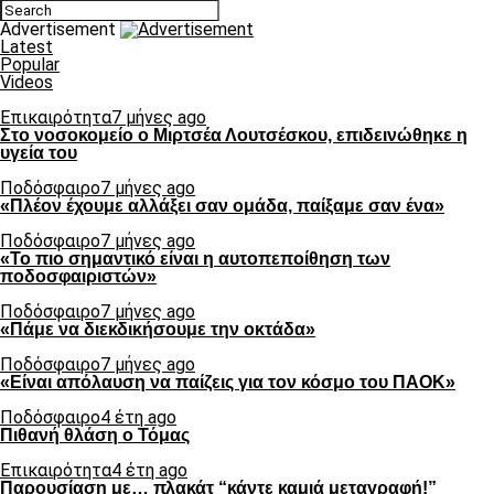
Advertisement
Latest
Popular
Videos
Επικαιρότητα
7 μήνες ago
Στο νοσοκομείο ο Μιρτσέα Λουτσέσκου, επιδεινώθηκε η
υγεία του
Ποδόσφαιρο
7 μήνες ago
«Πλέον έχουμε αλλάξει σαν ομάδα, παίξαμε σαν ένα»
Ποδόσφαιρο
7 μήνες ago
«Το πιο σημαντικό είναι η αυτοπεποίθηση των
ποδοσφαιριστών»
Ποδόσφαιρο
7 μήνες ago
«Πάμε να διεκδικήσουμε την οκτάδα»
Ποδόσφαιρο
7 μήνες ago
«Είναι απόλαυση να παίζεις για τον κόσμο του ΠΑΟΚ»
Ποδόσφαιρο
4 έτη ago
Πιθανή θλάση ο Τόμας
Επικαιρότητα
4 έτη ago
Παρουσίαση με… πλακάτ “κάντε καμιά μεταγραφή!”