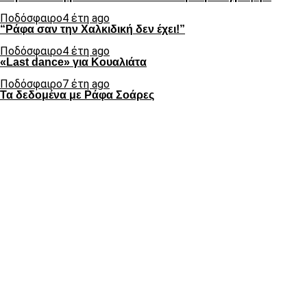
Ποδόσφαιρο
4 έτη ago
“Ράφα σαν την Χαλκιδική δεν έχει!”
Ποδόσφαιρο
4 έτη ago
«Last dance» για Κουαλιάτα
Ποδόσφαιρο
7 έτη ago
Τα δεδομένα με Ράφα Σοάρες