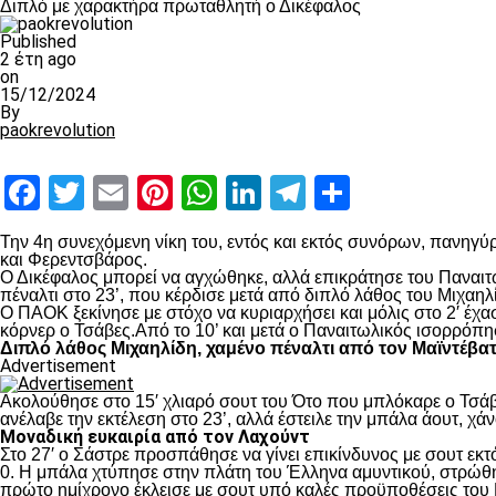
Διπλό με χαρακτήρα πρωταθλητή ο Δικέφαλος
Published
2 έτη ago
on
15/12/2024
By
paokrevolution
Facebook
Twitter
Email
Pinterest
WhatsApp
LinkedIn
Telegram
Μοιραστ
Την 4
η
συνεχόμενη νίκη του, εντός και εκτός συνόρων, πανηγύρ
και Φερεντσβάρος.
Ο Δικέφαλος μπορεί να αγχώθηκε, αλλά επικράτησε του Παναιτω
πέναλτι στο 23’, που κέρδισε μετά από διπλό λάθος του Μιχαηλ
Ο ΠΑΟΚ ξεκίνησε με στόχο να κυριαρχήσει και μόλις στο 2′ έχ
κόρνερ ο Τσάβες.Από το 10’ και μετά ο Παναιτωλικός ισορρόπη
Διπλό λάθος Μιχαηλίδη, χαμένο πέναλτι από τον Μαϊντέβα
Advertisement
Ακολούθησε στο 15′ χλιαρό σουτ του Ότο που μπλόκαρε ο Τσάβε
ανέλαβε την εκτέλεση στο 23’, αλλά έστειλε την μπάλα άουτ, χά
Μοναδική ευκαιρία από τον Λαχούντ
Στο 27′ ο Σάστρε προσπάθησε να γίνει επικίνδυνος με σουτ εκτό
0. Η μπάλα χτύπησε στην πλάτη του Έλληνα αμυντικού, στρώθηκ
πρώτο ημίχρονο έκλεισε με σουτ υπό καλές προϋποθέσεις του 