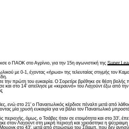
είτε
ισε ο ΠΑΟΚ στο Αγρίνιο, για την 15
η
αγωνιστική της
Super Lea
λικού με 0-1, έχοντας «ήρωα» της τελευταίας στιγμής τον Καμα
ίδη.
ασε την πρώτη του ευκαιρία. Ο Σορετίρε βρέθηκε σε θέση βολής
σε και στο 14′ απείλησε με «κεραυνό» του Λαχούντ έξω από την
τς
ς, ενώ στο 21’ ο Παναιτωλικός κέρδισε πέναλτι μετά από λάθος
νοντας μία χρυσή ευκαιρία για να βάλει τον Παναιτωλικό μπροστ
ς περιοχής, όμως, ο Τσάβες ήταν σε ετοιμότητα και στο 33′, έπε
ε στον Λαχούντ στη μικρή περιοχή και χρειάστηκε η ψύχραιμη 
Μουργκ στο 43′, μετά από στρώσιμο του Σβαμπ, που δεν ανησύ