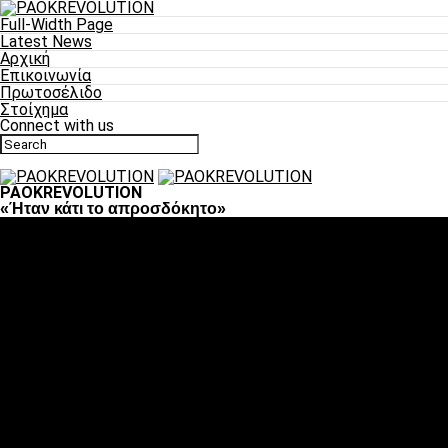
Full-Width Page
Latest News
Αρχική
Επικοινωνία
Πρωτοσέλιδο
Στοίχημα
Connect with us
PAOKREVOLUTION
«Ήταν κάτι το απροσδόκητο»
Ποδόσφαιρο
«Πλέον έχουμε αλλάξει σαν ομάδα, παίξαμε σαν ένα»
«Το πιο σημαντικό είναι η αυτοπεποίθηση των ποδοσφαιριστώ
«Πάμε να διεκδικήσουμε την οκτάδα»
«Είναι απόλαυση να παίζεις για τον κόσμο του ΠΑΟΚ»
«Θα τα δώσουμε όλα κόντρα στη Λιόν για την οκτάδα»
Μπάσκετ
Αλλαγή ώρας με Σπόρτινγκ και Μπιλμπάο