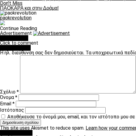
Don't Miss
ΠΑΟΚΑΡΑ και στην Δράμα!
paokrevolution
Continue Reading
Advertisement
You may like
Click to comment
Leave a Reply
Η ηλ. διεύθυνση σας δεν δημοσιεύεται.
Τα υποχρεωτικά πεδί
Σχόλιο
*
Όνομα
*
Email
*
Ιστότοπος
Αποθήκευσε το όνομά μου, email, και τον ιστότοπο μου σ
This site uses Akismet to reduce spam.
Learn how your commen
πρωτοσέλιδο