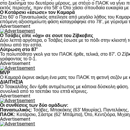
στο ξεκίνημα του δευτέρου μέρους, με στόχο ο ΠΑΟΚ να γίνει π
εκτός περιοχής, πριν στο 58′ ο Ότο χάσει σπουδαία ευκαιρία μ
Ο Κοτάρσκι «έσωσε» τον Καμαρά
Στο 60’ ο Παναιτωλικός απείλησε από μεγάλο λάθος του Καμαρά
επόμενη αξιοσημείωτη φάση καταγράφηκε στο 78’, με γύρισμα τ
Advertisement
Ο Τσάβες είπε «όχι» σε σουτ του Ζίβκοβιτς
Δύο λεπτά αργότερα, ο Τσάβες έσωσε με το πόδι στην κλειστή τ
πάνω από την εστία.
Λύτρωση στο 87’
Το πολυπόθητο γκολ για τον ΠΑΟΚ ήρθε, τελικά, στο 87′. Ο Ζίβκ
γράφοντας το 0-1.
Advertisement
MVP
Ο Καμαρά έκρινε ακόμη ένα ματς του ΠΑΟΚ τη φετινή σεζόν με κ
ΔΙΑΙΤΗΣΙΑ
Ο Τσακαλίδης δεν ήρθε αντιμέτωπος με κάποια δύσκολη φάση. Κ
συνολικά από το τσεπάκι του επτά κίτρινες.
Advertisement
Οι συνθέσεις των δύο ομάδων:
Παναιτωλικός:
Τσάβες, Μπακάκης (63’ Μαυρίας), Παντελάκης, Μ
ΠΑΟΚ:
Κοτάρσκι, Σάστρε (62’ Μπάμπα), Ότο, Κεντζιόρα, Μιχαηλ
Advertisement