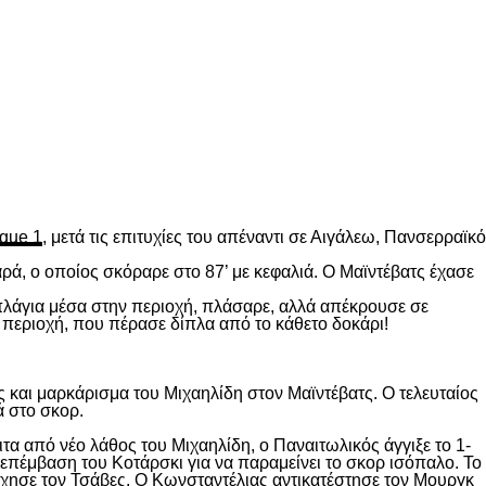
gue 1
, μετά τις επιτυχίες του απέναντι σε Αιγάλεω, Πανσερραϊκό
ρά, ο οποίος σκόραρε στο 87’ με κεφαλιά. Ο Μαϊντέβατς έχασε
 πλάγια μέσα στην περιοχή, πλάσαρε, αλλά απέκρουσε σε
 περιοχή, που πέρασε δίπλα από το κάθετο δοκάρι!
 και μαρκάρισμα του Μιχαηλίδη στον Μαϊντέβατς. Ο τελευταίος
ά στο σκορ.
ιτα από νέο λάθος του Μιχαηλίδη, ο Παναιτωλικός άγγιξε το 1-
επέμβαση του Κοτάρσκι για να παραμείνει το σκορ ισόπαλο. Το
χησε τον Τσάβες. Ο Κωνσταντέλιας αντικατέστησε τον Μουργκ