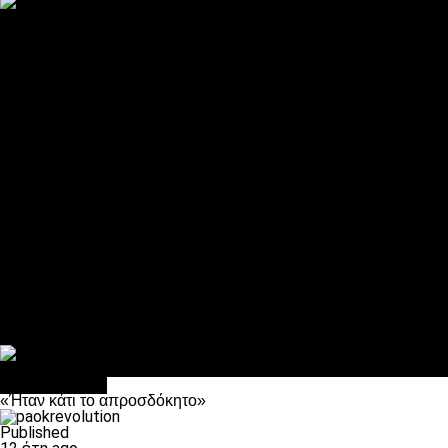
ΠΑΟΚ και τηλεοπτικά: αποκλειστικά απόφαση Σαββίδη
Αντίπαλοι
Νέα προβλήματα στην Μπέτις πριν την Τούμπα
Επίσημο «stop» στους φίλους του ΠΑΟΚ στο Αγρίνιο
Η Λιόν «σφυροκόπησε» τη Μονακό και πλησιάζει στο Champio
ΠΑΟΚ: Τι έκαναν οι αντίπαλοί του στο Europa League
Η Ριέκα διέκοψε την εγγραφή μελών ενόψει… ΠΑΟΚ
Διάφορα
Πέθανε ο μπαμπάς του Γιαννάκη, Λουκάς Μήλιος
ΣΦ ΠΑΟΚ Θύρα 4: Ανακοίνωσε οδική εκδρομή για τον αγώνα με
Κανείς δεν ξέχασε τα έξι αετόπουλα
Στο OPEN τα προκριματικά, στη NOVA τα του πρωταθλήματος
Σαν σήμερα: Οταν “έφυγε” ο Λόραντ
πρωτοσέλιδο
«Ήταν κάτι το απροσδόκητο»
Published