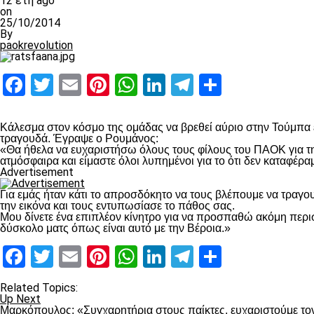
12 έτη ago
on
25/10/2014
By
paokrevolution
Facebook
Twitter
Email
Pinterest
WhatsApp
LinkedIn
Telegram
Μοιραστ
Κάλεσμα στον κόσμο της ομάδας να βρεθεί αύριο στην Τούμπα έκ
τραγουδά. Έγραψε ο Ρουμάνος:
«Θα ήθελα να ευχαριστήσω όλους τους φίλους του ΠΑΟΚ για την
ατμόσφαιρα και είμαστε όλοι λυπημένοι για το ότι δεν καταφέρ
Advertisement
Για εμάς ήταν κάτι το απροσδόκητο να τους βλέπουμε να τραγου
την εικόνα και τους εντυπωσίασε το πάθος σας.
Μου δίνετε ένα επιπλέον κίνητρο για να προσπαθώ ακόμη περισ
δύσκολο ματς όπως είναι αυτό με την Βέροια.»
Facebook
Twitter
Email
Pinterest
WhatsApp
LinkedIn
Telegram
Μοιραστ
Related Topics:
Up Next
Μαρκόπουλος: «Συγχαρητήρια στους παίκτες, ευχαριστούμε το