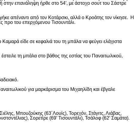
κή στην επανάληψη ήρθε στο 54′, με άστοχο σουτ του Σάστρε
ήκε απέναντι από τον Κοτάρσκι, αλλά ο Κροάτης τον νίκησε. Η
ες προ του επερχόμενου Τισουντάλι.
 Καμαρά είδε σε κεφαλιά του τη μπάλα να φεύγει ελάχιστα
 έστειλε τη μπάλα στο βάθος της εστίας του Παναιτωλικού,
βαδειακό.
αναιτωλικού για μαρκάρισμα του Μιχαηλίδη και έβγαλε
ιέλης, Μπουζούκης (63΄Λουίς), Τορεχόν, Στάγιτς, Λιάβας.
στσντέλιας), Σορετίρε (69’ Τισουντάλι), Τσάλοφ (62’ Σαμάτα).