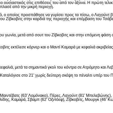
ιο ουσιαστικός στις επιθέσεις του από τον άξονα. Η πρώτη τελι
ε πλασέ από την μικρή περιοχή.
, ο οποίος προσπάθησε να γυρίσει προς τα πίσω, ο Λαχούντ βγ
ου Ζίβκοβιτς στην καρδιά της περιοχής και επέμβαση του Τσάβ
ου γωνία, μετά από σουτ του Ζίβκοβιτς και στην επόμενη φάση ο
οβιτς εκτέλεσε κόρνερ και ο Μαντί Καμαρά με κεφαλιά ακριβείας
εφαλιά, μετά τα σημαντικά γκολ του κόντρα σε Ατρόμητο και Λε
αταλόγισε στο 21’ χωρίς δεύτερη σκέψη το πέναλτι υπέρ του Π
αιντέβατς (63’ Λομόνακο), Πέρες, Λαχούντ (81’ Μπελεβώνης), Σ
ίδης, Καμαρά, Σβαμπ (62’ Οζντόεφ), Ζίβκοβιτς, Μουργκ (46’ Κων