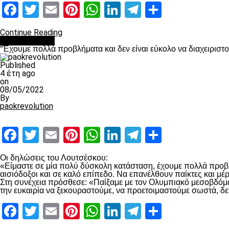
Facebook
Twitter
Email
Pinterest
WhatsApp
LinkedIn
Telegram
Μοιραστ
Continue Reading
πρωτοσέλιδο
“Έχουμε πολλά προβλήματα και δεν είναι εύκολο να διαχειριστ
Published
4 έτη ago
on
08/05/2022
By
paokrevolution
Facebook
Twitter
Email
Pinterest
WhatsApp
LinkedIn
Telegram
Μοιραστ
Οι δηλώσεις του Λουτσέσκου:
«Είμαστε σε μία πολύ δύσκολη κατάσταση, έχουμε πολλά προβλή
αισιόδοξοι και σε καλό επίπεδο. Να επανέλθουν παίκτες και μ
Στη συνέχεια πρόσθεσε: «Παίξαμε με τον Ολυμπιακό μεσοβδόμαδα
την ευκαιρία να ξεκουραστούμε, να προετοιμαστούμε σωστά, δε
Facebook
Twitter
Email
Pinterest
WhatsApp
LinkedIn
Telegram
Μοιραστ