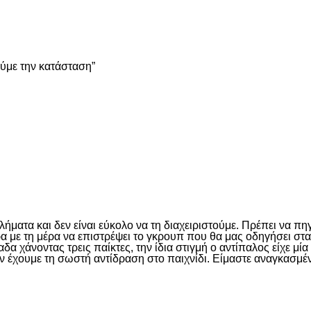
είτε
ούμε την κατάσταση”
είτε
ματα και δεν είναι εύκολο να τη διαχειριστούμε. Πρέπει να πη
έρα με τη μέρα να επιστρέψει το γκρουπ που θα μας οδηγήσει σ
 χάνοντας τρεις παίκτες, την ίδια στιγμή ο αντίπαλος είχε μί
ν έχουμε τη σωστή αντίδραση στο παιχνίδι. Είμαστε αναγκασμέν
είτε