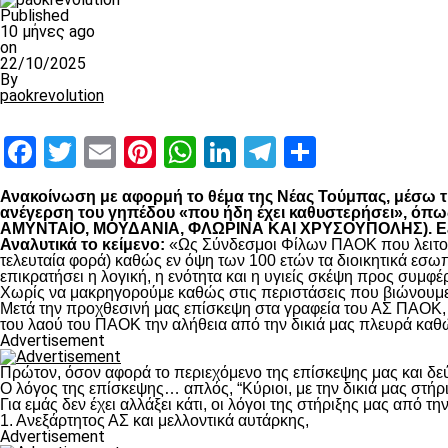
Published
10 μήνες ago
on
22/10/2025
By
paokrevolution
Facebook
Twitter
Email
Pinterest
WhatsApp
LinkedIn
Telegram
Μοιραστ
Ανακοίνωση με αφορμή το θέμα της Νέας Τούμπας, μέσω της
ανέγερση του γηπέδου «που ήδη έχει καθυστερήσει», 
ΑΜΥΝΤΑΙΟ, ΜΟΥΔΑΝΙΑ, ΦΛΩΡΙΝΑ ΚΑΙ ΧΡΥΣΟΥΠΟΛΗΣ). Εξηγο
Αναλυτικά το κείμενο:
«Ως Σύνδεσμοι Φίλων ΠΑΟΚ που λειτουρ
τελευταία φορά) καθώς εν όψη των 100 ετών τα διοικητικά εσω
επικρατήσει η λογική, η ενότητα και η υγιείς σκέψη προς συμ
Χωρίς να μακρηγορούμε καθώς στις περιστάσεις που βιώνουμε 
Μετά την προχθεσινή μας επίσκεψη στα γραφεία του ΑΣ ΠΑΟΚ, τ
του λαού του ΠΑΟΚ την αλήθεια από την δικιά μας πλευρά καθώ
Advertisement
Πρώτον, όσον αφορά το περιεχόμενο της επίσκεψης μας και δε
Ο λόγος της επίσκεψης… απλός, “Κύριοι, με την δικιά μας στήρ
Για εμάς δεν έχει αλλάξει κάτι, οι λόγοι της στήριξης μας από τ
1. Ανεξάρτητος ΑΣ και μελλοντικά αυτάρκης,
Advertisement