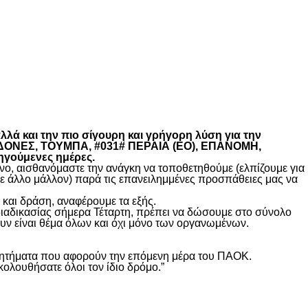
λά και την πιο σίγουρη και γρήγορη λύση για την
ΚΕΔΟΝΕΣ, ΤΟΥΜΠΑ, #031# ΠΕΡΑΙΑ (ΕΟ), ΕΠΑΝΟΜΗ,
ηγούμενες ημέρες.
, αισθανόμαστε την ανάγκη να τοποθετηθούμε (ελπίζουμε για
θε άλλο μάλλον) παρά τις επανειλημμένες προσπάθειες μας να
και δράση, αναφέρουμε τα εξής.
διαδικασίας σήμερα Τέταρτη, πρέπει να δώσουμε στο σύνολο
υν είναι θέμα όλων και όχι μόνο των οργανωμένων.
ά ζητήματα που αφορούν την επόμενη μέρα του ΠΑΟΚ.
κολουθήσατε όλοι τον ίδιο δρόμο.”