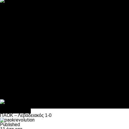
ΠΑΟΚ και τηλεοπτικά: αποκλειστικά απόφαση Σαββίδη
Αντίπαλοι
Νέα προβλήματα στην Μπέτις πριν την Τούμπα
Επίσημο «stop» στους φίλους του ΠΑΟΚ στο Αγρίνιο
Η Λιόν «σφυροκόπησε» τη Μονακό και πλησιάζει στο Champio
ΠΑΟΚ: Τι έκαναν οι αντίπαλοί του στο Europa League
Η Ριέκα διέκοψε την εγγραφή μελών ενόψει… ΠΑΟΚ
Διάφορα
Πέθανε ο μπαμπάς του Γιαννάκη, Λουκάς Μήλιος
ΣΦ ΠΑΟΚ Θύρα 4: Ανακοίνωσε οδική εκδρομή για τον αγώνα με
Κανείς δεν ξέχασε τα έξι αετόπουλα
Στο OPEN τα προκριματικά, στη NOVA τα του πρωταθλήματος
Σαν σήμερα: Οταν “έφυγε” ο Λόραντ
Επικαιρότητα
ΠΑΟΚ – Λεβαδειακός 1-0
Published