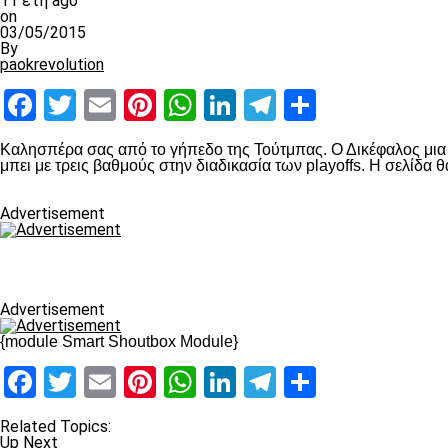
11 έτη ago
on
03/05/2015
By
paokrevolution
Facebook
Twitter
Email
Pinterest
WhatsApp
LinkedIn
Telegram
Μοιραστ
Καλησπέρα σας από το γήπεδο της Τούτμπας. Ο Δικέφαλος μια σ
μπει με τρεις βαθμούς στην διαδικασία των playoffs. Η σελίδα
Advertisement
Advertisement
{module Smart Shoutbox Module}
Facebook
Twitter
Email
Pinterest
WhatsApp
LinkedIn
Telegram
Μοιραστ
Related Topics:
Up Next