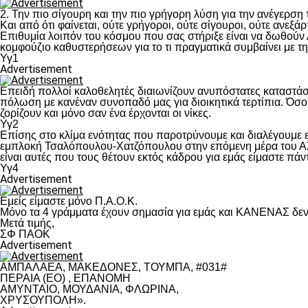
2. Την πιο σίγουρη και την πιο γρήγορη λύση για την ανέγερσ
Και από ότι φαίνεται, ούτε γρήγοροι, ούτε σίγουροι, ούτε ανεξάρ
Επιθυμία λοιπόν του κόσμου που σας στήριξε είναι να δωθούν
κομφούζιο καθυστερήσεων για το τι πραγματικά συμβαίνει με τ
Υγ1
Advertisement
Επειδή πολλοί καλοθελητές διαιωνίζουν ανυπόστατες καταστάσ
πόλωση με κανέναν συνοπαδό μας για διοικητικά τερτίπια. Όσο 
ζορίζουν και μόνο σαν ένα έρχονται οι νίκες.
Υγ2
Επίσης στο κλίμα ενότητας που παροτρύνουμε και διαλέγουμε
εμπλοκή Τσαλόπουλου-Χατζόπουλου στην επόμενη μέρα του ΑΣ Π
είναι αυτές που τους θέτουν εκτός κάδρου για εμάς είμαστε πά
Υγ4
Advertisement
Εμείς είμαστε μόνο Π.Α.Ο.Κ.
Μόνο τα 4 γράμματα έχουν σημασία για εμάς και ΚΑΝΕΝΑΣ δεν 
Μετά τιμής,
ΣΦ ΠΑΟΚ
Advertisement
ΑΜΠΑΛΑΕΑ, ΜΑΚΕΔΟΝΕΣ, ΤΟΥΜΠΑ, #031#
ΠΕΡΑΙΑ (ΕΟ) , ΕΠΑΝΟΜΗ
ΑΜΥΝΤΑΙΟ, ΜΟΥΔΑΝΙΑ, ΦΛΩΡΙΝΑ,
ΧΡΥΣΟΥΠΟΛΗ».