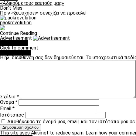
«Αδικούμε τους εαυτούς μας»
Don't Miss
Πριν «ξεψυχήσει» συνεχίζει να προκαλεί
paokrevolution
Continue Reading
Advertisement
You may like
Click to comment
Leave a Reply
Η ηλ. διεύθυνση σας δεν δημοσιεύεται.
Τα υποχρεωτικά πεδί
Σχόλιο
*
Όνομα
*
Email
*
Ιστότοπος
Αποθήκευσε το όνομά μου, email, και τον ιστότοπο μου σ
This site uses Akismet to reduce spam.
Learn how your commen