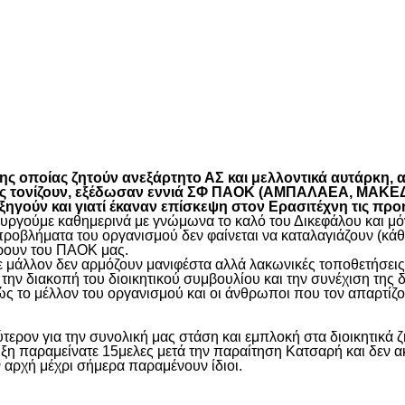
είτε
 οποίας ζητούν ανεξάρτητο ΑΣ και μελλοντικά αυτάρκη, αλ
όπως τονίζουν, εξέδωσαν εννιά ΣΦ ΠΑΟΚ (ΑΜΠΑΛΑΕΑ, ΜΑ
ύν και γιατί έκαναν επίσκεψη στον Ερασιτέχνη τις προ
γούμε καθημερινά με γνώμωνα το καλό του Δικεφάλου και μόνο
προβλήματα του οργανισμού δεν φαίνεται να καταλαγιάζουν (κά
φέρουν του ΠΑΟΚ μας.
μάλλον δεν αρμόζουν μανιφέστα αλλά λακωνικές τοποθετήσεις 
ην διακοπή του διοικητικού συμβουλίου και την συνέχιση της 
ς το μέλλον του οργανισμού και οι άνθρωποι που τον απαρτίζο
ύτερον για την συνολική μας στάση και εμπλοκή στα διοικητικ
ιξη παραμείνατε 15μελες μετά την παραίτηση Κατσαρή και δεν α
ην αρχή μέχρι σήμερα παραμένουν ίδιοι.