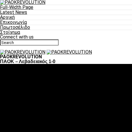
Full-Width Page
Latest News
Αρχική
Επικοινωνία
Πρωτοσέλιδο
Στοίχημα
Connect with us
PAOKREVOLUTION
ΠΑΟΚ – Λεβαδειακός 1-0
Ποδόσφαιρο
«Πλέον έχουμε αλλάξει σαν ομάδα, παίξαμε σαν ένα»
«Το πιο σημαντικό είναι η αυτοπεποίθηση των ποδοσφαιριστώ
«Πάμε να διεκδικήσουμε την οκτάδα»
«Είναι απόλαυση να παίζεις για τον κόσμο του ΠΑΟΚ»
«Θα τα δώσουμε όλα κόντρα στη Λιόν για την οκτάδα»
Μπάσκετ
Αλλαγή ώρας με Σπόρτινγκ και Μπιλμπάο