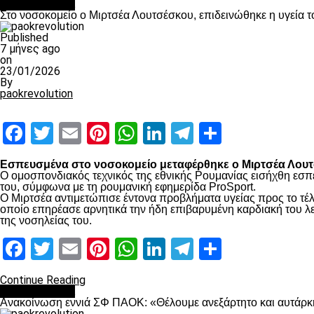
Επικαιρότητα
Στο νοσοκομείο ο Μιρτσέα Λουτσέσκου, επιδεινώθηκε η υγεία τ
Published
7 μήνες ago
on
23/01/2026
By
paokrevolution
Facebook
Twitter
Email
Pinterest
WhatsApp
LinkedIn
Telegram
Μοιραστ
Εσπευσμένα στο νοσοκομείο μεταφέρθηκε ο Μιρτσέα Λουτσ
Ο ομοσπονδιακός τεχνικός της εθνικής Ρουμανίας εισήχθη εσπ
του, σύμφωνα με τη ρουμανική εφημερίδα ProSport.
Ο Μιρτσέα αντιμετώπισε έντονα προβλήματα υγείας προς το τέλ
οποίο επηρέασε αρνητικά την ήδη επιβαρυμένη καρδιακή του λει
της νοσηλείας του.
Facebook
Twitter
Email
Pinterest
WhatsApp
LinkedIn
Telegram
Μοιραστ
Continue Reading
Επικαιρότητα
Ανακοίνωση εννιά ΣΦ ΠΑΟΚ: «Θέλουμε ανεξάρτητο και αυτάρκη