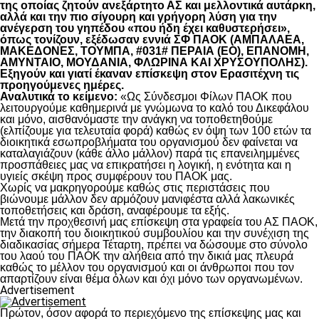
της οποίας ζητούν ανεξάρτητο ΑΣ και μελλοντικά αυτάρκη,
αλλά και την πιο σίγουρη και γρήγορη λύση για την
ανέγερση του γηπέδου «που ήδη έχει καθυστερήσει»,
όπως τονίζουν, εξέδωσαν εννιά ΣΦ ΠΑΟΚ (ΑΜΠΑΛΑΕΑ,
ΜΑΚΕΔΟΝΕΣ, ΤΟΥΜΠΑ, #031# ΠΕΡΑΙΑ (ΕΟ), ΕΠΑΝΟΜΗ,
ΑΜΥΝΤΑΙΟ, ΜΟΥΔΑΝΙΑ, ΦΛΩΡΙΝΑ ΚΑΙ ΧΡΥΣΟΥΠΟΛΗΣ).
Εξηγούν και γιατί έκαναν επίσκεψη στον Ερασιτέχνη τις
προηγούμενες ημέρες.
Αναλυτικά το κείμενο:
«Ως Σύνδεσμοι Φίλων ΠΑΟΚ που
λειτουργούμε καθημερινά με γνώμωνα το καλό του Δικεφάλου
και μόνο, αισθανόμαστε την ανάγκη να τοποθετηθούμε
(ελπίζουμε για τελευταία φορά) καθώς εν όψη των 100 ετών τα
διοικητικά εσωπροβλήματα του οργανισμού δεν φαίνεται να
καταλαγιάζουν (κάθε άλλο μάλλον) παρά τις επανειλημμένες
προσπάθειες μας να επικρατήσει η λογική, η ενότητα και η
υγιείς σκέψη προς συμφέρουν του ΠΑΟΚ μας.
Χωρίς να μακρηγορούμε καθώς στις περιστάσεις που
βιώνουμε μάλλον δεν αρμόζουν μανιφέστα αλλά λακωνικές
τοποθετήσεις και δράση, αναφέρουμε τα εξής.
Μετά την προχθεσινή μας επίσκεψη στα γραφεία του ΑΣ ΠΑΟΚ,
την διακοπή του διοικητικού συμβουλίου και την συνέχιση της
διαδικασίας σήμερα Τέταρτη, πρέπει να δώσουμε στο σύνολο
του λαού του ΠΑΟΚ την αλήθεια από την δικιά μας πλευρά
καθώς το μέλλον του οργανισμού και οι άνθρωποι που τον
απαρτίζουν είναι θέμα όλων και όχι μόνο των οργανωμένων.
Advertisement
Πρώτον, όσον αφορά το περιεχόμενο της επίσκεψης μας και