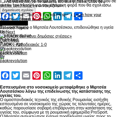
Αποθήκευσε το όνομά μου, email, και τον ιστότοπο μου σε
πάντα για να δείχνει το ταλέντο του στο γήπεδο. Όταν δεν
αυτόν τον πλοηγό για την επόμενη φορά που θα σχολιάσω.
γίνεται αυτό ίσως να εκνευρίζεται».
Facebook
Twitter
Email
Pinterest
WhatsApp
LinkedIn
Telegram
Μοιραστ
This site uses Akismet to reduce spam.
Learn how your
comment data is processed.
Επικαιρότητα
Στο νοσοκομείο ο Μιρτσέα Λουτσέσκου, επιδεινώθηκε η υγεία
Related Topics:
του
Up Next
«Ο ΠΑΟΚ δεν κάνει δημόσιες σχέσεις»
Published
Don't Miss
7 μήνες ago
ΠΑΟΚ – Λεβαδειακός 1-0
on
23/01/2026
paokrevolution
By
paokrevolution
Facebook
Twitter
Email
Pinterest
WhatsApp
LinkedIn
Telegram
Μοιραστ
Εσπευσμένα στο νοσοκομείο μεταφέρθηκε ο Μιρτσέα
Λουτσέσκου λόγω της επιδείνωσης της κατάστασης της
υγείας του.
Ο ομοσπονδιακός τεχνικός της εθνικής Ρουμανίας εισήχθη
εσπευσμένα σε νοσοκομείο της χώρας τις τελευταίες ημέρες,
καθώς παρουσίασε σοβαρή επιβάρυνση στην κατάσταση της
υγείας του, σύμφωνα με τη ρουμανική εφημερίδα ProSport.
Ο Μιρτσέα αντιμετώπισε έντονα προβλήματα υγείας προς το