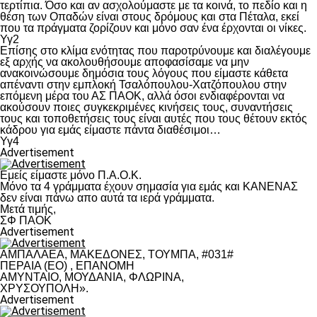
τερτίπια. Όσο και αν ασχολούμαστε με τα κοινά, το πεδίο και η
θέση των Οπαδών είναι στους δρόμους και στα Πέταλα, εκεί
που τα πράγματα ζορίζουν και μόνο σαν ένα έρχονται οι νίκες.
Υγ2
Επίσης στο κλίμα ενότητας που παροτρύνουμε και διαλέγουμε
εξ αρχής να ακολουθήσουμε αποφασίσαμε να μην
ανακοινώσουμε δημόσια τους λόγους που είμαστε κάθετα
απέναντι στην εμπλοκή Τσαλόπουλου-Χατζόπουλου στην
επόμενη μέρα του ΑΣ ΠΑΟΚ, αλλά όσοι ενδιαφέρονται να
ακούσουν ποιες συγκεκριμένες κινήσεις τους, συναντήσεις
τους και τοποθετήσεις τους είναι αυτές που τους θέτουν εκτός
κάδρου για εμάς είμαστε πάντα διαθέσιμοι…
Υγ4
Advertisement
Εμείς είμαστε μόνο Π.Α.Ο.Κ.
Μόνο τα 4 γράμματα έχουν σημασία για εμάς και ΚΑΝΕΝΑΣ
δεν είναι πάνω απο αυτά τα ιερά γράμματα.
Μετά τιμής,
ΣΦ ΠΑΟΚ
Advertisement
ΑΜΠΑΛΑΕΑ, ΜΑΚΕΔΟΝΕΣ, ΤΟΥΜΠΑ, #031#
ΠΕΡΑΙΑ (ΕΟ) , ΕΠΑΝΟΜΗ
ΑΜΥΝΤΑΙΟ, ΜΟΥΔΑΝΙΑ, ΦΛΩΡΙΝΑ,
ΧΡΥΣΟΥΠΟΛΗ».
Advertisement