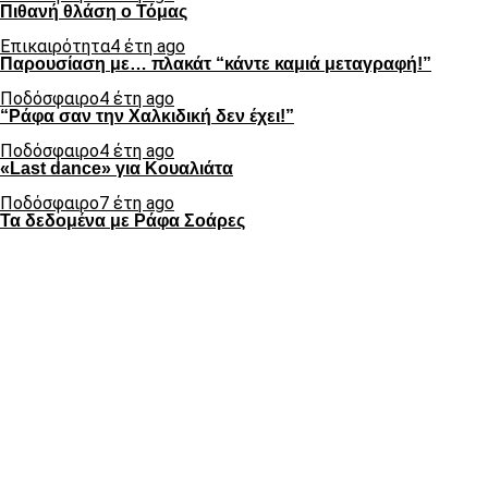
Πιθανή θλάση ο Τόμας
Επικαιρότητα
4 έτη ago
Παρουσίαση με… πλακάτ “κάντε καμιά μεταγραφή!”
Ποδόσφαιρο
4 έτη ago
“Ράφα σαν την Χαλκιδική δεν έχει!”
Ποδόσφαιρο
4 έτη ago
«Last dance» για Κουαλιάτα
Ποδόσφαιρο
7 έτη ago
Τα δεδομένα με Ράφα Σοάρες