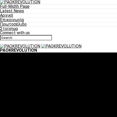
Full-Width Page
Latest News
Αρχική
Επικοινωνία
Πρωτοσέλιδο
Στοίχημα
Connect with us
PAOKREVOLUTION
Ποδόσφαιρο
«Πλέον έχουμε αλλάξει σαν ομάδα, παίξαμε σαν ένα»
«Το πιο σημαντικό είναι η αυτοπεποίθηση των
ποδοσφαιριστών»
«Πάμε να διεκδικήσουμε την οκτάδα»
«Είναι απόλαυση να παίζεις για τον κόσμο του ΠΑΟΚ»
«Θα τα δώσουμε όλα κόντρα στη Λιόν για την οκτάδα»
Μπάσκετ
Αλλαγή ώρας με Σπόρτινγκ και Μπιλμπάο