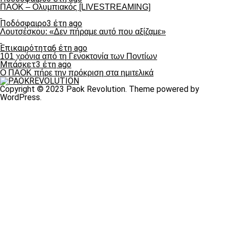
ΠΑΟΚ – Ολυμπιακός [LIVESTREAMING]
Ποδόσφαιρο
3 έτη ago
Λουτσέσκου: «Δεν πήραμε αυτό που αξίζαμε»
Επικαιρότητα
6 έτη ago
101 χρόνια από τη Γενοκτονία των Ποντίων
Μπάσκετ
3 έτη ago
Ο ΠΑΟΚ πήρε την πρόκριση στα ημιτελικά
Copyright © 2023 Paok Revolution. Theme powered by
WordPress.