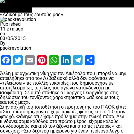
Σαν σήμερα: Οταν “έφυγε” ο Λόραντ
Επικαιρότητα
«Αδικούμε τους εαυτούς μας»
Published
11 έτη ago
on
03/05/2015
By
paokrevolution
Facebook
Twitter
Email
Pinterest
WhatsApp
LinkedIn
Telegram
Μοιραστ
Άλλη μια αγχωτική νίκη για τον Δικέφαλο που μπορεί να μην
απειλήθηκε από τον Λεβαδειακό αλλά δεν φρόντισε να
«τελειώσει» τις πολλές ευκαιρίες που δημιούργησε με
αποτέλεσμα ως το τέλος του αγώνα να κινδυνεύει με
ισοφάριση. Σε αυτό στάθηκε ο Γιώργος Γεωργιάδης στις
δηλώσεις του τονίζοντας χαρακτηριστικά «αδικούμε τους
εαυτούς μας».
Στην αρχική του τοποθέτηση ο προπονητής του ΠΑΟΚ είπε:
«Στο πρώτο ημίχρονο είχαμε αρκετές φάσεις και το 1-0 ήταν
φτωχό. Φάνηκε ότι είχαμε πρόβλημα στην τελική πάσα. Δεν
κινδυνεύσαμε καθόλου στο πρώτο μέρος, είχαμε καλούς
συνδυασμούς και από τον άξονα και από τις πλευρές» και
συνέχισε: «Στο δεύτερο ημίχρονο για έναν περίεργο λόγο ο