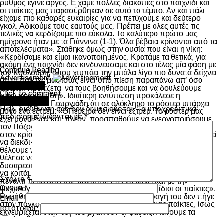
ρυθμός έγινε αργός. Είχαμε πολλές διακοπές στο παιχνίδι και
οι παίκτες μας παρασύρθηκαν σε αυτό το τέμπο. Αν και πάλι
είχαμε πιο καθαρές ευκαιρίες για να πετύχουμε και δεύτερο
γκολ. Αδικούμε τους εαυτούς μας. Πρέπει με όλες αυτές τις
τελικές να κερδίζουμε πιο εύκολα. Το καλύτερο πρώτο μας
ημίχρονο ήταν με τα Γιάννινα (1-1). Όλα βέβαια κρίνονται από τα
αποτελέσματα». Στάθηκε όμως στην ουσία που είναι η νίκη:
«Κερδίσαμε και είμαι ικανοποιημένος. Κρατάμε τα θετικά, για
ακόμη ένα παιχνίδι δεν κινδυνεύσαμε και στο τέλος μία φάση με
Continue Reading
τον Κουλούρη, όπου χτυπάει την μπάλα λίγο πιο δυνατά δείχνει
Advertisement
ότι οι παίκτες μας ίσως είναι υπό πίεση παραπάνω απ’ όσο
You may like
πρέπει. Χρειάζεται να τους βοηθήσουμε και να δουλεύουμε
Click to comment
στην προπόνηση». Ιδιαίτερη εντύπωση προκάλεσε η
Leave a Reply
παραδοχή του Γεωργιάδη ότι σε ολόκληρο το ρόστερ υπάρχει
Η ηλ. διεύθυνση σας δεν δημοσιεύεται.
Τα υποχρεωτικά
μόνο ένα εξτρέμ: «ΟΠερέιρα δεν είναι εξτρέμ. Το ρόστερ μας
πεδία σημειώνονται με
*
έχει μόνο έναν και, πλέον, προσπαθούμε να ενεργοποιήσουμε
τον Πόζογλου που παίζει σε αυτή τη θέση». Αναφέρθηκε και
στον κρίσιμο αγώνα με τον Πανιώνιο όπου εκεί ο ΠΑΟΚ μπορεί
να διεκδικήσει και 3ο βαθμό: «Εμείς είμαστε δεύτεροι και
θέλουμε να παραμείνουμε εκεί, θα πάμε για τη νίκη» ενώ δε
θέλησε να δώσει συνέχεια στο περιστατικό όπου ο Μακ έδειξε
δυσαρεστημένος που δεν εκτέλεσε το πέναλτυ: «Όλοι πρέπει
να κοιτάμε την ομάδα και όχι τον εαυτό μας, αν έγινε κάτι. Το
Σχόλιο
*
πέναλτι πέρα από την ικανότητα έχει να κάνει και με την
Όνομα
*
ψυχολογία. Είναι καλύτερα να αποφασίζουν οι ίδιοι οι παίκτες».
Ρωτήθηκε και για τον Νομπόα που με την αλλαγή του δεν πήγε
Email
*
στον πάγκο: «Είναι από τους πιο ποιοτικούς μας παίκτες, ίσως
Ιστότοπος
εκνευρίζεται όταν δεν του βγαίνουν οι φάσεις. Κάνουμε τα