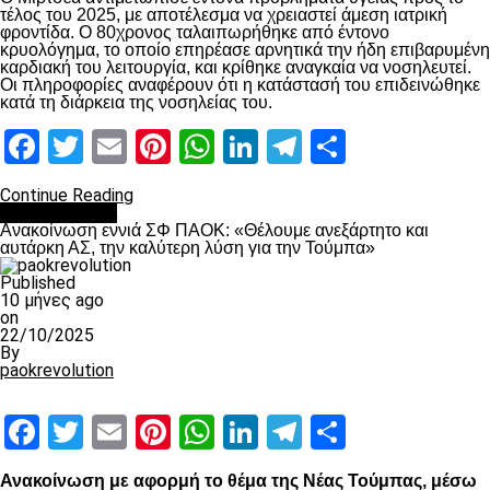
τέλος του 2025, με αποτέλεσμα να χρειαστεί άμεση ιατρική
φροντίδα. Ο 80χρονος ταλαιπωρήθηκε από έντονο
κρυολόγημα, το οποίο επηρέασε αρνητικά την ήδη επιβαρυμένη
καρδιακή του λειτουργία, και κρίθηκε αναγκαία να νοσηλευτεί.
Οι πληροφορίες αναφέρουν ότι η κατάστασή του επιδεινώθηκε
κατά τη διάρκεια της νοσηλείας του.
Facebook
Twitter
Email
Pinterest
WhatsApp
LinkedIn
Telegram
Μοιραστ
Continue Reading
Επικαιρότητα
Ανακοίνωση εννιά ΣΦ ΠΑΟΚ: «Θέλουμε ανεξάρτητο και
αυτάρκη ΑΣ, την καλύτερη λύση για την Τούμπα»
Published
10 μήνες ago
on
22/10/2025
By
paokrevolution
Facebook
Twitter
Email
Pinterest
WhatsApp
LinkedIn
Telegram
Μοιραστ
Ανακοίνωση με αφορμή το θέμα της Νέας Τούμπας, μέσω