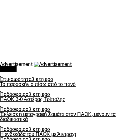
Advertisement
Τάσεις
Επικαιρότητα
3 έτη ago
Το παρασκήνιο πίσω από το πανό
Ποδόσφαιρο
3 έτη ago
ΠΑΟΚ 3-0 Αστέρας Τρίπολης
Ποδόσφαιρο
3 έτη ago
Έκλεισε η μεταγραφή Σαμάτα στον ΠΑΟΚ, μένουν τα
διαδικαστικά
Ποδόσφαιρο
3 έτη ago
Η ενδεκάδα του ΠΑΟΚ με Άιντραχτ
Ποδόσφαιρο
3 έτη ago