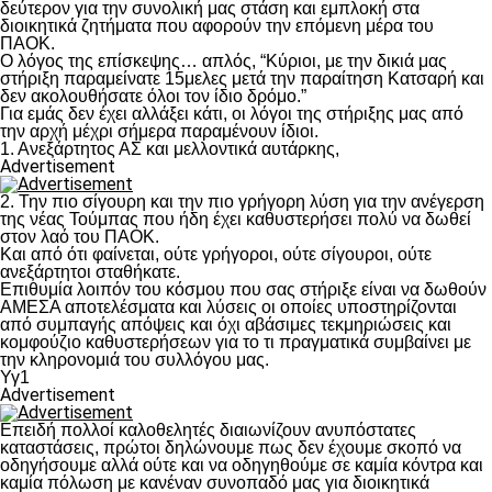
δεύτερον για την συνολική μας στάση και εμπλοκή στα
διοικητικά ζητήματα που αφορούν την επόμενη μέρα του
ΠΑΟΚ.
Ο λόγος της επίσκεψης… απλός, “Κύριοι, με την δικιά μας
στήριξη παραμείνατε 15μελες μετά την παραίτηση Κατσαρή και
δεν ακολουθήσατε όλοι τον ίδιο δρόμο.”
Για εμάς δεν έχει αλλάξει κάτι, οι λόγοι της στήριξης μας από
την αρχή μέχρι σήμερα παραμένουν ίδιοι.
1. Ανεξάρτητος ΑΣ και μελλοντικά αυτάρκης,
Advertisement
2. Την πιο σίγουρη και την πιο γρήγορη λύση για την ανέγερση
της νέας Τούμπας που ήδη έχει καθυστερήσει πολύ να δωθεί
στον λαό του ΠΑΟΚ.
Και από ότι φαίνεται, ούτε γρήγοροι, ούτε σίγουροι, ούτε
ανεξάρτητοι σταθήκατε.
Επιθυμία λοιπόν του κόσμου που σας στήριξε είναι να δωθούν
ΑΜΕΣΑ αποτελέσματα και λύσεις οι οποίες υποστηρίζονται
από συμπαγής απόψεις και όχι αβάσιμες τεκμηριώσεις και
κομφούζιο καθυστερήσεων για το τι πραγματικά συμβαίνει με
την κληρονομιά του συλλόγου μας.
Υγ1
Advertisement
Επειδή πολλοί καλοθελητές διαιωνίζουν ανυπόστατες
καταστάσεις, πρώτοι δηλώνουμε πως δεν έχουμε σκοπό να
οδηγήσουμε αλλά ούτε και να οδηγηθούμε σε καμία κόντρα και
καμία πόλωση με κανέναν συνοπαδό μας για διοικητικά