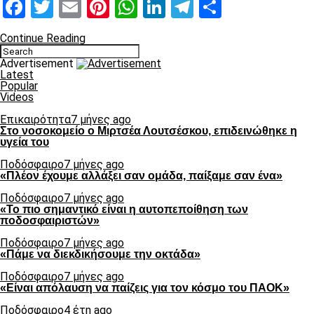
Facebook
Twitter
Email
Pinterest
WhatsApp
LinkedIn
Telegram
Μοιραστ
Continue Reading
Advertisement
Latest
Popular
Videos
Επικαιρότητα
7 μήνες ago
Στο νοσοκομείο ο Μιρτσέα Λουτσέσκου, επιδεινώθηκε η
υγεία του
Ποδόσφαιρο
7 μήνες ago
«Πλέον έχουμε αλλάξει σαν ομάδα, παίξαμε σαν ένα»
Ποδόσφαιρο
7 μήνες ago
«Το πιο σημαντικό είναι η αυτοπεποίθηση των
ποδοσφαιριστών»
Ποδόσφαιρο
7 μήνες ago
«Πάμε να διεκδικήσουμε την οκτάδα»
Ποδόσφαιρο
7 μήνες ago
«Είναι απόλαυση να παίζεις για τον κόσμο του ΠΑΟΚ»
Ποδόσφαιρο
4 έτη ago