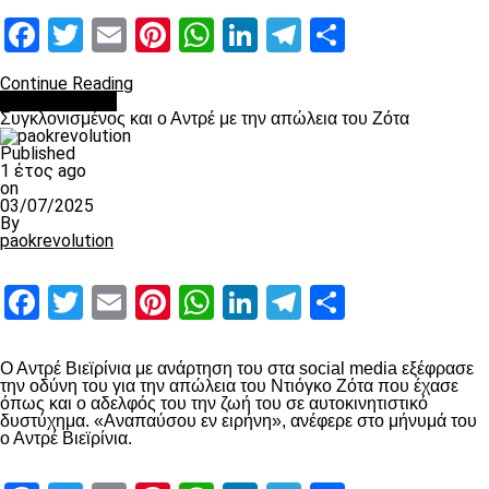
Facebook
Twitter
Email
Pinterest
WhatsApp
LinkedIn
Telegram
Μοιραστ
Continue Reading
Επικαιρότητα
Συγκλονισμένος και ο Αντρέ με την απώλεια του Ζότα
Published
1 έτος ago
on
03/07/2025
By
paokrevolution
Facebook
Twitter
Email
Pinterest
WhatsApp
LinkedIn
Telegram
Μοιραστ
Ο Αντρέ Βιεϊρίνια με ανάρτηση του στα social media εξέφρασε
την οδύνη του για την απώλεια του Ντιόγκο Ζότα που έχασε
όπως και ο αδελφός του την ζωή του σε αυτοκινητιστικό
δυστύχημα. «Αναπαύσου εν ειρήνη», ανέφερε στο μήνυμά του
ο Αντρέ Βιεϊρίνια.