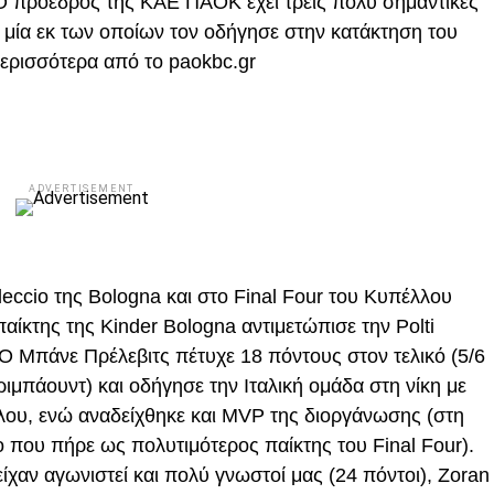
. Ο πρόεδρος της ΚΑΕ ΠΑΟΚ έχει τρεις πολύ σημαντικές
η μία εκ των οποίων τον οδήγησε στην κατάκτηση του
 Περισσότερα από το paokbc.gr
ADVERTISEMENT
eccio της Bologna και στο Final Four του Κυπέλλου
αίκτης της Kinder Bologna αντιμετώπισε την Polti
 Ο Μπάνε Πρέλεβιτς πέτυχε 18 πόντους στον τελικό (5/6
 ριμπάουντ) και οδήγησε την Ιταλική ομάδα στη νίκη με
λου, ενώ αναδείχθηκε και MVP της διοργάνωσης (στη
ο που πήρε ως πολυτιμότερος παίκτης του Final Four).
 είχαν αγωνιστεί και πολύ γνωστοί μας (24 πόντοι), Zoran