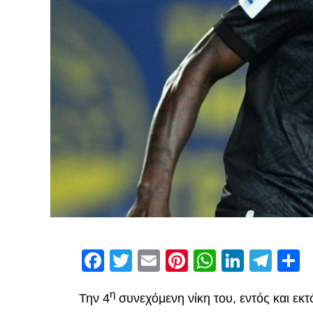
Facebook
Twitter
Email
Pinterest
WhatsAp
Linked
Tel
Μ
η
Την 4
συνεχόμενη νίκη του, εντός και εκ