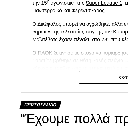
η
την 15
αγωνιστική της
Super League 1
, 
Πανσερραϊκό και Φερεντσβάρος.
Ο Δικέφαλος μπορεί να αγχώθηκε, αλλά επ
«ήρωα» της τελευταίας στιγμής τον Καμαρ
Μαϊντέβατς έχασε πέναλτι στο 23’, που κέ
Ο ΠΑΟΚ ξεκίνησε με στόχο να κυριαρχήσει 
Σορετίρε βρέθηκε σε θέση βολής πλάγια 
κόρνερ ο Τσάβες.Από το 10’ και μετά ο Πα
«κεραυνό» του Λαχούντ έξω από την περι
CON
Διπλό λάθος Μιχαηλίδη, χαμένο πέναλτ
ΠΡΩΤΟΣΈΛΙΔΟ
A
“Έχουμε πολλά πρ