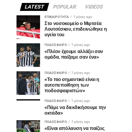
LATEST
POPULAR
VIDEOS
ΕΠΙΚΑΙΡΌΤΗΤΑ
7 μήνες ago
Στο νοσοκομείο ο Μιρτσέα
Λουτσέσκου, επιδεινώθηκε η
υγεία του
ΠΟΔΌΣΦΑΙΡΟ
7 μήνες ago
«Πλέον έχουμε αλλάξει σαν
ομάδα, παίξαμε σαν ένα»
ΠΟΔΌΣΦΑΙΡΟ
7 μήνες ago
«Το πιο σημαντικό είναι η
αυτοπεποίθηση των
ποδοσφαιριστών»
ΠΟΔΌΣΦΑΙΡΟ
7 μήνες ago
«Πάμε να διεκδικήσουμε την
οκτάδα»
ΠΟΔΌΣΦΑΙΡΟ
7 μήνες ago
«Είναι απόλαυση να παίζεις