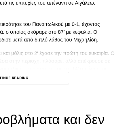
μετά τις επιτυχίες του απέναντι σε Αιγάλεω,
ικράτησε του Παναιτωλικού με 0-1, έχοντας
ά, ο οποίος σκόραρε στο 87’ με κεφαλιά. Ο
ρδισε μετά από διπλό λάθος του Μιχαηλίδη.
και μόλις στο 2′ έχασε την πρώτη του ευκαιρία. Ο
μέσα στην περιοχή, πλάσαρε, αλλά απέκρουσε σε
ναιτωλικός ισορρόπησε και στο 14′ απείλησε με
οχή, που πέρασε δίπλα από το κάθετο δοκάρι!
TINUE READING
ι από τον Μαϊντέβατς
DVERTISEMENT
οβλήματα και δεν