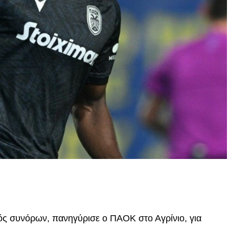
p
In
egram
οιραστείτε
τός συνόρων, πανηγύρισε ο ΠΑΟΚ στο Αγρίνιο, για