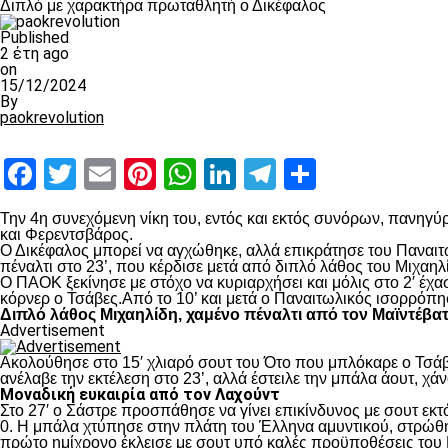
Διπλό με χαρακτήρα πρωταθλητή ο Δικέφαλος
Published
2 έτη ago
on
15/12/2024
By
paokrevolution
Facebook
Twitter
Email
Pinterest
WhatsApp
LinkedIn
Telegram
Μοιραστ
Την 4
η
συνεχόμενη νίκη του, εντός και εκτός συνόρων, πανηγύρ
και Φερεντσβάρος.
Ο Δικέφαλος μπορεί να αγχώθηκε, αλλά επικράτησε του Παναιτω
πέναλτι στο 23’, που κέρδισε μετά από διπλό λάθος του Μιχαηλ
Ο ΠΑΟΚ ξεκίνησε με στόχο να κυριαρχήσει και μόλις στο 2′ έχ
κόρνερ ο Τσάβες.Από το 10’ και μετά ο Παναιτωλικός ισορρόπη
Διπλό λάθος Μιχαηλίδη, χαμένο πέναλτι από τον Μαϊντέβα
Advertisement
Ακολούθησε στο 15′ χλιαρό σουτ του Ότο που μπλόκαρε ο Τσάβε
ανέλαβε την εκτέλεση στο 23’, αλλά έστειλε την μπάλα άουτ, χά
Μοναδική ευκαιρία από τον Λαχούντ
Στο 27′ ο Σάστρε προσπάθησε να γίνει επικίνδυνος με σουτ εκτό
0. Η μπάλα χτύπησε στην πλάτη του Έλληνα αμυντικού, στρώθηκ
πρώτο ημίχρονο έκλεισε με σουτ υπό καλές προϋποθέσεις του 