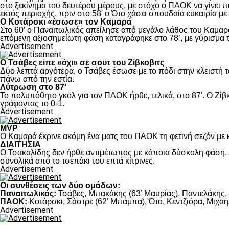
στο ξεκίνημα του δευτέρου μέρους, με στόχο ο ΠΑΟΚ να γίνει π
εκτός περιοχής, πριν στο 58′ ο Ότο χάσει σπουδαία ευκαιρία μ
Ο Κοτάρσκι «έσωσε» τον Καμαρά
Στο 60’ ο Παναιτωλικός απείλησε από μεγάλο λάθος του Καμαρά
επόμενη αξιοσημείωτη φάση καταγράφηκε στο 78’, με γύρισμα τ
Advertisement
Ο Τσάβες είπε «όχι» σε σουτ του Ζίβκοβιτς
Δύο λεπτά αργότερα, ο Τσάβες έσωσε με το πόδι στην κλειστή τ
πάνω από την εστία.
Λύτρωση στο 87’
Το πολυπόθητο γκολ για τον ΠΑΟΚ ήρθε, τελικά, στο 87′. Ο Ζίβκ
γράφοντας το 0-1.
Advertisement
MVP
Ο Καμαρά έκρινε ακόμη ένα ματς του ΠΑΟΚ τη φετινή σεζόν με κ
ΔΙΑΙΤΗΣΙΑ
Ο Τσακαλίδης δεν ήρθε αντιμέτωπος με κάποια δύσκολη φάση. Κ
συνολικά από το τσεπάκι του επτά κίτρινες.
Advertisement
Οι συνθέσεις των δύο ομάδων:
Παναιτωλικός:
Τσάβες, Μπακάκης (63’ Μαυρίας), Παντελάκης, Μ
ΠΑΟΚ:
Κοτάρσκι, Σάστρε (62’ Μπάμπα), Ότο, Κεντζιόρα, Μιχαηλ
Advertisement