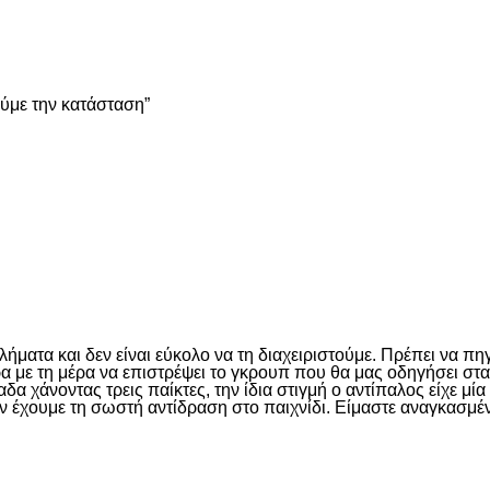
είτε
ούμε την κατάσταση”
είτε
ματα και δεν είναι εύκολο να τη διαχειριστούμε. Πρέπει να πη
έρα με τη μέρα να επιστρέψει το γκρουπ που θα μας οδηγήσει σ
 χάνοντας τρεις παίκτες, την ίδια στιγμή ο αντίπαλος είχε μί
ν έχουμε τη σωστή αντίδραση στο παιχνίδι. Είμαστε αναγκασμέν
είτε