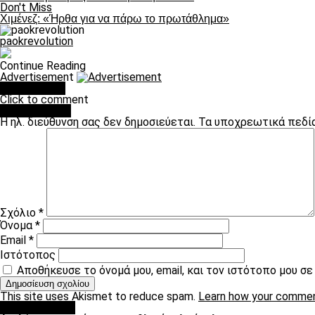
Don't Miss
Χιμένεζ: «Ήρθα για να πάρω το πρωτάθλημα»
paokrevolution
Continue Reading
Advertisement
You may like
Click to comment
Leave a Reply
Η ηλ. διεύθυνση σας δεν δημοσιεύεται.
Τα υποχρεωτικά πεδί
Σχόλιο
*
Όνομα
*
Email
*
Ιστότοπος
Αποθήκευσε το όνομά μου, email, και τον ιστότοπο μου σ
This site uses Akismet to reduce spam.
Learn how your commen
πρωτοσέλιδο