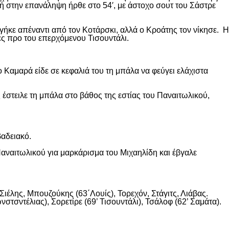
κή στην επανάληψη ήρθε στο 54′, με άστοχο σουτ του Σάστρε
ήκε απέναντι από τον Κοτάρσκι, αλλά ο Κροάτης τον νίκησε. Η
ες προ του επερχόμενου Τισουντάλι.
 Καμαρά είδε σε κεφαλιά του τη μπάλα να φεύγει ελάχιστα
 έστειλε τη μπάλα στο βάθος της εστίας του Παναιτωλικού,
βαδειακό.
αναιτωλικού για μαρκάρισμα του Μιχαηλίδη και έβγαλε
ιέλης, Μπουζούκης (63΄Λουίς), Τορεχόν, Στάγιτς, Λιάβας.
στσντέλιας), Σορετίρε (69’ Τισουντάλι), Τσάλοφ (62’ Σαμάτα).