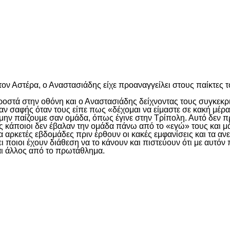
είτε
ν Αστέρα, ο Αναστασιάδης είχε προαναγγείλει στους παίκτες του
οστά στην οθόνη και ο Αναστασιάδης δείχνοντας τους συγκεκριμ
ν σαφής όταν τους είπε πως «δέχομαι να είμαστε σε κακή μέρα α
 μην παίζουμε σαν ομάδα, όπως έγινε στην Τρίπολη. Αυτό δεν 
ως κάποιοι δεν έβαλαν την ομάδα πάνω από το «εγώ» τους και μά
α αρκετές εβδομάδες πριν έρθουν οι κακές εμφανίσεις και τα αν
ι ποιοι έχουν διάθεση να το κάνουν και πιστεύουν ότι με αυτό
ίναι άλλος από το πρωτάθλημα.
είτε