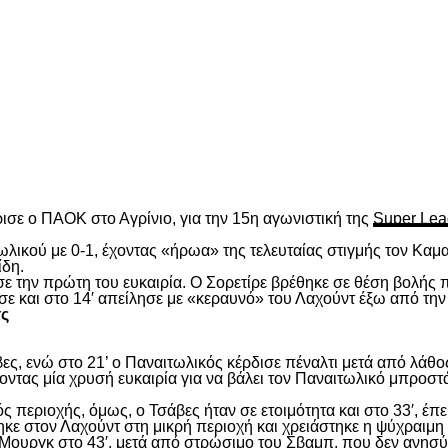
είτε
ισε ο ΠΑΟΚ στο Αγρίνιο, για την 15
η
αγωνιστική της
Super Lea
λικού με 0-1, έχοντας «ήρωα» της τελευταίας στιγμής τον Καμα
ίδη.
ασε την πρώτη του ευκαιρία. Ο Σορετίρε βρέθηκε σε θέση βολής
σε και στο 14′ απείλησε με «κεραυνό» του Λαχούντ έξω από την
τς
ς, ενώ στο 21’ ο Παναιτωλικός κέρδισε πέναλτι μετά από λάθος
νοντας μία χρυσή ευκαιρία για να βάλει τον Παναιτωλικό μπροστ
ς περιοχής, όμως, ο Τσάβες ήταν σε ετοιμότητα και στο 33′, έπε
ε στον Λαχούντ στη μικρή περιοχή και χρειάστηκε η ψύχραιμη 
Μουργκ στο 43′, μετά από στρώσιμο του Σβαμπ, που δεν ανησύ