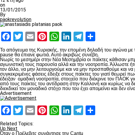
12 έτη ago
on
13/01/2015
By
paokrevolution
Facebook
Twitter
Email
Pinterest
WhatsApp
LinkedIn
Telegram
Μοιραστ
Το απόγευμα της Κυριακής, την επομένη δηλαδή του αγώνα με το
pause θα έπιανε φωτιά. Αυτό ακριβώς συνέβη.
Νωρίς το μεσημέρι στην Νέα Μεσημβρία οι παίκτες κάθισαν μπρ
αγωνιστική τους παρουσία αλλά και την νοοτροπία. Άλλωστε ήτα
τον άλλο, να μην λειτουργούμε και να μην προσπαθούμε και να
συγκεκριμένες φάσεις έδειξε στους παίκτες του γιατί θεωρεί π
έδειξαν ομαδική νοοτροπία, στοιχείο που διέκρινε τον ΠΑΟΚ γι
από τους παίκτες του αντίδραση στην Καλλονή και κυρίως να δε
διεκδικεί τον μοναδικό στόχο που του έχει απομείνει και δεν ε
Advertisement
Facebook
Twitter
Email
Pinterest
WhatsApp
LinkedIn
Telegram
Μοιραστ
Related Topics:
Up Next
Όταν ο Πρέλεβιτς συνάντησε την Cantu