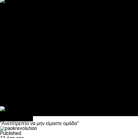
ΠΑΟΚ και τηλεοπτικά: αποκλειστικά απόφαση Σαββίδη
Αντίπαλοι
Νέα προβλήματα στην Μπέτις πριν την Τούμπα
Επίσημο «stop» στους φίλους του ΠΑΟΚ στο Αγρίνιο
Η Λιόν «σφυροκόπησε» τη Μονακό και πλησιάζει στο Champio
ΠΑΟΚ: Τι έκαναν οι αντίπαλοί του στο Europa League
Η Ριέκα διέκοψε την εγγραφή μελών ενόψει… ΠΑΟΚ
Διάφορα
Πέθανε ο μπαμπάς του Γιαννάκη, Λουκάς Μήλιος
ΣΦ ΠΑΟΚ Θύρα 4: Ανακοίνωσε οδική εκδρομή για τον αγώνα με
Κανείς δεν ξέχασε τα έξι αετόπουλα
Στο OPEN τα προκριματικά, στη NOVA τα του πρωταθλήματος
Σαν σήμερα: Οταν “έφυγε” ο Λόραντ
πρωτοσέλιδο
“Ανεπίτρεπτο να μην είμαστε ομάδα”
Published