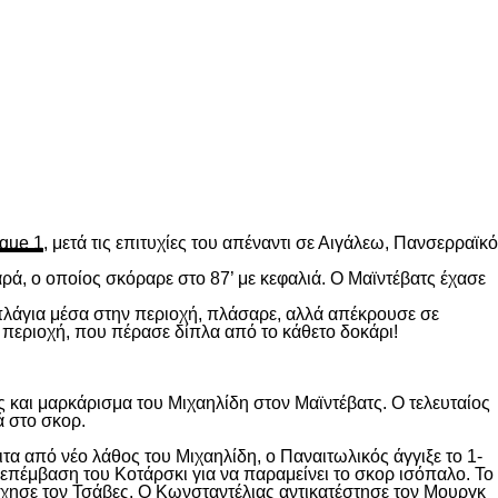
gue 1
, μετά τις επιτυχίες του απέναντι σε Αιγάλεω, Πανσερραϊκό
ρά, ο οποίος σκόραρε στο 87’ με κεφαλιά. Ο Μαϊντέβατς έχασε
 πλάγια μέσα στην περιοχή, πλάσαρε, αλλά απέκρουσε σε
 περιοχή, που πέρασε δίπλα από το κάθετο δοκάρι!
 και μαρκάρισμα του Μιχαηλίδη στον Μαϊντέβατς. Ο τελευταίος
ά στο σκορ.
ιτα από νέο λάθος του Μιχαηλίδη, ο Παναιτωλικός άγγιξε το 1-
επέμβαση του Κοτάρσκι για να παραμείνει το σκορ ισόπαλο. Το
χησε τον Τσάβες. Ο Κωνσταντέλιας αντικατέστησε τον Μουργκ