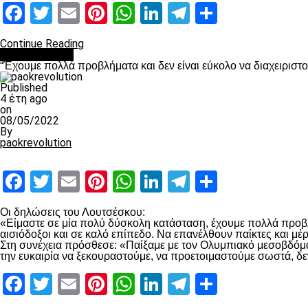
Facebook
Twitter
Email
Pinterest
WhatsApp
LinkedIn
Telegram
Μοιραστ
Continue Reading
πρωτοσέλιδο
“Έχουμε πολλά προβλήματα και δεν είναι εύκολο να διαχειριστ
Published
4 έτη ago
on
08/05/2022
By
paokrevolution
Facebook
Twitter
Email
Pinterest
WhatsApp
LinkedIn
Telegram
Μοιραστ
Οι δηλώσεις του Λουτσέσκου:
«Είμαστε σε μία πολύ δύσκολη κατάσταση, έχουμε πολλά προβλή
αισιόδοξοι και σε καλό επίπεδο. Να επανέλθουν παίκτες και μ
Στη συνέχεια πρόσθεσε: «Παίξαμε με τον Ολυμπιακό μεσοβδόμαδα
την ευκαιρία να ξεκουραστούμε, να προετοιμαστούμε σωστά, δε
Facebook
Twitter
Email
Pinterest
WhatsApp
LinkedIn
Telegram
Μοιραστ