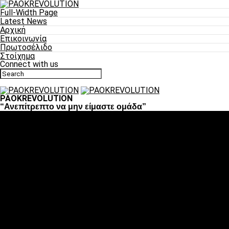
Full-Width Page
Latest News
Αρχική
Επικοινωνία
Πρωτοσέλιδο
Στοίχημα
Connect with us
PAOKREVOLUTION
“Ανεπίτρεπτο να μην είμαστε ομάδα”
Ποδόσφαιρο
«Πλέον έχουμε αλλάξει σαν ομάδα, παίξαμε σαν ένα»
«Το πιο σημαντικό είναι η αυτοπεποίθηση των ποδοσφαιριστώ
«Πάμε να διεκδικήσουμε την οκτάδα»
«Είναι απόλαυση να παίζεις για τον κόσμο του ΠΑΟΚ»
«Θα τα δώσουμε όλα κόντρα στη Λιόν για την οκτάδα»
Μπάσκετ
Αλλαγή ώρας με Σπόρτινγκ και Μπιλμπάο