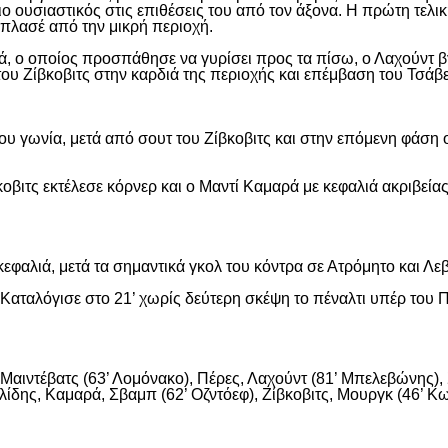
ιο ουσιαστικός στις επιθέσεις του από τον άξονα. Η πρώτη τελι
ε πλασέ από την μικρή περιοχή.
, ο οποίος προσπάθησε να γυρίσει προς τα πίσω, ο Λαχούντ βγ
ου Ζίβκοβιτς στην καρδιά της περιοχής και επέμβαση του Τσάβ
ου γωνία, μετά από σουτ του Ζίβκοβιτς και στην επόμενη φάση ο
οβιτς εκτέλεσε κόρνερ και ο Μαντί Καμαρά με κεφαλιά ακριβείας
εφαλιά, μετά τα σημαντικά γκολ του κόντρα σε Ατρόμητο και Λε
αταλόγισε στο 21’ χωρίς δεύτερη σκέψη το πέναλτι υπέρ του Π
αιντέβατς (63’ Λομόνακο), Πέρες, Λαχούντ (81’ Μπελεβώνης), Σ
ίδης, Καμαρά, Σβαμπ (62’ Οζντόεφ), Ζίβκοβιτς, Μουργκ (46’ Κων