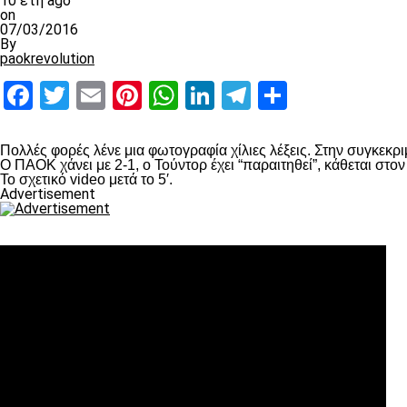
10 έτη ago
on
07/03/2016
By
paokrevolution
Facebook
Twitter
Email
Pinterest
WhatsApp
LinkedIn
Telegram
Μοιραστ
Πολλές φορές λένε μια φωτογραφία χίλιες λέξεις. Στην συγκεκρ
Ο ΠΑΟΚ χάνει με 2-1, ο Τούντορ έχει “παραιτηθεί”, κάθεται στο
Το σχετικό video μετά το 5′.
Advertisement