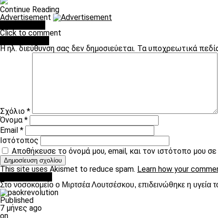
Continue Reading
Advertisement
You may like
Click to comment
Leave a Reply
Η ηλ. διεύθυνση σας δεν δημοσιεύεται.
Τα υποχρεωτικά πεδί
Σχόλιο
*
Όνομα
*
Email
*
Ιστότοπος
Αποθήκευσε το όνομά μου, email, και τον ιστότοπο μου σ
This site uses Akismet to reduce spam.
Learn how your commen
Επικαιρότητα
Στο νοσοκομείο ο Μιρτσέα Λουτσέσκου, επιδεινώθηκε η υγεία τ
Published
7 μήνες ago
on