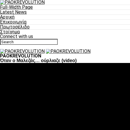
Full-Width Page
Latest News
Αρχική
Επικοινωνία
Πρωτοσέλιδο
Στοίχημα
Connect with us
PAOKREVOLUTION
Όταν ο Μαλεζάς… ούρλιαζε (video)
Ποδόσφαιρο
«Πλέον έχουμε αλλάξει σαν ομάδα, παίξαμε σαν ένα»
«Το πιο σημαντικό είναι η αυτοπεποίθηση των ποδοσφαιριστώ
«Πάμε να διεκδικήσουμε την οκτάδα»
«Είναι απόλαυση να παίζεις για τον κόσμο του ΠΑΟΚ»
«Θα τα δώσουμε όλα κόντρα στη Λιόν για την οκτάδα»
Μπάσκετ
Αλλαγή ώρας με Σπόρτινγκ και Μπιλμπάο