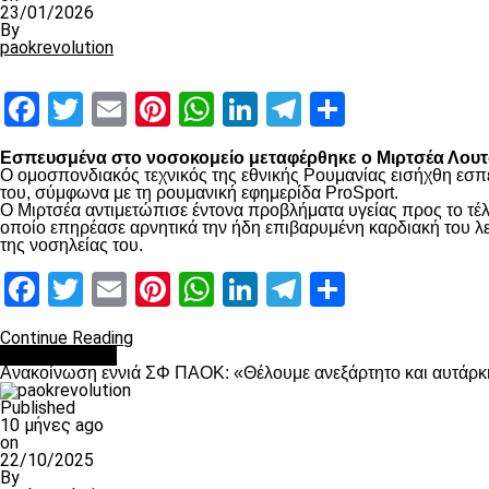
23/01/2026
By
paokrevolution
Facebook
Twitter
Email
Pinterest
WhatsApp
LinkedIn
Telegram
Μοιραστ
Εσπευσμένα στο νοσοκομείο μεταφέρθηκε ο Μιρτσέα Λουτσ
Ο ομοσπονδιακός τεχνικός της εθνικής Ρουμανίας εισήχθη εσπ
του, σύμφωνα με τη ρουμανική εφημερίδα ProSport.
Ο Μιρτσέα αντιμετώπισε έντονα προβλήματα υγείας προς το τέλ
οποίο επηρέασε αρνητικά την ήδη επιβαρυμένη καρδιακή του λει
της νοσηλείας του.
Facebook
Twitter
Email
Pinterest
WhatsApp
LinkedIn
Telegram
Μοιραστ
Continue Reading
Επικαιρότητα
Ανακοίνωση εννιά ΣΦ ΠΑΟΚ: «Θέλουμε ανεξάρτητο και αυτάρκη
Published
10 μήνες ago
on
22/10/2025
By