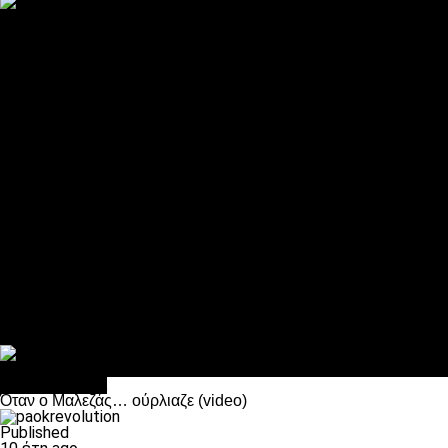
ΠΑΟΚ και τηλεοπτικά: αποκλειστικά απόφαση Σαββίδη
Αντίπαλοι
Νέα προβλήματα στην Μπέτις πριν την Τούμπα
Επίσημο «stop» στους φίλους του ΠΑΟΚ στο Αγρίνιο
Η Λιόν «σφυροκόπησε» τη Μονακό και πλησιάζει στο Champio
ΠΑΟΚ: Τι έκαναν οι αντίπαλοί του στο Europa League
Η Ριέκα διέκοψε την εγγραφή μελών ενόψει… ΠΑΟΚ
Διάφορα
Πέθανε ο μπαμπάς του Γιαννάκη, Λουκάς Μήλιος
ΣΦ ΠΑΟΚ Θύρα 4: Ανακοίνωσε οδική εκδρομή για τον αγώνα με
Κανείς δεν ξέχασε τα έξι αετόπουλα
Στο OPEN τα προκριματικά, στη NOVA τα του πρωταθλήματος
Σαν σήμερα: Οταν “έφυγε” ο Λόραντ
Επικαιρότητα
Όταν ο Μαλεζάς… ούρλιαζε (video)
Published