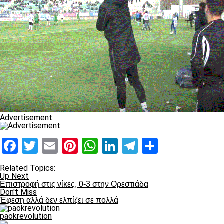
Advertisement
Facebook
Twitter
Email
Pinterest
WhatsApp
LinkedIn
Telegram
Μοιραστ
Related Topics:
Up Next
Επιστροφή στις νίκες, 0-3 στην Ορεστιάδα
Don't Miss
Έφεση αλλά δεν ελπίζει σε πολλά
paokrevolution