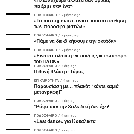
«Πλέον έχουμε αλλάξει σαν ομάδα,
παίξαμε σαν ένα»
ΠΟΔΌΣΦΑΙΡΟ
7 μήνες ago
«Το πιο σημαντικό είναι η αυτοπεποίθηση
2. Την πιο σίγουρη και την πιο γρήγορη λύση για την
των ποδοσφαιριστών»
ανέγερση της νέας Τούμπας που ήδη έχει καθυστερήσει
ΠΟΔΌΣΦΑΙΡΟ
7 μήνες ago
πολύ να δωθεί στον λαό του ΠΑΟΚ.
«Πάμε να διεκδικήσουμε την οκτάδα»
ΠΟΔΌΣΦΑΙΡΟ
7 μήνες ago
Και από ότι φαίνεται, ούτε γρήγοροι, ούτε σίγουροι, ούτε
«Είναι απόλαυση να παίζεις για τον κόσμο
ανεξάρτητοι σταθήκατε.
του ΠΑΟΚ»
ΠΟΔΌΣΦΑΙΡΟ
4 έτη ago
Πιθανή θλάση ο Τόμας
Επιθυμία λοιπόν του κόσμου που σας στήριξε είναι να
δωθούν ΑΜΕΣΑ αποτελέσματα και λύσεις οι οποίες
ΕΠΙΚΑΙΡΌΤΗΤΑ
4 έτη ago
Παρουσίαση με… πλακάτ “κάντε καμιά
υποστηρίζονται από συμπαγής απόψεις και όχι αβάσιμες
μεταγραφή!”
τεκμηριώσεις και κομφούζιο καθυστερήσεων για το τι
πραγματικά συμβαίνει με την κληρονομιά του συλλόγου
ΠΟΔΌΣΦΑΙΡΟ
4 έτη ago
“Ράφα σαν την Χαλκιδική δεν έχει!”
μας.
ΠΟΔΌΣΦΑΙΡΟ
4 έτη ago
«Last dance» για Κουαλιάτα
Υγ1
ΠΟΔΌΣΦΑΙΡΟ
7 έτη ago