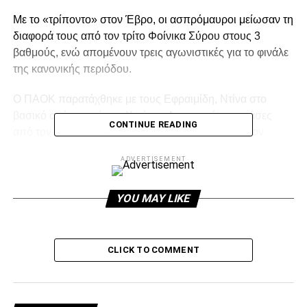
Με το «τρίποντο» στον Έβρο, οι ασπρόμαυροι μείωσαν τη
διαφορά τους από τον τρίτο Φοίνικα Σύρου στους 3
βαθμούς, ενώ απομένουν τρεις αγωνιστικές για το φινάλε
της κανονικής περιόδου.
Ο ΠΑΟΚ παρατάχθηκε με τους Εφραιμίδη, Ντίνα στο
βασικό σχήμα αντί των Χιμένες, Λι που πήραν ανάσες
CONTINUE READING
από τον Καλμαζίδη, αλλά ξεκίνησε εντυπωσιακά τον
αγώνα, καθώς με τον Κουρνέτα στο σερβίς προηγήθηκε
ADVERTISEMENT
με 0-4 και παρόλο που το σετ είχε πολλά
σκαμπανεβάσματα δεν έχασε ποτέ το προβάδισμα. Η
Ορεστιάδα μείωσε σε 3-4 και 5-6 με τους πρωταθλητές να
YOU MAY LIKE
απαντούν άμεσα και να ξεφεύγουν με 5-11 χάρις στα
σερβίς του Τακουρίδη και μέχρι το 7-14 το σετ κυλούσε
πολύ άνετα.
CLICK TO COMMENT
Σε εκείνο το σημείο κάποια λάθη την υποδοχή επέτρεψαν
στην Ορεστιάδα να μειώσει αρχικά σε 10-14, να πλησιάσει
σε 15-17 και να φτάσει στον πόντο (21-22) με μπλοκ του