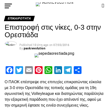
ΕΠΙΚΑΙΡΌΤΗΤΑ
Επιστροφή στις νίκες, 0-3 στην
Ορεστιάδα
Published
10 έτη ago
on
07/03/2016
By
paokrevolution
Facebook
Twitter
Email
Pinterest
WhatsApp
LinkedIn
Telegram
Μοιρασ
Ο ΠΑΟΚ επέστρεψε στις επιτυχίες επικρατώντας εύκολα
με 3-0 στην Ορεστιάδα της τοπικής ομάδας για τη 19η
αγωνιστική της Volleyleague και διατηρώντας παράλληλα
την εξαιρετική παράδοση που έχει απέναντί της, αφού με
την σημερινή έφτασε τις εννέα συνεχόμενες νίκες.