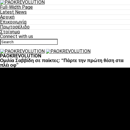
Full-Width Page
Latest News
Αρχική
Επικοινωνία
Πρωτοσέλιδο
Στοίχημα
Connect with us
PAOKREVOLUTION
Ομιλία Σαββίδη σε παίκτες: “Πάρτε την πρώτη θέση στα
πλέι οφ”
Ποδόσφαιρο
«Πλέον έχουμε αλλάξει σαν ομάδα, παίξαμε σαν ένα»
«Το πιο σημαντικό είναι η αυτοπεποίθηση των
ποδοσφαιριστών»
«Πάμε να διεκδικήσουμε την οκτάδα»
«Είναι απόλαυση να παίζεις για τον κόσμο του ΠΑΟΚ»
«Θα τα δώσουμε όλα κόντρα στη Λιόν για την οκτάδα»
Μπάσκετ