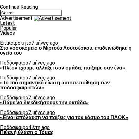
Continue Reading
Advertisement
Latest
Popular
Videos
Επικαιρότητα
7 μήνες ago
Στο νοσοκομείο ο Μιρτσέα Λουτσέσκου, επιδεινώθηκε η
υγεία του
Ποδόσφαιρο
7 μήνες ago
«Πλέον έχουμε αλλάξει σαν ομάδα, παίξαμε σαν ένα»
Ποδόσφαιρο
7 μήνες ago
«Το πιο σημαντικό είναι η αυτοπεποίθηση των
ποδοσφαιριστών»
Ποδόσφαιρο
7 μήνες ago
«Πάμε να διεκδικήσουμε την οκτάδα»
Ποδόσφαιρο
7 μήνες ago
«Είναι απόλαυση να παίζεις για τον κόσμο του ΠΑΟΚ»
Ποδόσφαιρο
4 έτη ago
Πιθανή θλάση ο Τόμας