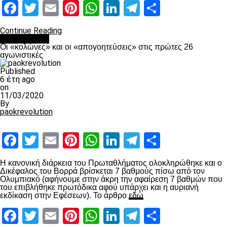
Facebook
Twitter
Email
Pinterest
WhatsApp
LinkedIn
Telegram
Μοιραστ
Continue Reading
Ποδόσφαιρο
Οι «κολώνες» και οι «απογοητεύσεις» στις πρώτες 26
αγωνιστικές
Published
6 έτη ago
on
11/03/2020
By
paokrevolution
Facebook
Twitter
Email
Pinterest
WhatsApp
LinkedIn
Telegram
Μοιραστ
Η κανονική διάρκεια του Πρωταθλήματος ολοκληρώθηκε και ο
Δικέφαλος του Βορρά βρίσκεται 7 βαθμούς πίσω από τον
Ολυμπιακό (αφήνουμε στην άκρη την αφαίρεση 7 βαθμών που
του επιβλήθηκε πρωτόδικα αφού υπάρχει και η αυριανή
εκδίκαση στην Εφέσεων). Το άρθρο
εδώ
Facebook
Twitter
Email
Pinterest
WhatsApp
LinkedIn
Telegram
Μοιραστ