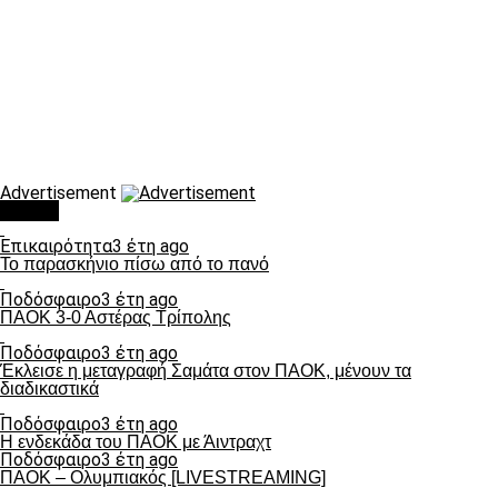
Advertisement
Τάσεις
Επικαιρότητα
3 έτη ago
Το παρασκήνιο πίσω από το πανό
Ποδόσφαιρο
3 έτη ago
ΠΑΟΚ 3-0 Αστέρας Τρίπολης
Ποδόσφαιρο
3 έτη ago
Έκλεισε η μεταγραφή Σαμάτα στον ΠΑΟΚ, μένουν τα
διαδικαστικά
Ποδόσφαιρο
3 έτη ago
Η ενδεκάδα του ΠΑΟΚ με Άιντραχτ
Ποδόσφαιρο
3 έτη ago
ΠΑΟΚ – Ολυμπιακός [LIVESTREAMING]