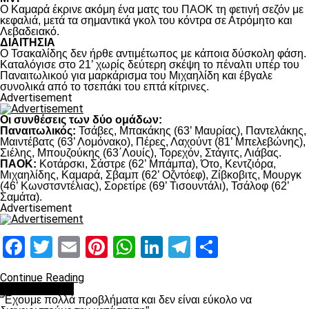
Ο Καμαρά έκρινε ακόμη ένα ματς του ΠΑΟΚ τη φετινή σεζόν με
κεφαλιά, μετά τα σημαντικά γκολ του κόντρα σε Ατρόμητο και
Λεβαδειακό.
ΔΙΑΙΤΗΣΙΑ
Ο Τσακαλίδης δεν ήρθε αντιμέτωπος με κάποια δύσκολη φάση.
Καταλόγισε στο 21’ χωρίς δεύτερη σκέψη το πέναλτι υπέρ του
Παναιτωλικού για μαρκάρισμα του Μιχαηλίδη και έβγαλε
συνολικά από το τσεπάκι του επτά κίτρινες.
Advertisement
Οι συνθέσεις των δύο ομάδων:
Παναιτωλικός:
Τσάβες, Μπακάκης (63’ Μαυρίας), Παντελάκης,
Μαιντέβατς (63’ Λομόνακο), Πέρες, Λαχούντ (81’ Μπελεβώνης),
Σιέλης, Μπουζούκης (63΄Λουίς), Τορεχόν, Στάγιτς, Λιάβας.
ΠΑΟΚ:
Κοτάρσκι, Σάστρε (62’ Μπάμπα), Ότο, Κεντζιόρα,
Μιχαηλίδης, Καμαρά, Σβαμπ (62’ Οζντόεφ), Ζίβκοβιτς, Μουργκ
(46’ Κωνστσντέλιας), Σορετίρε (69’ Τισουντάλι), Τσάλοφ (62’
Σαμάτα).
Advertisement
Facebook
Twitter
Email
Pinterest
WhatsApp
LinkedIn
Telegram
Μοιραστ
Continue Reading
πρωτοσέλιδο
“Έχουμε πολλά προβλήματα και δεν είναι εύκολο να