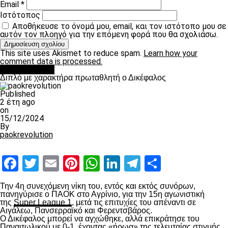
Email
*
Ιστότοπος
Αποθήκευσε το όνομά μου, email, και τον ιστότοπο μου σε
αυτόν τον πλοηγό για την επόμενη φορά που θα σχολιάσω.
This site uses Akismet to reduce spam.
Learn how your
comment data is processed.
πρωτοσέλιδο
Διπλό με χαρακτήρα πρωταθλητή ο Δικέφαλος
Published
2 έτη ago
on
15/12/2024
By
paokrevolution
Facebook
Twitter
Email
Pinterest
WhatsApp
LinkedIn
Telegram
Μοιραστ
Την 4
η
συνεχόμενη νίκη του, εντός και εκτός συνόρων,
πανηγύρισε ο ΠΑΟΚ στο Αγρίνιο, για την 15
η
αγωνιστική
της
Super League 1
, μετά τις επιτυχίες του απέναντι σε
Αιγάλεω, Πανσερραϊκό και Φερεντσβάρος.
Ο Δικέφαλος μπορεί να αγχώθηκε, αλλά επικράτησε του
Παναιτωλικού με 0-1, έχοντας «ήρωα» της τελευταίας στιγμής