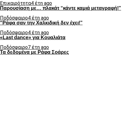
Επικαιρότητα
4 έτη ago
Παρουσίαση με… πλακάτ “κάντε καμιά μεταγραφή!”
Ποδόσφαιρο
4 έτη ago
“Ράφα σαν την Χαλκιδική δεν έχει!”
Ποδόσφαιρο
4 έτη ago
«Last dance» για Κουαλιάτα
Ποδόσφαιρο
7 έτη ago
Τα δεδομένα με Ράφα Σοάρες