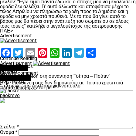
μέλλον: “Εγώ είμαι πάντα εδώ και ο στόχος μου να μεγαλώσει η
ομάδα δεν αλλάζει. Γι’ αυτό άλλωστε και αποφάσισα μέχρι το
τέλος Απριλίου να πληρώσω τα χρέη προς το Δημόσιο και η
ομάδα να μην χρωστά πουθενά. Με το που θα γίνει αυτό το
βάρος μας θα πέσει στην ανάπτυξη του σωματείου σε όλους
τους τομείς” κατέλήξε ο μεγαλομέτοχος της ασπρόμαυρης
ΠΑΕ>
Advertisement
Facebook
Twitter
Email
Pinterest
WhatsApp
LinkedIn
Telegram
Μοιραστ
Continue Reading
Advertisement
Related Topics:
You may like
Up Next
Click to comment
“Ο ρόλος Σαββίδη στη συνάντηση Τσίπρα – Πούτιν”
Leave a Reply
Don't Miss
Η ηλ. διεύθυνση σας δεν δημοσιεύεται.
Τα υποχρεωτικά
“Τελειώνει” και τον Παπαγιαννόπουλο
πεδία σημειώνονται με
*
paokrevolution
Σχόλιο
*
Όνομα
*