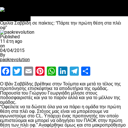
Στο OPEN τα προκριματικά, στη NOVA τα του πρωταθλήματος
Σαν σήμερα: Οταν “έφυγε” ο Λόραντ
πρωτοσέλιδο
Ομιλία Σαββίδη σε παίκτες: “Πάρτε την πρώτη θέση στα πλέι
οφ”
Published
11 έτη ago
on
04/04/2015
By
paokrevolution
Facebook
Twitter
Email
Pinterest
WhatsApp
LinkedIn
Telegram
Μοιραστ
Ο Ιβάν Σαββίδης βρέθηκε στην Τούμπα και μετά το τέλος της
προπόνησης επισκέφτηκε τα αποδυτήρια της ομάδας.
Παρουσία του Γιώργου Γεωργιάδη μίλησε στους
ποδοσφαιριστές και για το παρόν αλλά και για το μέλλον της
ομάδας.
“Οφείλετε να τα δώσετε όλα για να πάρει η ομάδα την πρώτη
θέση στα πλέι οφ. Στόχος μας είναι να μπορέσουμε να
αγωνιστούμε στο CL. Υπάρχει ένας προπονητής τον οποίο
εμπιστεύομαι και μπορεί να οδηγήσει τον ΠΑΟΚ στην πρώτη
θέση των πλέι οφ.” Αναφέρθηκε όμως και στο μακροπρόθεσμο