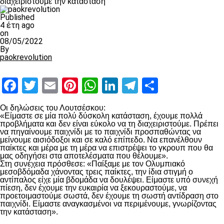
διαχειριστούμε την κατάσταση”
Published
4 έτη ago
on
08/05/2022
By
paokrevolution
Facebook
Twitter
Email
Pinterest
WhatsApp
LinkedIn
Telegram
Μοιραστ
Οι δηλώσεις του Λουτσέσκου:
«Είμαστε σε μία πολύ δύσκολη κατάσταση, έχουμε πολλά
προβλήματα και δεν είναι εύκολο να τη διαχειριστούμε. Πρέπει
να πηγαίνουμε παιχνίδι με το παιχνίδι προσπαθώντας να
μείνουμε αισιόδοξοι και σε καλό επίπεδο. Να επανέλθουν
παίκτες και μέρα με τη μέρα να επιστρέψει το γκρουπ που θα
μας οδηγήσει στα αποτελέσματα που θέλουμε».
Στη συνέχεια πρόσθεσε: «Παίξαμε με τον Ολυμπιακό
μεσοβδόμαδα χάνοντας τρεις παίκτες, την ίδια στιγμή ο
αντίπαλος είχε μία βδομάδα να δουλέψει. Είμαστε υπό συνεχή
πίεση, δεν έχουμε την ευκαιρία να ξεκουραστούμε, να
προετοιμαστούμε σωστά, δεν έχουμε τη σωστή αντίδραση στο
παιχνίδι. Είμαστε αναγκασμένοι να περιμένουμε, γνωρίζοντας
την κατάσταση».