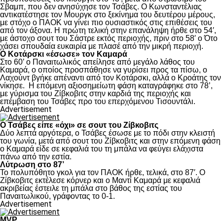
Σβαμπ, που δεν ανησύχησε τον Τσάβες. Ο Κωνσταντέλιας
αντικατέστησε τον Μουργκ στο ξεκίνημα του δευτέρου μέρους,
με στόχο ο ΠΑΟΚ να γίνει πιο ουσιαστικός στις επιθέσεις του
από τον άξονα. Η πρώτη τελική στην επανάληψη ήρθε στο 54′,
με άστοχο σουτ του Σάστρε εκτός περιοχής, πριν στο 58′ ο Ότο
χάσει σπουδαία ευκαιρία με πλασέ από την μικρή περιοχή.
Ο Κοτάρσκι «έσωσε» τον Καμαρά
Στο 60’ ο Παναιτωλικός απείλησε από μεγάλο λάθος του
Καμαρά, ο οποίος προσπάθησε να γυρίσει προς τα πίσω, ο
Λαχούντ βγήκε απέναντι από τον Κοτάρσκι, αλλά ο Κροάτης τον
νίκησε. Η επόμενη αξιοσημείωτη φάση καταγράφηκε στο 78’,
με γύρισμα του Ζίβκοβιτς στην καρδιά της περιοχής και
επέμβαση του Τσάβες προ του επερχόμενου Τισουντάλι.
Advertisement
Ο Τσάβες είπε «όχι» σε σουτ του Ζίβκοβιτς
Δύο λεπτά αργότερα, ο Τσάβες έσωσε με το πόδι στην κλειστή
του γωνία, μετά από σουτ του Ζίβκοβιτς και στην επόμενη φάση
ο Καμαρά είδε σε κεφαλιά του τη μπάλα να φεύγει ελάχιστα
πάνω από την εστία.
Λύτρωση στο 87’
Το πολυπόθητο γκολ για τον ΠΑΟΚ ήρθε, τελικά, στο 87′. Ο
Ζίβκοβιτς εκτέλεσε κόρνερ και ο Μαντί Καμαρά με κεφαλιά
ακριβείας έστειλε τη μπάλα στο βάθος της εστίας του
Παναιτωλικού, γράφοντας το 0-1.
Advertisement
MVP