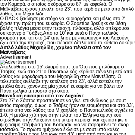
τον Καμαρά, ο οποίος σκόραρε στο 87’ με κεφαλιά. Ο
Μαϊντέβατς έχασε πέναλτι στο 23’, που κέρδισε μετά από διπλό
λάθος του Μιχαηλίδη.
Ο ΠΑΟΚ ξεκίνησε με στόχο να κυριαρχήσει και μόλις στο 2′
έχασε την πρώτη του ευκαιρία. Ο Σορετίρε βρέθηκε σε θέση
βολής πλάγια μέσα στην περιοχή, πλάσαρε, αλλά απέκρουσε
σε κόρνερ ο Τσάβες.Από το 10’ και μετά ο Παναιτωλικός
ισορρόπησε και στο 14′ απείλησε με «κεραυνό» του Λαχούντ
έξω από την περιοχή, που πέρασε δίπλα από το κάθετο δοκάρι!
Διπλό λάθος Μιχαηλίδη, χαμένο πέναλτι από τον
Μαϊντέβατς
Advertisement
Ακολούθησε στο 15′ χλιαρό σουτ του Ότο που μπλόκαρε ο
Τσάβες, ενώ στο 21’ ο Παναιτωλικός κέρδισε πέναλτι μετά από
λάθος και μαρκάρισμα του Μιχαηλίδη στον Μαϊντέβατς. Ο
τελευταίος ανέλαβε την εκτέλεση στο 23’, αλλά έστειλε την
μπάλα άουτ, χάνοντας μία χρυσή ευκαιρία για να βάλει τον
Παναιτωλικό μπροστά στο σκορ.
Μοναδική ευκαιρία από τον Λαχούντ
Στο 27′ ο Σάστρε προσπάθησε να γίνει επικίνδυνος με σουτ
εκτός περιοχής, όμως, ο Τσάβες ήταν σε ετοιμότητα και στο 33′,
έπειτα από νέο λάθος του Μιχαηλίδη, ο Παναιτωλικός άγγιξε το
1-0. Η μπάλα χτύπησε στην πλάτη του Έλληνα αμυντικού,
στρώθηκε στον Λαχούντ στη μικρή περιοχή και χρειάστηκε η
ψύχραιμη επέμβαση του Κοτάρσκι για να παραμείνει το σκορ
ισόπαλο. Το πρώτο ημίχρονο έκλεισε με σουτ υπό καλές
προϋποθέσεις του Μουργκ στο 43′, μετά από στρώσιμο του