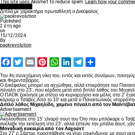
This site uses Akismet to reduce spam.
Learn how your commen
πρωτοσέλιδο
Διπλό με χαρακτήρα πρωταθλητή ο Δικέφαλος
Published
2 έτη ago
on
15/12/2024
By
paokrevolution
Facebook
Twitter
Email
Pinterest
WhatsApp
LinkedIn
Telegram
Μοιραστ
Την 4
η
συνεχόμενη νίκη του, εντός και εκτός συνόρων, πανηγύρ
και Φερεντσβάρος.
Ο Δικέφαλος μπορεί να αγχώθηκε, αλλά επικράτησε του Παναιτω
πέναλτι στο 23’, που κέρδισε μετά από διπλό λάθος του Μιχαηλ
Ο ΠΑΟΚ ξεκίνησε με στόχο να κυριαρχήσει και μόλις στο 2′ έχ
κόρνερ ο Τσάβες.Από το 10’ και μετά ο Παναιτωλικός ισορρόπη
Διπλό λάθος Μιχαηλίδη, χαμένο πέναλτι από τον Μαϊντέβα
Advertisement
Ακολούθησε στο 15′ χλιαρό σουτ του Ότο που μπλόκαρε ο Τσάβε
ανέλαβε την εκτέλεση στο 23’, αλλά έστειλε την μπάλα άουτ, χά
Μοναδική ευκαιρία από τον Λαχούντ
Στο 27′ ο Σάστρε προσπάθησε να γίνει επικίνδυνος με σουτ εκτό