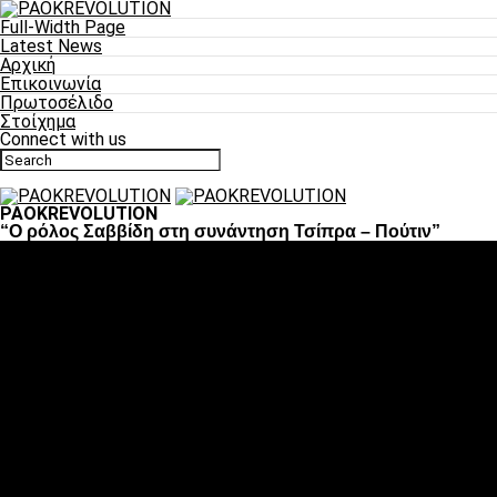
Full-Width Page
Latest News
Αρχική
Επικοινωνία
Πρωτοσέλιδο
Στοίχημα
Connect with us
PAOKREVOLUTION
“Ο ρόλος Σαββίδη στη συνάντηση Τσίπρα – Πούτιν”
Ποδόσφαιρο
«Πλέον έχουμε αλλάξει σαν ομάδα, παίξαμε σαν ένα»
«Το πιο σημαντικό είναι η αυτοπεποίθηση των ποδοσφαιριστώ
«Πάμε να διεκδικήσουμε την οκτάδα»
«Είναι απόλαυση να παίζεις για τον κόσμο του ΠΑΟΚ»
«Θα τα δώσουμε όλα κόντρα στη Λιόν για την οκτάδα»
Μπάσκετ
Αλλαγή ώρας με Σπόρτινγκ και Μπιλμπάο