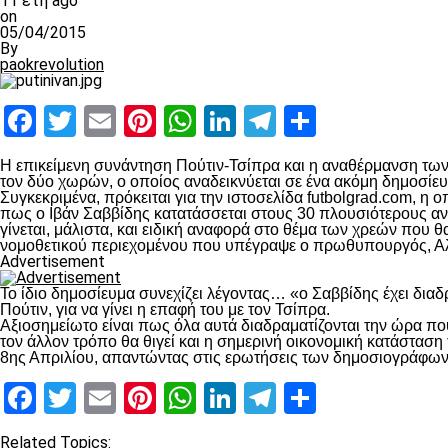
11 έτη ago
on
05/04/2015
By
paokrevolution
Facebook
Twitter
Email
Pinterest
WhatsApp
LinkedIn
Telegram
Μοιραστ
Η επικείμενη συνάντηση Πούτιν-Τσίπρα και η αναθέρμανση των
τον δύο χωρών, ο οποίος αναδεικνύεται σε ένα ακόμη δημοσίευ
Συγκεκριμένα, πρόκειται για την ιστοσελίδα futbolgrad.com, 
πως ο Ιβάν Σαββίδης κατατάσσεται στους 30 πλουσιότερους α
γίνεται, μάλιστα, και ειδική αναφορά στο θέμα των χρεών που
νομοθετικού περιεχομένου που υπέγραψε ο πρωθυπουργός, Αλ
Advertisement
Το ίδιο δημοσίευμα συνεχίζει λέγοντας… «ο Σαββίδης έχει δια
Πούτιν, για να γίνει η επαφή του με τον Τσίπρα.
Αξιοσημείωτο είναι πως όλα αυτά διαδραματίζονται την ώρα που
τον άλλον τρόπο θα θιγεί και η σημερινή οικονομική κατάστα
8ης Απριλίου, απαντώντας στις ερωτήσεις των δημοσιογράφων
Facebook
Twitter
Email
Pinterest
WhatsApp
LinkedIn
Telegram
Μοιραστ
Related Topics: