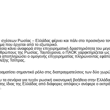
είτε
 σχέσεων Ρωσίας – Ελλάδας φέρνει και πάλι στο προσκήνιο τον
μα που έρχεται από το εξωτερικό.
η οποία κάνει αναφορά στην επιχειρηματική δραστηριότητα του
νθρώπους της Ρωσίας. Ταυτόχρονα, ο ΠΑΟΚ χαρακτηρίζεται ως
 θα αποπληρώσει ο ομογενής επιχειρηματίας πληρώνοντας εφάπα
έξης Τσίπρας.
δραματίσει σημαντικό ρόλο στις διαπραγματεύσεις των δύο χωρ
 τα σενάρια για τυχόν ρωσική οικονομική βοήθεια στην Ελλάδα ο
ση της ίδιας της Ελλάδας από διάφορες απόψεις» ανέφερε ο ε
.
είτε