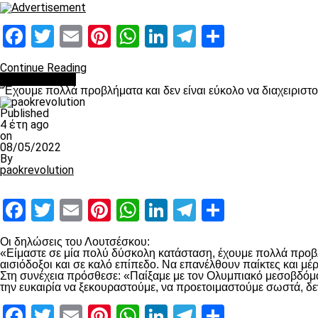
Facebook
Twitter
Email
Pinterest
WhatsApp
LinkedIn
Telegram
Μοιραστ
Continue Reading
πρωτοσέλιδο
“Έχουμε πολλά προβλήματα και δεν είναι εύκολο να διαχειριστ
Published
4 έτη ago
on
08/05/2022
By
paokrevolution
Facebook
Twitter
Email
Pinterest
WhatsApp
LinkedIn
Telegram
Μοιραστ
Οι δηλώσεις του Λουτσέσκου:
«Είμαστε σε μία πολύ δύσκολη κατάσταση, έχουμε πολλά προβλή
αισιόδοξοι και σε καλό επίπεδο. Να επανέλθουν παίκτες και μ
Στη συνέχεια πρόσθεσε: «Παίξαμε με τον Ολυμπιακό μεσοβδόμαδα
την ευκαιρία να ξεκουραστούμε, να προετοιμαστούμε σωστά, δε
Facebook
Twitter
Email
Pinterest
WhatsApp
LinkedIn
Telegram
Μοιραστ