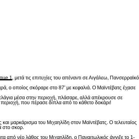
gue 1
, μετά τις επιτυχίες του απέναντι σε Αιγάλεω, Πανσερραϊκό
ρά, ο οποίος σκόραρε στο 87’ με κεφαλιά. Ο Μαϊντέβατς έχασε
 πλάγια μέσα στην περιοχή, πλάσαρε, αλλά απέκρουσε σε
 περιοχή, που πέρασε δίπλα από το κάθετο δοκάρι!
 και μαρκάρισμα του Μιχαηλίδη στον Μαϊντέβατς. Ο τελευταίος
ά στο σκορ.
ιτα από νέο λάθος του Μιχαηλίδη, ο Παναιτωλικός άγγιξε το 1-