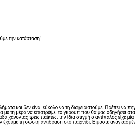
είτε
ούμε την κατάσταση”
είτε
ματα και δεν είναι εύκολο να τη διαχειριστούμε. Πρέπει να πη
έρα με τη μέρα να επιστρέψει το γκρουπ που θα μας οδηγήσει σ
 χάνοντας τρεις παίκτες, την ίδια στιγμή ο αντίπαλος είχε μί
ν έχουμε τη σωστή αντίδραση στο παιχνίδι. Είμαστε αναγκασμέν
είτε