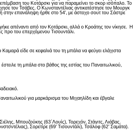
επέμβαση του Κοτάρσκι για να παραμείνει το σκορ ισόπαλο. Το
χησε τον Τσάβες. Ο Κωνσταντέλιας αντικατέστησε τον Μουργκ
κή στην επανάληψη ήρθε στο 54′, με άστοχο σουτ του Σάστρε
ήκε απέναντι από τον Κοτάρσκι, αλλά ο Κροάτης τον νίκησε. Η
ες προ του επερχόμενου Τισουντάλι.
 Καμαρά είδε σε κεφαλιά του τη μπάλα να φεύγει ελάχιστα
 έστειλε τη μπάλα στο βάθος της εστίας του Παναιτωλικού,
βαδειακό.
αναιτωλικού για μαρκάρισμα του Μιχαηλίδη και έβγαλε
ιέλης, Μπουζούκης (63΄Λουίς), Τορεχόν, Στάγιτς, Λιάβας.
στσντέλιας), Σορετίρε (69’ Τισουντάλι), Τσάλοφ (62’ Σαμάτα).