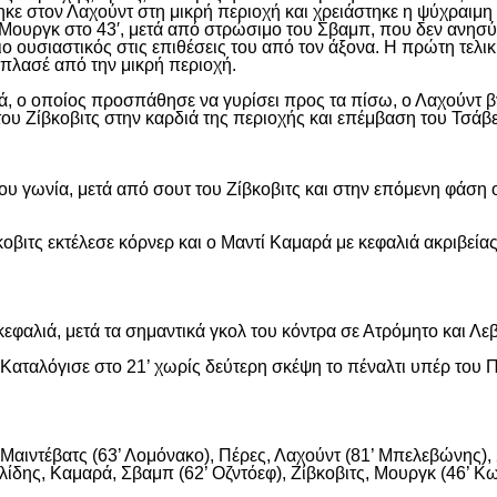
ε στον Λαχούντ στη μικρή περιοχή και χρειάστηκε η ψύχραιμη 
Μουργκ στο 43′, μετά από στρώσιμο του Σβαμπ, που δεν ανησύ
ιο ουσιαστικός στις επιθέσεις του από τον άξονα. Η πρώτη τελι
ε πλασέ από την μικρή περιοχή.
, ο οποίος προσπάθησε να γυρίσει προς τα πίσω, ο Λαχούντ βγ
ου Ζίβκοβιτς στην καρδιά της περιοχής και επέμβαση του Τσάβ
ου γωνία, μετά από σουτ του Ζίβκοβιτς και στην επόμενη φάση ο
οβιτς εκτέλεσε κόρνερ και ο Μαντί Καμαρά με κεφαλιά ακριβείας
εφαλιά, μετά τα σημαντικά γκολ του κόντρα σε Ατρόμητο και Λε
αταλόγισε στο 21’ χωρίς δεύτερη σκέψη το πέναλτι υπέρ του Π
αιντέβατς (63’ Λομόνακο), Πέρες, Λαχούντ (81’ Μπελεβώνης), Σ
ίδης, Καμαρά, Σβαμπ (62’ Οζντόεφ), Ζίβκοβιτς, Μουργκ (46’ Κων