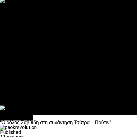
ΠΑΟΚ και τηλεοπτικά: αποκλειστικά απόφαση Σαββίδη
Αντίπαλοι
Νέα προβλήματα στην Μπέτις πριν την Τούμπα
Επίσημο «stop» στους φίλους του ΠΑΟΚ στο Αγρίνιο
Η Λιόν «σφυροκόπησε» τη Μονακό και πλησιάζει στο Champio
ΠΑΟΚ: Τι έκαναν οι αντίπαλοί του στο Europa League
Η Ριέκα διέκοψε την εγγραφή μελών ενόψει… ΠΑΟΚ
Διάφορα
Πέθανε ο μπαμπάς του Γιαννάκη, Λουκάς Μήλιος
ΣΦ ΠΑΟΚ Θύρα 4: Ανακοίνωσε οδική εκδρομή για τον αγώνα με
Κανείς δεν ξέχασε τα έξι αετόπουλα
Στο OPEN τα προκριματικά, στη NOVA τα του πρωταθλήματος
Σαν σήμερα: Οταν “έφυγε” ο Λόραντ
πρωτοσέλιδο
“Ο ρόλος Σαββίδη στη συνάντηση Τσίπρα – Πούτιν”
Published