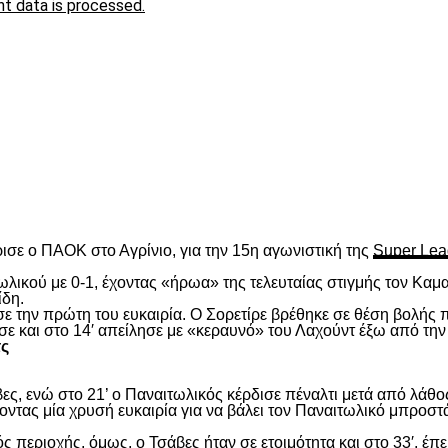
t data is processed.
είτε
ισε ο ΠΑΟΚ στο Αγρίνιο, για την 15
η
αγωνιστική της
Super Lea
λικού με 0-1, έχοντας «ήρωα» της τελευταίας στιγμής τον Καμα
ίδη.
ασε την πρώτη του ευκαιρία. Ο Σορετίρε βρέθηκε σε θέση βολής
σε και στο 14′ απείλησε με «κεραυνό» του Λαχούντ έξω από την
τς
ς, ενώ στο 21’ ο Παναιτωλικός κέρδισε πέναλτι μετά από λάθος
νοντας μία χρυσή ευκαιρία για να βάλει τον Παναιτωλικό μπροστ
ς περιοχής, όμως, ο Τσάβες ήταν σε ετοιμότητα και στο 33′, έπε