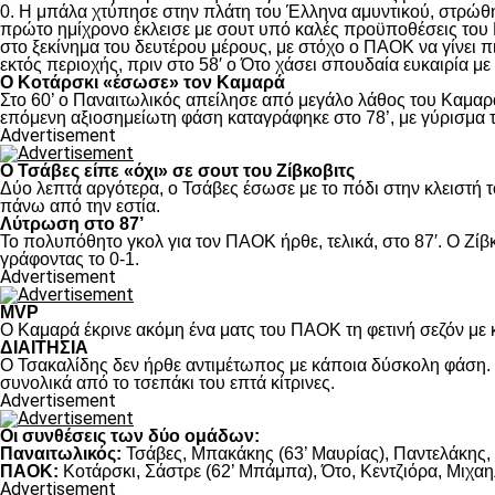
0. Η μπάλα χτύπησε στην πλάτη του Έλληνα αμυντικού, στρώθηκ
πρώτο ημίχρονο έκλεισε με σουτ υπό καλές προϋποθέσεις του 
στο ξεκίνημα του δευτέρου μέρους, με στόχο ο ΠΑΟΚ να γίνει π
εκτός περιοχής, πριν στο 58′ ο Ότο χάσει σπουδαία ευκαιρία μ
Ο Κοτάρσκι «έσωσε» τον Καμαρά
Στο 60’ ο Παναιτωλικός απείλησε από μεγάλο λάθος του Καμαρά
επόμενη αξιοσημείωτη φάση καταγράφηκε στο 78’, με γύρισμα τ
Advertisement
Ο Τσάβες είπε «όχι» σε σουτ του Ζίβκοβιτς
Δύο λεπτά αργότερα, ο Τσάβες έσωσε με το πόδι στην κλειστή τ
πάνω από την εστία.
Λύτρωση στο 87’
Το πολυπόθητο γκολ για τον ΠΑΟΚ ήρθε, τελικά, στο 87′. Ο Ζίβκ
γράφοντας το 0-1.
Advertisement
MVP
Ο Καμαρά έκρινε ακόμη ένα ματς του ΠΑΟΚ τη φετινή σεζόν με κ
ΔΙΑΙΤΗΣΙΑ
Ο Τσακαλίδης δεν ήρθε αντιμέτωπος με κάποια δύσκολη φάση. Κ
συνολικά από το τσεπάκι του επτά κίτρινες.
Advertisement
Οι συνθέσεις των δύο ομάδων:
Παναιτωλικός:
Τσάβες, Μπακάκης (63’ Μαυρίας), Παντελάκης, Μ
ΠΑΟΚ:
Κοτάρσκι, Σάστρε (62’ Μπάμπα), Ότο, Κεντζιόρα, Μιχαηλ
Advertisement