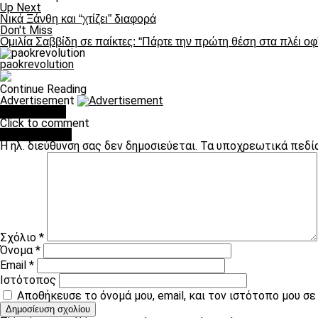
Up Next
Νικά Ξάνθη και “χτίζει” διαφορά
Don't Miss
Ομιλία Σαββίδη σε παίκτες: “Πάρτε την πρώτη θέση στα πλέι οφ
paokrevolution
Continue Reading
Advertisement
You may like
Click to comment
Leave a Reply
Η ηλ. διεύθυνση σας δεν δημοσιεύεται.
Τα υποχρεωτικά πεδί
Σχόλιο
*
Όνομα
*
Email
*
Ιστότοπος
Αποθήκευσε το όνομά μου, email, και τον ιστότοπο μου σ