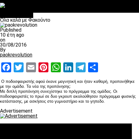
Στο OPEN τα προκριματικά, στη NOVA τα του πρωταθλήματος
Σαν σήμερα: Οταν “έφυγε” ο Λόραντ
Επικαιρότητα
Ολα καλά με Φακούντο
Published
10 έτη ago
on
30/08/2016
By
paokrevolution
Facebook
Twitter
Email
Pinterest
WhatsApp
LinkedIn
Telegram
Μοιραστ
Ο ποδοσφαιριστής αφού έκανε μαγνητική και ήταν καθαρή, προπονήθηκε
με την ομάδα. Τα νέα της προπόνησης:
Με διπλή προπόνηση συνεχίστηκε το πρόγραμμα της ομάδας. Οι
ποδοσφαιριστές το πρωί σε δυο γκρουπ ακολούθησαν πρόγραμμα φυσικής
κατάστασης, με ασκήσεις στο γυμναστήριο και το γηπεδο.
Advertisement