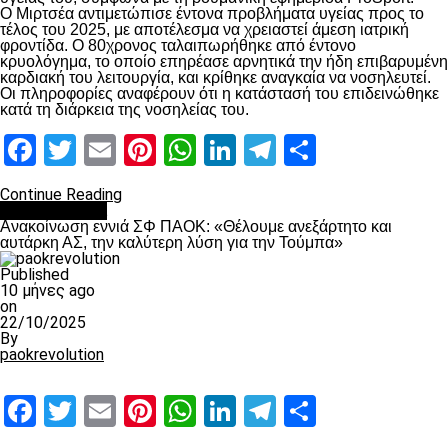
Ο Μιρτσέα αντιμετώπισε έντονα προβλήματα υγείας προς το
τέλος του 2025, με αποτέλεσμα να χρειαστεί άμεση ιατρική
φροντίδα. Ο 80χρονος ταλαιπωρήθηκε από έντονο
κρυολόγημα, το οποίο επηρέασε αρνητικά την ήδη επιβαρυμένη
καρδιακή του λειτουργία, και κρίθηκε αναγκαία να νοσηλευτεί.
Οι πληροφορίες αναφέρουν ότι η κατάστασή του επιδεινώθηκε
κατά τη διάρκεια της νοσηλείας του.
Facebook
Twitter
Email
Pinterest
WhatsApp
LinkedIn
Telegram
Μοιραστ
Continue Reading
Επικαιρότητα
Ανακοίνωση εννιά ΣΦ ΠΑΟΚ: «Θέλουμε ανεξάρτητο και
αυτάρκη ΑΣ, την καλύτερη λύση για την Τούμπα»
Published
10 μήνες ago
on
22/10/2025
By
paokrevolution
Facebook
Twitter
Email
Pinterest
WhatsApp
LinkedIn
Telegram
Μοιραστ