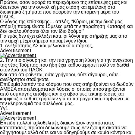
Πρώτον, όσον αφορά το περιεχόμενο της επίσκεψης μας και
δεύτερον για την συνολική μας στάση και εμπλοκή στα
διοικητικά ζητήματα που αφορούν την επόμενη μέρα του
ΠΑΟΚ.
Ο λόγος της επίσκεψης… απλός, “Κύριοι, με την δικιά μας
στήριξη παραμείνατε 15μελες μετά την παραίτηση Κατσαρή και
δεν ακολουθήσατε όλοι τον ίδιο δρόμο.”
Για εμάς δεν έχει αλλάξει κάτι, οι λόγοι της στήριξης μας από
την αρχή μέχρι σήμερα παραμένουν ίδιοι.
1. Ανεξάρτητος ΑΣ και μελλοντικά αυτάρκης,
Advertisement
2. Την πιο σίγουρη και την πιο γρήγορη λύση για την ανέγερση
της νέας Τούμπας που ήδη έχει καθυστερήσει πολύ να δωθεί
στον λαό του ΠΑΟΚ.
Και από ότι φαίνεται, ούτε γρήγοροι, ούτε σίγουροι, ούτε
ανεξάρτητοι σταθήκατε.
Επιθυμία λοιπόν του κόσμου που σας στήριξε είναι να δωθούν
ΑΜΕΣΑ αποτελέσματα και λύσεις οι οποίες υποστηρίζονται
από συμπαγής απόψεις και όχι αβάσιμες τεκμηριώσεις και
κομφούζιο καθυστερήσεων για το τι πραγματικά συμβαίνει με
την κληρονομιά του συλλόγου μας.
Υγ1
Advertisement
Επειδή πολλοί καλοθελητές διαιωνίζουν ανυπόστατες
καταστάσεις, πρώτοι δηλώνουμε πως δεν έχουμε σκοπό να
οδηγήσουμε αλλά ούτε και να οδηγηθούμε σε καμία κόντρα και