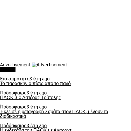
Advertisement
Τάσεις
Επικαιρότητα
3 έτη ago
Το παρασκήνιο πίσω από το πανό
Ποδόσφαιρο
3 έτη ago
ΠΑΟΚ 3-0 Αστέρας Τρίπολης
Ποδόσφαιρο
3 έτη ago
Έκλεισε η μεταγραφή Σαμάτα στον ΠΑΟΚ, μένουν τα
διαδικαστικά
Ποδόσφαιρο
3 έτη ago
Η ενδεκάδα του ΠΑΟΚ με Άιντραχτ