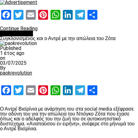
Facebook
Twitter
Email
Pinterest
WhatsApp
LinkedIn
Telegram
Μοιραστ
Continue Reading
Επικαιρότητα
Συγκλονισμένος και ο Αντρέ με την απώλεια του Ζότα
Published
1 έτος ago
on
03/07/2025
By
paokrevolution
Facebook
Twitter
Email
Pinterest
WhatsApp
LinkedIn
Telegram
Μοιραστ
Ο Αντρέ Βιεϊρίνια με ανάρτηση του στα social media εξέφρασε
την οδύνη του για την απώλεια του Ντιόγκο Ζότα που έχασε
όπως και ο αδελφός του την ζωή του σε αυτοκινητιστικό
δυστύχημα. «Αναπαύσου εν ειρήνη», ανέφερε στο μήνυμά του
ο Αντρέ Βιεϊρίνια.