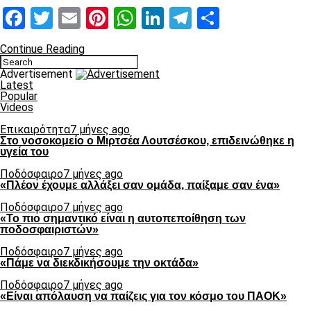
Facebook
Twitter
Email
Pinterest
WhatsApp
LinkedIn
Telegram
Μοιραστ
Continue Reading
Advertisement
Latest
Popular
Videos
Επικαιρότητα
7 μήνες ago
Στο νοσοκομείο ο Μιρτσέα Λουτσέσκου, επιδεινώθηκε η
υγεία του
Ποδόσφαιρο
7 μήνες ago
«Πλέον έχουμε αλλάξει σαν ομάδα, παίξαμε σαν ένα»
Ποδόσφαιρο
7 μήνες ago
«Το πιο σημαντικό είναι η αυτοπεποίθηση των
ποδοσφαιριστών»
Ποδόσφαιρο
7 μήνες ago
«Πάμε να διεκδικήσουμε την οκτάδα»
Ποδόσφαιρο
7 μήνες ago
«Είναι απόλαυση να παίζεις για τον κόσμο του ΠΑΟΚ»