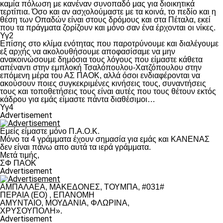
καμία πόλωση με κανέναν συνοπαδό μας για διοικητικά
τερτίπια. Όσο και αν ασχολούμαστε με τα κοινά, το πεδίο και η
θέση των Οπαδών είναι στους δρόμους και στα Πέταλα, εκεί
που τα πράγματα ζορίζουν και μόνο σαν ένα έρχονται οι νίκες.
Υγ2
Επίσης στο κλίμα ενότητας που παροτρύνουμε και διαλέγουμε
εξ αρχής να ακολουθήσουμε αποφασίσαμε να μην
ανακοινώσουμε δημόσια τους λόγους που είμαστε κάθετα
απέναντι στην εμπλοκή Τσαλόπουλου-Χατζόπουλου στην
επόμενη μέρα του ΑΣ ΠΑΟΚ, αλλά όσοι ενδιαφέρονται να
ακούσουν ποιες συγκεκριμένες κινήσεις τους, συναντήσεις
τους και τοποθετήσεις τους είναι αυτές που τους θέτουν εκτός
κάδρου για εμάς είμαστε πάντα διαθέσιμοι…
Υγ4
Advertisement
Εμείς είμαστε μόνο Π.Α.Ο.Κ.
Μόνο τα 4 γράμματα έχουν σημασία για εμάς και ΚΑΝΕΝΑΣ
δεν είναι πάνω απο αυτά τα ιερά γράμματα.
Μετά τιμής,
ΣΦ ΠΑΟΚ
Advertisement
ΑΜΠΑΛΑΕΑ, ΜΑΚΕΔΟΝΕΣ, ΤΟΥΜΠΑ, #031#
ΠΕΡΑΙΑ (ΕΟ) , ΕΠΑΝΟΜΗ
ΑΜΥΝΤΑΙΟ, ΜΟΥΔΑΝΙΑ, ΦΛΩΡΙΝΑ,
ΧΡΥΣΟΥΠΟΛΗ».
Advertisement