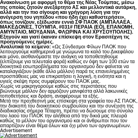
Ανακοίνωση με αφορμή το θέμα της Νέας Τούμπας, μέσω
της οποίας ζητούν ανεξάρτητο ΑΣ και μελλοντικά αυτάρκη,
αλλά και την πιο σίγουρη και γρήγορη λύση για την
ανέγερση του γηπέδου «που ήδη έχει καθυστερήσει»,
όπως τονίζουν, εξέδωσαν εννιά ΣΦ ΠΑΟΚ (ΑΜΠΑΛΑΕΑ,
ΜΑΚΕΔΟΝΕΣ, ΤΟΥΜΠΑ, #031# ΠΕΡΑΙΑ (ΕΟ), ΕΠΑΝΟΜΗ,
ΑΜΥΝΤΑΙΟ, ΜΟΥΔΑΝΙΑ, ΦΛΩΡΙΝΑ ΚΑΙ ΧΡΥΣΟΥΠΟΛΗΣ).
Εξηγούν και γιατί έκαναν επίσκεψη στον Ερασιτέχνη τις
προηγούμενες ημέρες.
Αναλυτικά το κείμενο:
«Ως Σύνδεσμοι Φίλων ΠΑΟΚ που
λειτουργούμε καθημερινά με γνώμωνα το καλό του Δικεφάλου
και μόνο, αισθανόμαστε την ανάγκη να τοποθετηθούμε
(ελπίζουμε για τελευταία φορά) καθώς εν όψη των 100 ετών τα
διοικητικά εσωπροβλήματα του οργανισμού δεν φαίνεται να
καταλαγιάζουν (κάθε άλλο μάλλον) παρά τις επανειλημμένες
προσπάθειες μας να επικρατήσει η λογική, η ενότητα και η
υγιείς σκέψη προς συμφέρουν του ΠΑΟΚ μας.
Χωρίς να μακρηγορούμε καθώς στις περιστάσεις που
βιώνουμε μάλλον δεν αρμόζουν μανιφέστα αλλά λακωνικές
τοποθετήσεις και δράση, αναφέρουμε τα εξής.
Μετά την προχθεσινή μας επίσκεψη στα γραφεία του ΑΣ ΠΑΟΚ,
την διακοπή του διοικητικού συμβουλίου και την συνέχιση της
διαδικασίας σήμερα Τέταρτη, πρέπει να δώσουμε στο σύνολο
του λαού του ΠΑΟΚ την αλήθεια από την δικιά μας πλευρά
καθώς το μέλλον του οργανισμού και οι άνθρωποι που τον
απαρτίζουν είναι θέμα όλων και όχι μόνο των οργανωμένων.
Advertisement