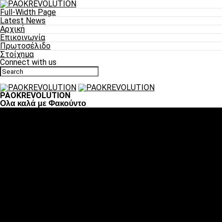
Full-Width Page
Latest News
Αρχική
Επικοινωνία
Πρωτοσέλιδο
Στοίχημα
Connect with us
PAOKREVOLUTION
Ολα καλά με Φακούντο
Ποδόσφαιρο
«Πλέον έχουμε αλλάξει σαν ομάδα, παίξαμε σαν ένα»
«Το πιο σημαντικό είναι η αυτοπεποίθηση των
ποδοσφαιριστών»
«Πάμε να διεκδικήσουμε την οκτάδα»
«Είναι απόλαυση να παίζεις για τον κόσμο του ΠΑΟΚ»
«Θα τα δώσουμε όλα κόντρα στη Λιόν για την οκτάδα»
Μπάσκετ