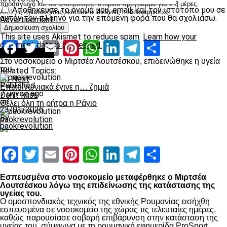
προσαγωγό και θα ακολουθήσει ατομικό πρόγραμμα για 2-3 μέρες.
Αποθήκευσε το όνομά μου, email, και τον ιστότοπο μου σε
Από τις προπονήσεις λείπουν οι διεθνείς ποδοσφαιριστές.
αυτόν τον πλοηγό για την επόμενη φορά που θα σχολιάσω.
Advertisement
This site uses Akismet to reduce spam.
Learn how your
Facebook
Twitter
Email
Pinterest
WhatsApp
LinkedIn
Telegram
Μοιραστ
comment data is processed.
Επικαιρότητα
Στο νοσοκομείο ο Μιρτσέα Λουτσέσκου, επιδεινώθηκε η υγεία
του
Related Topics:
Up Next
Published
Επικοινωνιακά έγινε η… ζημιά
7 μήνες ago
Don't Miss
on
Θέλει όλη τη ρήτρα η Ράγιο
23/01/2026
By
paokrevolution
paokrevolution
Facebook
Twitter
Email
Pinterest
WhatsApp
LinkedIn
Telegram
Μοιραστ
Εσπευσμένα στο νοσοκομείο μεταφέρθηκε ο Μιρτσέα
Λουτσέσκου λόγω της επιδείνωσης της κατάστασης της
υγείας του.
Ο ομοσπονδιακός τεχνικός της εθνικής Ρουμανίας εισήχθη
εσπευσμένα σε νοσοκομείο της χώρας τις τελευταίες ημέρες,
καθώς παρουσίασε σοβαρή επιβάρυνση στην κατάσταση της
υγείας του, σύμφωνα με τη ρουμανική εφημερίδα ProSport.