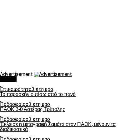
Advertisement
Τάσεις
Επικαιρότητα
3 έτη ago
Το παρασκήνιο πίσω από το πανό
Ποδόσφαιρο
3 έτη ago
ΠΑΟΚ 3-0 Αστέρας Τρίπολης
Ποδόσφαιρο
3 έτη ago
Έκλεισε η μεταγραφή Σαμάτα στον ΠΑΟΚ, μένουν τα
διαδικαστικά
Ποδόσφαιρο
3 έτη ago