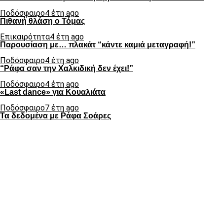
Ποδόσφαιρο
4 έτη ago
Πιθανή θλάση ο Τόμας
Επικαιρότητα
4 έτη ago
Παρουσίαση με… πλακάτ “κάντε καμιά μεταγραφή!”
Ποδόσφαιρο
4 έτη ago
“Ράφα σαν την Χαλκιδική δεν έχει!”
Ποδόσφαιρο
4 έτη ago
«Last dance» για Κουαλιάτα
Ποδόσφαιρο
7 έτη ago
Τα δεδομένα με Ράφα Σοάρες