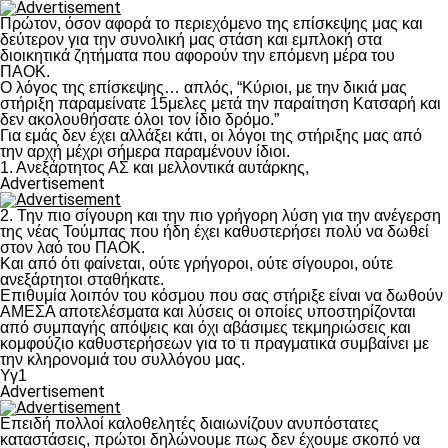
Πρώτον, όσον αφορά το περιεχόμενο της επίσκεψης μας και
δεύτερον για την συνολική μας στάση και εμπλοκή στα
διοικητικά ζητήματα που αφορούν την επόμενη μέρα του
ΠΑΟΚ.
Ο λόγος της επίσκεψης… απλός, “Κύριοι, με την δικιά μας
στήριξη παραμείνατε 15μελες μετά την παραίτηση Κατσαρή και
δεν ακολουθήσατε όλοι τον ίδιο δρόμο.”
Για εμάς δεν έχει αλλάξει κάτι, οι λόγοι της στήριξης μας από
την αρχή μέχρι σήμερα παραμένουν ίδιοι.
1. Ανεξάρτητος ΑΣ και μελλοντικά αυτάρκης,
Advertisement
2. Την πιο σίγουρη και την πιο γρήγορη λύση για την ανέγερση
της νέας Τούμπας που ήδη έχει καθυστερήσει πολύ να δωθεί
στον λαό του ΠΑΟΚ.
Και από ότι φαίνεται, ούτε γρήγοροι, ούτε σίγουροι, ούτε
ανεξάρτητοι σταθήκατε.
Επιθυμία λοιπόν του κόσμου που σας στήριξε είναι να δωθούν
ΑΜΕΣΑ αποτελέσματα και λύσεις οι οποίες υποστηρίζονται
από συμπαγής απόψεις και όχι αβάσιμες τεκμηριώσεις και
κομφούζιο καθυστερήσεων για το τι πραγματικά συμβαίνει με
την κληρονομιά του συλλόγου μας.
Υγ1
Advertisement
Επειδή πολλοί καλοθελητές διαιωνίζουν ανυπόστατες
καταστάσεις, πρώτοι δηλώνουμε πως δεν έχουμε σκοπό να