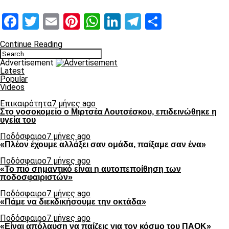
Facebook
Twitter
Email
Pinterest
WhatsApp
LinkedIn
Telegram
Μοιραστ
Continue Reading
Advertisement
Latest
Popular
Videos
Επικαιρότητα
7 μήνες ago
Στο νοσοκομείο ο Μιρτσέα Λουτσέσκου, επιδεινώθηκε η
υγεία του
Ποδόσφαιρο
7 μήνες ago
«Πλέον έχουμε αλλάξει σαν ομάδα, παίξαμε σαν ένα»
Ποδόσφαιρο
7 μήνες ago
«Το πιο σημαντικό είναι η αυτοπεποίθηση των
ποδοσφαιριστών»
Ποδόσφαιρο
7 μήνες ago
«Πάμε να διεκδικήσουμε την οκτάδα»
Ποδόσφαιρο
7 μήνες ago
«Είναι απόλαυση να παίζεις για τον κόσμο του ΠΑΟΚ»