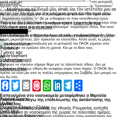
απλά είναι ξεκάθαρο ότι οι εποχές των “παχιών αγελάδων” στο ρεπορτάζ,
Ιστότοπος
δηλαδή τότε που οι διαχειριστές της ΠΑΕ και των ταμείων της “ξερνούσαν”
Αποθήκευσε το όνομά μου, email, και τον ιστότοπο μου σε
τις ειδήσεις έχει περάσει.
αυτόν τον πλοηγό για την επόμενη φορά που θα σχολιάσω.
Και σε αυτό είναι δύσκολο να προσαρμοστούν κάποιοι. Γιατί πολύ απλά
αυτοί που “κελαηδούσαν” (δε με ενδιαφέρει σε ποια κατεύθυνση) έχουν
σιγήσει και δεν έχουν πλέον πρωταγωνιστικό ή έστω καν δεύτερο λόγο στην
This site uses Akismet to reduce spam.
Learn how your
ΠΑΕ. Και το κακό είναι ότι το “τσουβάλιασμα” παρασέρνει όλους. Και αυτό
comment data is processed.
είναι το πλέον άδικο.
Επικαιρότητα
Αλλά δυστυχώς θα το ζούμε συνεχώς, σε κάθε μεταγραφική περίοδο. Όπως
Στο νοσοκομείο ο Μιρτσέα Λουτσέσκου, επιδεινώθηκε η υγεία
και τις μικροπρέπειες. Δεν πρόκειται να επανέλθω. Απλά αυτές τις μέρες
του
αυτοί που μιλούν με απαξίωση για το ρεπορτάζ του ΠΑΟΚ γέμισαν από
“καύσιμα” για να κράζουν όλη τη χρονιά. Και με το δίκιο τους.
Published
7 μήνες ago
Advertisement
on
23/01/2026
Απέφυγα να σηκώσω σήμερα θέμα για τις τηλεοπτικές άδειες. Δεν με
By
ενδιαφέρει. Απλά ως είδηση θα αναφέρω αύριο ποιοι πήραν. Ο ΠΑΟΚ δεν
paokrevolution
πρέπει να είναι μια από τις πολλές επιχειρήσεις του Σαββίδη. Δεν μπορώ να
τον δω έτσι.
Facebook
Twitter
Email
Pinterest
WhatsApp
LinkedIn
Telegram
Μοιραστ
Facebook
Twitter
Email
Pinterest
WhatsApp
LinkedIn
Telegram
Μοιραστ
Εσπευσμένα στο νοσοκομείο μεταφέρθηκε ο Μιρτσέα
Related Topics:
Λουτσέσκου λόγω της επιδείνωσης της κατάστασης της
Up Next
υγείας του.
Σκέφτεται Κύπρο ο Τζιόλης
Ο ομοσπονδιακός τεχνικός της εθνικής Ρουμανίας εισήχθη
Don't Miss
εσπευσμένα σε νοσοκομείο της χώρας τις τελευταίες ημέρες,
Ολα καλά με Φακούντο
καθώς παρουσίασε σοβαρή επιβάρυνση στην κατάσταση της