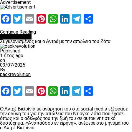
Advertisement
Facebook
Twitter
Email
Pinterest
WhatsApp
LinkedIn
Telegram
Μοιραστ
Continue Reading
Επικαιρότητα
Συγκλονισμένος και ο Αντρέ με την απώλεια του Ζότα
Published
1 έτος ago
on
03/07/2025
By
paokrevolution
Facebook
Twitter
Email
Pinterest
WhatsApp
LinkedIn
Telegram
Μοιραστ
Ο Αντρέ Βιεϊρίνια με ανάρτηση του στα social media εξέφρασε
την οδύνη του για την απώλεια του Ντιόγκο Ζότα που έχασε
όπως και ο αδελφός του την ζωή του σε αυτοκινητιστικό
δυστύχημα. «Αναπαύσου εν ειρήνη», ανέφερε στο μήνυμά του
ο Αντρέ Βιεϊρίνια.