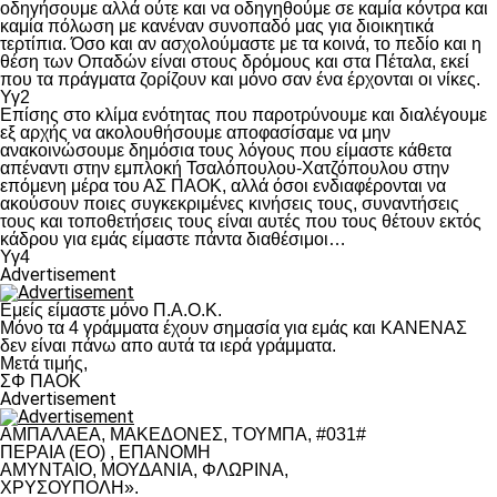
οδηγήσουμε αλλά ούτε και να οδηγηθούμε σε καμία κόντρα και
καμία πόλωση με κανέναν συνοπαδό μας για διοικητικά
τερτίπια. Όσο και αν ασχολούμαστε με τα κοινά, το πεδίο και η
θέση των Οπαδών είναι στους δρόμους και στα Πέταλα, εκεί
που τα πράγματα ζορίζουν και μόνο σαν ένα έρχονται οι νίκες.
Υγ2
Επίσης στο κλίμα ενότητας που παροτρύνουμε και διαλέγουμε
εξ αρχής να ακολουθήσουμε αποφασίσαμε να μην
ανακοινώσουμε δημόσια τους λόγους που είμαστε κάθετα
απέναντι στην εμπλοκή Τσαλόπουλου-Χατζόπουλου στην
επόμενη μέρα του ΑΣ ΠΑΟΚ, αλλά όσοι ενδιαφέρονται να
ακούσουν ποιες συγκεκριμένες κινήσεις τους, συναντήσεις
τους και τοποθετήσεις τους είναι αυτές που τους θέτουν εκτός
κάδρου για εμάς είμαστε πάντα διαθέσιμοι…
Υγ4
Advertisement
Εμείς είμαστε μόνο Π.Α.Ο.Κ.
Μόνο τα 4 γράμματα έχουν σημασία για εμάς και ΚΑΝΕΝΑΣ
δεν είναι πάνω απο αυτά τα ιερά γράμματα.
Μετά τιμής,
ΣΦ ΠΑΟΚ
Advertisement
ΑΜΠΑΛΑΕΑ, ΜΑΚΕΔΟΝΕΣ, ΤΟΥΜΠΑ, #031#
ΠΕΡΑΙΑ (ΕΟ) , ΕΠΑΝΟΜΗ
ΑΜΥΝΤΑΙΟ, ΜΟΥΔΑΝΙΑ, ΦΛΩΡΙΝΑ,
ΧΡΥΣΟΥΠΟΛΗ».