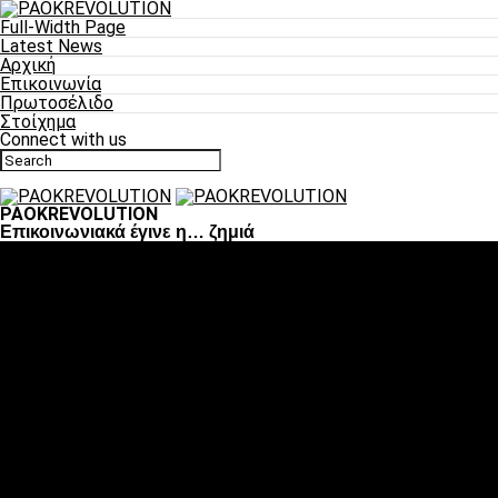
Full-Width Page
Latest News
Αρχική
Επικοινωνία
Πρωτοσέλιδο
Στοίχημα
Connect with us
PAOKREVOLUTION
Επικοινωνιακά έγινε η… ζημιά
Ποδόσφαιρο
«Πλέον έχουμε αλλάξει σαν ομάδα, παίξαμε σαν ένα»
«Το πιο σημαντικό είναι η αυτοπεποίθηση των
ποδοσφαιριστών»
«Πάμε να διεκδικήσουμε την οκτάδα»
«Είναι απόλαυση να παίζεις για τον κόσμο του ΠΑΟΚ»
«Θα τα δώσουμε όλα κόντρα στη Λιόν για την οκτάδα»
Μπάσκετ