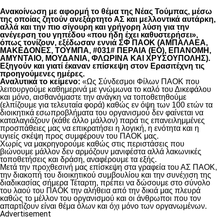
Ανακοίνωση με αφορμή το θέμα της Νέας Τούμπας, μέσω
της οποίας ζητούν ανεξάρτητο ΑΣ και μελλοντικά αυτάρκη,
αλλά και την πιο σίγουρη και γρήγορη λύση για την
ανέγερση του γηπέδου «που ήδη έχει καθυστερήσει»,
όπως τονίζουν, εξέδωσαν εννιά ΣΦ ΠΑΟΚ (ΑΜΠΑΛΑΕΑ,
ΜΑΚΕΔΟΝΕΣ, ΤΟΥΜΠΑ, #031# ΠΕΡΑΙΑ (ΕΟ), ΕΠΑΝΟΜΗ,
ΑΜΥΝΤΑΙΟ, ΜΟΥΔΑΝΙΑ, ΦΛΩΡΙΝΑ ΚΑΙ ΧΡΥΣΟΥΠΟΛΗΣ).
Εξηγούν και γιατί έκαναν επίσκεψη στον Ερασιτέχνη τις
προηγούμενες ημέρες.
Αναλυτικά το κείμενο:
«Ως Σύνδεσμοι Φίλων ΠΑΟΚ που
λειτουργούμε καθημερινά με γνώμωνα το καλό του Δικεφάλου
και μόνο, αισθανόμαστε την ανάγκη να τοποθετηθούμε
(ελπίζουμε για τελευταία φορά) καθώς εν όψη των 100 ετών τα
διοικητικά εσωπροβλήματα του οργανισμού δεν φαίνεται να
καταλαγιάζουν (κάθε άλλο μάλλον) παρά τις επανειλημμένες
προσπάθειες μας να επικρατήσει η λογική, η ενότητα και η
υγιείς σκέψη προς συμφέρουν του ΠΑΟΚ μας.
Χωρίς να μακρηγορούμε καθώς στις περιστάσεις που
βιώνουμε μάλλον δεν αρμόζουν μανιφέστα αλλά λακωνικές
τοποθετήσεις και δράση, αναφέρουμε τα εξής.
Μετά την προχθεσινή μας επίσκεψη στα γραφεία του ΑΣ ΠΑΟΚ,
την διακοπή του διοικητικού συμβουλίου και την συνέχιση της
διαδικασίας σήμερα Τέταρτη, πρέπει να δώσουμε στο σύνολο
του λαού του ΠΑΟΚ την αλήθεια από την δικιά μας πλευρά
καθώς το μέλλον του οργανισμού και οι άνθρωποι που τον
απαρτίζουν είναι θέμα όλων και όχι μόνο των οργανωμένων.
Advertisement