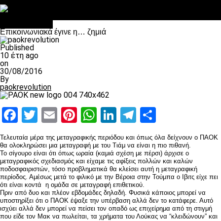
Στο OPEN τα προκριματικά, στη NOVA τα του πρωταθλήματος
Σαν σήμερα: Οταν “έφυγε” ο Λόραντ
Επικαιρότητα
Επικοινωνιακά έγινε η… ζημιά
Published
10 έτη ago
on
30/08/2016
By
paokrevolution
Facebook
Twitter
Email
Pinterest
WhatsApp
LinkedIn
Telegram
Μοιραστ
Τελευταία μέρα της μεταγραφικής περιόδου και όπως όλα δείχνουν ο ΠΑΟΚ
θα ολοκληρώσει μια μεταγραφή με του Τιάμ να είναι η πιο πιθανή.
Το σίγουρο είναι ότι όπως ωραία (καμιά σχέση με πέρσι) άρχισε ο
μεταγραφικός σχεδιασμός και είχαμε τις αφίξεις πολλών και καλών
ποδοσφαιριστών, τόσο προβληματικά θα κλείσει αυτή η μεταγραφική
περίοδος. Αμέσως μετά το φιλικό με την Βέροια στην Τούμπα ο Ιβιτς είχε πει
ότι είναι κοντά η ομάδα σε μεταγραφή επιθετικού.
Πριν από δυο και πλέον εβδομάδες δηλαδή. Φυσικά κάποιος μπορεί να
υποστηρίξει ότι ο ΠΑΟΚ έψαξε την υπέρβαση αλλά δεν το κατάφερε. Αυτό
ισχύει αλλά δεν μπορεί να πείσει τον οπαδό ως επιχείρημα από τη στιγμή
που είδε τον Μακ να πωλείται, τα χρήματα του Λούκας να “κλειδώνουν” και