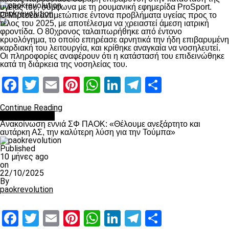
υγείας του, σύμφωνα με τη ρουμανική εφημερίδα ProSport.
paokrevolution
Ο Μιρτσέα αντιμετώπισε έντονα προβλήματα υγείας προς το
τέλος του 2025, με αποτέλεσμα να χρειαστεί άμεση ιατρική
φροντίδα. Ο 80χρονος ταλαιπωρήθηκε από έντονο
κρυολόγημα, το οποίο επηρέασε αρνητικά την ήδη επιβαρυμένη
καρδιακή του λειτουργία, και κρίθηκε αναγκαία να νοσηλευτεί.
Οι πληροφορίες αναφέρουν ότι η κατάστασή του επιδεινώθηκε
κατά τη διάρκεια της νοσηλείας του.
Facebook
Twitter
Email
Pinterest
WhatsApp
LinkedIn
Telegram
Μοιραστ
Continue Reading
Επικαιρότητα
Ανακοίνωση εννιά ΣΦ ΠΑΟΚ: «Θέλουμε ανεξάρτητο και
αυτάρκη ΑΣ, την καλύτερη λύση για την Τούμπα»
Published
10 μήνες ago
on
22/10/2025
By
paokrevolution
Facebook
Twitter
Email
Pinterest
WhatsApp
LinkedIn
Telegram
Μοιραστ