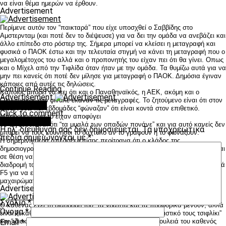
να είναι θέμα ημερών να έρθουν.
Advertisement
Περίμενε αυτόν τον “παικταρά” που είχε υποσχθεί ο Σαββίδης στο
Αμστερνταμ (και ποτέ δεν το διέψευσε) για να δει την ομάδα να ανεβάζει και
άλλο επίπεδο στο ρόστερ της. Σήμερα μπορεί να κλείσει η μεταγραφή και
φυσικά ο ΠΑΟΚ έστω και την τελευταία στιγμή να κάνει τη μεταγραφή που ο
μεγαλομέτοχος του αλλά και ο προπονητής του είχαν πει ότι θα γίνει. Οπως
και ο Μίχελ από την Τιφλίδα όταν ήταν με την ομάδα. Τα θυμίζω αυτά για να
μην πει κανείς ότι ποτέ δεν μίλησε για μεταγραφή ο ΠΑΟΚ. Δημόσια έγιναν
κάποιες από αυτές τις δηλώσεις.
Continue Reading
Κάποιος μπορεί να πει ότι και ο Παναθηναϊκός, η ΑΕΚ, ακόμη και ο
Advertisement
Ολυμπιακός στο φινάλε έκαναν τις μεταγραφές. Το ζητούμενο είναι ότι στον
You may like
ΠΑΟΚ εδώ και εβδομάδες “φώναζαν” ότι είναι κοντά στον επιθετικό.
Click to comment
Μπορούσαν να το είχαν αποφύγει
Leave a Reply
Το σίγουρο είναι ότι “τα μυαλά των οπαδών πονάνε” και για αυτό κανείς δεν
Η ηλ. διεύθυνση σας δεν δημοσιεύεται.
Τα υποχρεωτικά
μπορεί να τους κουνήσει το δάχτυλο αν το γράφουν ή το φωνάζουν.
πεδία σημειώνονται με
*
Η σημερινή μέρα απέδειξε επίσης περίτρανα ότι ο κλάδος της
δημοσιογραφίας “νοσεί”. Ξεκαθαρίζω ότι ούτε υποδείξεις ούτε μαθήματα είμαι
σε θέση να κάνω. Ποιος είμαι εγώ για να το κάνω; Ο καθένας έχει τη
διαδρομή του και είναι σεβαστή. Αλλά αυτές τις ώρες που ο ΠΑΟΚτσής πατά
F5 για να ενημερωθεί για την τελευταία μεταγραφή, διαβάζει σε αλληλο-
μαχαιρώματα που αχρείαστα είναι και κυρίως άνευ ουσίας.
Advertisement
Σχόλιο
*
Ο καθένας έχει τη διαδρομή του, τα γραπτά και τα προφορικά μένουν, αλλά
Όνομα
*
είναι ξεκάθαρο ότι κάποιοι θεωρούν τον ΠΑΟΚ “αποκλειστικό τους τσιφλίκι”
και “ιδιοκτησία” τους. Επαναλαμβάνω ότι σέβομαι τη δουλειά του καθενός
Email
*