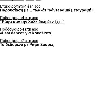
Επικαιρότητα
4 έτη ago
Παρουσίαση με… πλακάτ “κάντε καμιά μεταγραφή!”
Ποδόσφαιρο
4 έτη ago
“Ράφα σαν την Χαλκιδική δεν έχει!”
Ποδόσφαιρο
4 έτη ago
«Last dance» για Κουαλιάτα
Ποδόσφαιρο
7 έτη ago
Τα δεδομένα με Ράφα Σοάρες