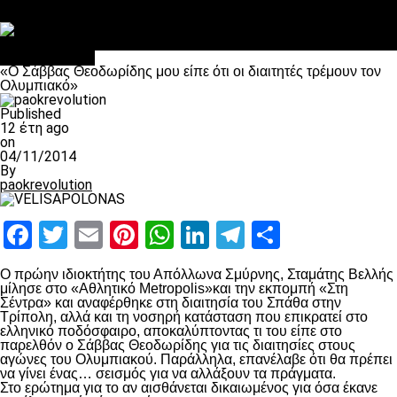
Στο OPEN τα προκριματικά, στη NOVA τα του πρωταθλήματος
Σαν σήμερα: Οταν “έφυγε” ο Λόραντ
πρωτοσέλιδο
«Ο Σάββας Θεοδωρίδης μου είπε ότι οι διαιτητές τρέμουν τον
Ολυμπιακό»
Published
12 έτη ago
on
04/11/2014
By
paokrevolution
Facebook
Twitter
Email
Pinterest
WhatsApp
LinkedIn
Telegram
Μοιραστ
Ο πρώην ιδιοκτήτης του Απόλλωνα Σμύρνης, Σταμάτης Βελλής
μίλησε στο «Αθλητικό Metropolis»και την εκπομπή «Στη
Σέντρα» και αναφέρθηκε στη διαιτησία του Σπάθα στην
Τρίπολη, αλλά και τη νοσηρή κατάσταση που επικρατεί στο
ελληνικό ποδόσφαιρο, αποκαλύπτοντας τι του είπε στο
παρελθόν ο Σάββας Θεοδωρίδης για τις διαιτησίες στους
αγώνες του Ολυμπιακού. Παράλληλα, επανέλαβε ότι θα πρέπει
να γίνει ένας… σεισμός για να αλλάξουν τα πράγματα.
Στο ερώτημα για το αν αισθάνεται δικαιωμένος για όσα έκανε