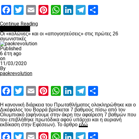
Facebook
Twitter
Email
Pinterest
WhatsApp
LinkedIn
Telegram
Μοιραστ
Continue Reading
Ποδόσφαιρο
Οι «κολώνες» και οι «απογοητεύσεις» στις πρώτες 26
αγωνιστικές
Published
6 έτη ago
on
11/03/2020
By
paokrevolution
Facebook
Twitter
Email
Pinterest
WhatsApp
LinkedIn
Telegram
Μοιραστ
Η κανονική διάρκεια του Πρωταθλήματος ολοκληρώθηκε και ο
Δικέφαλος του Βορρά βρίσκεται 7 βαθμούς πίσω από τον
Ολυμπιακό (αφήνουμε στην άκρη την αφαίρεση 7 βαθμών που
του επιβλήθηκε πρωτόδικα αφού υπάρχει και η αυριανή
εκδίκαση στην Εφέσεων). Το άρθρο
εδώ
Facebook
Twitter
Email
Pinterest
WhatsApp
LinkedIn
Telegram
Μοιραστ