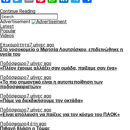
Continue Reading
Advertisement
Latest
Popular
Videos
Επικαιρότητα
7 μήνες ago
Στο νοσοκομείο ο Μιρτσέα Λουτσέσκου, επιδεινώθηκε η
υγεία του
Ποδόσφαιρο
7 μήνες ago
«Πλέον έχουμε αλλάξει σαν ομάδα, παίξαμε σαν ένα»
Ποδόσφαιρο
7 μήνες ago
«Το πιο σημαντικό είναι η αυτοπεποίθηση των
ποδοσφαιριστών»
Ποδόσφαιρο
7 μήνες ago
«Πάμε να διεκδικήσουμε την οκτάδα»
Ποδόσφαιρο
7 μήνες ago
«Είναι απόλαυση να παίζεις για τον κόσμο του ΠΑΟΚ»
Ποδόσφαιρο
4 έτη ago
Πιθανή θλάση ο Τόμας