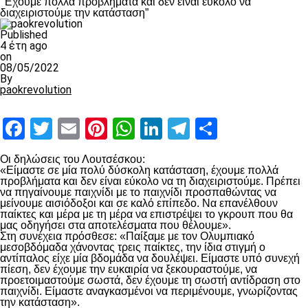
“Έχουμε πολλά προβλήματα και δεν είναι εύκολο να
διαχειριστούμε την κατάσταση”
Published
4 έτη ago
on
08/05/2022
By
paokrevolution
Facebook
Twitter
Email
Pinterest
WhatsApp
LinkedIn
Telegram
Μοιραστ
Οι δηλώσεις του Λουτσέσκου:
«Είμαστε σε μία πολύ δύσκολη κατάσταση, έχουμε πολλά
προβλήματα και δεν είναι εύκολο να τη διαχειριστούμε. Πρέπει
να πηγαίνουμε παιχνίδι με το παιχνίδι προσπαθώντας να
μείνουμε αισιόδοξοι και σε καλό επίπεδο. Να επανέλθουν
παίκτες και μέρα με τη μέρα να επιστρέψει το γκρουπ που θα
μας οδηγήσει στα αποτελέσματα που θέλουμε».
Στη συνέχεια πρόσθεσε: «Παίξαμε με τον Ολυμπιακό
μεσοβδόμαδα χάνοντας τρεις παίκτες, την ίδια στιγμή ο
αντίπαλος είχε μία βδομάδα να δουλέψει. Είμαστε υπό συνεχή
πίεση, δεν έχουμε την ευκαιρία να ξεκουραστούμε, να
προετοιμαστούμε σωστά, δεν έχουμε τη σωστή αντίδραση στο
παιχνίδι. Είμαστε αναγκασμένοι να περιμένουμε, γνωρίζοντας
την κατάσταση».