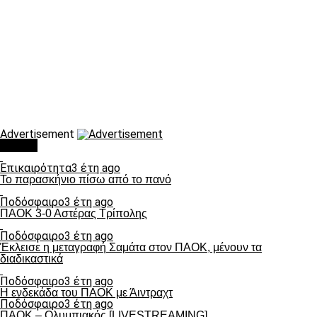
Advertisement
Τάσεις
Επικαιρότητα
3 έτη ago
Το παρασκήνιο πίσω από το πανό
Ποδόσφαιρο
3 έτη ago
ΠΑΟΚ 3-0 Αστέρας Τρίπολης
Ποδόσφαιρο
3 έτη ago
Έκλεισε η μεταγραφή Σαμάτα στον ΠΑΟΚ, μένουν τα
διαδικαστικά
Ποδόσφαιρο
3 έτη ago
Η ενδεκάδα του ΠΑΟΚ με Άιντραχτ
Ποδόσφαιρο
3 έτη ago
ΠΑΟΚ – Ολυμπιακός [LIVESTREAMING]