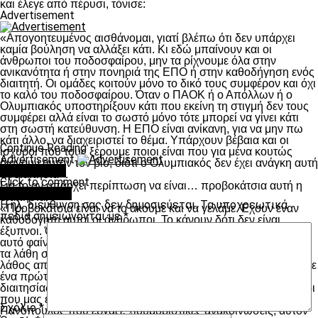
και έλεγε από πέρυσι, τόνισε:
Advertisement
«Απογοητευμένος αισθάνομαι, γιατί βλέπω ότι δεν υπάρχει
καμία βούληση να αλλάξει κάτι. Κι εδώ μπαίνουν και οι
άνθρωποι του ποδοσφαίρου, μην τα ρίχνουμε όλα στην
ανικανότητα ή στην πονηριά της ΕΠΟ ή στην καθοδήγηση ενός
διαιτητή. Οι ομάδες κοιτούν μόνο το δικό τους συμφέρον και όχι
το καλό του ποδοσφαίρου. Όταν ο ΠΑΟΚ ή ο Απόλλων ή ο
Ολυμπιακός υποστηρίξουν κάτι που εκείνη τη στιγμή δεν τους
συμφέρει αλλά είναι το σωστό μόνο τότε μπορεί να γίνει κάτι
στη σωστή κατεύθυνση. Η ΕΠΟ είναι ανίκανη, για να μην πω
κάτι άλλο, να διαχειριστεί το θέμα. Υπάρχουν βέβαια και οι
Continue Reading
ισχυροί που τους ξέρουμε ποιοι είναι που για μένα κουτώς
Advertisement
διάγουν αυτόν τον βίο, διότι ο Ολυμπιακός δεν έχει ανάγκη αυτή
You may like
τη διαιτησία».
Click to comment
Για το αν υπάρχει περίπτωση να είναι… προβοκάτσια αυτή η
Leave a Reply
διαιτησία:
Η ηλ. διεύθυνση σας δεν δημοσιεύεται.
Τα υποχρεωτικά
«Προβοκάτσια είναι να το ακούμε και να γελάμε. Εχουν έναν
πεδία σημειώνονται με
*
καθοδογητή αυτοί οι άνθρωποι. Το κάνουν δότι δεν είναι
έξυπνοι. Όταν αισθάνεσαι παντοδύναμος, δε σε ενδιαφέρει αν
αυτό φαίνεται ξεδιάντροπο. Λειτουργείς χαζά. Δεν ήταν οριακά
τα λάθη στον αγώνα. Ο διαιτητής τα είδε όλα, αλλά έδωσε τη
λάθος απόφαση. Ίσως είναι αυτός ο τρόμος, δεν το ξέρω. Έγινε
ένα πρώτο ημίχρονο που ήταν η τελική ντροπή της ελληνικής
διαιτησίας. Τον κ. Σπάθα τον ονομάτισα πέρυσι, σε ένα παιχνίδι
που μας έπαιξε με την Καλλονή και στα όργια στην Ξάνθη. Ο κ.
Σχόλιο
*
Πανόπουλος που έβγαζε χιουμοριστικές ανακοινώσεις, αυτόν