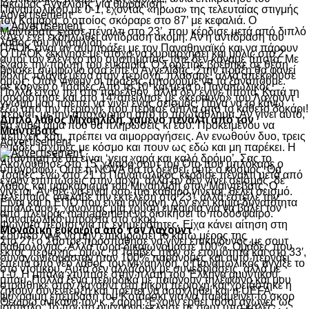
Ιάκωβος Αγγελίδης για θωράκιση:
Παναιτωλικού με 0-1, έχοντας «ήρωα» της τελευταίας στιγμής
Advertisement
τον Καμαρά, ο οποίος σκόραρε στο 87’ με κεφαλιά. Ο
Μαϊντέβατς έχασε πέναλτι στο 23’, που κέρδισε μετά από διπλό
«Δεν έχει εκδηλωθεί αντίδραση ακόμη. Αν η αντίδραση του
λάθος του Μιχαηλίδη.
ΠΑΟΚ είναι αν συμπράξει με τον Παναθηναϊκό και να πάρουν
Ο ΠΑΟΚ ξεκίνησε με στόχο να κυριαρχήσει και μόλις στο 2′
αυτοί τον έλεγτχο του συστήματος, τότε δεν κάναμε τίποτα. Με
έχασε την πρώτη του ευκαιρία. Ο Σορετίρε βρέθηκε σε θέση
βρίσκει σύμφωνο όσα είπε ο Αγγελίδης. Στην πράξη θα φανεί
βολής πλάγια μέσα στην περιοχή, πλάσαρε, αλλά απέκρουσε
όμως. Όταν γίνουν οι πράξεις, μπορούμε να τα ξαναπούμε.
σε κόρνερ ο Τσάβες.Από το 10’ και μετά ο Παναιτωλικός
Πολλά είχαν πει στο παρελθόν, αλλά δεν έγινε τίποτα. Κατά τη
ισορρόπησε και στο 14′ απείλησε με «κεραυνό» του Λαχούντ
γνώμη μου πρέπει να γίνει ένας σεισμός. Πήγα να το κάνω
έξω από την περιοχή, που πέρασε δίπλα από το κάθετο δοκάρι!
πέρυσι, με την αποχώρηση από το πρωτάθλημα. Αν γίνει αυτό,
Διπλό λάθος Μιχαηλίδη, χαμένο πέναλτι από τον
θα χυθεί αίμα που θα πληρώσεις κι εσύ. Προκειμένου να
Μαϊντέβατς
πετύχεις κάτι, πρέπει να αιμορραγήσεις. Αν ενωθούν δυο, τρεις
Advertisement
ομάδες ισχυρές με κόσμο και πουν ως εδώ και μη παρέκει. Η
απάντηση δε θα είναι ‘γεια χαρά και καλό δρόμο’. Σας το
Ακολούθησε στο 15′ χλιαρό σουτ του Ότο που μπλόκαρε ο
υπογράφω. Ούτε η NOVA θα το δεχθεί, ούτε ο κόσμος. Θα
Τσάβες, ενώ στο 21’ ο Παναιτωλικός κέρδισε πέναλτι μετά από
έχουν επιπτώσεις στην αρχή, αλλά αν δεν γίνει σεισμός, δε
λάθος και μαρκάρισμα του Μιχαηλίδη στον Μαϊντέβατς. Ο
γίνεται. Αν θες να είναι όσο πιο καθαρό γίνεται, θέλει σεισμό.
τελευταίος ανέλαβε την εκτέλεση στο 23’, αλλά έστειλε την
Είναι και η ΕΠΟ που είναι ανίκανη. Δεν έχει καμία δυνατότητα
μπάλα άουτ, χάνοντας μία χρυσή ευκαιρία για να βάλει τον
από πλευράς management να διοικήσει το ποδόσφαιρο.
Παναιτωλικό μπροστά στο σκορ.
Φώναζα πέρυσι για τις ενημερότητες. Είχα κάνει αίτηση στη
Μοναδική ευκαιρία από τον Λαχούντ
Σούπερ Λιγκ να μην επικυρώσει το κάτω μέρος της
Στο 27′ ο Σάστρε προσπάθησε να γίνει επικίνδυνος με σουτ
βαθμολογίας. Αλλά τώρα δικαιωνόμαστε 100%. Ομάδες που
εκτός περιοχής, όμως, ο Τσάβες ήταν σε ετοιμότητα και στο 33′,
συναγωνιζόμασταν ήταν 100% παράνομες και αυτό περνάει
έπειτα από νέο λάθος του Μιχαηλίδη, ο Παναιτωλικός άγγιξε το
στο ντούκου. Αυτά δεν αλλάζουν με συνεδριάσεις, αλλά με
1-0. Η μπάλα χτύπησε στην πλάτη του Έλληνα αμυντικού,
μπαμ. Πολλά ξένα περιοδικά με παίρνουν τηλέφωνο και μου
στρώθηκε στον Λαχούντ στη μικρή περιοχή και χρειάστηκε η
ζητούν συνέντευξη και πρέπει να ασοχληθεί και η UEFA.
ψύχραιμη επέμβαση του Κοτάρσκι για να παραμείνει το σκορ
Θεωρώ ανίκανο τον κ. Σαρρή. Έχουν έρθει τόσοι αγώνες ως
ισόπαλο. Το πρώτο ημίχρονο έκλεισε με σουτ υπό καλές