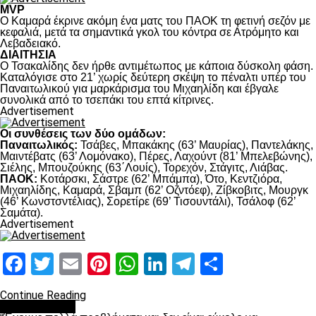
MVP
Ο Καμαρά έκρινε ακόμη ένα ματς του ΠΑΟΚ τη φετινή σεζόν με
κεφαλιά, μετά τα σημαντικά γκολ του κόντρα σε Ατρόμητο και
Λεβαδειακό.
ΔΙΑΙΤΗΣΙΑ
Ο Τσακαλίδης δεν ήρθε αντιμέτωπος με κάποια δύσκολη φάση.
Καταλόγισε στο 21’ χωρίς δεύτερη σκέψη το πέναλτι υπέρ του
Παναιτωλικού για μαρκάρισμα του Μιχαηλίδη και έβγαλε
συνολικά από το τσεπάκι του επτά κίτρινες.
Advertisement
Οι συνθέσεις των δύο ομάδων:
Παναιτωλικός:
Τσάβες, Μπακάκης (63’ Μαυρίας), Παντελάκης,
Μαιντέβατς (63’ Λομόνακο), Πέρες, Λαχούντ (81’ Μπελεβώνης),
Σιέλης, Μπουζούκης (63΄Λουίς), Τορεχόν, Στάγιτς, Λιάβας.
ΠΑΟΚ:
Κοτάρσκι, Σάστρε (62’ Μπάμπα), Ότο, Κεντζιόρα,
Μιχαηλίδης, Καμαρά, Σβαμπ (62’ Οζντόεφ), Ζίβκοβιτς, Μουργκ
(46’ Κωνστσντέλιας), Σορετίρε (69’ Τισουντάλι), Τσάλοφ (62’
Σαμάτα).
Advertisement
Facebook
Twitter
Email
Pinterest
WhatsApp
LinkedIn
Telegram
Μοιραστ
Continue Reading
πρωτοσέλιδο