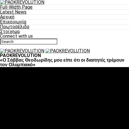
Full-Width Page
Latest News
Αρχική
Επικοινωνία
Πρωτοσέλιδο
Στοίχημα
Connect with us
PAOKREVOLUTION
«Ο Σάββας Θεοδωρίδης μου είπε ότι οι διαιτητές τρέμουν
τον Ολυμπιακό»
Ποδόσφαιρο
«Πλέον έχουμε αλλάξει σαν ομάδα, παίξαμε σαν ένα»
«Το πιο σημαντικό είναι η αυτοπεποίθηση των
ποδοσφαιριστών»
«Πάμε να διεκδικήσουμε την οκτάδα»
«Είναι απόλαυση να παίζεις για τον κόσμο του ΠΑΟΚ»
«Θα τα δώσουμε όλα κόντρα στη Λιόν για την οκτάδα»
Μπάσκετ