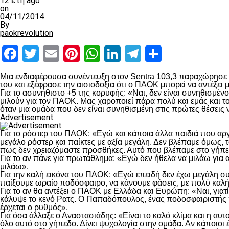
12 έτη ago
on
04/11/2014
By
paokrevolution
Facebook
Twitter
Email
Pinterest
WhatsApp
LinkedIn
Telegram
Μοιραστ
Μια ενδιαφέρουσα συνέντευξη στον Sentra 103,3 παραχώρησε ο 
του και εξέφρασε την αισιοδοξία ότι ο ΠΑΟΚ μπορεί να αντέξει μ
Για το ασυνήθιστο +5 της κορυφής: «Ναι, δεν είναι συνηθισμένο
μιλούν για τον ΠΑΟΚ. Μας χαροποιεί πάρα πολύ και εμάς και τ
όταν μια ομάδα που δεν είναι συνηθισμένη στις πρώτες θέσεις
Advertisement
Για το ρόστερ του ΠΑΟΚ: «Εγώ και κάποια άλλα παιδιά που αρ
μεγάλο ρόστερ και παίκτες με αξία μεγάλη. Δεν βλέπαμε όμως, τ
πως δεν χρειαζόμαστε προσθήκες. Αυτό που βλέπαμε στο γήπεδ
Για το αν πάνε για πρωτάθλημα: «Εγώ δεν ήθελα να μιλάω για α
μιλάω».
Για την καλή εικόνα του ΠΑΟΚ: «Εγώ επειδή δεν έχω μεγάλη 
παίξουμε ωραίο ποδόσφαιρο, να κάνουμε φάσεις, με πολύ καλή τ
Για το αν θα αντέξει ο ΠΑΟΚ με Ελλάδα και Ευρώπη: «Ναι, για
κάλυψε το κενό Ρατς. Ο Παπαδόπουλος, ένας ποδοσφαιριστής που
έρχεται ο ρυθμός».
Για όσα άλλαξε ο Αναστασιάδης: «Είναι το καλό κλίμα και η αυ
όλο αυτό στο γήπεδο. Δίνει ψυχολογία στην ομάδα. Αν κάποιοι έ