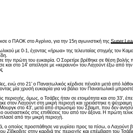
είτε
ισε ο ΠΑΟΚ στο Αγρίνιο, για την 15
η
αγωνιστική της
Super Lea
λικού με 0-1, έχοντας «ήρωα» της τελευταίας στιγμής τον Καμα
ίδη.
ασε την πρώτη του ευκαιρία. Ο Σορετίρε βρέθηκε σε θέση βολής
σε και στο 14′ απείλησε με «κεραυνό» του Λαχούντ έξω από την
τς
ς, ενώ στο 21’ ο Παναιτωλικός κέρδισε πέναλτι μετά από λάθος
νοντας μία χρυσή ευκαιρία για να βάλει τον Παναιτωλικό μπροστ
ς περιοχής, όμως, ο Τσάβες ήταν σε ετοιμότητα και στο 33′, έπε
ε στον Λαχούντ στη μικρή περιοχή και χρειάστηκε η ψύχραιμη 
Μουργκ στο 43′, μετά από στρώσιμο του Σβαμπ, που δεν ανησύ
ιο ουσιαστικός στις επιθέσεις του από τον άξονα. Η πρώτη τελι
ε πλασέ από την μικρή περιοχή.
, ο οποίος προσπάθησε να γυρίσει προς τα πίσω, ο Λαχούντ βγ
ου Ζίβκοβιτς στην καρδιά της περιοχής και επέμβαση του Τσάβ