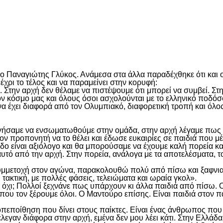
είτε
Παναγιώτης Γλύκος. Ανάμεσα στα άλλα παραδέχθηκε ότι και ο ί
έχρι το τέλος και να παραμείνει στην κορυφή:
. Στην αρχή δεν θέλαμε να πιστέψουμε ότι μπορεί να συμβεί. Στη
ον κόσμο μας και όλους όσοι ασχολούνται με το ελληνικό ποδόσ
 να έχει διαφορά από τον Ολυμπιακό, διαφορετική τροπή και όλ
γήσαμε να ενσωματωθούμε στην ομάδα, στην αρχή λέγαμε πως θα
ον προπονητή να το θέλει και έδωσε ευκαιρίες σε παιδιά που μέχ
ο είναι αξιόλογο και θα μπορούσαμε να έχουμε καλή πορεία κα
υτό από την αρχή. Στην πορεία, ανάλογα με τα αποτελέσματα, τ
συμμετοχή στον αγώνα, παρακολουθώ πολύ από πίσω και ξαφνια
ακτική, με πολλές φάσεις, τελειώματα και ωραία γκολ».
τί όχι; Πολλοί ξεχνάνε πως υπάρχουν κι άλλα παιδιά από πίσω
 τον ξέρουμε όλοι. Ο Μαντούρο επίσης. Είναι παιδιά στον πάγκ
τοπεποίθηση που δίνει στους παίκτες. Είναι ένας άνθρωπος που 
λεγαν διάφορα στην αρχή, εμένα δεν μου λέει κάτι. Στην Ελλάδα