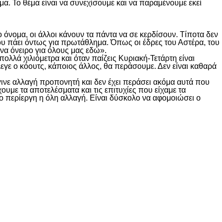
μα. Το θέμα είναι να συνεχίσουμε και να παραμένουμε εκεί
 όνομα, οι άλλοι κάνουν τα πάντα να σε κερδίσουν. Τίποτα δεν
ου πάει όντως για πρωτάθλημα. Όπως οι έδρες του Αστέρα, του
ένα όνειρο για όλους μας εδώ».
λλά χιλιόμετρα και όταν παίζεις Κυριακή-Τετάρτη είναι
εγε ο κόουτς, κάποιος άλλος, θα περάσουμε. Δεν είναι καθαρά
Έγινε αλλαγή προπονητή και δεν έχει περάσει ακόμα αυτά που
ουμε τα αποτελέσματα και τις επιτυχίες που είχαμε τα
ο περίεργη η όλη αλλαγή. Είναι δύσκολο να αφομοιώσει ο