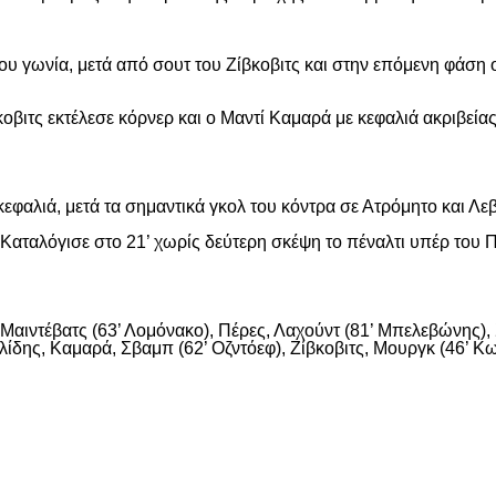
ου γωνία, μετά από σουτ του Ζίβκοβιτς και στην επόμενη φάση ο
οβιτς εκτέλεσε κόρνερ και ο Μαντί Καμαρά με κεφαλιά ακριβείας
εφαλιά, μετά τα σημαντικά γκολ του κόντρα σε Ατρόμητο και Λε
αταλόγισε στο 21’ χωρίς δεύτερη σκέψη το πέναλτι υπέρ του Π
αιντέβατς (63’ Λομόνακο), Πέρες, Λαχούντ (81’ Μπελεβώνης), Σ
ίδης, Καμαρά, Σβαμπ (62’ Οζντόεφ), Ζίβκοβιτς, Μουργκ (46’ Κων
είτε