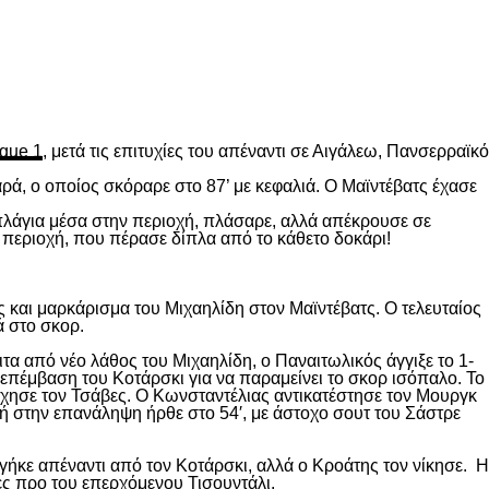
gue 1
, μετά τις επιτυχίες του απέναντι σε Αιγάλεω, Πανσερραϊκό
ρά, ο οποίος σκόραρε στο 87’ με κεφαλιά. Ο Μαϊντέβατς έχασε
 πλάγια μέσα στην περιοχή, πλάσαρε, αλλά απέκρουσε σε
 περιοχή, που πέρασε δίπλα από το κάθετο δοκάρι!
 και μαρκάρισμα του Μιχαηλίδη στον Μαϊντέβατς. Ο τελευταίος
ά στο σκορ.
ιτα από νέο λάθος του Μιχαηλίδη, ο Παναιτωλικός άγγιξε το 1-
επέμβαση του Κοτάρσκι για να παραμείνει το σκορ ισόπαλο. Το
χησε τον Τσάβες. Ο Κωνσταντέλιας αντικατέστησε τον Μουργκ
κή στην επανάληψη ήρθε στο 54′, με άστοχο σουτ του Σάστρε
ήκε απέναντι από τον Κοτάρσκι, αλλά ο Κροάτης τον νίκησε. Η
ες προ του επερχόμενου Τισουντάλι.