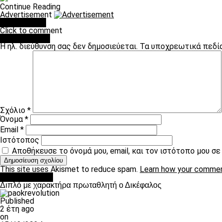
Continue Reading
Advertisement
You may like
Click to comment
Leave a Reply
Η ηλ. διεύθυνση σας δεν δημοσιεύεται.
Τα υποχρεωτικά πεδί
Σχόλιο
*
Όνομα
*
Email
*
Ιστότοπος
Αποθήκευσε το όνομά μου, email, και τον ιστότοπο μου σ
This site uses Akismet to reduce spam.
Learn how your commen
πρωτοσέλιδο
Διπλό με χαρακτήρα πρωταθλητή ο Δικέφαλος
Published
2 έτη ago
on