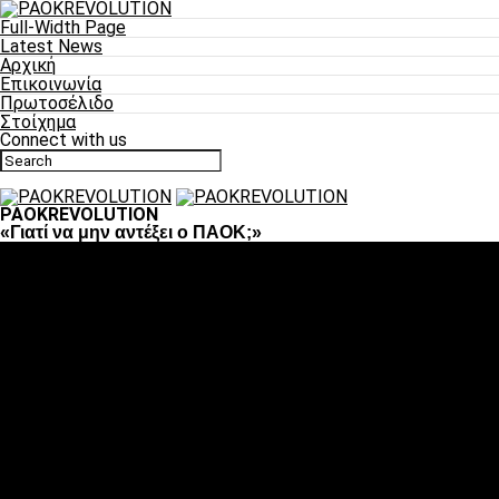
Full-Width Page
Latest News
Αρχική
Επικοινωνία
Πρωτοσέλιδο
Στοίχημα
Connect with us
PAOKREVOLUTION
«Γιατί να μην αντέξει ο ΠΑΟΚ;»
Ποδόσφαιρο
«Πλέον έχουμε αλλάξει σαν ομάδα, παίξαμε σαν ένα»
«Το πιο σημαντικό είναι η αυτοπεποίθηση των ποδοσφαιριστώ
«Πάμε να διεκδικήσουμε την οκτάδα»
«Είναι απόλαυση να παίζεις για τον κόσμο του ΠΑΟΚ»
«Θα τα δώσουμε όλα κόντρα στη Λιόν για την οκτάδα»
Μπάσκετ
Αλλαγή ώρας με Σπόρτινγκ και Μπιλμπάο