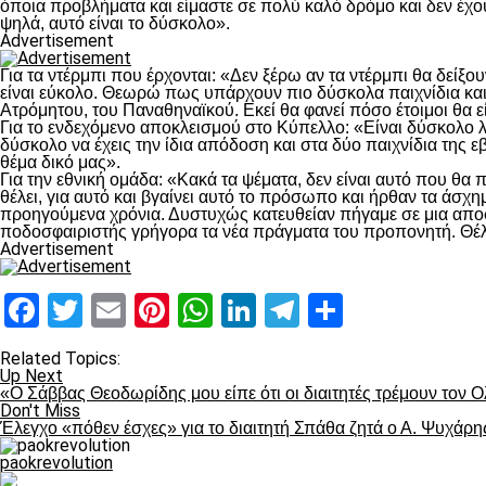
όποια προβλήματα και είμαστε σε πολύ καλό δρόμο και δεν έχου
ψηλά, αυτό είναι το δύσκολο».
Advertisement
Για τα ντέρμπι που έρχονται: «Δεν ξέρω αν τα ντέρμπι θα δείξο
είναι εύκολο. Θεωρώ πως υπάρχουν πιο δύσκολα παιχνίδια και
Ατρόμητου, του Παναθηναϊκού. Εκεί θα φανεί πόσο έτοιμοι θα εί
Για το ενδεχόμενο αποκλεισμού στο Κύπελλο: «Είναι δύσκολο λ
δύσκολο να έχεις την ίδια απόδοση και στα δύο παιχνίδια της 
θέμα δικό μας».
Για την εθνική ομάδα: «Κακά τα ψέματα, δεν είναι αυτό που θα 
θέλει, για αυτό και βγαίνει αυτό το πρόσωπο και ήρθαν τα άσχη
προηγούμενα χρόνια. Δυστυχώς κατευθείαν πήγαμε σε μια αποσ
ποδοσφαιριστής γρήγορα τα νέα πράγματα του προπονητή. Θέλε
Advertisement
Facebook
Twitter
Email
Pinterest
WhatsApp
LinkedIn
Telegram
Μοιραστ
Related Topics:
Up Next
«Ο Σάββας Θεοδωρίδης μου είπε ότι οι διαιτητές τρέμουν τον 
Don't Miss
Έλεγχο «πόθεν έσχες» για το διαιτητή Σπάθα ζητά ο Α. Ψυχάρη
paokrevolution