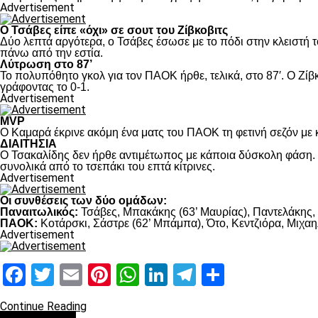
Advertisement
Ο Τσάβες είπε «όχι» σε σουτ του Ζίβκοβιτς
Δύο λεπτά αργότερα, ο Τσάβες έσωσε με το πόδι στην κλειστή τ
πάνω από την εστία.
Λύτρωση στο 87’
Το πολυπόθητο γκολ για τον ΠΑΟΚ ήρθε, τελικά, στο 87′. Ο Ζίβκ
γράφοντας το 0-1.
Advertisement
MVP
Ο Καμαρά έκρινε ακόμη ένα ματς του ΠΑΟΚ τη φετινή σεζόν με κ
ΔΙΑΙΤΗΣΙΑ
Ο Τσακαλίδης δεν ήρθε αντιμέτωπος με κάποια δύσκολη φάση. Κ
συνολικά από το τσεπάκι του επτά κίτρινες.
Advertisement
Οι συνθέσεις των δύο ομάδων:
Παναιτωλικός:
Τσάβες, Μπακάκης (63’ Μαυρίας), Παντελάκης, Μ
ΠΑΟΚ:
Κοτάρσκι, Σάστρε (62’ Μπάμπα), Ότο, Κεντζιόρα, Μιχαηλ
Advertisement
Facebook
Twitter
Email
Pinterest
WhatsApp
LinkedIn
Telegram
Μοιραστ
Continue Reading
πρωτοσέλιδο