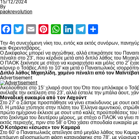
15/12/2024
By
paokrevolution
Facebook
Twitter
Email
Pinterest
WhatsApp
LinkedIn
Telegram
Μοιραστ
Την 4
η
συνεχόμενη νίκη του, εντός και εκτός συνόρων, πανηγύρ
και Φερεντσβάρος.
Ο Δικέφαλος μπορεί να αγχώθηκε, αλλά επικράτησε του Παναιτω
πέναλτι στο 23’, που κέρδισε μετά από διπλό λάθος του Μιχαηλ
Ο ΠΑΟΚ ξεκίνησε με στόχο να κυριαρχήσει και μόλις στο 2′ έχ
κόρνερ ο Τσάβες.Από το 10’ και μετά ο Παναιτωλικός ισορρόπη
Διπλό λάθος Μιχαηλίδη, χαμένο πέναλτι από τον Μαϊντέβα
Advertisement
Ακολούθησε στο 15′ χλιαρό σουτ του Ότο που μπλόκαρε ο Τσάβε
ανέλαβε την εκτέλεση στο 23’, αλλά έστειλε την μπάλα άουτ, χά
Μοναδική ευκαιρία από τον Λαχούντ
Στο 27′ ο Σάστρε προσπάθησε να γίνει επικίνδυνος με σουτ εκτό
0. Η μπάλα χτύπησε στην πλάτη του Έλληνα αμυντικού, στρώθηκ
πρώτο ημίχρονο έκλεισε με σουτ υπό καλές προϋποθέσεις του 
στο ξεκίνημα του δευτέρου μέρους, με στόχο ο ΠΑΟΚ να γίνει π
εκτός περιοχής, πριν στο 58′ ο Ότο χάσει σπουδαία ευκαιρία μ
Ο Κοτάρσκι «έσωσε» τον Καμαρά
Στο 60’ ο Παναιτωλικός απείλησε από μεγάλο λάθος του Καμαρά
επόμενη αξιοσημείωτη φάση καταγράφηκε στο 78’, με γύρισμα τ