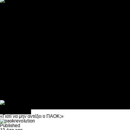
ΠΑΟΚ και τηλεοπτικά: αποκλειστικά απόφαση Σαββίδη
Αντίπαλοι
Νέα προβλήματα στην Μπέτις πριν την Τούμπα
Επίσημο «stop» στους φίλους του ΠΑΟΚ στο Αγρίνιο
Η Λιόν «σφυροκόπησε» τη Μονακό και πλησιάζει στο Champio
ΠΑΟΚ: Τι έκαναν οι αντίπαλοί του στο Europa League
Η Ριέκα διέκοψε την εγγραφή μελών ενόψει… ΠΑΟΚ
Διάφορα
Πέθανε ο μπαμπάς του Γιαννάκη, Λουκάς Μήλιος
ΣΦ ΠΑΟΚ Θύρα 4: Ανακοίνωσε οδική εκδρομή για τον αγώνα με
Κανείς δεν ξέχασε τα έξι αετόπουλα
Στο OPEN τα προκριματικά, στη NOVA τα του πρωταθλήματος
Σαν σήμερα: Οταν “έφυγε” ο Λόραντ
πρωτοσέλιδο
«Γιατί να μην αντέξει ο ΠΑΟΚ;»
Published