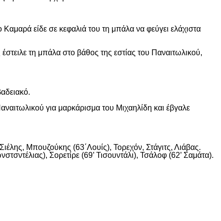
 Καμαρά είδε σε κεφαλιά του τη μπάλα να φεύγει ελάχιστα
 έστειλε τη μπάλα στο βάθος της εστίας του Παναιτωλικού,
βαδειακό.
αναιτωλικού για μαρκάρισμα του Μιχαηλίδη και έβγαλε
ιέλης, Μπουζούκης (63΄Λουίς), Τορεχόν, Στάγιτς, Λιάβας.
στσντέλιας), Σορετίρε (69’ Τισουντάλι), Τσάλοφ (62’ Σαμάτα).