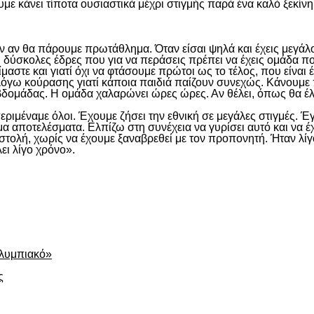
με κάνει τίποτα ουσιαστικά μέχρι στιγμής παρά ένα καλό ξεκίνη
υν αν θα πάρουμε πρωτάθλημα. Όταν είσαι ψηλά και έχεις μεγάλο
 δύσκολες έδρες που για να περάσεις πρέπει να έχεις ομάδα π
μαστε και γιατί όχι να φτάσουμε πρώτοι ως το τέλος, που είναι 
όγω κούρασης γιατί κάποια παιδιά παίζουν συνεχώς. Κάνουμε πο
εβδομάδας. Η ομάδα χαλαρώνει ώρες ώρες. Αν θέλει, όπως θα έλ
περιμέναμε όλοι. Έχουμε ζήσει την εθνική σε μεγάλες στιγμές. 
μα αποτελέσματα. Ελπίζω στη συνέχεια να γυρίσει αυτό και να έχ
τολή, χωρίς να έχουμε ξαναβρεθεί με τον προπονητή. Ήταν λίγ
ι λίγο χρόνο».
είτε
Ολυμπιακό»
ς