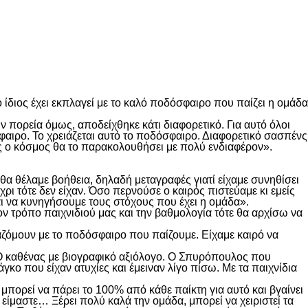
διος έχει εκπλαγεί με το καλό ποδόσφαιρο που παίζει η ομάδα
ν πορεία όμως, αποδείχθηκε κάτι διαφορετικό. Για αυτό όλοι
φαιρο. Το χρειάζεται αυτό το ποδόσφαιρο. Διαφορετικό σασπένς
ος ο κόσμος θα το παρακολουθήσει με πολύ ενδιαφέρον».
 θέλαμε βοήθεια, δηλαδή μεταγραφές γιατί είχαμε συνηθίσει
ρι τότε δεν είχαν. Όσο περνούσε ο καιρός πιστεύαμε κι εμείς
ι να κυνηγήσουμε τους στόχους που έχει η ομάδα».
ον τρόπο παιχνιδιού μας και την βαθμολογία τότε θα αρχίσω να
ζόμουν με το ποδόσφαιρο που παίζουμε. Είχαμε καιρό να
. Ο καθένας με βιογραφικό αξιόλογο. Ο Σπυρόπουλος που
ο που είχαν ατυχίες και έμειναν λίγο πίσω. Με τα παιχνίδια
μπορεί να πάρει το 100% από κάθε παίκτη για αυτό και βγαίνει
 είμαστε… Ξέρει πολύ καλά την ομάδα, μπορεί να χειριστεί τα