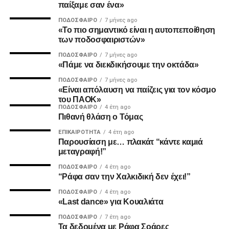
παίξαμε σαν ένα»
ΠΟΔΌΣΦΑΙΡΟ
7 μήνες ago
MVP
«Το πιο σημαντικό είναι η αυτοπεποίθηση
των ποδοσφαιριστών»
Ο Καμαρά έκρινε ακόμη ένα ματς του ΠΑΟΚ τη φετινή
ΠΟΔΌΣΦΑΙΡΟ
7 μήνες ago
σεζόν με κεφαλιά, μετά τα σημαντικά γκολ του κόντρα σε
«Πάμε να διεκδικήσουμε την οκτάδα»
Ατρόμητο και Λεβαδειακό.
ΠΟΔΌΣΦΑΙΡΟ
7 μήνες ago
«Είναι απόλαυση να παίζεις για τον κόσμο
ΔΙΑΙΤΗΣΙΑ
του ΠΑΟΚ»
ΠΟΔΌΣΦΑΙΡΟ
4 έτη ago
Πιθανή θλάση ο Τόμας
Ο Τσακαλίδης δεν ήρθε αντιμέτωπος με κάποια δύσκολη
φάση. Καταλόγισε στο 21’ χωρίς δεύτερη σκέψη το
ΕΠΙΚΑΙΡΌΤΗΤΑ
4 έτη ago
Παρουσίαση με… πλακάτ “κάντε καμιά
πέναλτι υπέρ του Παναιτωλικού για μαρκάρισμα του
μεταγραφή!”
Μιχαηλίδη και έβγαλε συνολικά από το τσεπάκι του επτά
ΠΟΔΌΣΦΑΙΡΟ
4 έτη ago
κίτρινες.
“Ράφα σαν την Χαλκιδική δεν έχει!”
ΠΟΔΌΣΦΑΙΡΟ
4 έτη ago
«Last dance» για Κουαλιάτα
ADVERTISEMENT
ΠΟΔΌΣΦΑΙΡΟ
7 έτη ago
Τα δεδομένα με Ράφα Σοάρες