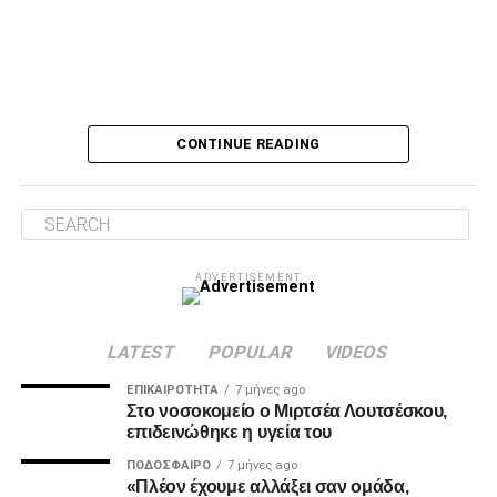
Ο Τσάβες είπε «όχι» σε σουτ του Ζίβκοβιτς
Δύο λεπτά αργότερα, ο Τσάβες έσωσε με το πόδι στην
CONTINUE READING
κλειστή του γωνία, μετά από σουτ του Ζίβκοβιτς και στην
επόμενη φάση ο Καμαρά είδε σε κεφαλιά του τη μπάλα να
φεύγει ελάχιστα πάνω από την εστία.
Λύτρωση στο 87’
ADVERTISEMENT
Το πολυπόθητο γκολ για τον ΠΑΟΚ ήρθε, τελικά, στο 87′.
Ο Ζίβκοβιτς εκτέλεσε κόρνερ και ο Μαντί Καμαρά με
κεφαλιά ακριβείας έστειλε τη μπάλα στο βάθος της εστίας
LATEST
POPULAR
VIDEOS
του Παναιτωλικού, γράφοντας το 0-1.
ΕΠΙΚΑΙΡΌΤΗΤΑ
7 μήνες ago
Στο νοσοκομείο ο Μιρτσέα Λουτσέσκου,
επιδεινώθηκε η υγεία του
ADVERTISEMENT
ΠΟΔΌΣΦΑΙΡΟ
7 μήνες ago
«Πλέον έχουμε αλλάξει σαν ομάδα,