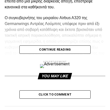
έπειτα από μια μικρής διάρκειας αποχή, επέστρεψε
κανονικά στα καθήκοντά του.
Ο συγκυβερνήτης του μοιραίου Airbus A320 της
Germanwings Αντρέας Λούμπιτς υπέφερε πριν από έξι
χρόνια από σοβαρή κατάθλιψη και έκτοτε βρισκόταν υπό
τακτική ιατρική παρακολούθηση, αποκαλύπτει σήμερα η
γερμανική εφημερίδα, η οποία υποστηρίζει επίσης πως ο
κυβερνήτης του αεροπλάνου, ο οποίος βρισκόταν έξω
CONTINUE READING
από το πιλοτήριο στη διάρκεια της καθοδικής πορείας του
Airbus στις γαλλικές Άλπεις, επιχείρησε να παραβιάσει
ADVERTISEMENT
την πόρτα του πιλοτηρίου με ένα τσεκούρι.
YOU MAY LIKE
ADVERTISEMENT
CLICK TO COMMENT
Ο συγκυβερνήτης πέρασε «ένα βαρύ καταθλιπτικό