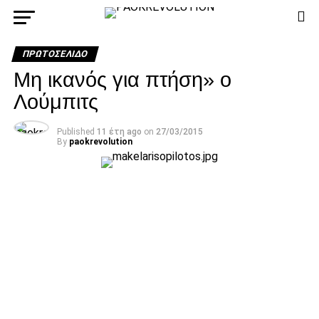
ΠΡΩΤΟΣΈΛΙΔΟ
Μη ικανός για πτήση» ο
Λούμπιτς
Published
11 έτη ago
on
27/03/2015
By
paokrevolution