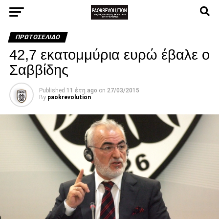
ΠΡΩΤΟΣΈΛΙΔΟ
42,7 εκατομμύρια ευρώ έβαλε ο
Σαββίδης
Published
11 έτη ago
on
27/03/2015
By
paokrevolution