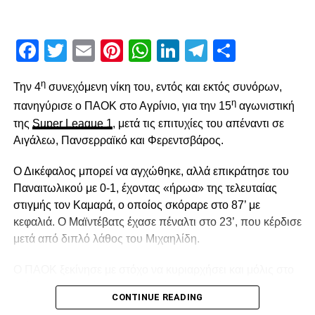
ADVERTISEMENT
Facebook
Twitter
Email
Pinterest
WhatsApp
LinkedIn
Telegram
Μοιρασ
Τα 26 εκατομμύρια σε συμβόλαια-πριμ ποδοσφαιριστών
η
Την 4
συνεχόμενη νίκη του, εντός και εκτός συνόρων,
και προπονητών.
η
πανηγύρισε ο ΠΑΟΚ στο Αγρίνιο, για την 15
αγωνιστική
Τα 9 εκατομμύρια σε μεταγραφές, δανεισμούς και άλλα
της
Super League 1
, μετά τις επιτυχίες του απέναντι σε
τέτοια έξοδα.
Αιγάλεω, Πανσερραϊκό και Φερεντσβάρος.
Τα 21,1 εκατομμύρια σε τμήματα υποδομής, σε έξοδα
διοργάνωσης αγώνων, σε (ΕΠΟ, Super League, ΑΣ κλπ)
Ο Δικέφαλος μπορεί να αγχώθηκε, αλλά επικράτησε του
και μισθοδοσίες.
Παναιτωλικού με 0-1, έχοντας «ήρωα» της τελευταίας
Τα 6,7 εκατομμύρια ευρώ σε αποπληρωμή φόρων.
στιγμής τον Καμαρά, ο οποίος σκόραρε στο 87’ με
Τα 3,4 εκατομμύρια ευρώ σε εγκαταστάσεις και υποδομές.
κεφαλιά. Ο Μαϊντέβατς έχασε πέναλτι στο 23’, που κέρδισε
Τα 20,8 εκατομμύρια ευρώ σε αποπληρωμή
μετά από διπλό λάθος του Μιχαηλίδη.
ληξιπρόθεσμων οφειλών που υπήρχαν μέχρι τον Ιούλιο
του 2012.
Ο ΠΑΟΚ ξεκίνησε με στόχο να κυριαρχήσει και μόλις στο
2′ έχασε την πρώτη του ευκαιρία. Ο Σορετίρε βρέθηκε σε
Δηλαδή
CONTINUE READING
θέση βολής πλάγια μέσα στην περιοχή, πλάσαρε, αλλά
Ληξιπρόθεσμα προς ποδοσφαιριστές-προπονητές-