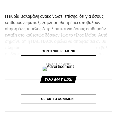
Η κυρία Βαλαβάνη ανακοίνωσε, επίσης, ότι για όσους
επιθυμούν εφάπαξ εξόφληση θα πρέπει υποβάλουν
αίτηση έως το τέλος Απριλίου και για όσους επιθυμούν
ένταξη στο καθεστώς δόσεων έως το τέλος Μαΐου. Αυτό
σημαίνει ότι η ΠΑΕ ΠΑΟΚ οφείλει να αποφασίσει αν θα
πληρώσει εφάπαξ το πρωτογενές χρέος της ή θα το βάλει
CONTINUE READING
σε δόσεις που φτάνουν ως τις εκατό. Η ουσία είναι ότι
μπορεί βάζοντας ο Σαββίδης τα 11 εκατομμύρια ευρώ να
ADVERTISEMENT
“τελειώσει” το θέμα των χρεών.
Σύμφωνα με πληροφορίες το σχέδιο της κυβέρνησης για
τις νέες ρυθμίσεις χρεών θα προβλέπει:
YOU MAY LIKE
ADVERTISEMENT
CLICK TO COMMENT