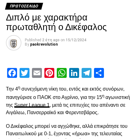
1) έως 100 δόσεις για όλους, με κατάργηση των
ΠΡΩΤΟΣΈΛΙΔΟ
περιορισμών που προβλέπει η υφιστάμενη ρύθμιση. Αυτό
Διπλό με χαρακτήρα
σημαίνει ότι:
πρωταθλητή ο Δικέφαλος
α) θα μπορούν να ενταχθούν στη ρύθμιση και 6.000
Published
2 έτη ago
on
15/12/2024
μεγαλοφειλέτες με χρέη άνω του 1 εκατ. ευρώ, παρά τις
By
paokrevolution
αντιρρήσεις της Τρόικα που επέβαλε την εξαίρεσή τους
ως τώρα
Facebook
Twitter
Email
Pinterest
WhatsApp
LinkedIn
Telegram
Μοιρασ
Facebook
Twitter
Email
Pinterest
WhatsApp
LinkedIn
Telegram
Μοιρασ
η
Την 4
συνεχόμενη νίκη του, εντός και εκτός συνόρων,
RELATED TOPICS:
η
πανηγύρισε ο ΠΑΟΚ στο Αγρίνιο, για την 15
αγωνιστική
UP NEXT
της
Super League 1
, μετά τις επιτυχίες του απέναντι σε
Έφεση από τον ποδοσφαιρικό εισαγγελέα
Αιγάλεω, Πανσερραϊκό και Φερεντσβάρος.
DON'T MISS
Πάμπλο Γκαρσία: «Έπινα πολύ φίλοι μου»
Ο Δικέφαλος μπορεί να αγχώθηκε, αλλά επικράτησε του
Παναιτωλικού με 0-1, έχοντας «ήρωα» της τελευταίας