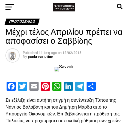
ΠΡΩΤΟΣΈΛΙΔΟ
Μέχρι τέλος Απριλίου πρέπει να
αποφασίσει ο Σαββίδης
Published
11 έτη ago
on
18/02/2015
By
paokrevolution
Facebook
Twitter
Email
Pinterest
WhatsApp
LinkedIn
Telegram
Μοιρασ
Σε εξέλιξη είναι αυτή τη στιγμή η συνέντευξη Τύπου της
Νάντιας Βαλαβάνη και του Δημήτρη Μάρδα από το
Υπουργείο Οικονομικών. Επιβεβαιώνεται η πρόθεση της
Πολιτείας να προχωρήσει σε ευνοϊκή ρύθμιση των χρεών.