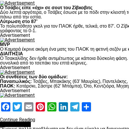
Ο Τσάβες είπε «όχι» σε σουτ του Ζίβκοβιτς
Δύο λεπτά αργότερα, ο Τσάβες έσωσε με το πόδι στην κλειστή τ
πάνω από την εστία.
Λύτρωση στο 87’
Το πολυπόθητο γκολ για τον ΠΑΟΚ ήρθε, τελικά, στο 87′. Ο Ζίβκ
γράφοντας το 0-1.
Advertisement
MVP
Ο Καμαρά έκρινε ακόμη ένα ματς του ΠΑΟΚ τη φετινή σεζόν με κ
ΔΙΑΙΤΗΣΙΑ
Ο Τσακαλίδης δεν ήρθε αντιμέτωπος με κάποια δύσκολη φάση. Κ
συνολικά από το τσεπάκι του επτά κίτρινες.
Advertisement
Οι συνθέσεις των δύο ομάδων:
Παναιτωλικός:
Τσάβες, Μπακάκης (63’ Μαυρίας), Παντελάκης, Μ
ΠΑΟΚ:
Κοτάρσκι, Σάστρε (62’ Μπάμπα), Ότο, Κεντζιόρα, Μιχαηλ
Advertisement
Facebook
Twitter
Email
Pinterest
WhatsApp
LinkedIn
Telegram
Μοιραστ
Continue Reading
πρωτοσέλιδο
“Έχουμε πολλά προβλήματα και δεν είναι εύκολο να διαχειριστ