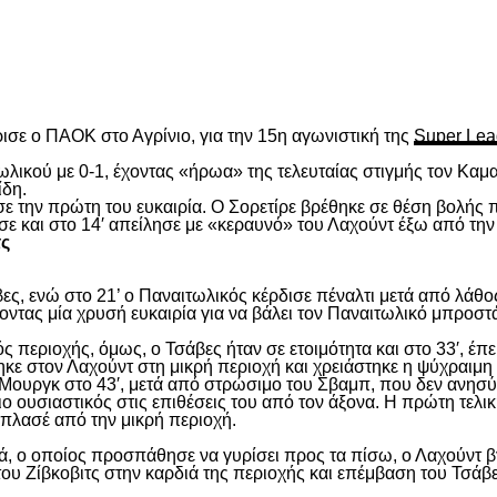
είτε
ισε ο ΠΑΟΚ στο Αγρίνιο, για την 15
η
αγωνιστική της
Super Lea
λικού με 0-1, έχοντας «ήρωα» της τελευταίας στιγμής τον Καμα
ίδη.
ασε την πρώτη του ευκαιρία. Ο Σορετίρε βρέθηκε σε θέση βολής
σε και στο 14′ απείλησε με «κεραυνό» του Λαχούντ έξω από την
τς
ς, ενώ στο 21’ ο Παναιτωλικός κέρδισε πέναλτι μετά από λάθος
νοντας μία χρυσή ευκαιρία για να βάλει τον Παναιτωλικό μπροστ
ς περιοχής, όμως, ο Τσάβες ήταν σε ετοιμότητα και στο 33′, έπε
ε στον Λαχούντ στη μικρή περιοχή και χρειάστηκε η ψύχραιμη 
Μουργκ στο 43′, μετά από στρώσιμο του Σβαμπ, που δεν ανησύ
ιο ουσιαστικός στις επιθέσεις του από τον άξονα. Η πρώτη τελι
ε πλασέ από την μικρή περιοχή.
, ο οποίος προσπάθησε να γυρίσει προς τα πίσω, ο Λαχούντ βγ
ου Ζίβκοβιτς στην καρδιά της περιοχής και επέμβαση του Τσάβ