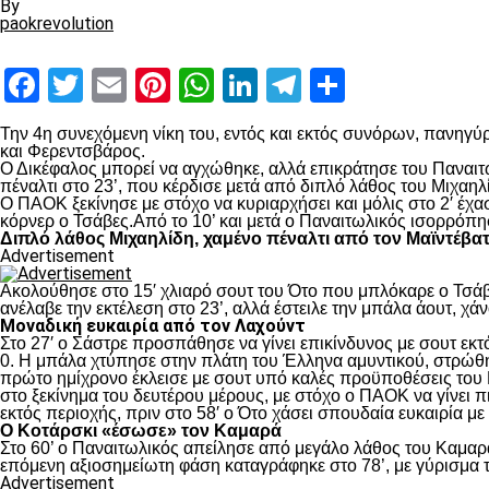
By
paokrevolution
Facebook
Twitter
Email
Pinterest
WhatsApp
LinkedIn
Telegram
Μοιραστ
Την 4
η
συνεχόμενη νίκη του, εντός και εκτός συνόρων, πανηγύρ
και Φερεντσβάρος.
Ο Δικέφαλος μπορεί να αγχώθηκε, αλλά επικράτησε του Παναιτω
πέναλτι στο 23’, που κέρδισε μετά από διπλό λάθος του Μιχαηλ
Ο ΠΑΟΚ ξεκίνησε με στόχο να κυριαρχήσει και μόλις στο 2′ έχ
κόρνερ ο Τσάβες.Από το 10’ και μετά ο Παναιτωλικός ισορρόπη
Διπλό λάθος Μιχαηλίδη, χαμένο πέναλτι από τον Μαϊντέβα
Advertisement
Ακολούθησε στο 15′ χλιαρό σουτ του Ότο που μπλόκαρε ο Τσάβε
ανέλαβε την εκτέλεση στο 23’, αλλά έστειλε την μπάλα άουτ, χά
Μοναδική ευκαιρία από τον Λαχούντ
Στο 27′ ο Σάστρε προσπάθησε να γίνει επικίνδυνος με σουτ εκτό
0. Η μπάλα χτύπησε στην πλάτη του Έλληνα αμυντικού, στρώθηκ
πρώτο ημίχρονο έκλεισε με σουτ υπό καλές προϋποθέσεις του 
στο ξεκίνημα του δευτέρου μέρους, με στόχο ο ΠΑΟΚ να γίνει π
εκτός περιοχής, πριν στο 58′ ο Ότο χάσει σπουδαία ευκαιρία μ
Ο Κοτάρσκι «έσωσε» τον Καμαρά
Στο 60’ ο Παναιτωλικός απείλησε από μεγάλο λάθος του Καμαρά
επόμενη αξιοσημείωτη φάση καταγράφηκε στο 78’, με γύρισμα τ
Advertisement