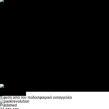
ΠΑΟΚ και τηλεοπτικά: αποκλειστικά απόφαση Σαββίδη
Αντίπαλοι
Νέα προβλήματα στην Μπέτις πριν την Τούμπα
Επίσημο «stop» στους φίλους του ΠΑΟΚ στο Αγρίνιο
Η Λιόν «σφυροκόπησε» τη Μονακό και πλησιάζει στο Champio
ΠΑΟΚ: Τι έκαναν οι αντίπαλοί του στο Europa League
Η Ριέκα διέκοψε την εγγραφή μελών ενόψει… ΠΑΟΚ
Διάφορα
Πέθανε ο μπαμπάς του Γιαννάκη, Λουκάς Μήλιος
ΣΦ ΠΑΟΚ Θύρα 4: Ανακοίνωσε οδική εκδρομή για τον αγώνα με
Κανείς δεν ξέχασε τα έξι αετόπουλα
Στο OPEN τα προκριματικά, στη NOVA τα του πρωταθλήματος
Σαν σήμερα: Οταν “έφυγε” ο Λόραντ
πρωτοσέλιδο
Έφεση από τον ποδοσφαιρικό εισαγγελέα
Published