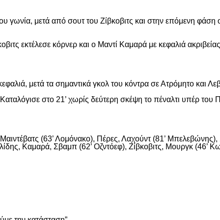
ου γωνία, μετά από σουτ του Ζίβκοβιτς και στην επόμενη φάση ο
οβιτς εκτέλεσε κόρνερ και ο Μαντί Καμαρά με κεφαλιά ακριβείας
εφαλιά, μετά τα σημαντικά γκολ του κόντρα σε Ατρόμητο και Λε
αταλόγισε στο 21’ χωρίς δεύτερη σκέψη το πέναλτι υπέρ του Π
αιντέβατς (63’ Λομόνακο), Πέρες, Λαχούντ (81’ Μπελεβώνης), Σ
ίδης, Καμαρά, Σβαμπ (62’ Οζντόεφ), Ζίβκοβιτς, Μουργκ (46’ Κων
είτε
ούμε την κατάσταση”