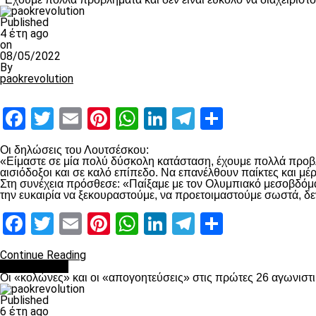
Published
4 έτη ago
on
08/05/2022
By
paokrevolution
Facebook
Twitter
Email
Pinterest
WhatsApp
LinkedIn
Telegram
Μοιραστ
Οι δηλώσεις του Λουτσέσκου:
«Είμαστε σε μία πολύ δύσκολη κατάσταση, έχουμε πολλά προβλή
αισιόδοξοι και σε καλό επίπεδο. Να επανέλθουν παίκτες και μ
Στη συνέχεια πρόσθεσε: «Παίξαμε με τον Ολυμπιακό μεσοβδόμαδα
την ευκαιρία να ξεκουραστούμε, να προετοιμαστούμε σωστά, δε
Facebook
Twitter
Email
Pinterest
WhatsApp
LinkedIn
Telegram
Μοιραστ
Continue Reading
Ποδόσφαιρο
Οι «κολώνες» και οι «απογοητεύσεις» στις πρώτες 26 αγωνιστι
Published
6 έτη ago