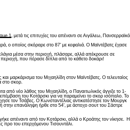
gue 1
, μετά τις επιτυχίες του απέναντι σε Αιγάλεω, Πανσερραϊκό
ρά, ο οποίος σκόραρε στο 87’ με κεφαλιά. Ο Μαϊντέβατς έχασε
 πλάγια μέσα στην περιοχή, πλάσαρε, αλλά απέκρουσε σε
 περιοχή, που πέρασε δίπλα από το κάθετο δοκάρι!
 και μαρκάρισμα του Μιχαηλίδη στον Μαϊντέβατς. Ο τελευταίος
ά στο σκορ.
ιτα από νέο λάθος του Μιχαηλίδη, ο Παναιτωλικός άγγιξε το 1-
επέμβαση του Κοτάρσκι για να παραμείνει το σκορ ισόπαλο. Το
χησε τον Τσάβες. Ο Κωνσταντέλιας αντικατέστησε τον Μουργκ
κή στην επανάληψη ήρθε στο 54′, με άστοχο σουτ του Σάστρε
ήκε απέναντι από τον Κοτάρσκι, αλλά ο Κροάτης τον νίκησε. Η
ες προ του επερχόμενου Τισουντάλι.