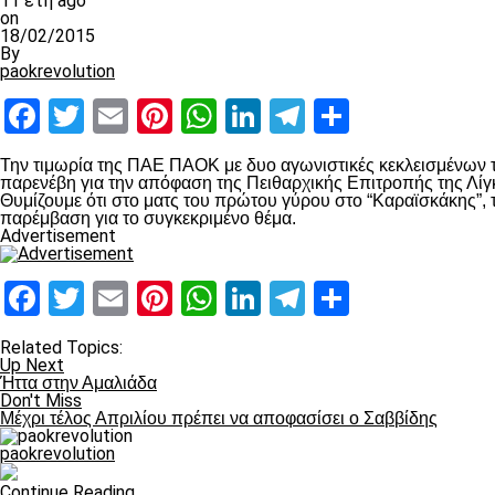
11 έτη ago
on
18/02/2015
By
paokrevolution
Facebook
Twitter
Email
Pinterest
WhatsApp
LinkedIn
Telegram
Μοιραστ
Την τιμωρία της ΠΑΕ ΠΑΟΚ με δυο αγωνιστικές κεκλεισμένων 
παρενέβη για την απόφαση της Πειθαρχικής Επιτροπής της Λί
Θυμίζουμε ότι στο ματς του πρώτου γύρου στο “Καραϊσκάκης”, τ
παρέμβαση για το συγκεκριμένο θέμα.
Advertisement
Facebook
Twitter
Email
Pinterest
WhatsApp
LinkedIn
Telegram
Μοιραστ
Related Topics:
Up Next
Ήττα στην Αμαλιάδα
Don't Miss
Μέχρι τέλος Απριλίου πρέπει να αποφασίσει ο Σαββίδης
paokrevolution
Continue Reading