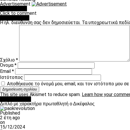
Advertisement
You may like
Click to comment
Leave a Reply
Η ηλ. διεύθυνση σας δεν δημοσιεύεται.
Τα υποχρεωτικά πεδί
Σχόλιο
*
Όνομα
*
Email
*
Ιστότοπος
Αποθήκευσε το όνομά μου, email, και τον ιστότοπο μου σ
This site uses Akismet to reduce spam.
Learn how your commen
πρωτοσέλιδο
Διπλό με χαρακτήρα πρωταθλητή ο Δικέφαλος
Published
2 έτη ago
on
15/12/2024