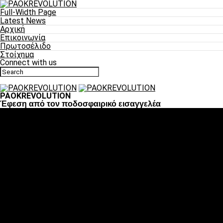
Full-Width Page
Latest News
Αρχική
Επικοινωνία
Πρωτοσέλιδο
Στοίχημα
Connect with us
PAOKREVOLUTION
Έφεση από τον ποδοσφαιρικό εισαγγελέα
Ποδόσφαιρο
«Πλέον έχουμε αλλάξει σαν ομάδα, παίξαμε σαν ένα»
«Το πιο σημαντικό είναι η αυτοπεποίθηση των ποδοσφαιριστώ
«Πάμε να διεκδικήσουμε την οκτάδα»
«Είναι απόλαυση να παίζεις για τον κόσμο του ΠΑΟΚ»
«Θα τα δώσουμε όλα κόντρα στη Λιόν για την οκτάδα»
Μπάσκετ
Αλλαγή ώρας με Σπόρτινγκ και Μπιλμπάο