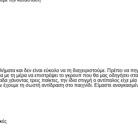
είτε
ματα και δεν είναι εύκολο να τη διαχειριστούμε. Πρέπει να πη
έρα με τη μέρα να επιστρέψει το γκρουπ που θα μας οδηγήσει σ
 χάνοντας τρεις παίκτες, την ίδια στιγμή ο αντίπαλος είχε μί
ν έχουμε τη σωστή αντίδραση στο παιχνίδι. Είμαστε αναγκασμέν
είτε
κές