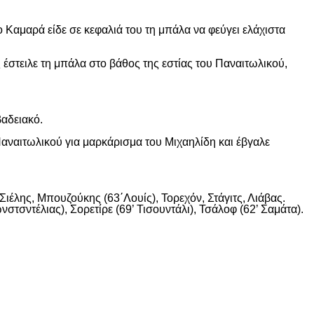
 Καμαρά είδε σε κεφαλιά του τη μπάλα να φεύγει ελάχιστα
 έστειλε τη μπάλα στο βάθος της εστίας του Παναιτωλικού,
βαδειακό.
αναιτωλικού για μαρκάρισμα του Μιχαηλίδη και έβγαλε
ιέλης, Μπουζούκης (63΄Λουίς), Τορεχόν, Στάγιτς, Λιάβας.
στσντέλιας), Σορετίρε (69’ Τισουντάλι), Τσάλοφ (62’ Σαμάτα).