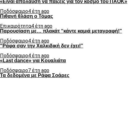
«Είναι απόλαυση να παίζεις για τον κόσμο του ΠΑΟΚ»
Ποδόσφαιρο
4 έτη ago
Πιθανή θλάση ο Τόμας
Επικαιρότητα
4 έτη ago
Παρουσίαση με… πλακάτ “κάντε καμιά μεταγραφή!”
Ποδόσφαιρο
4 έτη ago
“Ράφα σαν την Χαλκιδική δεν έχει!”
Ποδόσφαιρο
4 έτη ago
«Last dance» για Κουαλιάτα
Ποδόσφαιρο
7 έτη ago
Τα δεδομένα με Ράφα Σοάρες