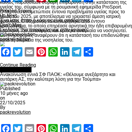
καθώς παρουσίασε σοβαρή επιβάρυνση στην κατάσταση της
υγείας του, σύμφωνα με τη ρουμανική εφημερίδα ProSport.
Related Topics:
Ο Μιρτσέα αντιμετώπισε έντονα προβλήματα υγείας προς το
Up Next
τέλος του 2025, με αποτέλεσμα να χρειαστεί άμεση ιατρική
Ένα ματς όπου ο κόσμος είναι απαραίτητος
φροντίδα. Ο 80χρονος ταλαιπωρήθηκε από έντονο
Don't Miss
κρυολόγημα, το οποίο επηρέασε αρνητικά την ήδη επιβαρυμένη
Γκολάσα: “Να παραμείνουμε στην κορυφή”
καρδιακή του λειτουργία, και κρίθηκε αναγκαία να νοσηλευτεί.
Οι πληροφορίες αναφέρουν ότι η κατάστασή του επιδεινώθηκε
paokrevolution
κατά τη διάρκεια της νοσηλείας του.
Facebook
Twitter
Email
Pinterest
WhatsApp
LinkedIn
Telegram
Μοιραστ
Continue Reading
Επικαιρότητα
Ανακοίνωση εννιά ΣΦ ΠΑΟΚ: «Θέλουμε ανεξάρτητο και
αυτάρκη ΑΣ, την καλύτερη λύση για την Τούμπα»
Published
10 μήνες ago
on
22/10/2025
By
paokrevolution
Facebook
Twitter
Email
Pinterest
WhatsApp
LinkedIn
Telegram
Μοιραστ