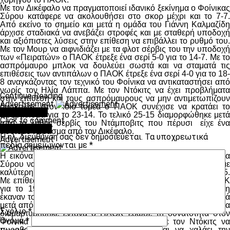
Με τον Δικέφαλο να πραγματοποιεί ιδανικό ξεκίνημα ο Φοίνικας
Σύρου κατάφερε να ακολουθήσει στο σκορ μέχρι και το 7-7.
Από εκείνο το σημείο και μετά η ομάδα του Γιάννη Καλμαζίδη
άρχισε σταδιακά να ανεβάζει στροφές και με σταθερή υποδοχή
και αξιόπιστες λύσεις στην επίθεση να επιβάλλει το ρυθμό του.
Με τον Μουρ να αιφνιδιάζει με τα φλοτ σέρβις του την υποδοχή
των «Πειρατών» ο ΠΑΟΚ έτρεξε ένα σερί 5-0 για το 14-7. Με το
ασπρόμαυρο μπλοκ να δουλεύει σωστά και να σταματά τις
επιθέσεις των αντιπάλων ο ΠΑΟΚ έτρεξε ένα σερί 4-0 για το 18-
8 αναγκάζοντας τον τεχνικό του Φοίνικα να αντικαταστήσει από
νωρίς τον Ηλία Λάππα. Με τον Ντόκιτς να έχει προβλήματα
Continue Reading
στην επίθεση και τους ασπρόμαυρους να μην αντιμετωπίζουν
Advertisement
δυσκολίες στον ίδιο τομέα ο ΠΑΟΚ συνέχισε να κρατάει το
You may like
προβάδισμα για το 23-14. Το τελικό 25-15 διαμορφώθηκε μετά
Click to comment
από το λάθος σερβίς του Ντάμποβιτς που πέρυσι είχε ένα
Leave a Reply
σύντομο πέρασμα από τον Δικέφαλο.
Η ηλ. διεύθυνση σας δεν δημοσιεύεται.
Τα υποχρεωτικά
Advertisement
πεδία σημειώνονται με
*
Η εικόνα του αγώνα άλλαξε στο δεύτερο σετ με τον Φοίνικα
Σύρου να ανεβάζει στροφές, να βελτιώνει την υποδοχή και με
καλύτερη ανάπτυξη να είναι κοντά στο σκορ μέχρι και το 17-15.
Με επίθεση ο Γκόμεζ έδωσε αέρα τριών βαθμών στον ΠΑΟΚ
για το 19-16 αλλά δύο συνεχόμενα μπλοκ στον Εφραιμίδη
έκαναν το 19-18. Νέα επίθεση του Γκόμεζ έκανε το 20-19, αλλά
μετά από λάθος σφύριγμα των διαιτητών , φάση για την οποία
Σχόλιο
*
διαμαρτυρήθηκε έντονα ο ΠΑΟΚ έδωσε τη δυνατότητα στον
Όνομα
*
Φοίνικα Σύρου να ισοφαρίσει σε 20-20. Με τον Ντόκιτς να
πυροβολεί από τη γραμμή του σερβίς και να χαλάει την