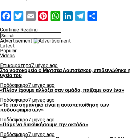
Facebook
Twitter
Email
Pinterest
WhatsApp
LinkedIn
Telegram
Μοιραστ
Continue Reading
Advertisement
Latest
Popular
Videos
Επικαιρότητα
7 μήνες ago
Στο νοσοκομείο ο Μιρτσέα Λουτσέσκου, επιδεινώθηκε η
υγεία του
Ποδόσφαιρο
7 μήνες ago
«Πλέον έχουμε αλλάξει σαν ομάδα, παίξαμε σαν ένα»
Ποδόσφαιρο
7 μήνες ago
«Το πιο σημαντικό είναι η αυτοπεποίθηση των
ποδοσφαιριστών»
Ποδόσφαιρο
7 μήνες ago
«Πάμε να διεκδικήσουμε την οκτάδα»
Ποδόσφαιρο
7 μήνες ago