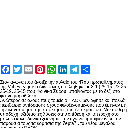
Facebook
Twitter
Email
Pinterest
WhatsApp
LinkedIn
Telegram
Μοιραστ
Στον αγώνα που άνοιξε την αυλαία του 47
ου
πρωταθλήματος
της Volleyleague ο Δικέφαλος επιβλήθηκε με 3-1 (25-15, 23-25,
25-19, 25-15 )του Φοίνικα Σύρου, μπαίνοντας με το δεξί στο
φετινό μαραθώνιο.
Ανώτερος σε όλους τους τομείς ο ΠΑΟΚ δεν άφησε και πολλά
περιθώρια αντίδρασης στους φιλοξενούμενους που έμειναν με
την ικανοποίηση της κατάκτησης του δεύτερου σετ. Με σταθερή
υποδοχή, αξιόπιστες λύσεις στην επίθεση και υπεροχή στο
μπλοκ έκανε ιδανικό ξεκίνημα. Τον αγώνα ομόρφυναν με την
παρουσία τους τα κορίτσια της 7epta7 , του νέου μεγάλου
χορηγού το ΠΑΟΚ.