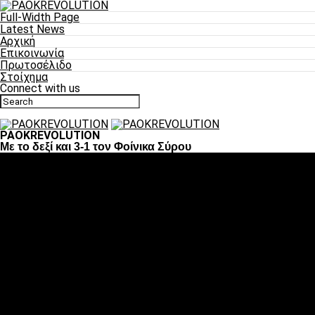
Full-Width Page
Latest News
Αρχική
Επικοινωνία
Πρωτοσέλιδο
Στοίχημα
Connect with us
PAOKREVOLUTION
Με το δεξί και 3-1 τον Φοίνικα Σύρου
Ποδόσφαιρο
«Πλέον έχουμε αλλάξει σαν ομάδα, παίξαμε σαν ένα»
«Το πιο σημαντικό είναι η αυτοπεποίθηση των
ποδοσφαιριστών»
«Πάμε να διεκδικήσουμε την οκτάδα»
«Είναι απόλαυση να παίζεις για τον κόσμο του ΠΑΟΚ»
«Θα τα δώσουμε όλα κόντρα στη Λιόν για την οκτάδα»
Μπάσκετ