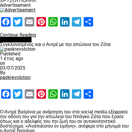
ΧΡΥΣΟΥΠΟΛΗ».
Advertisement
Facebook
Twitter
Email
Pinterest
WhatsApp
LinkedIn
Telegram
Μοιραστ
Continue Reading
Επικαιρότητα
Συγκλονισμένος και ο Αντρέ με την απώλεια του Ζότα
Published
1 έτος ago
on
03/07/2025
By
paokrevolution
Facebook
Twitter
Email
Pinterest
WhatsApp
LinkedIn
Telegram
Μοιραστ
Ο Αντρέ Βιεϊρίνια με ανάρτηση του στα social media εξέφρασε
την οδύνη του για την απώλεια του Ντιόγκο Ζότα που έχασε
όπως και ο αδελφός του την ζωή του σε αυτοκινητιστικό
δυστύχημα. «Αναπαύσου εν ειρήνη», ανέφερε στο μήνυμά του
ο Αντρέ Βιεϊρίνια.