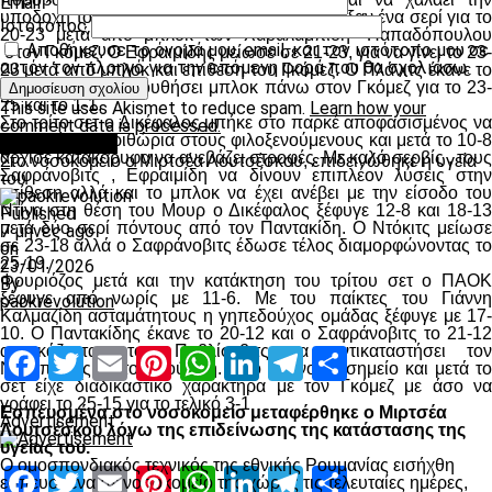
Email
*
υποδοχή του ΠΑΟΚ , οι φιλοξενούμενοι έτρεξαν ένα σερί για το
Ιστότοπος
20-23 μετά από μπλοκ των Χαραλαμπίδη -Παπαδόπουλου
Αποθήκευσε το όνομά μου, email, και τον ιστότοπο μου σε
στον Γκόμεζ. Ο Εφραιμίδης μείωσε σε 21-23, για να γίνει το 23-
αυτόν τον πλοηγό για την επόμενη φορά που θα σχολιάσω.
23 μετά από μπλοκ και επίθεση του Γκόμεζ. Ο Πλάνιτς έκανε το
23-24 για να ακολουθήσει μπλοκ πάνω στον Γκόμεζ για το 23-
25 και το 1-1.
This site uses Akismet to reduce spam.
Learn how your
Στο τρίτο σετ ο Δικέφαλος μπήκε στο παρκέ αποφασισμένος να
comment data is processed.
μην αφήσει περιθώρια στους φιλοξενούμενους και μετά το 10-8
Επικαιρότητα
άρχισε κατακόρυφα να ανεβάζει στροφές. Με καλό σερβίς , τους
Στο νοσοκομείο ο Μιρτσέα Λουτσέσκου, επιδεινώθηκε η υγεία
Σαφράνοβιτς , Εφραιμίδη να δίνουν επιπλέον λύσεις στην
του
επίθεση αλλά και το μπλοκ να έχει ανέβει με την είσοδο του
Ντίνα στη θέση του Μουρ ο Δικέφαλος ξέφυγε 12-8 και 18-13
Published
μετά δύο σερί πόντους από τον Παντακίδη. Ο Ντόκιτς μείωσε
7 μήνες ago
σε 23-18 αλλά ο Σαφράνοβιτς έδωσε τέλος διαμορφώνοντας το
on
25-19.
23/01/2026
Φουριόζος μετά και την κατάκτηση του τρίτου σετ ο ΠΑΟΚ
By
ξέφυγε από νωρίς με 11-6. Με του παίκτες του Γιάννη
paokrevolution
Καλμαζίδη ασταμάτητους η γηπεδούχος ομάδας ξέφυγε με 17-
10. Ο Παντακίδης έκανε το 20-12 και ο Σαφράνοβιτς το 21-12
αναγκάζοντας τον Παβλίσεβιτς να αντικαταστήσει τον
Facebook
Twitter
Email
Pinterest
WhatsApp
LinkedIn
Telegram
Μοιραστ
Ντάμποβιτς με τον Ρούσση. Από εκείνο το σημείο και μετά το
σετ είχε διαδικαστικό χαρακτήρα με τον Γκόμεζ με άσο να
γράφει το 25-15 για το τελικό 3-1
Εσπευσμένα στο νοσοκομείο μεταφέρθηκε ο Μιρτσέα
Advertisement
Λουτσέσκου λόγω της επιδείνωσης της κατάστασης της
υγείας του.
Ο ομοσπονδιακός τεχνικός της εθνικής Ρουμανίας εισήχθη
Facebook
Twitter
Email
Pinterest
WhatsApp
LinkedIn
Telegram
Μοιραστ
εσπευσμένα σε νοσοκομείο της χώρας τις τελευταίες ημέρες,