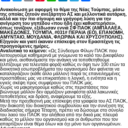
Ανακοίνωση με αφορμή το θέμα της Νέας Τούμπας, μέσω
της οποίας ζητούν ανεξάρτητο ΑΣ και μελλοντικά αυτάρκη,
αλλά και την πιο σίγουρη και γρήγορη λύση για την
ανέγερση του γηπέδου «που ήδη έχει καθυστερήσει»,
όπως τονίζουν, εξέδωσαν εννιά ΣΦ ΠΑΟΚ (ΑΜΠΑΛΑΕΑ,
ΜΑΚΕΔΟΝΕΣ, ΤΟΥΜΠΑ, #031# ΠΕΡΑΙΑ (ΕΟ), ΕΠΑΝΟΜΗ,
ΑΜΥΝΤΑΙΟ, ΜΟΥΔΑΝΙΑ, ΦΛΩΡΙΝΑ ΚΑΙ ΧΡΥΣΟΥΠΟΛΗΣ).
Εξηγούν και γιατί έκαναν επίσκεψη στον Ερασιτέχνη τις
προηγούμενες ημέρες.
Αναλυτικά το κείμενο:
«Ως Σύνδεσμοι Φίλων ΠΑΟΚ που
λειτουργούμε καθημερινά με γνώμωνα το καλό του Δικεφάλου
και μόνο, αισθανόμαστε την ανάγκη να τοποθετηθούμε
(ελπίζουμε για τελευταία φορά) καθώς εν όψη των 100 ετών τα
διοικητικά εσωπροβλήματα του οργανισμού δεν φαίνεται να
καταλαγιάζουν (κάθε άλλο μάλλον) παρά τις επανειλημμένες
προσπάθειες μας να επικρατήσει η λογική, η ενότητα και η
υγιείς σκέψη προς συμφέρουν του ΠΑΟΚ μας.
Χωρίς να μακρηγορούμε καθώς στις περιστάσεις που
βιώνουμε μάλλον δεν αρμόζουν μανιφέστα αλλά λακωνικές
τοποθετήσεις και δράση, αναφέρουμε τα εξής.
Μετά την προχθεσινή μας επίσκεψη στα γραφεία του ΑΣ ΠΑΟΚ,
την διακοπή του διοικητικού συμβουλίου και την συνέχιση της
διαδικασίας σήμερα Τέταρτη, πρέπει να δώσουμε στο σύνολο
του λαού του ΠΑΟΚ την αλήθεια από την δικιά μας πλευρά
καθώς το μέλλον του οργανισμού και οι άνθρωποι που τον
απαρτίζουν είναι θέμα όλων και όχι μόνο των οργανωμένων.