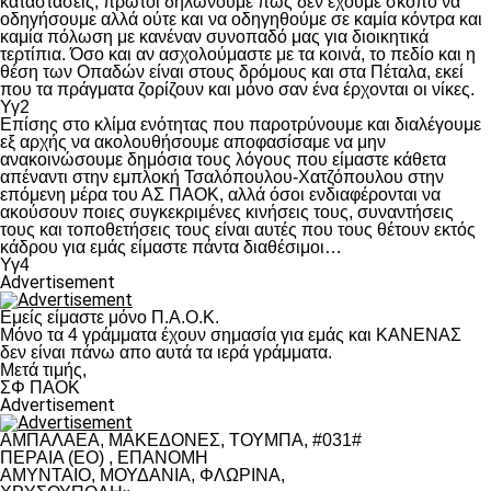
καταστάσεις, πρώτοι δηλώνουμε πως δεν έχουμε σκοπό να
οδηγήσουμε αλλά ούτε και να οδηγηθούμε σε καμία κόντρα και
καμία πόλωση με κανέναν συνοπαδό μας για διοικητικά
τερτίπια. Όσο και αν ασχολούμαστε με τα κοινά, το πεδίο και η
θέση των Οπαδών είναι στους δρόμους και στα Πέταλα, εκεί
που τα πράγματα ζορίζουν και μόνο σαν ένα έρχονται οι νίκες.
Υγ2
Επίσης στο κλίμα ενότητας που παροτρύνουμε και διαλέγουμε
εξ αρχής να ακολουθήσουμε αποφασίσαμε να μην
ανακοινώσουμε δημόσια τους λόγους που είμαστε κάθετα
απέναντι στην εμπλοκή Τσαλόπουλου-Χατζόπουλου στην
επόμενη μέρα του ΑΣ ΠΑΟΚ, αλλά όσοι ενδιαφέρονται να
ακούσουν ποιες συγκεκριμένες κινήσεις τους, συναντήσεις
τους και τοποθετήσεις τους είναι αυτές που τους θέτουν εκτός
κάδρου για εμάς είμαστε πάντα διαθέσιμοι…
Υγ4
Advertisement
Εμείς είμαστε μόνο Π.Α.Ο.Κ.
Μόνο τα 4 γράμματα έχουν σημασία για εμάς και ΚΑΝΕΝΑΣ
δεν είναι πάνω απο αυτά τα ιερά γράμματα.
Μετά τιμής,
ΣΦ ΠΑΟΚ
Advertisement
ΑΜΠΑΛΑΕΑ, ΜΑΚΕΔΟΝΕΣ, ΤΟΥΜΠΑ, #031#
ΠΕΡΑΙΑ (ΕΟ) , ΕΠΑΝΟΜΗ
ΑΜΥΝΤΑΙΟ, ΜΟΥΔΑΝΙΑ, ΦΛΩΡΙΝΑ,