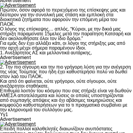
Advertisement
Πρώτον, όσον αφορά το περιεχόμενο της επίσκεψης μας και
δεύτερον για την συνολική μας στάση και εμπλοκή στα
διοικητικά ζητήματα που αφορούν την επόμενη μέρα του
ΠΑΟΚ.
Ο λόγος της επίσκεψης… απλός, “Κύριοι, με την δικιά μας
στήριξη παραμείνατε 15μελες μετά την παραίτηση Κατσαρή και
δεν ακολουθήσατε όλοι τον ίδιο δρόμο.”
Για εμάς δεν έχει αλλάξει κάτι, οι λόγοι της στήριξης μας από
την αρχή μέχρι σήμερα παραμένουν ίδιοι.
1. Ανεξάρτητος ΑΣ και μελλοντικά αυτάρκης,
Advertisement
2. Την πιο σίγουρη και την πιο γρήγορη λύση για την ανέγερση
της νέας Τούμπας που ήδη έχει καθυστερήσει πολύ να δωθεί
στον λαό του ΠΑΟΚ.
Και από ότι φαίνεται, ούτε γρήγοροι, ούτε σίγουροι, ούτε
ανεξάρτητοι σταθήκατε.
Επιθυμία λοιπόν του κόσμου που σας στήριξε είναι να δωθούν
ΑΜΕΣΑ αποτελέσματα και λύσεις οι οποίες υποστηρίζονται
από συμπαγής απόψεις και όχι αβάσιμες τεκμηριώσεις και
κομφούζιο καθυστερήσεων για το τι πραγματικά συμβαίνει με
την κληρονομιά του συλλόγου μας.
Υγ1
Advertisement
Επειδή πολλοί καλοθελητές διαιωνίζουν ανυπόστατες