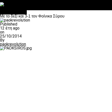
Στο OPEN τα προκριματικά, στη NOVA τα του πρωταθλήματος
Σαν σήμερα: Οταν “έφυγε” ο Λόραντ
Επικαιρότητα
Με το δεξί και 3-1 τον Φοίνικα Σύρου
Published
12 έτη ago
on
25/10/2014
By
paokrevolution