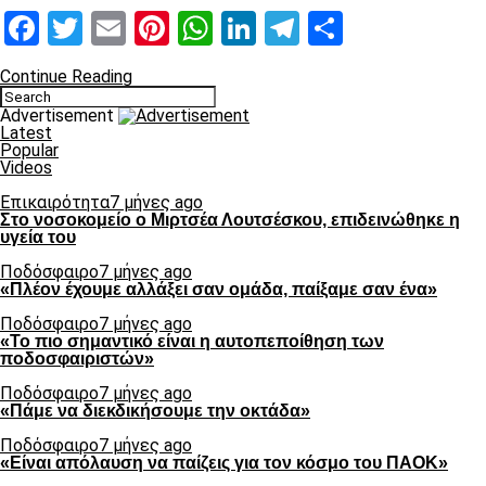
Facebook
Twitter
Email
Pinterest
WhatsApp
LinkedIn
Telegram
Μοιραστ
Continue Reading
Advertisement
Latest
Popular
Videos
Επικαιρότητα
7 μήνες ago
Στο νοσοκομείο ο Μιρτσέα Λουτσέσκου, επιδεινώθηκε η
υγεία του
Ποδόσφαιρο
7 μήνες ago
«Πλέον έχουμε αλλάξει σαν ομάδα, παίξαμε σαν ένα»
Ποδόσφαιρο
7 μήνες ago
«Το πιο σημαντικό είναι η αυτοπεποίθηση των
ποδοσφαιριστών»
Ποδόσφαιρο
7 μήνες ago
«Πάμε να διεκδικήσουμε την οκτάδα»
Ποδόσφαιρο
7 μήνες ago
«Είναι απόλαυση να παίζεις για τον κόσμο του ΠΑΟΚ»