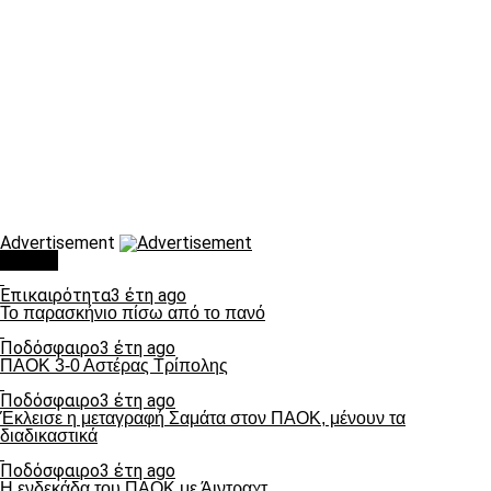
Advertisement
Τάσεις
Επικαιρότητα
3 έτη ago
Το παρασκήνιο πίσω από το πανό
Ποδόσφαιρο
3 έτη ago
ΠΑΟΚ 3-0 Αστέρας Τρίπολης
Ποδόσφαιρο
3 έτη ago
Έκλεισε η μεταγραφή Σαμάτα στον ΠΑΟΚ, μένουν τα
διαδικαστικά
Ποδόσφαιρο
3 έτη ago
Η ενδεκάδα του ΠΑΟΚ με Άιντραχτ