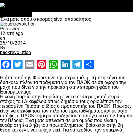
Στο OPEN τα προκριματικά, στη NOVA τα του πρωταθλήματος
Σαν σήμερα: Οταν “έφυγε” ο Λόραντ
Επικαιρότητα
Ένα ματς όπου ο κόσμος είναι απαραίτητος
Published
12 έτη ago
on
25/10/2014
By
paokrevolution
Facebook
Twitter
Email
Pinterest
WhatsApp
LinkedIn
Telegram
Μοιραστ
Η ήττα από την Φιορεντίνα την περασμένη Πέμπτη κάνει πιο
δύσκολα πλέον τα πράγματα για τον ΠΑΟΚ σε ότι αφορά την
μάχη που δίνει για την πρόκριση στην επόμενη φάση του
EuropaLeague.
H καλή πορεία στην Ευρώπη είναι ο δεύτερος κατά σειρά
στόχος του Δικεφάλου όπως δημόσια τους οριοθέτησε την
περασμένη Τετάρτη ο ίδιος ο προπονητής του ΠΑΟΚ. Πρώτος,
είναι να διεκδικήσει τον τίτλο του πρωταθλήματος και με αυτό
υπόψη, ο ΠΑΟΚ σήμερα υποδέχεται το απόγευμα στην Τούμπα
την Βέροια. Ένα ματς απέναντι σε μια ομάδα που είναι η
ευχάριστη έκπληξη του πρωταθλήματος, βρίσκεται στην 2
η
θέση και δεν είναι τυχαία εκεί. Για να κερδίσει τον σημερινό