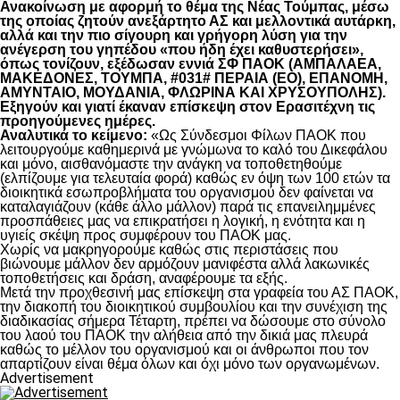
Ανακοίνωση με αφορμή το θέμα της Νέας Τούμπας, μέσω
της οποίας ζητούν ανεξάρτητο ΑΣ και μελλοντικά αυτάρκη,
αλλά και την πιο σίγουρη και γρήγορη λύση για την
ανέγερση του γηπέδου «που ήδη έχει καθυστερήσει»,
όπως τονίζουν, εξέδωσαν εννιά ΣΦ ΠΑΟΚ (ΑΜΠΑΛΑΕΑ,
ΜΑΚΕΔΟΝΕΣ, ΤΟΥΜΠΑ, #031# ΠΕΡΑΙΑ (ΕΟ), ΕΠΑΝΟΜΗ,
ΑΜΥΝΤΑΙΟ, ΜΟΥΔΑΝΙΑ, ΦΛΩΡΙΝΑ ΚΑΙ ΧΡΥΣΟΥΠΟΛΗΣ).
Εξηγούν και γιατί έκαναν επίσκεψη στον Ερασιτέχνη τις
προηγούμενες ημέρες.
Αναλυτικά το κείμενο:
«Ως Σύνδεσμοι Φίλων ΠΑΟΚ που
λειτουργούμε καθημερινά με γνώμωνα το καλό του Δικεφάλου
και μόνο, αισθανόμαστε την ανάγκη να τοποθετηθούμε
(ελπίζουμε για τελευταία φορά) καθώς εν όψη των 100 ετών τα
διοικητικά εσωπροβλήματα του οργανισμού δεν φαίνεται να
καταλαγιάζουν (κάθε άλλο μάλλον) παρά τις επανειλημμένες
προσπάθειες μας να επικρατήσει η λογική, η ενότητα και η
υγιείς σκέψη προς συμφέρουν του ΠΑΟΚ μας.
Χωρίς να μακρηγορούμε καθώς στις περιστάσεις που
βιώνουμε μάλλον δεν αρμόζουν μανιφέστα αλλά λακωνικές
τοποθετήσεις και δράση, αναφέρουμε τα εξής.
Μετά την προχθεσινή μας επίσκεψη στα γραφεία του ΑΣ ΠΑΟΚ,
την διακοπή του διοικητικού συμβουλίου και την συνέχιση της
διαδικασίας σήμερα Τέταρτη, πρέπει να δώσουμε στο σύνολο
του λαού του ΠΑΟΚ την αλήθεια από την δικιά μας πλευρά
καθώς το μέλλον του οργανισμού και οι άνθρωποι που τον
απαρτίζουν είναι θέμα όλων και όχι μόνο των οργανωμένων.
Advertisement