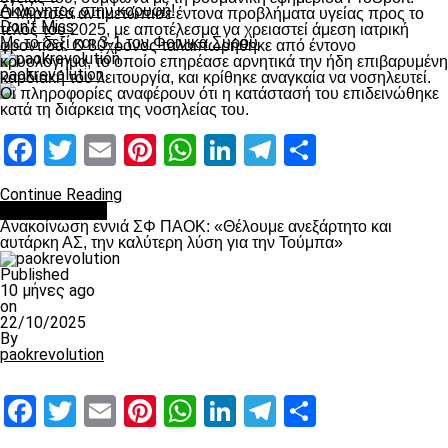
Ακλόνητος στην κορυφή!
Ο Μιρτσέα αντιμετώπισε έντονα προβλήματα υγείας προς το
Don't Miss
τέλος του 2025, με αποτέλεσμα να χρειαστεί άμεση ιατρική
Με το δεξί και 3-1 τον Φοίνικα Σύρου
φροντίδα. Ο 80χρονος ταλαιπωρήθηκε από έντονο
κρυολόγημα, το οποίο επηρέασε αρνητικά την ήδη επιβαρυμένη
paokrevolution
καρδιακή του λειτουργία, και κρίθηκε αναγκαία να νοσηλευτεί.
Οι πληροφορίες αναφέρουν ότι η κατάστασή του επιδεινώθηκε
κατά τη διάρκεια της νοσηλείας του.
Facebook
Twitter
Email
Pinterest
WhatsApp
LinkedIn
Telegram
Μοιραστ
Continue Reading
Επικαιρότητα
Ανακοίνωση εννιά ΣΦ ΠΑΟΚ: «Θέλουμε ανεξάρτητο και
αυτάρκη ΑΣ, την καλύτερη λύση για την Τούμπα»
Published
10 μήνες ago
on
22/10/2025
By
paokrevolution
Facebook
Twitter
Email
Pinterest
WhatsApp
LinkedIn
Telegram
Μοιραστ