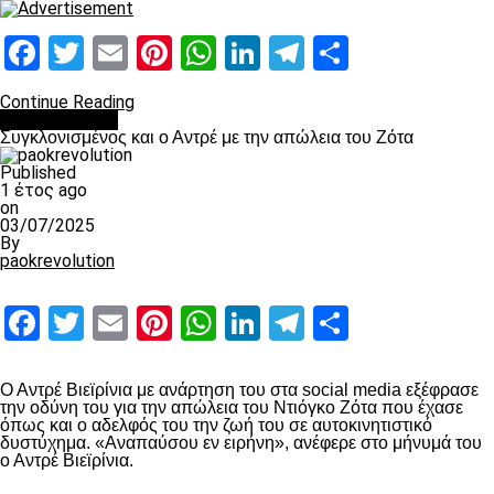
Facebook
Twitter
Email
Pinterest
WhatsApp
LinkedIn
Telegram
Μοιραστ
Continue Reading
Επικαιρότητα
Συγκλονισμένος και ο Αντρέ με την απώλεια του Ζότα
Published
1 έτος ago
on
03/07/2025
By
paokrevolution
Facebook
Twitter
Email
Pinterest
WhatsApp
LinkedIn
Telegram
Μοιραστ
Ο Αντρέ Βιεϊρίνια με ανάρτηση του στα social media εξέφρασε
την οδύνη του για την απώλεια του Ντιόγκο Ζότα που έχασε
όπως και ο αδελφός του την ζωή του σε αυτοκινητιστικό
δυστύχημα. «Αναπαύσου εν ειρήνη», ανέφερε στο μήνυμά του
ο Αντρέ Βιεϊρίνια.