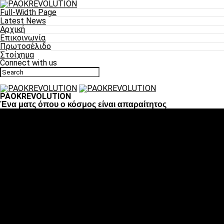
Full-Width Page
Latest News
Αρχική
Επικοινωνία
Πρωτοσέλιδο
Στοίχημα
Connect with us
PAOKREVOLUTION
Ένα ματς όπου ο κόσμος είναι απαραίτητος
Ποδόσφαιρο
«Πλέον έχουμε αλλάξει σαν ομάδα, παίξαμε σαν ένα»
«Το πιο σημαντικό είναι η αυτοπεποίθηση των
ποδοσφαιριστών»
«Πάμε να διεκδικήσουμε την οκτάδα»
«Είναι απόλαυση να παίζεις για τον κόσμο του ΠΑΟΚ»
«Θα τα δώσουμε όλα κόντρα στη Λιόν για την οκτάδα»
Μπάσκετ