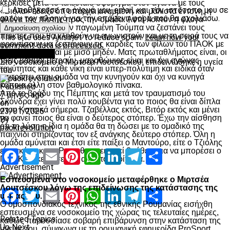
κερκίδες μετά το τελευταίο σφύριγμα στον αγώνα με τους
Αποθήκευσε το όνομά μου, email, και τον ιστότοπο μου σε
«Βιόλα» έδειξε ότι υπάρχει αναμμένη και μάλιστα έντονη, η
αυτόν τον πλοηγό για την επόμενη φορά που θα σχολιάσω.
φλόγα της πίστης προς την ομάδα. Αυτή λοιπόν η φλογα
πρέπει σήμερα στην παγωμένη Τούμπα να ζεστάνει τους
παίκτες που θα κληθούν να αγωνιστούν και με τη σειρά τους να
This site uses Akismet to reduce spam.
Learn how your
φροντίσουν να ζεστάνουν τις καρδιές των φίλων του ΠΑΟΚ με
comment data is processed.
μια νίκη έστω και με μισό μηδέν. Ματς πρωταθλήματος είναι, οι
Επικαιρότητα
τρεις βαθμοί μετρούν, μαραθώνιος είναι και όχι αγώνας
Στο νοσοκομείο ο Μιρτσέα Λουτσέσκου, επιδεινώθηκε η υγεία
ταχύτητας και κάθε νίκη είναι υπερ-πολύτιμη και ειδικά όταν
του
επιτρέπει στην ομάδα να την κυνηγούν και όχι να κυνηγά
κάποια άλλη στον βαθμολογικό πίνακα.
Published
Από το βράδυ της Πέμπτης και μετά τον τραυματισμό του
7 μήνες ago
Σκόνδρα έχει γίνει πολύ κουβέντα για το ποιος θα είναι δίπλα
on
στον Κατσικά σήμερα. Τζαβέλλας εκτός, Βιτόρ εκτός και μένει
23/01/2026
να φανεί ποιος θα είναι ο δεύτερος στόπερ. Έχω την αίσθηση
By
ότι τη λύση η ίδια η ομάδα θα τη δώσει με το ομαδικό της
paokrevolution
παιχνίδι στηρίζοντας τον εξ ανάγκης δεύτερο στόπερ. Όλη η
ομάδα αμύνεται και έτσι είτε παίξει ο Μαντούρο, είτε ο Τζιόλης
είτε ακόμη και ο Ρατς, θα χρειαστεί βοήθεια για να μπορέσει ο
Facebook
Twitter
Email
Pinterest
WhatsApp
LinkedIn
Telegram
Μοιραστ
ΠΑΟΚ να κερδίσει και αυτό το στοίχημα.
Advertisement
Εσπευσμένα στο νοσοκομείο μεταφέρθηκε ο Μιρτσέα
Λουτσέσκου λόγω της επιδείνωσης της κατάστασης της
Facebook
Twitter
Email
Pinterest
WhatsApp
LinkedIn
Telegram
Μοιραστ
υγείας του.
Ο ομοσπονδιακός τεχνικός της εθνικής Ρουμανίας εισήχθη
εσπευσμένα σε νοσοκομείο της χώρας τις τελευταίες ημέρες,
Related Topics:
καθώς παρουσίασε σοβαρή επιβάρυνση στην κατάσταση της
Up Next
υγείας του, σύμφωνα με τη ρουμανική εφημερίδα ProSport.