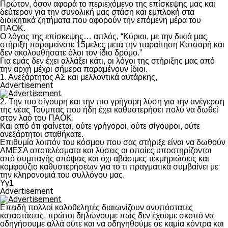
Πρώτον, όσον αφορά το περιεχόμενο της επίσκεψης μας και
δεύτερον για την συνολική μας στάση και εμπλοκή στα
διοικητικά ζητήματα που αφορούν την επόμενη μέρα του
ΠΑΟΚ.
Ο λόγος της επίσκεψης… απλός, “Κύριοι, με την δικιά μας
στήριξη παραμείνατε 15μελες μετά την παραίτηση Κατσαρή και
δεν ακολουθήσατε όλοι τον ίδιο δρόμο.”
Για εμάς δεν έχει αλλάξει κάτι, οι λόγοι της στήριξης μας από
την αρχή μέχρι σήμερα παραμένουν ίδιοι.
1. Ανεξάρτητος ΑΣ και μελλοντικά αυτάρκης,
Advertisement
2. Την πιο σίγουρη και την πιο γρήγορη λύση για την ανέγερση
της νέας Τούμπας που ήδη έχει καθυστερήσει πολύ να δωθεί
στον λαό του ΠΑΟΚ.
Και από ότι φαίνεται, ούτε γρήγοροι, ούτε σίγουροι, ούτε
ανεξάρτητοι σταθήκατε.
Επιθυμία λοιπόν του κόσμου που σας στήριξε είναι να δωθούν
ΑΜΕΣΑ αποτελέσματα και λύσεις οι οποίες υποστηρίζονται
από συμπαγής απόψεις και όχι αβάσιμες τεκμηριώσεις και
κομφούζιο καθυστερήσεων για το τι πραγματικά συμβαίνει με
την κληρονομιά του συλλόγου μας.
Υγ1
Advertisement
Επειδή πολλοί καλοθελητές διαιωνίζουν ανυπόστατες
καταστάσεις, πρώτοι δηλώνουμε πως δεν έχουμε σκοπό να
οδηγήσουμε αλλά ούτε και να οδηγηθούμε σε καμία κόντρα και