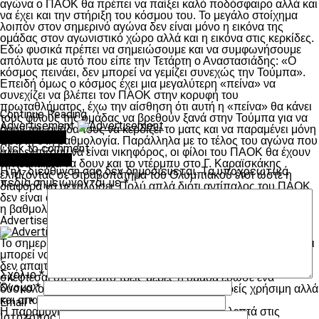
αγώνα ο ΠΑΟΚ θα πρέπει να παίξει καλό ποδόσφαιρο αλλά και
να έχει και την στήριξη του κόσμου του. Το μεγάλο στοίχημα
λοιπόν στον σημερινό αγώνα δεν είναι μόνο η εικόνα της
ομάδας στον αγωνιστικό χώρο αλλά και η εικόνα στις κερκίδες.
Εδώ φυσικά πρέπει να σημειώσουμε και να συμφωνήσουμε
απόλυτα με αυτό που είπε την Τετάρτη ο Αναστασιάδης: «Ο
κόσμος πεινάει, δεν μπορεί να γεμίζει συνεχώς την Τούμπα».
Επειδή όμως ο κόσμος έχει μια μεγαλύτερη «πείνα» να
συνεχίζει να βλέπει τον ΠΑΟΚ στην κορυφή του
πρωταθλήματος, έχω την αίσθηση ότι αυτή η «πείνα» θα κάνει
Continue Reading
τους φίλους της ομάδας να βρεθούν ξανά στην Τούμπα για να
Advertisement
δουν την ομάδα τους να κερδίζει το ματς και να παραμένει μόνη
You may like
πρώτη στη βαθμολογία. Παράλληλα με το τέλος του αγώνα που
Click to comment
όλοι ελπίζουν να είναι νικηφόρος, οι φίλοι του ΠΑΟΚ θα έχουν
Leave a Reply
την ευκαιρία να δουν και το ντέρμπυ στο Γ. Καραϊσκάκης
Η ηλ. διεύθυνση σας δεν δημοσιεύεται.
Τα υποχρεωτικά
ελπίζοντας σε στραβοπάτημα του Ολυμπιακού έτσι ώστε η
πεδία σημειώνονται με
*
διαφορά να μεγαλώσει. Πολύ απλά διότι αντίπαλος του ΠΑΟΚ
δεν είναι ο Παναθηναϊκός, είναι ο Ολυμπιακός και αυτό δείχνει
η βαθμολογία όπως έχει διαμορφωθεί μέχρι στιγμής…
Advertisement
Το σημερινό είναι από εκείνα τα ματς που έχεις την αίσθηση ότι
μπορεί να το πάρει μόνος του ο κόσμος. Αυτό δεν σημαίνει ότι
δεν απαιτείται μια καλή εμφάνιση από τον ΠΑΟΚ αλλά όταν
Σχόλιο
*
σκέφτεσαι ότι πριν από τρεις μέρες η ομάδα έδωσε ένα
Όνομα
*
δύσκολο ματς απέναντι στην Φιορεντίνα, θεωρείς χρήσιμη αλλά
και απαραίτητη την ώθηση από την κερκίδα.
Email
*
Η παραμονή των φίλων του ΠΑΟΚ για είκοσι λεπτά στις
Ιστότοπος