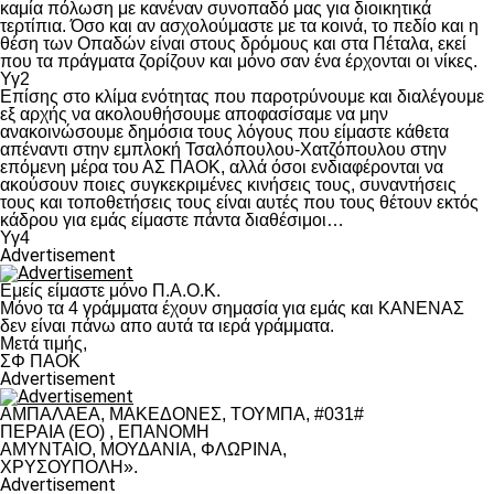
καμία πόλωση με κανέναν συνοπαδό μας για διοικητικά
τερτίπια. Όσο και αν ασχολούμαστε με τα κοινά, το πεδίο και η
θέση των Οπαδών είναι στους δρόμους και στα Πέταλα, εκεί
που τα πράγματα ζορίζουν και μόνο σαν ένα έρχονται οι νίκες.
Υγ2
Επίσης στο κλίμα ενότητας που παροτρύνουμε και διαλέγουμε
εξ αρχής να ακολουθήσουμε αποφασίσαμε να μην
ανακοινώσουμε δημόσια τους λόγους που είμαστε κάθετα
απέναντι στην εμπλοκή Τσαλόπουλου-Χατζόπουλου στην
επόμενη μέρα του ΑΣ ΠΑΟΚ, αλλά όσοι ενδιαφέρονται να
ακούσουν ποιες συγκεκριμένες κινήσεις τους, συναντήσεις
τους και τοποθετήσεις τους είναι αυτές που τους θέτουν εκτός
κάδρου για εμάς είμαστε πάντα διαθέσιμοι…
Υγ4
Advertisement
Εμείς είμαστε μόνο Π.Α.Ο.Κ.
Μόνο τα 4 γράμματα έχουν σημασία για εμάς και ΚΑΝΕΝΑΣ
δεν είναι πάνω απο αυτά τα ιερά γράμματα.
Μετά τιμής,
ΣΦ ΠΑΟΚ
Advertisement
ΑΜΠΑΛΑΕΑ, ΜΑΚΕΔΟΝΕΣ, ΤΟΥΜΠΑ, #031#
ΠΕΡΑΙΑ (ΕΟ) , ΕΠΑΝΟΜΗ
ΑΜΥΝΤΑΙΟ, ΜΟΥΔΑΝΙΑ, ΦΛΩΡΙΝΑ,
ΧΡΥΣΟΥΠΟΛΗ».
Advertisement