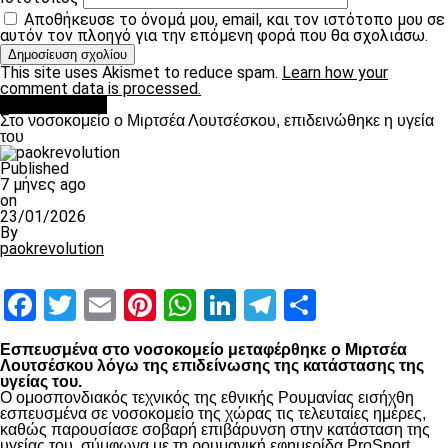
Αποθήκευσε το όνομά μου, email, και τον ιστότοπο μου σε
αυτόν τον πλοηγό για την επόμενη φορά που θα σχολιάσω.
This site uses Akismet to reduce spam.
Learn how your
comment data is processed.
Επικαιρότητα
Στο νοσοκομείο ο Μιρτσέα Λουτσέσκου, επιδεινώθηκε η υγεία
του
Published
7 μήνες ago
on
23/01/2026
By
paokrevolution
Facebook
Twitter
Email
Pinterest
WhatsApp
LinkedIn
Telegram
Μοιραστ
Εσπευσμένα στο νοσοκομείο μεταφέρθηκε ο Μιρτσέα
Λουτσέσκου λόγω της επιδείνωσης της κατάστασης της
υγείας του.
Ο ομοσπονδιακός τεχνικός της εθνικής Ρουμανίας εισήχθη
εσπευσμένα σε νοσοκομείο της χώρας τις τελευταίες ημέρες,
καθώς παρουσίασε σοβαρή επιβάρυνση στην κατάσταση της
υγείας του, σύμφωνα με τη ρουμανική εφημερίδα ProSport.