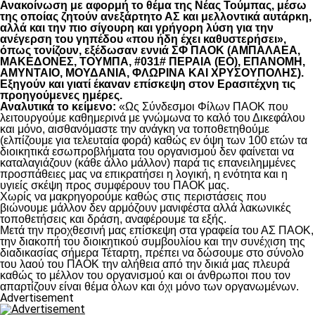
Ανακοίνωση με αφορμή το θέμα της Νέας Τούμπας, μέσω
της οποίας ζητούν ανεξάρτητο ΑΣ και μελλοντικά αυτάρκη,
αλλά και την πιο σίγουρη και γρήγορη λύση για την
ανέγερση του γηπέδου «που ήδη έχει καθυστερήσει»,
όπως τονίζουν, εξέδωσαν εννιά ΣΦ ΠΑΟΚ (ΑΜΠΑΛΑΕΑ,
ΜΑΚΕΔΟΝΕΣ, ΤΟΥΜΠΑ, #031# ΠΕΡΑΙΑ (ΕΟ), ΕΠΑΝΟΜΗ,
ΑΜΥΝΤΑΙΟ, ΜΟΥΔΑΝΙΑ, ΦΛΩΡΙΝΑ ΚΑΙ ΧΡΥΣΟΥΠΟΛΗΣ).
Εξηγούν και γιατί έκαναν επίσκεψη στον Ερασιτέχνη τις
προηγούμενες ημέρες.
Αναλυτικά το κείμενο:
«Ως Σύνδεσμοι Φίλων ΠΑΟΚ που
λειτουργούμε καθημερινά με γνώμωνα το καλό του Δικεφάλου
και μόνο, αισθανόμαστε την ανάγκη να τοποθετηθούμε
(ελπίζουμε για τελευταία φορά) καθώς εν όψη των 100 ετών τα
διοικητικά εσωπροβλήματα του οργανισμού δεν φαίνεται να
καταλαγιάζουν (κάθε άλλο μάλλον) παρά τις επανειλημμένες
προσπάθειες μας να επικρατήσει η λογική, η ενότητα και η
υγιείς σκέψη προς συμφέρουν του ΠΑΟΚ μας.
Χωρίς να μακρηγορούμε καθώς στις περιστάσεις που
βιώνουμε μάλλον δεν αρμόζουν μανιφέστα αλλά λακωνικές
τοποθετήσεις και δράση, αναφέρουμε τα εξής.
Μετά την προχθεσινή μας επίσκεψη στα γραφεία του ΑΣ ΠΑΟΚ,
την διακοπή του διοικητικού συμβουλίου και την συνέχιση της
διαδικασίας σήμερα Τέταρτη, πρέπει να δώσουμε στο σύνολο
του λαού του ΠΑΟΚ την αλήθεια από την δικιά μας πλευρά
καθώς το μέλλον του οργανισμού και οι άνθρωποι που τον
απαρτίζουν είναι θέμα όλων και όχι μόνο των οργανωμένων.
Advertisement