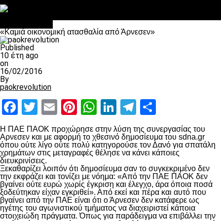
Στο OPEN τα προκριματικά, στη NOVA τα του πρωταθλήματος
Σαν σήμερα: Οταν “έφυγε” ο Λόραντ
Επικαιρότητα
«Καμιά οικονομική ατασθαλία από Άρνεσεν»
Published
10 έτη ago
on
16/02/2016
By
paokrevolution
Facebook
Twitter
Email
Pinterest
WhatsApp
LinkedIn
Telegram
Μοιραστ
Η ΠΑΕ ΠΑΟΚ προχώρησε στην λύση της συνεργασίας του
Αρνεσεν και με αφορμή το χθεσινό δημοσίευμα του sdna.gr
όπου ούτε λίγο ούτε πολύ κατηγορούσε τον Δανό για σπατάλη
χρημάτων στις μεταγραφές θέλησε να κάνει κάποιες
διευκρινίσεις.
Ξεκαθαρίζει λοιπόν ότι δημοσίευμα σαν το συγκεκριμένο δεν
την εκφράζει και τονίζει με νόημα: «Από την ΠΑΕ ΠΑΟΚ δεν
βγαίνει ούτε ευρώ χωρίς έγκριση και έλεγχο, άρα όποια ποσά
ξοδεύτηκαν είχαν εγκριθεί». Από εκεί και πέρα και αυτό που
βγαίνει από την ΠΑΕ είναι ότι ο Άρνεσεν δεν κατάφερε ως
ηγέτης του αγωνιστικού τμήματος να διαχειριστεί κάποια
στοιχειώδη πράγματα. Όπως για παράδειγμα να επιβάλλει την