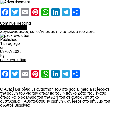
Facebook
Twitter
Email
Pinterest
WhatsApp
LinkedIn
Telegram
Μοιραστ
Continue Reading
Επικαιρότητα
Συγκλονισμένος και ο Αντρέ με την απώλεια του Ζότα
Published
1 έτος ago
on
03/07/2025
By
paokrevolution
Facebook
Twitter
Email
Pinterest
WhatsApp
LinkedIn
Telegram
Μοιραστ
Ο Αντρέ Βιεϊρίνια με ανάρτηση του στα social media εξέφρασε
την οδύνη του για την απώλεια του Ντιόγκο Ζότα που έχασε
όπως και ο αδελφός του την ζωή του σε αυτοκινητιστικό
δυστύχημα. «Αναπαύσου εν ειρήνη», ανέφερε στο μήνυμά του
ο Αντρέ Βιεϊρίνια.