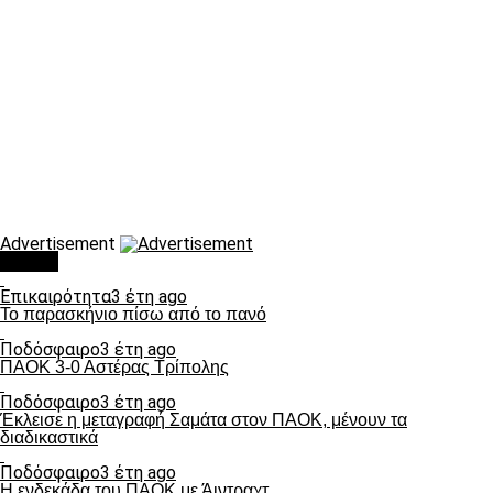
Advertisement
Τάσεις
Επικαιρότητα
3 έτη ago
Το παρασκήνιο πίσω από το πανό
Ποδόσφαιρο
3 έτη ago
ΠΑΟΚ 3-0 Αστέρας Τρίπολης
Ποδόσφαιρο
3 έτη ago
Έκλεισε η μεταγραφή Σαμάτα στον ΠΑΟΚ, μένουν τα
διαδικαστικά
Ποδόσφαιρο
3 έτη ago
Η ενδεκάδα του ΠΑΟΚ με Άιντραχτ