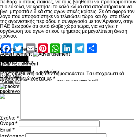
πειθαρχία στους παίκτες, να τους βοηθήσει να προσαρμοστούν
πιο εύκολα, να κρατήσει το καλό κλίμα στα αποδυτήρια και να
βγει μπροστά ειδικά στις αγωνιστικές κρίσεις. Σε ότι αφορά τον
λόγο που αποφασίστηκε να τελειώσει τώρα και όχι στο τέλος
της αγωνιστικής περιόδου η συνεργασία με τον Άρνεσεν, στην
ΠΑΕ θεωρούν ότι αυτό έλαβε χώρα τώρα, για να γίνει η
οργάνωση του αγωνιστικού τμήματος με μεγαλύτερη άνεση
χρόνου.
Facebook
Twitter
Email
Pinterest
WhatsApp
LinkedIn
Telegram
Μοιραστ
Continue Reading
Advertisement
You may like
Related Topics:
Click to comment
Up Next
Leave a Reply
Σύσκεψη με τον… καθρέφτη
Η ηλ. διεύθυνση σας δεν δημοσιεύεται.
Τα υποχρεωτικά
Don't Miss
πεδία σημειώνονται με
*
“Διαφορετική φιλοσοφία… τον ευχαριστούμε!”
paokrevolution
Σχόλιο
*
Όνομα
*
Email
*
Ιστότοπος