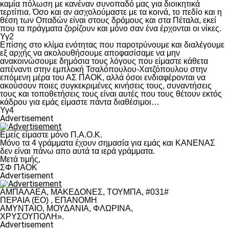
καμία πόλωση με κανέναν συνοπαδό μας για διοικητικά
τερτίπια. Όσο και αν ασχολούμαστε με τα κοινά, το πεδίο και η
θέση των Οπαδών είναι στους δρόμους και στα Πέταλα, εκεί
που τα πράγματα ζορίζουν και μόνο σαν ένα έρχονται οι νίκες.
Υγ2
Επίσης στο κλίμα ενότητας που παροτρύνουμε και διαλέγουμε
εξ αρχής να ακολουθήσουμε αποφασίσαμε να μην
ανακοινώσουμε δημόσια τους λόγους που είμαστε κάθετα
απέναντι στην εμπλοκή Τσαλόπουλου-Χατζόπουλου στην
επόμενη μέρα του ΑΣ ΠΑΟΚ, αλλά όσοι ενδιαφέρονται να
ακούσουν ποιες συγκεκριμένες κινήσεις τους, συναντήσεις
τους και τοποθετήσεις τους είναι αυτές που τους θέτουν εκτός
κάδρου για εμάς είμαστε πάντα διαθέσιμοι…
Υγ4
Advertisement
Εμείς είμαστε μόνο Π.Α.Ο.Κ.
Μόνο τα 4 γράμματα έχουν σημασία για εμάς και ΚΑΝΕΝΑΣ
δεν είναι πάνω απο αυτά τα ιερά γράμματα.
Μετά τιμής,
ΣΦ ΠΑΟΚ
Advertisement
ΑΜΠΑΛΑΕΑ, ΜΑΚΕΔΟΝΕΣ, ΤΟΥΜΠΑ, #031#
ΠΕΡΑΙΑ (ΕΟ) , ΕΠΑΝΟΜΗ
ΑΜΥΝΤΑΙΟ, ΜΟΥΔΑΝΙΑ, ΦΛΩΡΙΝΑ,
ΧΡΥΣΟΥΠΟΛΗ».
Advertisement