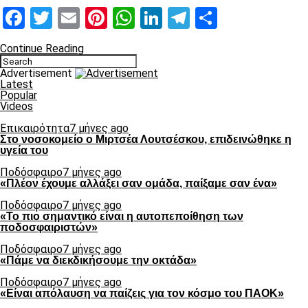
Facebook
Twitter
Email
Pinterest
WhatsApp
LinkedIn
Telegram
Μοιραστ
Continue Reading
Advertisement
Latest
Popular
Videos
Επικαιρότητα
7 μήνες ago
Στο νοσοκομείο ο Μιρτσέα Λουτσέσκου, επιδεινώθηκε η
υγεία του
Ποδόσφαιρο
7 μήνες ago
«Πλέον έχουμε αλλάξει σαν ομάδα, παίξαμε σαν ένα»
Ποδόσφαιρο
7 μήνες ago
«Το πιο σημαντικό είναι η αυτοπεποίθηση των
ποδοσφαιριστών»
Ποδόσφαιρο
7 μήνες ago
«Πάμε να διεκδικήσουμε την οκτάδα»
Ποδόσφαιρο
7 μήνες ago
«Είναι απόλαυση να παίζεις για τον κόσμο του ΠΑΟΚ»