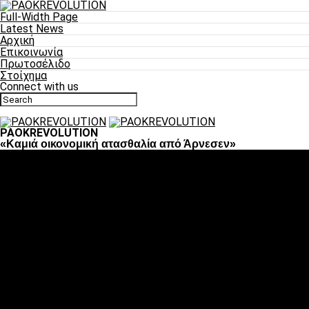
Full-Width Page
Latest News
Αρχική
Επικοινωνία
Πρωτοσέλιδο
Στοίχημα
Connect with us
PAOKREVOLUTION
«Καμιά οικονομική ατασθαλία από Άρνεσεν»
Ποδόσφαιρο
«Πλέον έχουμε αλλάξει σαν ομάδα, παίξαμε σαν ένα»
«Το πιο σημαντικό είναι η αυτοπεποίθηση των
ποδοσφαιριστών»
«Πάμε να διεκδικήσουμε την οκτάδα»
«Είναι απόλαυση να παίζεις για τον κόσμο του ΠΑΟΚ»
«Θα τα δώσουμε όλα κόντρα στη Λιόν για την οκτάδα»
Μπάσκετ