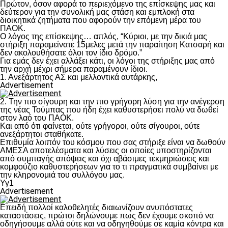
Πρώτον, όσον αφορά το περιεχόμενο της επίσκεψης μας και
δεύτερον για την συνολική μας στάση και εμπλοκή στα
διοικητικά ζητήματα που αφορούν την επόμενη μέρα του
ΠΑΟΚ.
Ο λόγος της επίσκεψης… απλός, “Κύριοι, με την δικιά μας
στήριξη παραμείνατε 15μελες μετά την παραίτηση Κατσαρή και
δεν ακολουθήσατε όλοι τον ίδιο δρόμο.”
Για εμάς δεν έχει αλλάξει κάτι, οι λόγοι της στήριξης μας από
την αρχή μέχρι σήμερα παραμένουν ίδιοι.
1. Ανεξάρτητος ΑΣ και μελλοντικά αυτάρκης,
Advertisement
2. Την πιο σίγουρη και την πιο γρήγορη λύση για την ανέγερση
της νέας Τούμπας που ήδη έχει καθυστερήσει πολύ να δωθεί
στον λαό του ΠΑΟΚ.
Και από ότι φαίνεται, ούτε γρήγοροι, ούτε σίγουροι, ούτε
ανεξάρτητοι σταθήκατε.
Επιθυμία λοιπόν του κόσμου που σας στήριξε είναι να δωθούν
ΑΜΕΣΑ αποτελέσματα και λύσεις οι οποίες υποστηρίζονται
από συμπαγής απόψεις και όχι αβάσιμες τεκμηριώσεις και
κομφούζιο καθυστερήσεων για το τι πραγματικά συμβαίνει με
την κληρονομιά του συλλόγου μας.
Υγ1
Advertisement
Επειδή πολλοί καλοθελητές διαιωνίζουν ανυπόστατες
καταστάσεις, πρώτοι δηλώνουμε πως δεν έχουμε σκοπό να
οδηγήσουμε αλλά ούτε και να οδηγηθούμε σε καμία κόντρα και