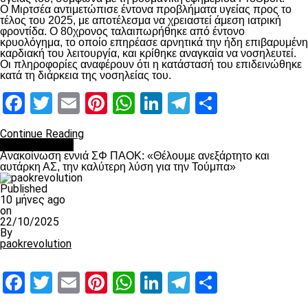
Ο Μιρτσέα αντιμετώπισε έντονα προβλήματα υγείας προς το
τέλος του 2025, με αποτέλεσμα να χρειαστεί άμεση ιατρική
φροντίδα. Ο 80χρονος ταλαιπωρήθηκε από έντονο
κρυολόγημα, το οποίο επηρέασε αρνητικά την ήδη επιβαρυμένη
καρδιακή του λειτουργία, και κρίθηκε αναγκαία να νοσηλευτεί.
Οι πληροφορίες αναφέρουν ότι η κατάστασή του επιδεινώθηκε
κατά τη διάρκεια της νοσηλείας του.
Facebook
Twitter
Email
Pinterest
WhatsApp
LinkedIn
Telegram
Μοιραστ
Continue Reading
Επικαιρότητα
Ανακοίνωση εννιά ΣΦ ΠΑΟΚ: «Θέλουμε ανεξάρτητο και
αυτάρκη ΑΣ, την καλύτερη λύση για την Τούμπα»
Published
10 μήνες ago
on
22/10/2025
By
paokrevolution
Facebook
Twitter
Email
Pinterest
WhatsApp
LinkedIn
Telegram
Μοιραστ