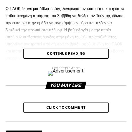
Ο ΠΑΟΚ έκανε μια άθλια σεζόν, ξενέρωσε τον κόσμο του και η έστω
καθυστερημένη απόφαση του Σαββίδη να διώξει τον Τούντορ, έδωσε
την ευκαιρία στην ομάδα να ανακάμψει εν μέρει και πλέον να
διεκδικεί την πρωτιά στα πλέι οφ. Η βαθμολογία με την οποία
μπαίνουν οι τέσσερις ομάδες στην μάχη του μίνι πρωταθλήματος,
μπορεί να ανατραπεί από σήμερα το βράδυ αφού με νίκη του ΠΑΟΚ
και ισοπαλία στον αγώνα της Νέας Σμύρνης, ο Δικέφαλος του Βορρά
CONTINUE READING
μπορεί να πατήσει στην κορυφή με το «καλημέρα».
ADVERTISEMENT
Η διαδικασία των έξι «τελικών» απαιτεί συγκέντρωση και κατάθεση
ψυχής και ειδικά από τη στιγμή που η Τούμπα στους δυο από τους
YOU MAY LIKE
τρεις αγώνες που θα δώσει εκεί ο ΠΑΟΚ θα είναι κλειστή. Όπως και
να έχει, η πρωτιά στα πλέι οφ θα είναι μια ευκαιρία για τους παίκτες
του ΠΑΟΚ να εξιλεωθούν στα μάτια του κόσμου για το ξενέρωμα που
έζησαν και φέτος.
CLICK TO COMMENT
ADVERTISEMENT