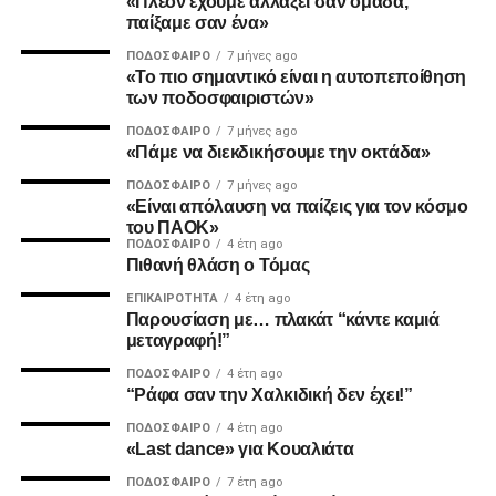
«Πλέον έχουμε αλλάξει σαν ομάδα,
παίξαμε σαν ένα»
ΠΟΔΌΣΦΑΙΡΟ
7 μήνες ago
«Το πιο σημαντικό είναι η αυτοπεποίθηση
2. Την πιο σίγουρη και την πιο γρήγορη λύση για την
των ποδοσφαιριστών»
ανέγερση της νέας Τούμπας που ήδη έχει καθυστερήσει
ΠΟΔΌΣΦΑΙΡΟ
7 μήνες ago
πολύ να δωθεί στον λαό του ΠΑΟΚ.
«Πάμε να διεκδικήσουμε την οκτάδα»
ΠΟΔΌΣΦΑΙΡΟ
7 μήνες ago
Και από ότι φαίνεται, ούτε γρήγοροι, ούτε σίγουροι, ούτε
«Είναι απόλαυση να παίζεις για τον κόσμο
ανεξάρτητοι σταθήκατε.
του ΠΑΟΚ»
ΠΟΔΌΣΦΑΙΡΟ
4 έτη ago
Πιθανή θλάση ο Τόμας
Επιθυμία λοιπόν του κόσμου που σας στήριξε είναι να
δωθούν ΑΜΕΣΑ αποτελέσματα και λύσεις οι οποίες
ΕΠΙΚΑΙΡΌΤΗΤΑ
4 έτη ago
Παρουσίαση με… πλακάτ “κάντε καμιά
υποστηρίζονται από συμπαγής απόψεις και όχι αβάσιμες
μεταγραφή!”
τεκμηριώσεις και κομφούζιο καθυστερήσεων για το τι
πραγματικά συμβαίνει με την κληρονομιά του συλλόγου
ΠΟΔΌΣΦΑΙΡΟ
4 έτη ago
“Ράφα σαν την Χαλκιδική δεν έχει!”
μας.
ΠΟΔΌΣΦΑΙΡΟ
4 έτη ago
«Last dance» για Κουαλιάτα
Υγ1
ΠΟΔΌΣΦΑΙΡΟ
7 έτη ago