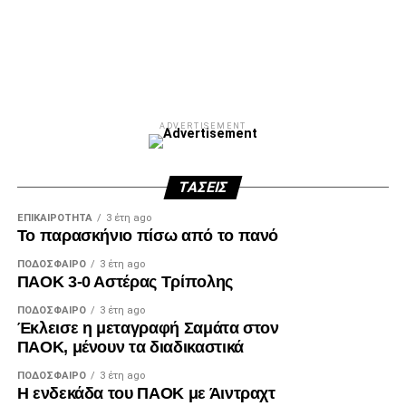
Facebook
Twitter
Email
Pinterest
WhatsApp
LinkedIn
Telegram
Μοιρασ
ADVERTISEMENT
ΤΆΣΕΙΣ
ΕΠΙΚΑΙΡΌΤΗΤΑ
3 έτη ago
Το παρασκήνιο πίσω από το πανό
ΠΟΔΌΣΦΑΙΡΟ
3 έτη ago
ΠΑΟΚ 3-0 Αστέρας Τρίπολης
ΠΟΔΌΣΦΑΙΡΟ
3 έτη ago
Έκλεισε η μεταγραφή Σαμάτα στον
ΠΑΟΚ, μένουν τα διαδικαστικά
ΠΟΔΌΣΦΑΙΡΟ
3 έτη ago
Η ενδεκάδα του ΠΑΟΚ με Άιντραχτ