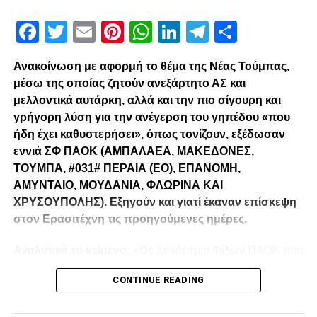
Χρόνια πολλά Πάμπλο!
Facebook
Twitter
Email
Pinterest
WhatsApp
LinkedIn
Telegram
Μοιρασ
paokrevolution
Ανακοίνωση με αφορμή το θέμα της Νέας Τούμπας,
μέσω της οποίας ζητούν ανεξάρτητο ΑΣ και
μελλοντικά αυτάρκη, αλλά και την πιο σίγουρη και
γρήγορη λύση για την ανέγερση του γηπέδου «που
ήδη έχει καθυστερήσει», όπως τονίζουν, εξέδωσαν
εννιά ΣΦ ΠΑΟΚ (ΑΜΠΑΛΑΕΑ, ΜΑΚΕΔΟΝΕΣ,
ΤΟΥΜΠΑ, #031# ΠΕΡΑΙΑ (ΕΟ), ΕΠΑΝΟΜΗ,
ΑΜΥΝΤΑΙΟ, ΜΟΥΔΑΝΙΑ, ΦΛΩΡΙΝΑ ΚΑΙ
ΧΡΥΣΟΥΠΟΛΗΣ). Εξηγούν και γιατί έκαναν επίσκεψη
στον Ερασιτέχνη τις προηγούμενες ημέρες.
Αναλυτικά το κείμενο:
«Ως Σύνδεσμοι Φίλων ΠΑΟΚ που
λειτουργούμε καθημερινά με γνώμωνα το καλό του
CONTINUE READING
Δικεφάλου και μόνο, αισθανόμαστε την ανάγκη να
τοποθετηθούμε (ελπίζουμε για τελευταία φορά) καθώς εν